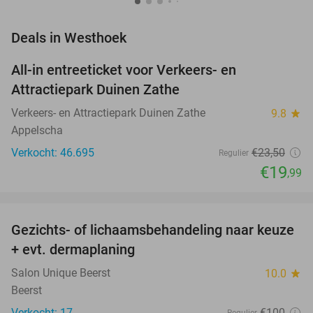
favorite_border
Deals in Westhoek
All-in entreeticket voor Verkeers- en
15%
Attractiepark Duinen Zathe
Verkeers- en Attractiepark Duinen Zathe
9.8
star
Appelscha
Verkocht: 46.695
€23
,50
Regulier
€19
,99
favorite_border
Gezichts- of lichaamsbehandeling naar keuze
51%
+ evt. dermaplaning
Salon Unique Beerst
10.0
star
Beerst
Verkocht: 17
€100