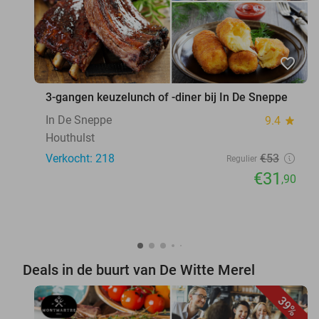
favorite_border
3-gangen keuzelunch of -diner bij In De Sneppe
In De Sneppe
9.4
star
Houthulst
Verkocht: 218
€53
Regulier
€31
,90
Deals in de buurt van De Witte Merel
39%