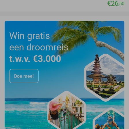
€26
,50
Win gratis
een droomreis
t.w.v. €3.000
Doe mee!