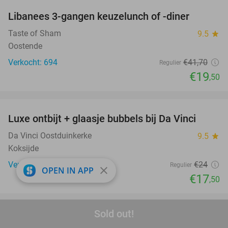
Libanees 3-gangen keuzelunch of -diner
53%
Taste of Sham
9.5
star
Oostende
Verkocht: 694
€41
,70
Regulier
€19
,50
favorite_border
Luxe ontbijt + glaasje bubbels bij Da Vinci
27%
Da Vinci Oostduinkerke
9.5
star
Koksijde
Verkocht: 442
€24
Regulier
close
OPEN IN APP
€17
,50
favorite_border
Sold out!
Wimperbehandeling naar keuze
42%