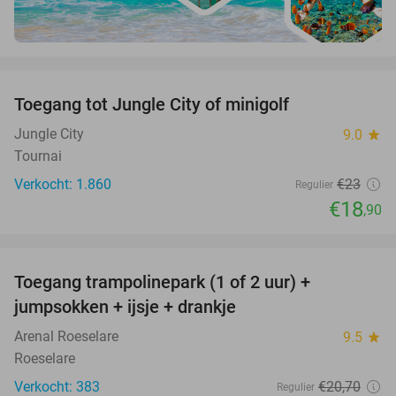
favorite_border
Toegang tot Jungle City of minigolf
18%
Jungle City
9.0
star
Tournai
Verkocht: 1.860
€23
Regulier
€18
,90
favorite_border
Toegang trampolinepark (1 of 2 uur) +
47%
jumpsokken + ijsje + drankje
Arenal Roeselare
9.5
star
Roeselare
Verkocht: 383
€20
,70
Regulier