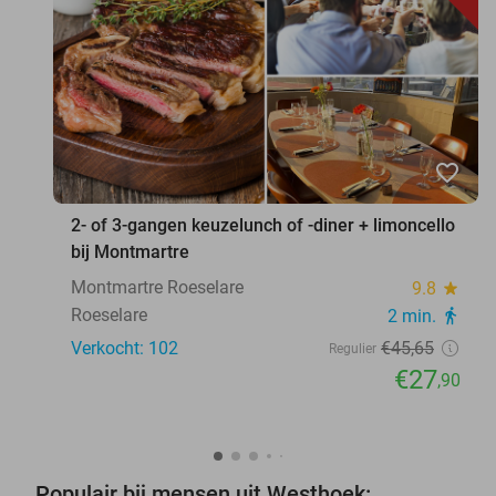
favorite_border
2- of 3-gangen keuzelunch of -diner + limoncello
bij Montmartre
Montmartre Roeselare
9.8
star
Roeselare
2 min.
directions_walk
Verkocht: 102
€45
,65
Regulier
€27
,90
Populair bij mensen uit Westhoek: