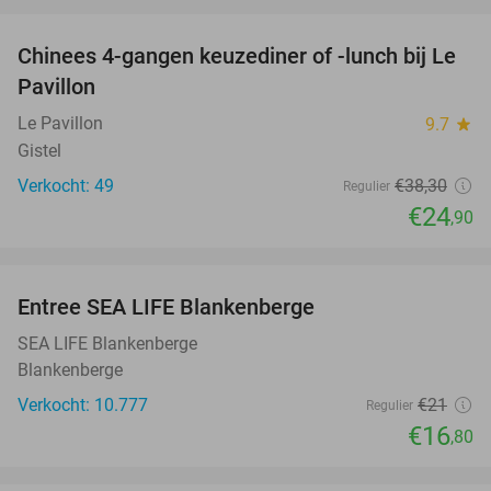
favorite_border
Chinees 4-gangen keuzediner of -lunch bij Le
35%
Pavillon
Le Pavillon
9.7
star
Gistel
Verkocht: 49
€38
,30
Regulier
€24
,90
favorite_border
Entree SEA LIFE Blankenberge
20%
SEA LIFE Blankenberge
Blankenberge
Verkocht: 10.777
€21
Regulier
€16
,80
favorite_border