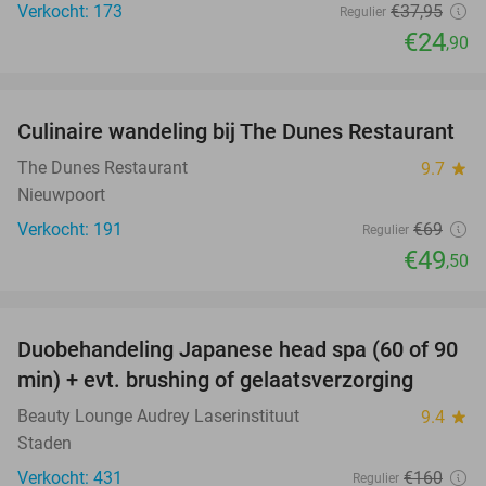
Verkocht: 173
€37
,95
Regulier
€24
,90
favorite_border
Culinaire wandeling bij The Dunes Restaurant
28%
The Dunes Restaurant
9.7
star
Nieuwpoort
Verkocht: 191
€69
Regulier
€49
,50
favorite_border
Duobehandeling Japanese head spa (60 of 90
44%
min) + evt. brushing of gelaatsverzorging
Beauty Lounge Audrey Laserinstituut
9.4
star
Staden
Verkocht: 431
€160
Regulier