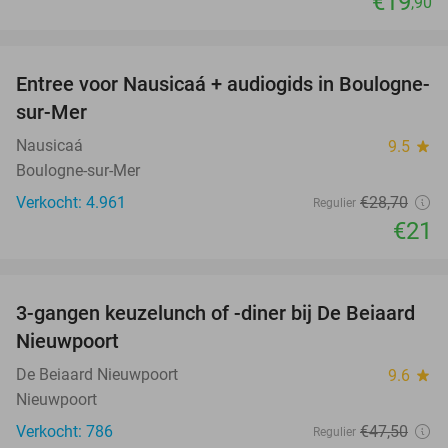
€19
,90
favorite_border
Entree voor Nausicaá + audiogids in Boulogne-
27%
sur-Mer
Nausicaá
9.5
star
Boulogne-sur-Mer
Verkocht: 4.961
€28
,70
Regulier
€21
favorite_border
3-gangen keuzelunch of -diner bij De Beiaard
44%
Nieuwpoort
De Beiaard Nieuwpoort
9.6
star
Nieuwpoort
Verkocht: 786
€47
,50
Regulier