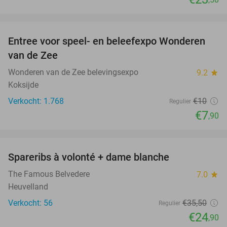
favorite_border
Entree voor speel- en beleefexpo Wonderen
21%
van de Zee
Wonderen van de Zee belevingsexpo
9.2
star
Koksijde
Verkocht: 1.768
€10
Regulier
€7
,90
favorite_border
Spareribs à volonté + dame blanche
30%
The Famous Belvedere
7.0
star
Heuvelland
Verkocht: 56
€35
,50
Regulier
€24
,90