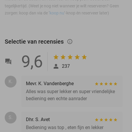
tegelijkertijd. (Weet je nog niet wanneer je wilt reserveren? Geen
zorgen: koop dan via de ‘
koop nu
’-knop én reserveer later)
Selectie van recensies
info_outlined
9,6
237
K.
Mevr. K. Vandenberghe
Alles was super lekker en super vriendelijke
bediening een echte aanrader
S.
Dhr. S. Avet
Bediening was top , eten fijn en lekker