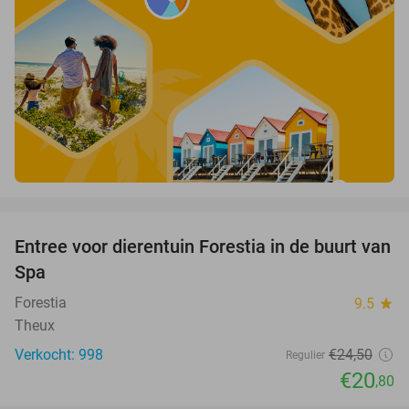
favorite_border
Entree voor dierentuin Forestia in de buurt van
15%
Spa
Forestia
9.5
star
Theux
Verkocht: 998
€24
,50
Regulier
€20
,80