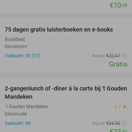
€10
,95
favorite_border
100%
75 dagen gratis luisterboeken en e-books
BookBeat
Stockholm
Verkocht: 39.312
€22
,47
Regulier
Gratis
favorite_border
2-gangenlunch of -diner à la carte bij 't Gouden
32%
Mandeken
´t Gouden Mandeken
9.7
star
Diksmuide
Verkocht: 49
€34
,50
Regulier
€23
,50