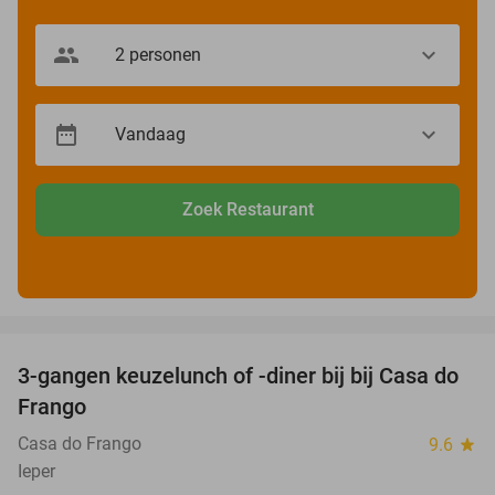
Zoek Restaurant
favorite_border
3-gangen keuzelunch of -diner bij bij Casa do
34%
Frango
Casa do Frango
9.6
star
Ieper