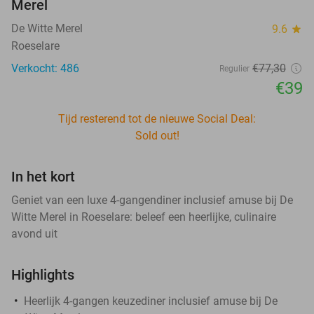
Merel
De Witte Merel
9.6
star
Roeselare
Verkocht: 486
€77
,30
Regulier
€39
Tijd resterend tot de nieuwe Social Deal:
Sold out!
In het kort
Geniet van een luxe 4-gangendiner inclusief amuse bij De
Witte Merel in Roeselare: beleef een heerlijke, culinaire
avond uit
Highlights
Heerlijk 4-gangen keuzediner inclusief amuse bij De