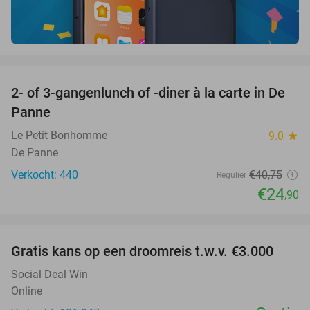
favorite_border
2- of 3-gangenlunch of -diner à la carte in De
39%
Panne
Le Petit Bonhomme
9.0
star
De Panne
Verkocht: 440
€40
,75
Regulier
€24
,90
favorite_border
Gratis kans op een droomreis t.w.v. €3.000
Social Deal Win
Online