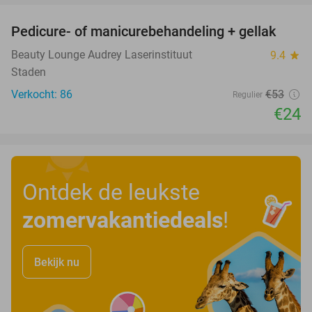
Pedicure- of manicurebehandeling + gellak
55%
Beauty Lounge Audrey Laserinstituut
9.4
star
Staden
Verkocht: 86
€53
Regulier
€24
Ontdek de leukste
zomervakantiedeals
!
Bekijk nu