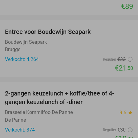
€89
favorite_border
Entree voor Boudewijn Seapark
35%
Boudewijn Seapark
Brugge
Verkocht: 4.264
€33
Regulier
€21
,50
favorite_border
2-gangen keuzelunch + koffie/thee of 4-
34%
gangen keuzelunch of -diner
Brasserie Kommilfoo De Panne
9.6
star
De Panne
Verkocht: 374
€30
Regulier