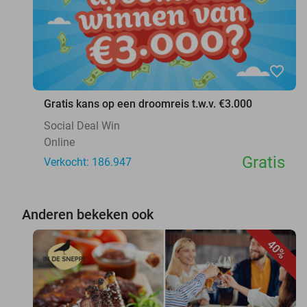
favorite_border
Gratis kans op een droomreis t.w.v. €3.000
Social Deal Win
Online
Gratis
Verkocht: 186.947
Anderen bekeken ook
40%