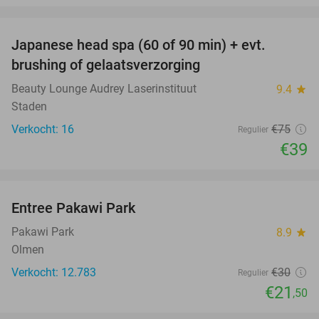
favorite_border
Japanese head spa (60 of 90 min) + evt.
48%
brushing of gelaatsverzorging
Beauty Lounge Audrey Laserinstituut
9.4
star
Staden
Verkocht: 16
€75
Regulier
€39
favorite_border
Entree Pakawi Park
28%
Pakawi Park
8.9
star
Olmen
Verkocht: 12.783
€30
Regulier
€21
,50
favorite_border