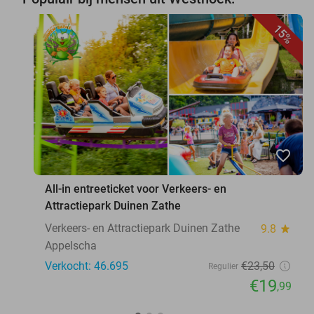
15%
favorite_border
All-in entreeticket voor Verkeers- en
Attractiepark Duinen Zathe
Verkeers- en Attractiepark Duinen Zathe
9.8
star
Appelscha
Verkocht: 46.695
€23
,50
Regulier
€19
,99