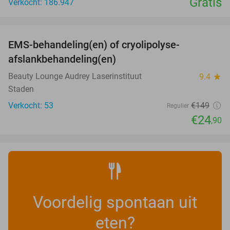
Gratis
Verkocht: 186.947
favorite_border
EMS-behandeling(en) of cryolipolyse-
83%
afslankbehandeling(en)
Beauty Lounge Audrey Laserinstituut
9.4
star
Staden
Verkocht: 53
€149
Regulier
€24
,90
Voordelig spontaan uit
eten?