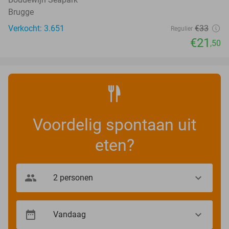
Brugge
Verkocht: 3.651
€33
Regulier
€21
,50
Voordelig spontaan uit
eten?