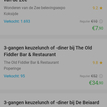
Wonderen van de Zee belevingsexpo
9.2
star
Koksijde
Verkocht: 1.693
€10
Regulier
€7
,90
favorite_border
3-gangen keuzelunch of -diner bij The Old
33%
Fiddler Bar & Restaurant
The Old Fiddler Bar & Restaurant
9.8
star
Poperinge
Verkocht: 95
€52
Regulier
€34
,90
favorite_border
3-gangen keuzelunch of -diner bij De Beiaard
44%