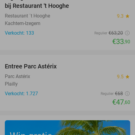
bij Restaurant 't Hooghe
Restaurant ´t Hooghe
9.3
star
Kachtem-Izegem
Verkocht: 133
€63
,20
Regulier
€33
,90
favorite_border
Entree Parc Astérix
30%
Parc Astérix
9.5
star
Plailly
Verkocht: 1.727
€68
Regulier
€47
,60