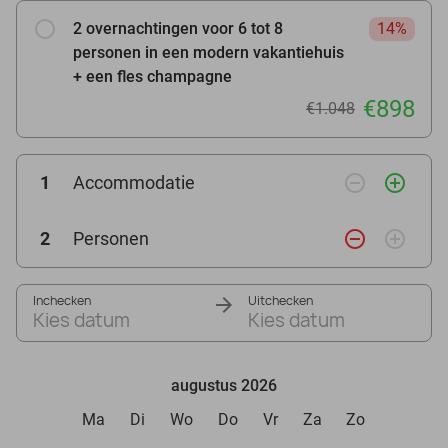
2 overnachtingen voor 6 tot 8
14%
personen in een modern vakantiehuis
+ een fles champagne
€898
€1.048
remove_circle_outline
add_circle_outline
1
Accommodatie
remove_circle_outline
add_circle_outline
2
Personen
Inchecken
Uitchecken
Kies datum
Kies datum
augustus 2026
Ma
Di
Wo
Do
Vr
Za
Zo