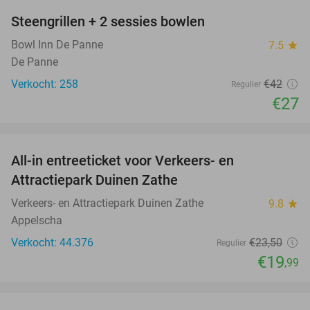
Steengrillen + 2 sessies bowlen
36%
Bowl Inn De Panne
7.5
star
De Panne
Verkocht: 258
€42
Regulier
€27
favorite_border
All-in entreeticket voor Verkeers- en
15%
Attractiepark Duinen Zathe
Verkeers- en Attractiepark Duinen Zathe
9.8
star
Appelscha
Verkocht: 44.376
€23
,50
Regulier
€19
,99
favorite_border