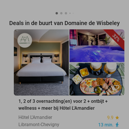
Deals in de buurt van Domaine de Wisbeley
32%
favorite_border
1, 2 of 3 overnachting(en) voor 2 + ontbijt +
wellness + meer bij Hôtel L'Amandier
Hôtel L'Amandier
9.9
star
Libramont-Chevigny
13 min.
directions_walk