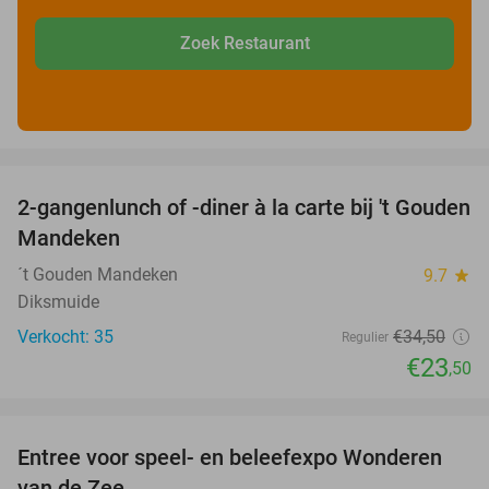
Zoek Restaurant
favorite_border
2-gangenlunch of -diner à la carte bij 't Gouden
32%
Mandeken
´t Gouden Mandeken
9.7
star
Diksmuide
Verkocht: 35
€34
,50
Regulier
€23
,50
favorite_border
Entree voor speel- en beleefexpo Wonderen
21%
van de Zee