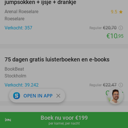
jumpsokken + ijsje + drankje
Arenal Roeselare
9.5
star
Roeselare
Verkocht: 357
€20
,70
Regulier
€10
,95
favorite_border
100%
75 dagen gratis luisterboeken en e-books
BookBeat
Stockholm
Verkocht: 39.242
€22
,47
Regulier
Gratis
close
OPEN IN APP
favorite_border
3-gangen keuzelunch of -diner bij In De
40%
Boek nu voor €199
hotel
shopping_cart
Boek nu
navigate_next
Sneppe
per kamer, per nacht