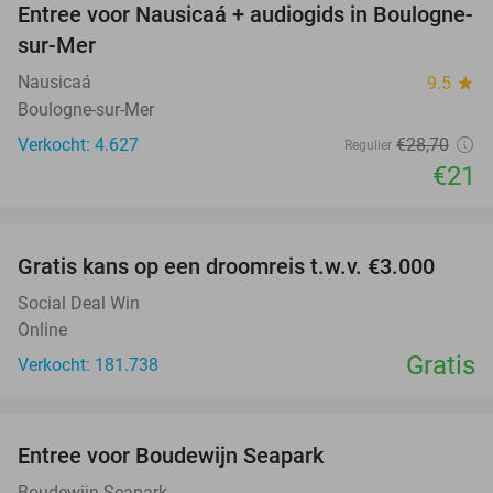
Entree voor Nausicaá + audiogids in Boulogne-
27%
sur-Mer
Nausicaá
9.5
star
Boulogne-sur-Mer
Verkocht: 4.627
€28
,70
Regulier
€21
favorite_border
Gratis kans op een droomreis t.w.v. €3.000
Social Deal Win
Online
Gratis
Verkocht: 181.738
favorite_border
Entree voor Boudewijn Seapark
35%
Boudewijn Seapark