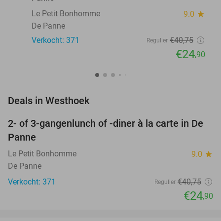
Le Petit Bonhomme
9.0
star
De Panne
Verkocht: 371
€40
,75
Regulier
€24
,90
favorite_border
Deals in Westhoek
2- of 3-gangenlunch of -diner à la carte in De
39%
Panne
Le Petit Bonhomme
9.0
star
De Panne
Verkocht: 371
€40
,75
Regulier
€24
,90
favorite_border