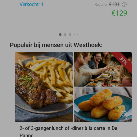
Verkocht: 1
€191
Regulier
€129
Populair bij mensen uit Westhoek:
39%
favorite_border
2- of 3-gangenlunch of -diner à la carte in De
Panne