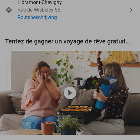
Libramont-Chevigny
Rue de Wisbeley 55
Routebeschrijving
Tentez de gagner un voyage de rêve gratuit d'une valeur de 3.000 € !
play_circle