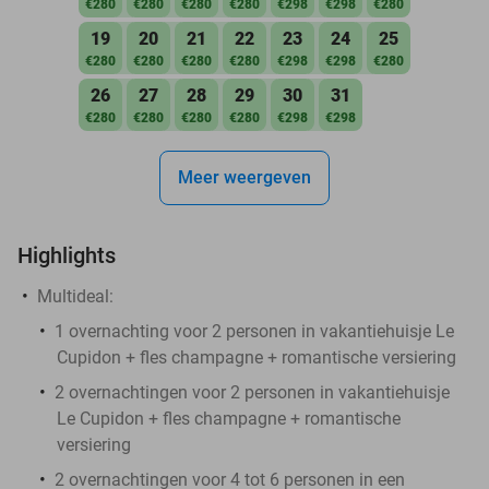
€280
€280
€280
€280
€298
€298
€280
19
20
21
22
23
24
25
€280
€280
€280
€280
€298
€298
€280
26
27
28
29
30
31
€280
€280
€280
€280
€298
€298
Meer weergeven
Highlights
Multideal:
1 overnachting voor 2 personen in vakantiehuisje Le
Cupidon + fles champagne + romantische versiering
2 overnachtingen voor 2 personen in vakantiehuisje
Le Cupidon + fles champagne + romantische
versiering
2 overnachtingen voor 4 tot 6 personen in een