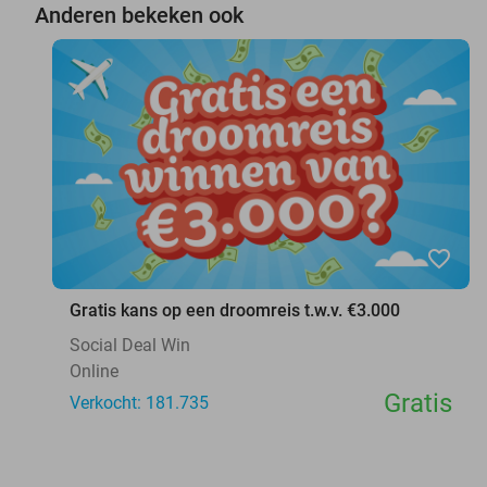
Anderen bekeken ook
favorite_border
Gratis kans op een droomreis t.w.v. €3.000
Social Deal Win
Online
Gratis
Verkocht: 181.735