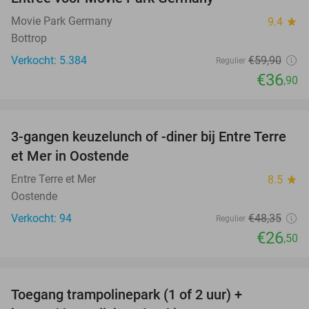
38%
Movie Park Germany
9.4
star
Bottrop
Verkocht: 5.384
€59
,90
Regulier
€36
,90
favorite_border
3-gangen keuzelunch of -diner bij Entre Terre
45%
et Mer in Oostende
Entre Terre et Mer
8.5
star
Oostende
Verkocht: 94
€48
,35
Regulier
€26
,50
favorite_border
Toegang trampolinepark (1 of 2 uur) +
47%