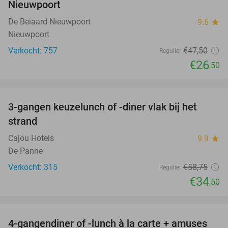
Nieuwpoort
De Beiaard Nieuwpoort
9.6
star
Nieuwpoort
Verkocht: 757
€47
,50
Regulier
€26
,50
favorite_border
3-gangen keuzelunch of -diner vlak bij het
41%
strand
Cajou Hotels
9.9
star
De Panne
Verkocht: 315
€58
,75
Regulier
€34
,50
favorite_border
4-gangendiner of -lunch à la carte + amuses
46%