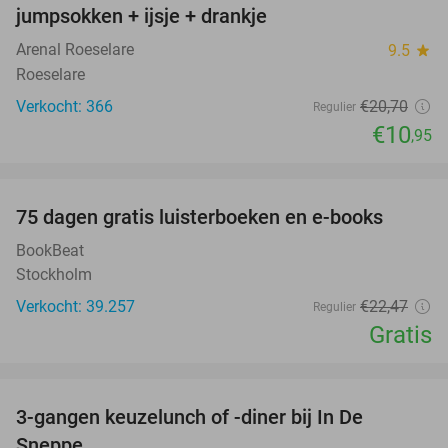
jumpsokken + ijsje + drankje
Arenal Roeselare
9.5
star
Roeselare
Verkocht: 366
€20
,70
Regulier
€10
,95
favorite_border
100%
75 dagen gratis luisterboeken en e-books
BookBeat
Stockholm
Verkocht: 39.257
€22
,47
Regulier
Gratis
favorite_border
3-gangen keuzelunch of -diner bij In De
40%
Sneppe