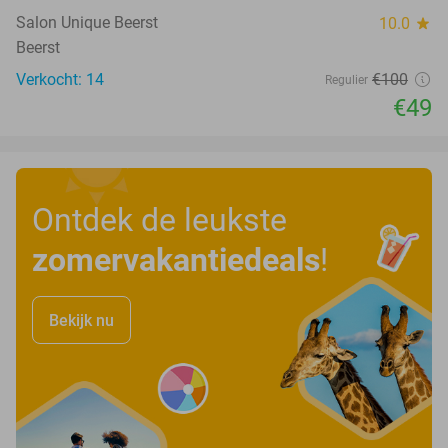
Salon Unique Beerst
10.0
star
Beerst
Verkocht: 14
€100
Regulier
€49
Ontdek de leukste
zomervakantiedeals
!
Bekijk nu