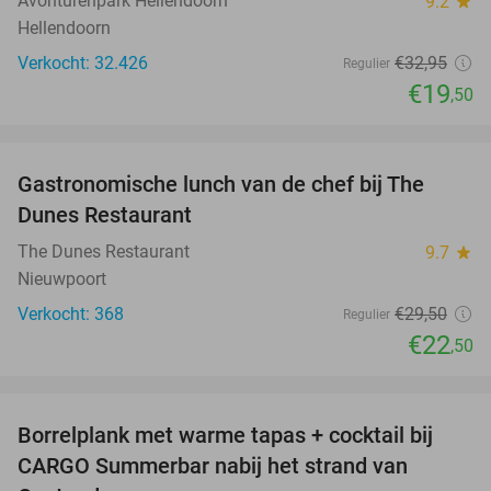
Avonturenpark Hellendoorn
9.2
star
Hellendoorn
Verkocht: 32.426
€32
,95
Regulier
€19
,50
favorite_border
Gastronomische lunch van de chef bij The
24%
Dunes Restaurant
The Dunes Restaurant
9.7
star
Nieuwpoort
Verkocht: 368
€29
,50
Regulier
€22
,50
favorite_border
Borrelplank met warme tapas + cocktail bij
50%
CARGO Summerbar nabij het strand van