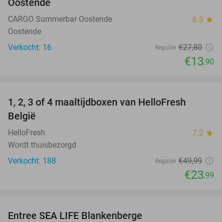
Oostende
CARGO Summerbar Oostende
8.3
star
Oostende
Verkocht: 16
€27
,80
Regulier
€13
,90
favorite_border
1, 2, 3 of 4 maaltijdboxen van HelloFresh
52%
België
HelloFresh
7.2
star
Wordt thuisbezorgd
Verkocht: 188
€49
,99
Regulier
€23
,99
favorite_border
Entree SEA LIFE Blankenberge
20%