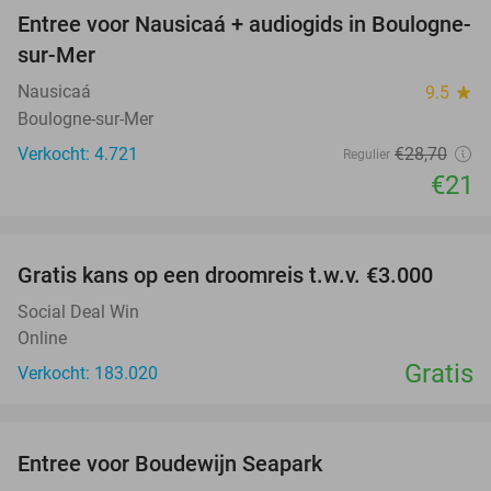
Entree voor Nausicaá + audiogids in Boulogne-
27%
sur-Mer
Nausicaá
9.5
star
Boulogne-sur-Mer
Verkocht: 4.721
€28
,70
Regulier
€21
favorite_border
Gratis kans op een droomreis t.w.v. €3.000
Social Deal Win
Online
Gratis
Verkocht: 183.020
favorite_border
Entree voor Boudewijn Seapark
35%