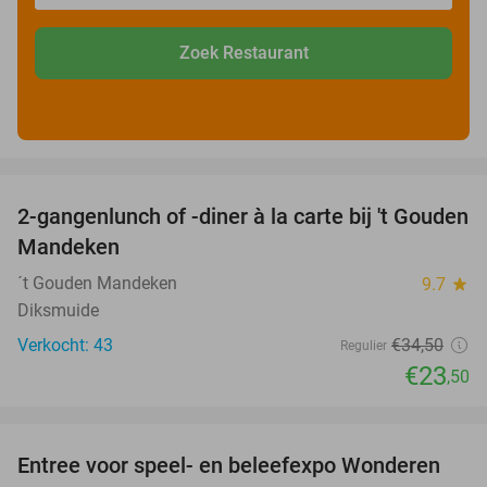
Zoek Restaurant
favorite_border
2-gangenlunch of -diner à la carte bij 't Gouden
32%
Mandeken
´t Gouden Mandeken
9.7
star
Diksmuide
Verkocht: 43
€34
,50
Regulier
€23
,50
favorite_border
Entree voor speel- en beleefexpo Wonderen
21%