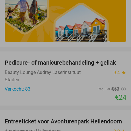
favorite_border
Pedicure- of manicurebehandeling + gellak
55%
Beauty Lounge Audrey Laserinstituut
9.4
star
Staden
Verkocht: 83
€53
Regulier
€24
favorite_border
Entreeticket voor Avonturenpark Hellendoorn
41%