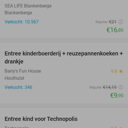
SEA LIFE Blankenberge
Blankenberge
Verkocht: 10.567
€21
Regulier
€16
,80
favorite_border
Entree kinderboerderij + reuzepannenkoeken +
30%
drankje
Barry's Fun House
9.8
star
Houthulst
Verkocht: 346
€14
,15
Regulier
€9
,90
favorite_border
Entree kind voor Technopolis
50%