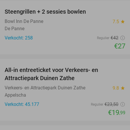
Steengrillen + 2 sessies bowlen
36%
Bowl Inn De Panne
7.5
star
De Panne
Verkocht: 258
€42
Regulier
€27
favorite_border
All-in entreeticket voor Verkeers- en
15%
Attractiepark Duinen Zathe
Verkeers- en Attractiepark Duinen Zathe
9.8
star
Appelscha
Verkocht: 45.177
€23
,50
Regulier
€19
,99
favorite_border