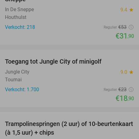
In De Sneppe
9.4
star
Houthulst
Verkocht: 218
€53
Regulier
€31
,90
favorite_border
Toegang tot Jungle City of minigolf
18%
Jungle City
9.0
star
Tournai
Verkocht: 1.700
€23
Regulier
€18
,90
favorite_border
Trampolinespringen (2 uur) of 10-beurtenkaart
36%
(à 1,5 uur) + chips