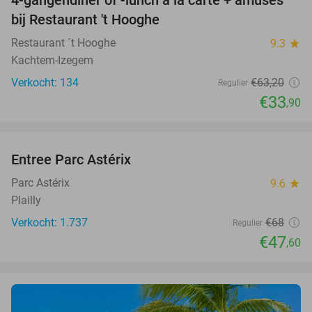
4-gangendiner of -lunch à la carte + amuses
46%
bij Restaurant 't Hooghe
Restaurant ´t Hooghe
9.3
star
Kachtem-Izegem
Verkocht: 134
€63
,20
Regulier
€33
,90
favorite_border
Entree Parc Astérix
30%
Parc Astérix
9.6
star
Plailly
Verkocht: 1.737
€68
Regulier
€47
,60