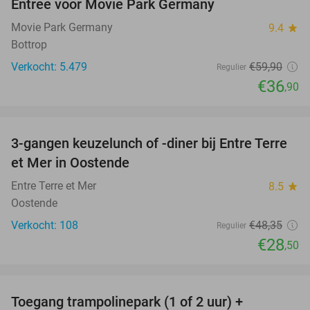
Entree voor Movie Park Germany
38%
Movie Park Germany
9.4
star
Bottrop
Verkocht: 5.479
€59
,90
Regulier
€36
,90
favorite_border
3-gangen keuzelunch of -diner bij Entre Terre
41%
et Mer in Oostende
Entre Terre et Mer
8.5
star
Oostende
Verkocht: 108
€48
,35
Regulier
€28
,50
favorite_border
Toegang trampolinepark (1 of 2 uur) +
47%