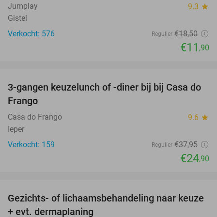
Jumplay
9.3
star
Gistel
Verkocht: 576
€18
,50
Regulier
€11
,90
favorite_border
3-gangen keuzelunch of -diner bij bij Casa do
34%
Frango
Casa do Frango
9.6
star
Ieper
Verkocht: 159
€37
,95
Regulier
€24
,90
favorite_border
Gezichts- of lichaamsbehandeling naar keuze
51%
+ evt. dermaplaning