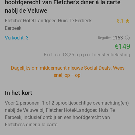
hoofdgerecht van Fletcher's diner à la carte
nabij de Veluwe
Fletcher Hotel-Landgoed Huis Te Eerbeek
8.1
star
Eerbeek
Verkocht: 3
€163
Regulier
€149
Excl. ca. €3,25 p.p.p.n. toeristenbelasting
Dagelijks om middernacht nieuwe Social Deals. Wees
snel, op = op!
In het kort
Voor 2 personen: 1 of 2 sprookjesachtige overnachting(en)
nabij de Veluwe bij Fletcher Hotel-Landgoed Huis Te
Eerbeek, inclusief ontbijt en een hoofdgerecht van
Fletcher's diner à la carte