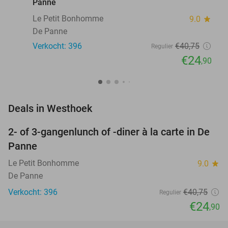
Panne
Le Petit Bonhomme
9.0
star
De Panne
Verkocht: 396
€40
,75
Regulier
€24
,90
favorite_border
Deals in Westhoek
2- of 3-gangenlunch of -diner à la carte in De
39%
Panne
Le Petit Bonhomme
9.0
star
De Panne
Verkocht: 396
€40
,75
Regulier
€24
,90
favorite_border