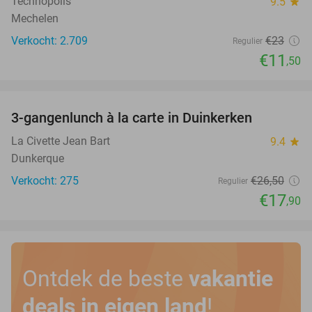
Technopolis
9.5
star
Mechelen
Verkocht: 2.709
€23
Regulier
€11
,50
favorite_border
3-gangenlunch à la carte in Duinkerken
32%
La Civette Jean Bart
9.4
star
Dunkerque
Verkocht: 275
€26
,50
Regulier
€17
,90
Ontdek de beste
vakantie
deals in eigen land
!