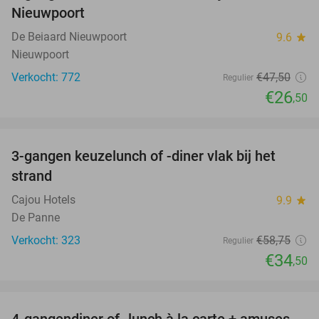
Nieuwpoort
De Beiaard Nieuwpoort
9.6
star
Nieuwpoort
Verkocht: 772
€47
,50
Regulier
€26
,50
favorite_border
3-gangen keuzelunch of -diner vlak bij het
41%
strand
Cajou Hotels
9.9
star
De Panne
Verkocht: 323
€58
,75
Regulier
€34
,50
favorite_border