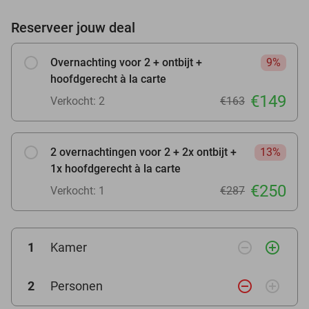
Reserveer jouw deal
Overnachting voor 2 + ontbijt +
9%
hoofdgerecht à la carte
€149
Verkocht: 2
€163
2 overnachtingen voor 2 + 2x ontbijt +
13%
1x hoofdgerecht à la carte
€250
Verkocht: 1
€287
remove_circle_outline
add_circle_outline
1
Kamer
remove_circle_outline
add_circle_outline
2
Personen