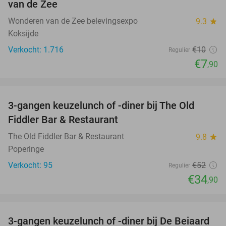
van de Zee
Wonderen van de Zee belevingsexpo
9.3
star
Koksijde
Verkocht: 1.716
€10
Regulier
€7
,90
favorite_border
3-gangen keuzelunch of -diner bij The Old
33%
Fiddler Bar & Restaurant
The Old Fiddler Bar & Restaurant
9.8
star
Poperinge
Verkocht: 95
€52
Regulier
€34
,90
favorite_border
3-gangen keuzelunch of -diner bij De Beiaard
44%