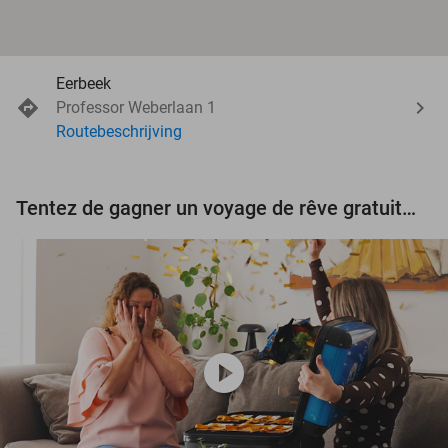
Eerbeek
Professor Weberlaan 1
Routebeschrijving
Tentez de gagner un voyage de rêve gratuit d'une valeur de 3.000 € !
play_circle