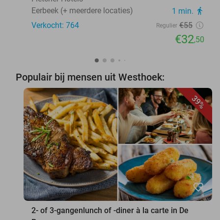
Eerbeek (+ meerdere locaties)
1 min.
directions_walk
Verkocht: 764
€55
Regulier
€32
,50
Populair bij mensen uit Westhoek:
39%
favorite_border
2- of 3-gangenlunch of -diner à la carte in De