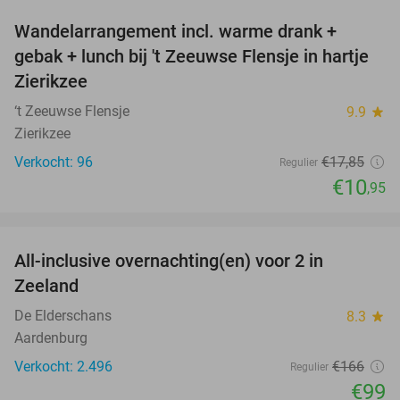
Wandelarrangement incl. warme drank +
39%
gebak + lunch bij 't Zeeuwse Flensje in hartje
Zierikzee
‘t Zeeuwse Flensje
9.9
star
Zierikzee
Verkocht: 96
€17
,85
Regulier
€10
,95
favorite_border
All-inclusive overnachting(en) voor 2 in
40%
Zeeland
De Elderschans
8.3
star
Aardenburg
Verkocht: 2.496
€166
Regulier
€99