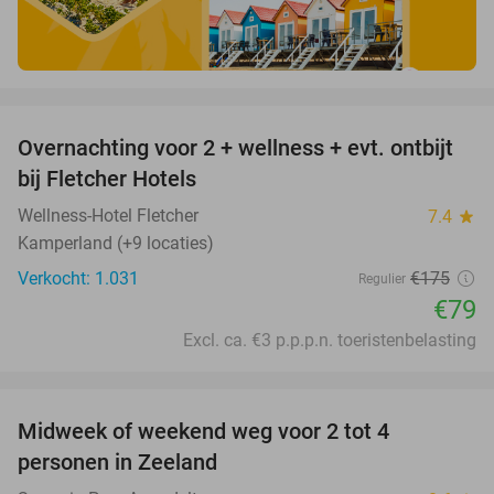
favorite_border
Overnachting voor 2 + wellness + evt. ontbijt
55%
bij Fletcher Hotels
Wellness-Hotel Fletcher
7.4
star
Kamperland (+9 locaties)
Verkocht: 1.031
€175
Regulier
€79
Excl. ca. €3 p.p.p.n. toeristenbelasting
favorite_border
Midweek of weekend weg voor 2 tot 4
personen in Zeeland