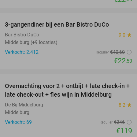
favorite_border
3-gangendiner bij een Bar Bistro DuCo
45%
Bar Bistro DuCo
9.0
star
Middelburg (+9 locaties)
Verkocht: 2.412
€40
,60
Regulier
€22
,50
favorite_border
Overnachting voor 2 + ontbijt + late check-in +
52%
late check-out + fles wijn in Middelburg
De Bij Middelburg
8.2
star
Middelburg
Verkocht: 69
€246
Regulier
€119