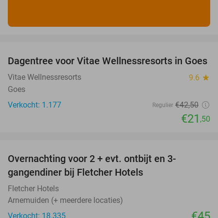
favorite_border
Dagentree voor Vitae Wellnessresorts in Goes
49%
Vitae Wellnessresorts
9.6
star
Goes
Verkocht: 1.177
€42
,50
Regulier
€21
,50
favorite_border
Overnachting voor 2 + evt. ontbijt en 3-
gangendiner bij Fletcher Hotels
Fletcher Hotels
Arnemuiden (+ meerdere locaties)
€45
Verkocht: 18.335