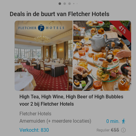
Deals in de buurt van Fletcher Hotels
41%
favorite_border
High Tea, High Wine, High Beer of High Bubbles
voor 2 bij Fletcher Hotels
Fletcher Hotels
Arnemuiden (+ meerdere locaties)
0 min.
directions_walk
Verkocht: 830
€55
Regulier