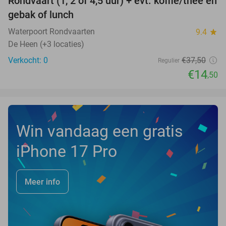
Rondvaart (1, 2 of 4,5 uur) + evt. koffie/thee en
61%
NEW
gebak of lunch
TODAY
Waterpoort Rondvaarten
9.4
star
De Heen (+3 locaties)
Verkocht: 0
€37
,50
Regulier
€14
,50
Win vandaag een gratis
iPhone 17 Pro
Meer info