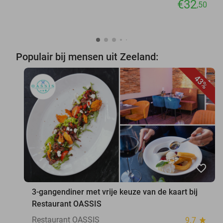
€32
,50
Populair bij mensen uit Zeeland:
43%
favorite_border
3-gangendiner met vrije keuze van de kaart bij
Restaurant OASSIS
Restaurant OASSIS
9.7
star