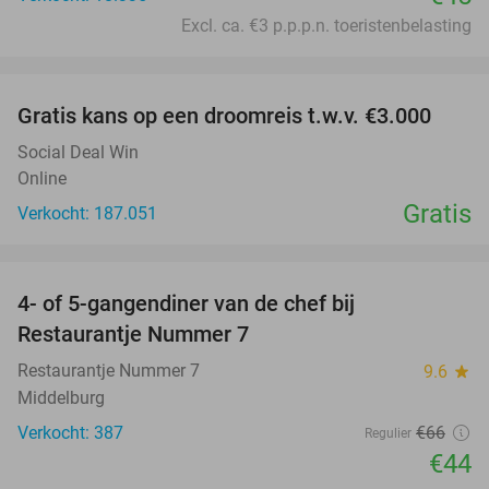
Excl. ca. €3 p.p.p.n. toeristenbelasting
favorite_border
Gratis kans op een droomreis t.w.v. €3.000
Social Deal Win
Online
Gratis
Verkocht: 187.051
favorite_border
4- of 5-gangendiner van de chef bij
33%
Restaurantje Nummer 7
Restaurantje Nummer 7
9.6
star
Middelburg
Verkocht: 387
€66
Regulier
€44