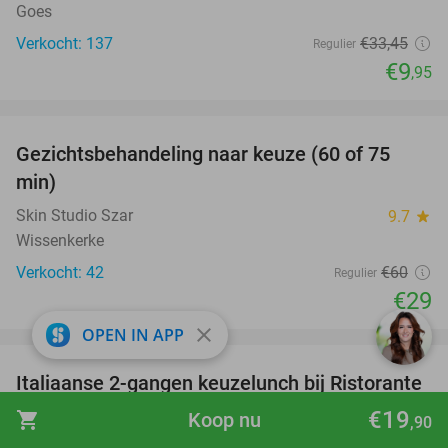
Goes
Verkocht: 137
€33
,45
Regulier
€9
,95
favorite_border
Gezichtsbehandeling naar keuze (60 of 75
52%
min)
Skin Studio Szar
9.7
star
Wissenkerke
Verkocht: 42
€60
Regulier
€29
favorite_border
close
OPEN IN APP
Italiaanse 2-gangen keuzelunch bij Ristorante
41%
Pizzeria La Vita Bella
€19
shopping_cart
Koop nu
,90
Ristorante Pizzeria La Vita Bella
9.7
star