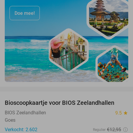
Doe mee!
favorite_border
Bioscoopkaartje voor BIOS Zeelandhallen
31%
BIOS Zeelandhallen
9.5
star
Goes
Verkocht: 2.602
€12
,95
Regulier