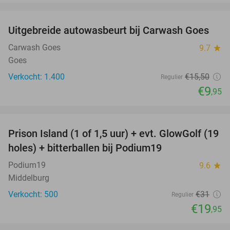
favorite_border
Uitgebreide autowasbeurt bij Carwash Goes
36%
Carwash Goes
9.7
star
Goes
Verkocht: 1.400
€15
,50
Regulier
€9
,95
favorite_border
Prison Island (1 of 1,5 uur) + evt. GlowGolf (19
36%
holes) + bitterballen bij Podium19
Podium19
9.6
star
Middelburg
Verkocht: 500
€31
Regulier
€19
,95
favorite_border