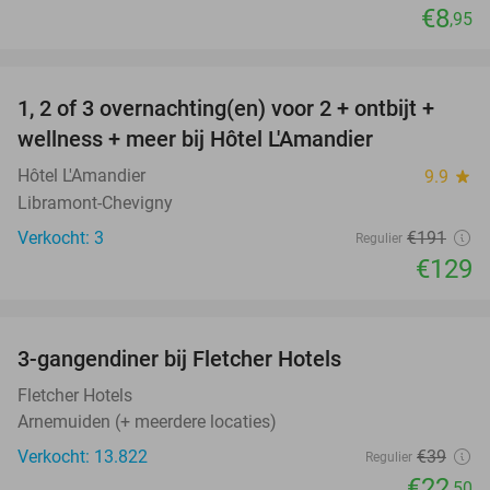
€8
,95
favorite_border
1, 2 of 3 overnachting(en) voor 2 + ontbijt +
32%
NEW
wellness + meer bij Hôtel L'Amandier
TODAY
Hôtel L'Amandier
9.9
star
Libramont-Chevigny
Verkocht: 3
€191
Regulier
€129
favorite_border
3-gangendiner bij Fletcher Hotels
42%
Fletcher Hotels
Arnemuiden (+ meerdere locaties)
Verkocht: 13.822
€39
Regulier
€22
,50