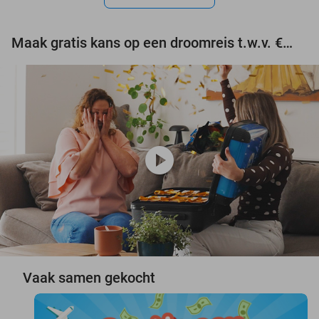
Maak gratis kans op een droomreis t.w.v. €3.000!
play_circle
Vaak samen gekocht