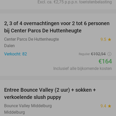
Excl. ca. €2,75 p.p.p.n. toeristenbelasting
favorite_border
2, 3 of 4 overnachtingen voor 2 tot 6 personen
15%
bij Center Parcs De Huttenheugte
Center Parcs De Huttenheugte
9.5
star
Dalen
Verkocht: 82
€192
,94
Regulier
€164
Inclusief alle bijkomende kosten
favorite_border
Entree Bounce Valley (2 uur) + sokken +
50%
verkoelende slush puppy
Bounce Valley Middelburg
9.4
star
Middelburg