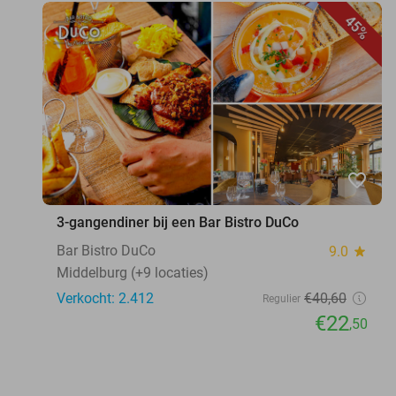
45%
favorite_border
3-gangendiner bij een Bar Bistro DuCo
Bar Bistro DuCo
9.0
star
Middelburg (+9 locaties)
Verkocht: 2.412
€40
,60
Regulier
€22
,50