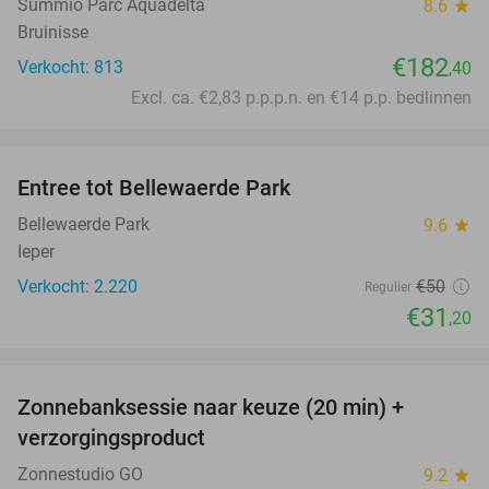
Summio Parc Aquadelta
8.6
star
Bruinisse
€182
Verkocht: 813
,40
Excl. ca. €2,83 p.p.p.n. en €14 p.p. bedlinnen
favorite_border
Entree tot Bellewaerde Park
38%
Bellewaerde Park
9.6
star
Ieper
Verkocht: 2.220
€50
Regulier
€31
,20
favorite_border
Zonnebanksessie naar keuze (20 min) +
70%
verzorgingsproduct
Zonnestudio GO
9.2
star