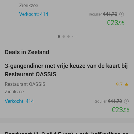
Zierikzee
Verkocht: 414
€41
,70
Regulier
€23
,95
favorite_border
Deals in Zeeland
3-gangendiner met vrije keuze van de kaart bij
43%
Restaurant OASSIS
Restaurant OASSIS
9.7
star
Zierikzee
Verkocht: 414
€41
,70
Regulier
€23
,95
favorite_border