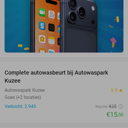
favorite_border
Complete autowasbeurt bij Autowaspark
38%
Kuzee
Autowaspark Kuzee
9.5
star
Goes (+2 locaties)
Verkocht: 2.943
€25
Regulier
€15
,50
favorite_border