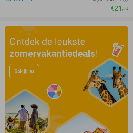
Regulier
€21
,50
Ontdek de leukste
zomervakantiedeals
!
Bekijk nu