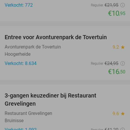
Verkocht: 772
€21
,95
Regulier
€10
,95
favorite_border
Entree voor Avonturenpark de Tovertuin
34%
Avonturenpark de Tovertuin
9.2
star
Hoogerheide
Verkocht: 8.634
€24
,95
Regulier
€16
,50
favorite_border
3-gangen keuzediner bij Restaurant
48%
Grevelingen
Restaurant Grevelingen
9.6
star
Bruinisse
Verkocht: 1.092
€41
,20