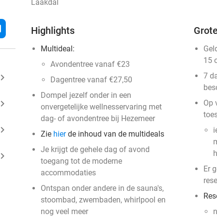
Laakdal
l
Highlights
Grote
Multideal:
Gel
15 
Avondentree vanaf €23
7 d
ard_arrow_right
Dagentree vanaf €27,50
bes
Dompel jezelf onder in een
ard_arrow_right
Op 
onvergetelijke wellnesservaring met
toe
dag- of avondentree bij Hezemeer
ard_arrow_right
i
Zie
hier
de inhoud van de multideals
m
Je krijgt de gehele dag of avond
h
ard_arrow_right
toegang tot de moderne
Er 
accommodaties
res
Ontspan onder andere in de sauna's,
Res
stoombad, zwembaden, whirlpool en
nog veel meer
n