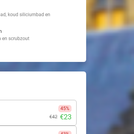
bad, koud siliciumbad en
n
n en scrubzout
45%
€23
€42