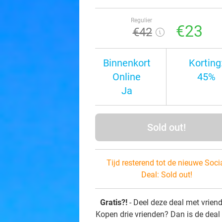
Regulier
€23
€42
Binnenkort
Korting
Online
45%
Ja
Sold out!
Tijd resterend tot de nieuwe Soci
Deal:
Sold out!
Gratis?!
- Deel deze deal met vrien
Kopen drie vrienden? Dan is de deal