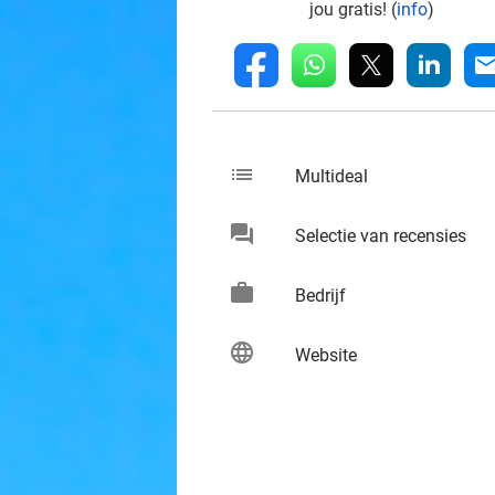
jou gratis! (
info
)
whatsapp
linkedin
fb
mai
list
keybo
Multideal
chat
keybo
Selectie van recensies
work
keybo
Bedrijf
language
keybo
Website