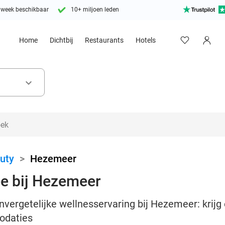
 week beschikbaar
10+ miljoen leden
Home
Dichtbij
Restaurants
Hotels
keyboard_arrow_down
uty
>
Hezemeer
ee bij Hezemeer
nvergetelijke wellnesservaring bij Hezemeer: krijg
odaties