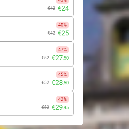
43%
€24
€42
40%
€25
€42
47%
€27
€52
,50
45%
€28
€52
,50
42%
€29
€52
,95