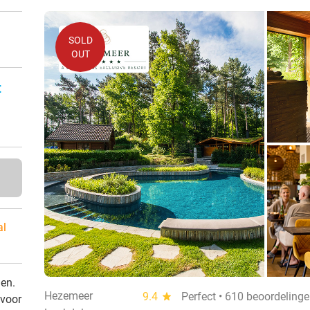
SOLD
OUT
:
al
den.
Hezemeer
9.4
star
Perfect • 610 beoordeling
 voor