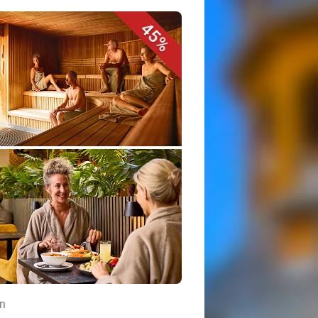
45%
en