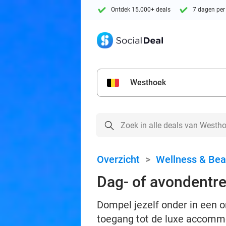
Ontdek 15.000+ deals
7 dagen per
Westhoek
Overzicht
>
Wellness & Bea
Dag- of avondentr
Dompel jezelf onder in een o
toegang tot de luxe accomm