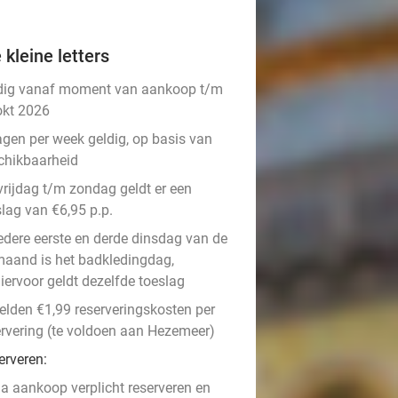
 kleine letters
dig vanaf moment van aankoop t/m
okt 2026
agen per week geldig, op basis van
chikbaarheid
vrijdag t/m zondag geldt er een
slag van €6,95 p.p.
edere eerste en derde dinsdag van de
aand is het badkledingdag,
iervoor geldt dezelfde toeslag
gelden €1,99 reserveringskosten per
ervering (te voldoen aan Hezemeer)
erveren:
a aankoop verplicht reserveren en