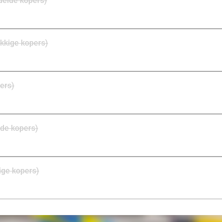
delde kopers)
kkige kopers)
pers)
de kopers)
ige kopers)