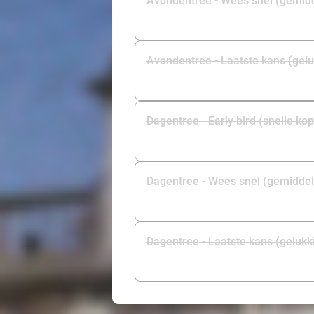
Avondentree - Wees snel (gemid
Avondentree - Laatste kans (gelu
Dagentree - Early bird (snelle ko
Dagentree - Wees snel (gemiddel
Dagentree - Laatste kans (gelukk