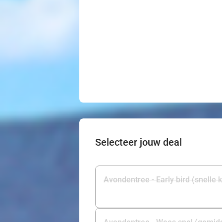
Selecteer jouw deal
Avondentree - Early bird (snelle 