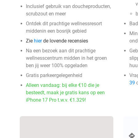
v
Inclusief gebruik van doucheproducten,
scrubzout en meer
b
Ontdek dit prachtige wellnessresort
Bad
middenin een bosrijk gebied
Mini
Zie
hier
de lovende recensies
ond
Na een bezoek aan dit prachtige
Geb
wellnesscentrum midden in het groen
sli
ben jij weer 100% opgeladen
huu
Gratis parkeergelegenheid
Vra
39
o
Alleen vandaag: bij elke €10 die je
besteedt, maak je gratis kans op een
iPhone 17 Pro t.w.v. €1.329!