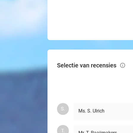
Selectie van recensies
info_outlined
S.
Ms. S. Ulrich
T.
Mr. T. Raaijmakers