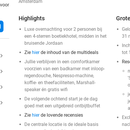
Amsterdam
 voor
Highlights
Grote
l
Luxe overnachting voor 2 personen bij
Gel
een 4-sterren boetiekhotel, midden in het
31 
bruisende Jordaan
Inc
Zie
hier
de inhoud van de multideals
tot 
ard_arrow_right
Jullie verblijven in een comfortkamer
Res
voorzien van een badkamer met inloop-
ard_arrow_right
n
regendouche, Nespresso-machine,
'
koffie- en theefaciliteiten, Marshall-
o
ard_arrow_right
speaker én gratis wifi
j
De volgende ochtend start je de dag
j
ard_arrow_right
goed met een uitgebreid ontbijtbuffet
a
Zie
hier
de lovende recensies
Excl
De centrale locatie is de ideale basis
nac