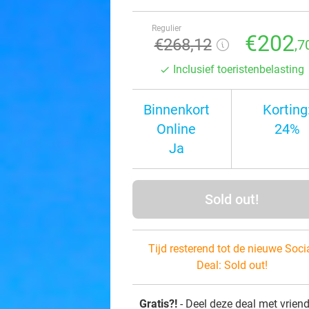
Regulier
€202
€268
,12
,7
Inclusief toeristenbelasting
Binnenkort
Korting
Online
24%
Ja
Sold out!
Tijd resterend tot de nieuwe Soci
Deal:
Sold out!
Gratis?!
- Deel deze deal met vrien