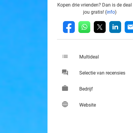
Kopen drie vrienden? Dan is de deal
jou gratis! (
info
)
whatsapp
linkedin
fb
mai
list
keybo
Multideal
chat
keybo
Selectie van recensies
work
keybo
Bedrijf
language
keybo
Website