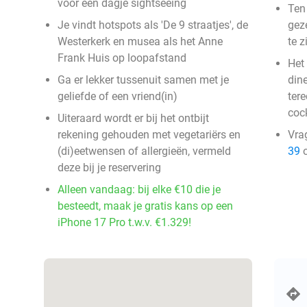
voor een dagje sightseeing
Ten
Je vindt hotspots als 'De 9 straatjes', de
gez
Westerkerk en musea als het Anne
te z
Frank Huis op loopafstand
Het 
Ga er lekker tussenuit samen met je
dine
geliefde of een vriend(in)
tere
cock
Uiteraard wordt er bij het ontbijt
rekening gehouden met vegetariërs en
Vra
(di)eetwensen of allergieën, vermeld
39
o
deze bij je reservering
Alleen vandaag: bij elke €10 die je
besteedt, maak je gratis kans op een
iPhone 17 Pro t.w.v. €1.329!