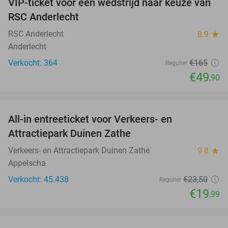
VIP-ticket voor een wedstrijd naar keuze van
70%
RSC Anderlecht
RSC Anderlecht
8.9
star
Anderlecht
Verkocht: 364
€165
Regulier
€49
,90
favorite_border
All-in entreeticket voor Verkeers- en
15%
Attractiepark Duinen Zathe
Verkeers- en Attractiepark Duinen Zathe
9.8
star
Appelscha
Verkocht: 45.438
€23
,50
Regulier
€19
,99
favorite_border