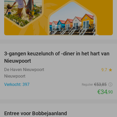
favorite_border
3-gangen keuzelunch of -diner in het hart van
35%
Nieuwpoort
De Haven Nieuwpoort
9.7
star
Nieuwpoort
Verkocht: 397
€53
,85
Regulier
€34
,90
favorite_border
Entree voor Bobbejaanland
40%