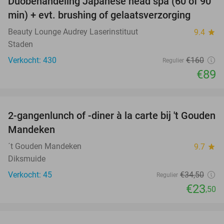
Duobehandeling Japanese head spa (60 of 90
44%
min) + evt. brushing of gelaatsverzorging
Beauty Lounge Audrey Laserinstituut
9.4
star
Staden
Verkocht: 430
€160
Regulier
€89
favorite_border
2-gangenlunch of -diner à la carte bij 't Gouden
32%
Mandeken
´t Gouden Mandeken
9.7
star
Diksmuide
Verkocht: 45
€34
,50
Regulier
€23
,50
favorite_border