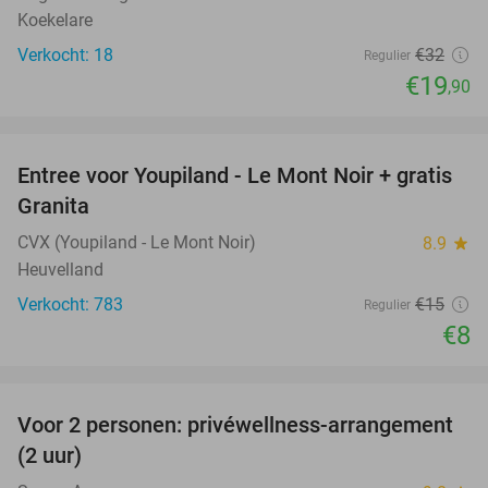
Koekelare
Verkocht: 18
€32
Regulier
€19
,90
favorite_border
Entree voor Youpiland - Le Mont Noir + gratis
47%
Granita
CVX (Youpiland - Le Mont Noir)
8.9
star
Heuvelland
Verkocht: 783
€15
Regulier
€8
favorite_border
Voor 2 personen: privéwellness-arrangement
32%
(2 uur)