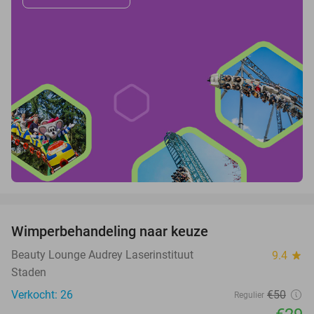
favorite_border
Wimperbehandeling naar keuze
42%
Beauty Lounge Audrey Laserinstituut
9.4
star
Staden
Verkocht: 26
€50
Regulier