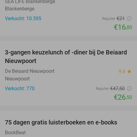
SEA LIFE Blankenberge
Blankenberge
Verkocht: 10.595
€21
Regulier
€16
,80
favorite_border
3-gangen keuzelunch of -diner bij De Beiaard
44%
Nieuwpoort
De Beiaard Nieuwpoort
9.6
star
Nieuwpoort
Verkocht: 770
€47
,50
Regulier
€26
,50
favorite_border
100%
75 dagen gratis luisterboeken en e-books
BookBeat