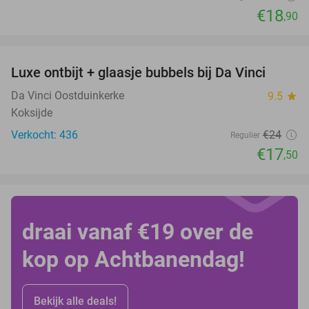
€18
,90
favorite_border
Luxe ontbijt + glaasje bubbels bij Da Vinci
27%
Da Vinci Oostduinkerke
9.5
star
Koksijde
Verkocht: 436
€24
Regulier
€17
,50
draai vanaf €19 over de
kop op Achtbanendag!
Bekijk alle deals!