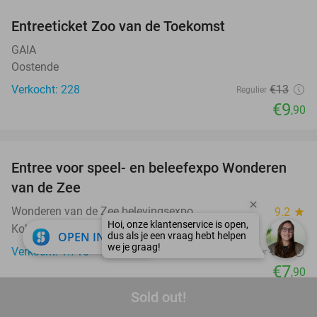
Entreeticket Zoo van de Toekomst
24%
GAIA
Oostende
Verkocht: 228
€13
Regulier
€9
,90
favorite_border
Entree voor speel- en beleefexpo Wonderen
21%
van de Zee
Wonderen van de Zee belevingsexpo
9.2
star
Koksijde
close
OPEN IN APP
Verkocht: 1.716
€10
Regulier
€7
,90
favorite_border
Sold out!