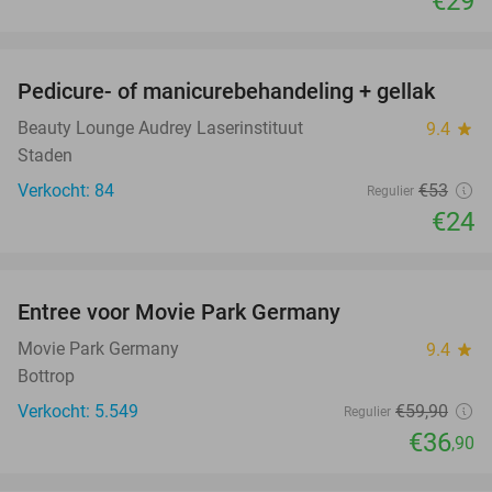
€29
favorite_border
Pedicure- of manicurebehandeling + gellak
55%
Beauty Lounge Audrey Laserinstituut
9.4
star
Staden
Verkocht: 84
€53
Regulier
€24
favorite_border
Entree voor Movie Park Germany
38%
Movie Park Germany
9.4
star
Bottrop
Verkocht: 5.549
€59
,90
Regulier
€36
,90
favorite_border