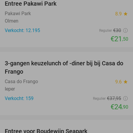
Entree Pakawi Park
28%
Pakawi Park
8.9
star
Olmen
Verkocht: 12.195
€30
Regulier
€21
,50
favorite_border
3-gangen keuzelunch of -diner bij bij Casa do
34%
Frango
Casa do Frango
9.6
star
Ieper
Verkocht: 159
€37
,95
Regulier
€24
,90
favorite_border
Entree voor Boudewijn Seapark