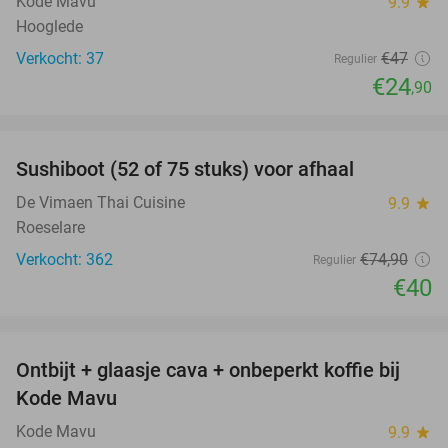
Kode Mavu
9.9
star
Hooglede
Verkocht: 37
€47
Regulier
€24
,90
favorite_border
Sushiboot (52 of 75 stuks) voor afhaal
47%
De Vimaen Thai Cuisine
9.9
star
Roeselare
Verkocht: 362
€74
,90
Regulier
€40
favorite_border
Ontbijt + glaasje cava + onbeperkt koffie bij
28%
Kode Mavu
Kode Mavu
9.9
star