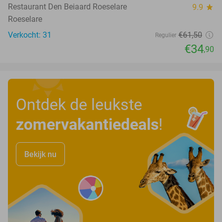
Restaurant Den Beiaard Roeselare
9.9
star
Roeselare
Verkocht: 31
€61
,50
Regulier
€34
,90
Ontdek de leukste
zomervakantiedeals
!
Bekijk nu