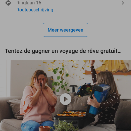
Ringlaan 16
Routebeschrijving
Meer weergeven
Tentez de gagner un voyage de rêve gratuit d'une valeur de 3.000 € !
play_circle