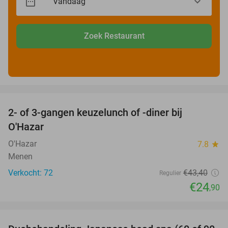
Zoek Restaurant
favorite_border
2- of 3-gangen keuzelunch of -diner bij
43%
O'Hazar
O'Hazar
7.8
star
Menen
Verkocht: 72
€43
,40
Regulier
€24
,90
favorite_border