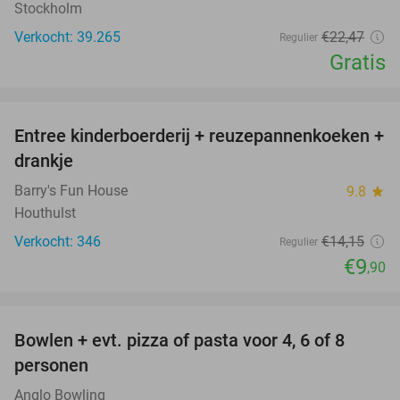
Stockholm
Verkocht: 39.265
€22
,47
Regulier
Gratis
favorite_border
Entree kinderboerderij + reuzepannenkoeken +
30%
drankje
Barry's Fun House
9.8
star
Houthulst
Verkocht: 346
€14
,15
Regulier
€9
,90
favorite_border
Bowlen + evt. pizza of pasta voor 4, 6 of 8
38%
personen
Anglo Bowling