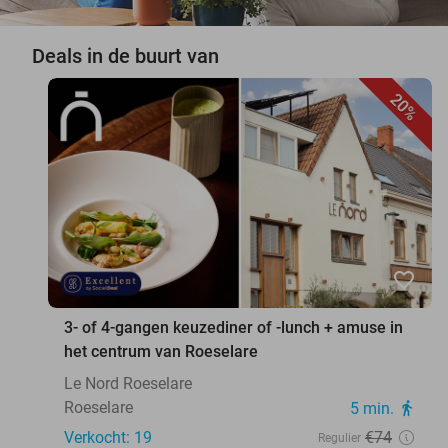
Deals in de buurt van
20%
favorite_border
3- of 4-gangen keuzediner of -lunch + amuse in
het centrum van Roeselare
Le Nord Roeselare
Roeselare
5 min.
directions_walk
Verkocht: 19
€74
Regulier