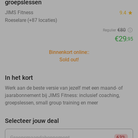
groepslessen
JIMS Fitness
9.4
star
Roeselare (+87 locaties)
€80
Regulier
€29
,95
Binnenkort online::
Sold out!
In het kort
Werk aan de beste versie van jezelf met een maand- of
jaarabonnement bij JIMS Fitness: inclusief coaching,
groepslessen, small group training en meer
Selecteer jouw deal
Groepsmaandabonnement
63%