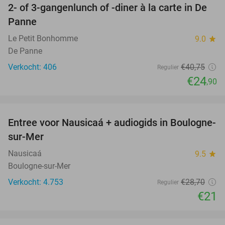
2- of 3-gangenlunch of -diner à la carte in De
39%
Panne
Le Petit Bonhomme
9.0
star
De Panne
Verkocht: 406
€40
,75
Regulier
€24
,90
favorite_border
Entree voor Nausicaá + audiogids in Boulogne-
27%
sur-Mer
Nausicaá
9.5
star
Boulogne-sur-Mer
Verkocht: 4.753
€28
,70
Regulier
€21
favorite_border