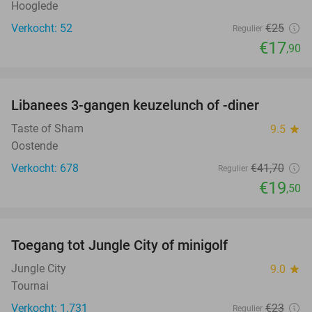
Hooglede
Verkocht: 52
€25
Regulier
€17
,90
favorite_border
Libanees 3-gangen keuzelunch of -diner
53%
Taste of Sham
9.5
star
Oostende
Verkocht: 678
€41
,70
Regulier
€19
,50
favorite_border
Toegang tot Jungle City of minigolf
18%
Jungle City
9.0
star
Tournai
Verkocht: 1.731
€23
Regulier