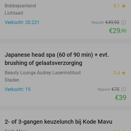
Bobbejaanland
9.1
star
Lichtaart
Verkocht: 20.221
€49
,90
Regulier
€29
,90
favorite_border
Japanese head spa (60 of 90 min) + evt.
48%
brushing of gelaatsverzorging
Beauty Lounge Audrey Laserinstituut
9.4
star
Staden
Verkocht: 15
€75
Regulier
€39
favorite_border
2- of 3-gangen keuzelunch bij Kode Mavu
47%