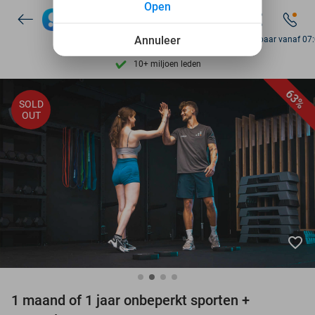
Open
Ontdek 15.000+ deals
7 dagen per week beschikbaar
Annuleer
Bereikbaar vanaf 07
10+ miljoen leden
9,4
op basis van
205.983 reviews
63%
SOLD
Ontdek 15.000+ deals
OUT
7 dagen per week beschikbaar
10+ miljoen leden
favorite_border
1 maand of 1 jaar onbeperkt sporten +