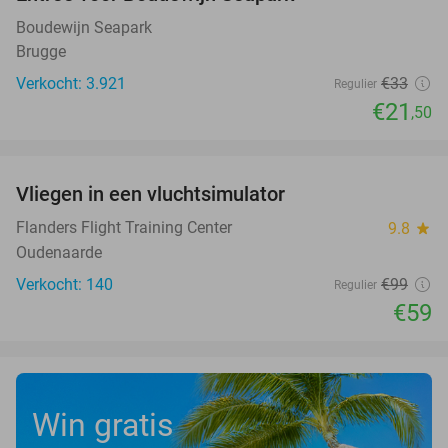
35%
Boudewijn Seapark
Brugge
Verkocht: 3.921
€33
Regulier
€21
,50
favorite_border
Vliegen in een vluchtsimulator
40%
Flanders Flight Training Center
9.8
star
Oudenaarde
Verkocht: 140
€99
Regulier
€59
Win gratis