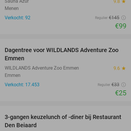
Sauna Azur
9.8
star
Menen
Verkocht: 92
€145
Regulier
€99
favorite_border
Dagentree voor WILDLANDS Adventure Zoo
24%
Emmen
WILDLANDS Adventure Zoo Emmen
9.6
star
Emmen
Verkocht: 17.453
€33
Regulier
€25
favorite_border
3-gangen keuzelunch of -diner bij Restaurant
43%
Den Beiaard