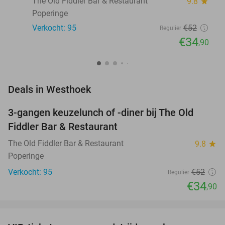
The Old Fiddler Bar & Restaurant
9.8
star
Poperinge
Verkocht: 95
€52
Regulier
€34
,90
favorite_border
Deals in Westhoek
3-gangen keuzelunch of -diner bij The Old
33%
Fiddler Bar & Restaurant
The Old Fiddler Bar & Restaurant
9.8
star
Poperinge
Verkocht: 95
€52
Regulier
€34
,90
favorite_border