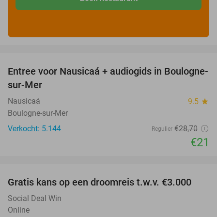
favorite_border
Entree voor Nausicaá + audiogids in Boulogne-
27%
sur-Mer
Nausicaá
9.5
star
Boulogne-sur-Mer
Verkocht: 5.144
€28
,70
Regulier
€21
favorite_border
Gratis kans op een droomreis t.w.v. €3.000
Social Deal Win
Online