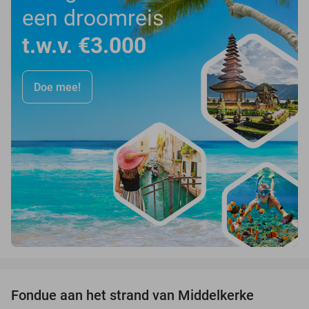
een droomreis
t.w.v. €3.000
Doe mee!
favorite_border
Fondue aan het strand van Middelkerke
30%