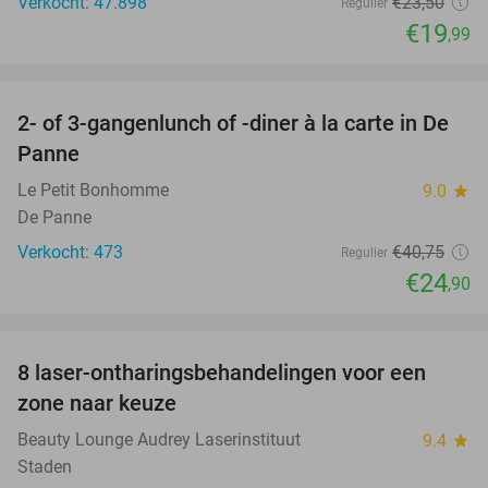
Verkocht: 47.898
€23
,50
Regulier
€19
,99
favorite_border
2- of 3-gangenlunch of -diner à la carte in De
39%
Panne
Le Petit Bonhomme
9.0
star
De Panne
Verkocht: 473
€40
,75
Regulier
€24
,90
favorite_border
8 laser-ontharingsbehandelingen voor een
86%
zone naar keuze
Beauty Lounge Audrey Laserinstituut
9.4
star
Staden