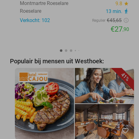
Montmartre Roeselare
9.8
star
Roeselare
13 min.
directions_walk
Verkocht: 102
€45
,65
Regulier
€27
,90
Populair bij mensen uit Westhoek:
41%
favorite_border