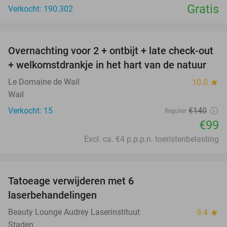
Gratis
Verkocht: 190.302
favorite_border
Overnachting voor 2 + ontbijt + late check-out
29%
+ welkomstdrankje in het hart van de natuur
Le Domaine de Wail
10.0
star
Wail
Verkocht: 15
€140
Regulier
€99
Excl. ca. €4 p.p.p.n. toeristenbelasting
favorite_border
Tatoeage verwijderen met 6
75%
laserbehandelingen
Beauty Lounge Audrey Laserinstituut
9.4
star
Staden