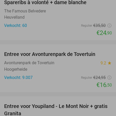
Spareribs à volonté + dame blanche
30%
The Famous Belvedere
Heuvelland
Verkocht: 60
€35
,50
Regulier
€24
,90
favorite_border
Entree voor Avonturenpark de Tovertuin
34%
Avonturenpark de Tovertuin
9.2
star
Hoogerheide
Verkocht: 9.007
€24
,95
Regulier
€16
,50
favorite_border
Entree voor Youpiland - Le Mont Noir + gratis
47%
Granita