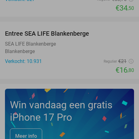
€34
,50
favorite_border
Entree SEA LIFE Blankenberge
20%
SEA LIFE Blankenberge
Blankenberge
Verkocht: 10.931
€21
Regulier
€16
,80
Win vandaag een gratis
iPhone 17 Pro
Meer info