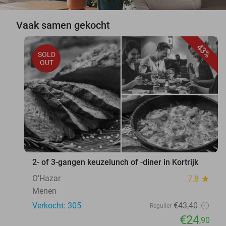
Vaak samen gekocht
43%
SOLD
OUT
2- of 3-gangen keuzelunch of -diner in Kortrijk
O'Hazar
7.8
star
Menen
Verkocht: 305
€43
,40
Regulier
€24
,90