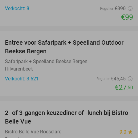
Verkocht: 8
€390
Regulier
€99
favorite_border
Entree voor Safaripark + Speelland Outdoor
39%
Beekse Bergen
Safaripark + Speelland Beekse Bergen
Hilvarenbeek
Verkocht: 3.621
€45
,45
Regulier
€27
,50
favorite_border
2- of 3-gangen keuzediner of -lunch bij Bistro
38%
Belle Vue
Bistro Belle Vue Roeselare
9.0
star