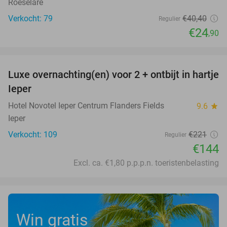
Roeselare
Verkocht: 79
€40
,40
Regulier
€24
,90
favorite_border
Luxe overnachting(en) voor 2 + ontbijt in hartje
35%
Ieper
Hotel Novotel Ieper Centrum Flanders Fields
9.6
star
Ieper
Verkocht: 109
€221
Regulier
€144
Excl. ca. €1,80 p.p.p.n. toeristenbelasting
Win gratis