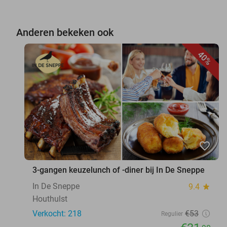
Anderen bekeken ook
40%
favorite_border
3-gangen keuzelunch of -diner bij In De Sneppe
In De Sneppe
9.4
star
Houthulst
Verkocht: 218
€53
Regulier