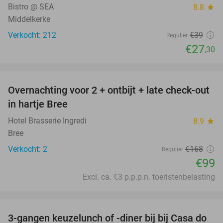
Bistro @ SEA
8.8
star
Middelkerke
Verkocht: 212
€39
Regulier
€27
,30
favorite_border
Overnachting voor 2 + ontbijt + late check-out
41%
NEW
in hartje Bree
TODAY
Hotel Brasserie Ingredi
8.9
star
Bree
Verkocht: 2
€168
Regulier
€99
Excl. ca. €3 p.p.p.n. toeristenbelasting
favorite_border
3-gangen keuzelunch of -diner bij bij Casa do
34%