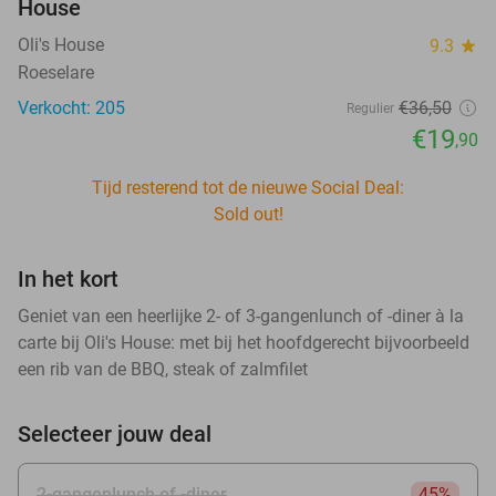
House
Oli's House
9.3
star
Roeselare
Verkocht: 205
€36
,50
Regulier
€19
,90
Tijd resterend tot de nieuwe Social Deal:
Sold out!
In het kort
Geniet van een heerlijke 2- of 3-gangenlunch of -diner à la
carte bij Oli's House: met bij het hoofdgerecht bijvoorbeeld
een rib van de BBQ, steak of zalmfilet
Selecteer jouw deal
2-gangenlunch of -diner
45%