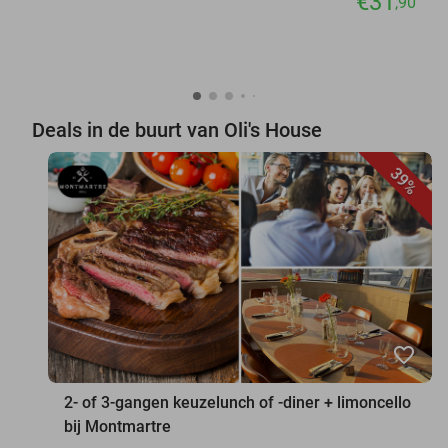
€31
,90
Deals in de buurt van Oli's House
39%
favorite_border
2- of 3-gangen keuzelunch of -diner + limoncello
bij Montmartre