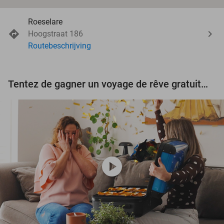
Roeselare
Hoogstraat 186
Routebeschrijving
Tentez de gagner un voyage de rêve gratuit d'une valeur de 3.000 € !
play_circle