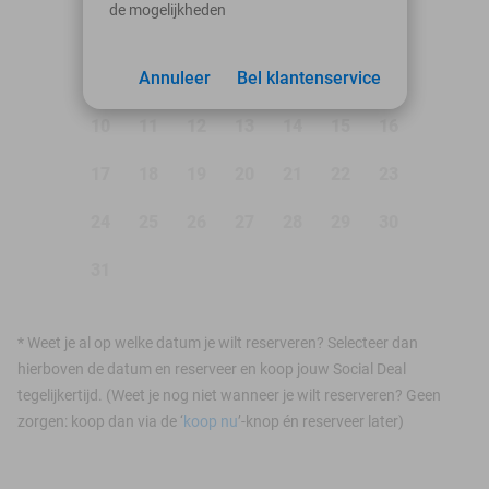
de mogelijkheden
1
2
3
Annuleer
4
5
Bel klantenservice
6
7
8
9
10
11
12
13
14
15
16
17
18
19
20
21
22
23
24
25
26
27
28
29
30
31
*
Weet je al op welke datum je wilt reserveren? Selecteer dan
hierboven de datum en reserveer en koop jouw Social Deal
tegelijkertijd. (Weet je nog niet wanneer je wilt reserveren? Geen
zorgen: koop dan via de ‘
koop nu
’-knop én reserveer later)