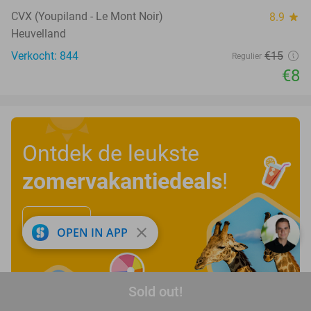
CVX (Youpiland - Le Mont Noir)
8.9
star
Heuvelland
Verkocht: 844
€15
Regulier
€8
Ontdek de leukste
zomervakantiedeals
!
Bekijk nu
close
OPEN IN APP
Sold out!