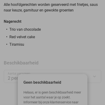
Alle hoofdgerechten worden geserveerd met frietjes, saus
naar keuze, garnituur en gewokte groenten
Nagerecht
Trio van chocolade
Red velvet cake
Tiramisu
Beschikbaarheid
Aantal personen:
2 personen
Geen beschikbaarheid
augustus 2026
Helaas, er is geen beschikbaarheid meer
voor het aantal waar je op zoekt.
Ma
Di
Wo
Do
Vr
Za
Zo
Informeer bij onze klantenservice naar