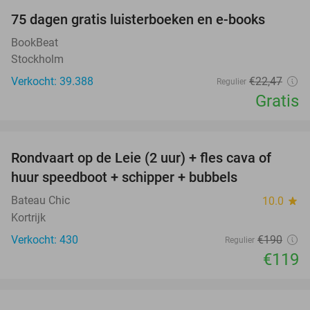
100%
75 dagen gratis luisterboeken en e-books
BookBeat
Stockholm
Verkocht: 39.388
€22
,47
Regulier
Gratis
favorite_border
Rondvaart op de Leie (2 uur) + fles cava of
37%
huur speedboot + schipper + bubbels
Bateau Chic
10.0
star
Kortrijk
Verkocht: 430
€190
Regulier
€119
favorite_border