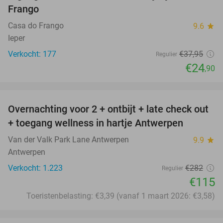
Frango
Casa do Frango
9.6
star
Ieper
Verkocht: 177
€37
,95
Regulier
€24
,90
favorite_border
Overnachting voor 2 + ontbijt + late check out
59%
+ toegang wellness in hartje Antwerpen
Van der Valk Park Lane Antwerpen
9.9
star
Antwerpen
Verkocht: 1.223
€282
Regulier
€115
Toeristenbelasting: €3,39 (vanaf 1 maart 2026: €3,58)
favorite_border