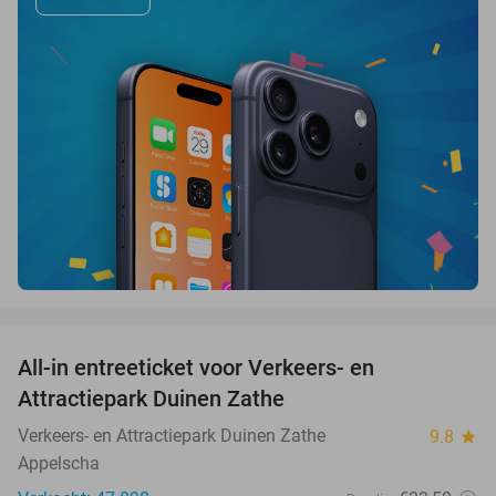
favorite_border
All-in entreeticket voor Verkeers- en
15%
Attractiepark Duinen Zathe
Verkeers- en Attractiepark Duinen Zathe
9.8
star
Appelscha