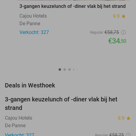
3-gangen keuzelunch of -diner vlak bij het strand
Cajou Hotels
9.9
star
De Panne
Verkocht: 327
€58
,75
Regulier
€34
,50
favorite_border
Deals in Westhoek
3-gangen keuzelunch of -diner vlak bij het
41%
strand
Cajou Hotels
9.9
star
De Panne
Verkocht: 327
€58
,75
Regulier