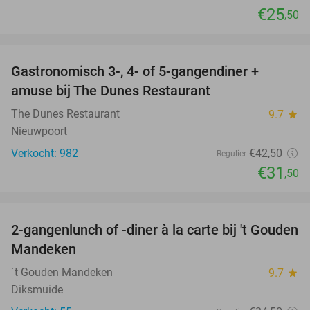
€25
,50
favorite_border
Gastronomisch 3-, 4- of 5-gangendiner +
26%
amuse bij The Dunes Restaurant
The Dunes Restaurant
9.7
star
Nieuwpoort
Verkocht: 982
€42
,50
Regulier
€31
,50
favorite_border
2-gangenlunch of -diner à la carte bij 't Gouden
32%
Mandeken
´t Gouden Mandeken
9.7
star
Diksmuide