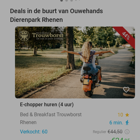
Deals in de buurt van Ouwehands
Dierenpark Rhenen
44%
favorite_border
E-chopper huren (4 uur)
Bed & Breakfast Trouwborst
10
star
Rhenen
6 min.
directions_walk
Verkocht: 60
€44
,50
Regulier