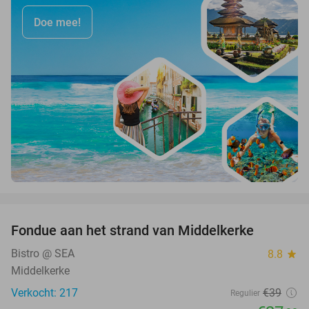
Doe mee!
favorite_border
Fondue aan het strand van Middelkerke
30%
Bistro @ SEA
8.8
star
Middelkerke
Verkocht: 217
€39
Regulier