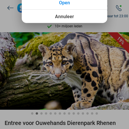
Open
7 dagen per week beschikbaar
Annuleer
Bereikbaar tot 23:00
10+ miljoen leden
9,4
op basis van
206.539 reviews
19%
Ontdek 15.000+ deals
7 dagen per week beschikbaar
10+ miljoen leden
favorite_border
Entree voor Ouwehands Dierenpark Rhenen