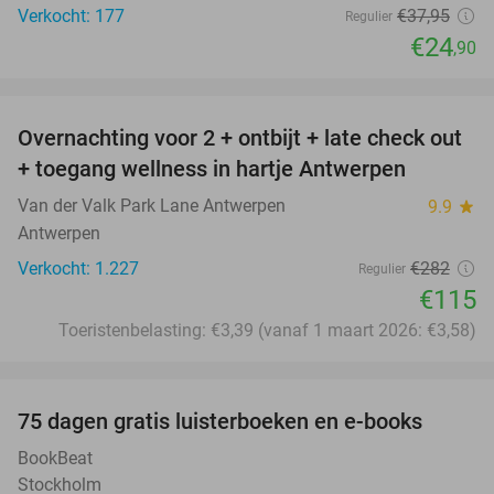
Verkocht: 177
€37
,95
Regulier
€24
,90
favorite_border
Overnachting voor 2 + ontbijt + late check out
59%
+ toegang wellness in hartje Antwerpen
Van der Valk Park Lane Antwerpen
9.9
star
Antwerpen
Verkocht: 1.227
€282
Regulier
€115
Toeristenbelasting: €3,39 (vanaf 1 maart 2026: €3,58)
favorite_border
100%
75 dagen gratis luisterboeken en e-books
BookBeat
Stockholm