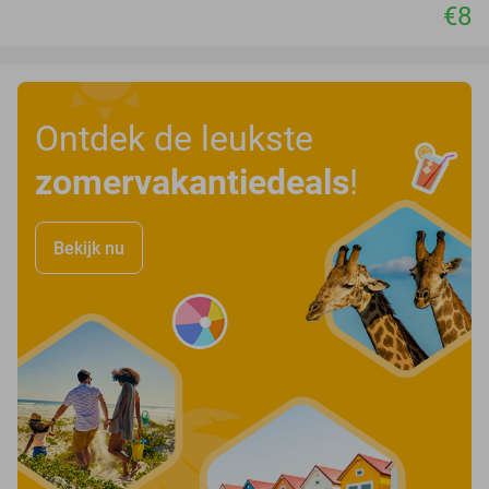
€8
Ontdek de leukste
zomervakantiedeals
!
Bekijk nu