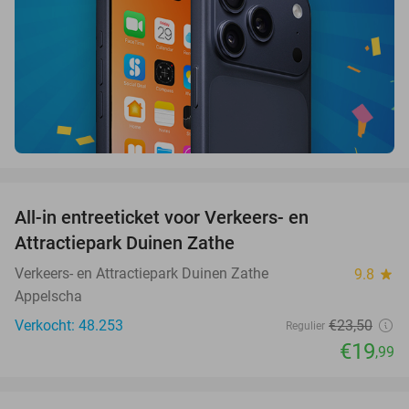
favorite_border
All-in entreeticket voor Verkeers- en
15%
Attractiepark Duinen Zathe
Verkeers- en Attractiepark Duinen Zathe
9.8
star
Appelscha
Verkocht: 48.253
€23
,50
Regulier
€19
,99
favorite_border