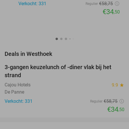
Verkocht: 331
€58
,75
Regulier
€34
,50
favorite_border
Deals in Westhoek
3-gangen keuzelunch of -diner vlak bij het
41%
strand
Cajou Hotels
9.9
star
De Panne
Verkocht: 331
€58
,75
Regulier
€34
,50
favorite_border