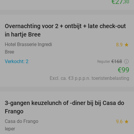
€27
,30
favorite_border
Overnachting voor 2 + ontbijt + late check-out
41%
NEW
in hartje Bree
TODAY
Hotel Brasserie Ingredi
8.9
star
Bree
Verkocht: 2
€168
Regulier
€99
Excl. ca. €3 p.p.p.n. toeristenbelasting
favorite_border
3-gangen keuzelunch of -diner bij bij Casa do
34%
Frango
Casa do Frango
9.6
star
Ieper