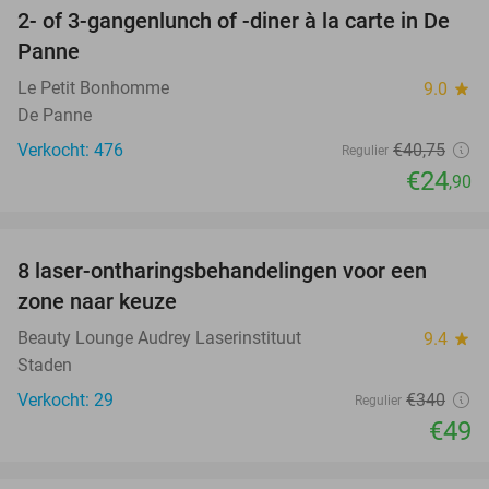
2- of 3-gangenlunch of -diner à la carte in De
39%
Panne
Le Petit Bonhomme
9.0
star
De Panne
Verkocht: 476
€40
,75
Regulier
€24
,90
favorite_border
8 laser-ontharingsbehandelingen voor een
86%
zone naar keuze
Beauty Lounge Audrey Laserinstituut
9.4
star
Staden
Verkocht: 29
€340
Regulier
€49