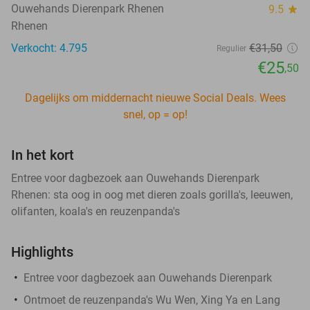
Ouwehands Dierenpark Rhenen
9.5
star
Rhenen
Verkocht: 4.795
€31
,50
Regulier
€25
,50
Dagelijks om middernacht nieuwe Social Deals. Wees
snel, op = op!
In het kort
Entree voor dagbezoek aan Ouwehands Dierenpark
Rhenen: sta oog in oog met dieren zoals gorilla's, leeuwen,
olifanten, koala's en reuzenpanda's
Highlights
Entree voor dagbezoek aan Ouwehands Dierenpark
Ontmoet de reuzenpanda's Wu Wen, Xing Ya en Lang