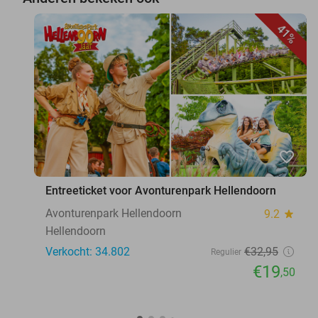
41%
favorite_border
Entreeticket voor Avonturenpark Hellendoorn
Avonturenpark Hellendoorn
9.2
star
Hellendoorn
Verkocht: 34.802
€32
,95
Regulier
€19
,50