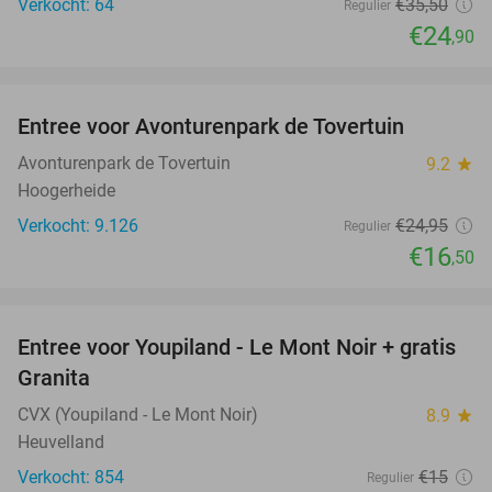
Verkocht: 64
€35
,50
Regulier
€24
,90
favorite_border
Entree voor Avonturenpark de Tovertuin
34%
Avonturenpark de Tovertuin
9.2
star
Hoogerheide
Verkocht: 9.126
€24
,95
Regulier
€16
,50
favorite_border
Entree voor Youpiland - Le Mont Noir + gratis
47%
Granita
CVX (Youpiland - Le Mont Noir)
8.9
star
Heuvelland
Verkocht: 854
€15
Regulier