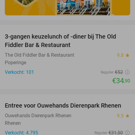
favorite_border
3-gangen keuzelunch of -diner bij The Old
33%
Fiddler Bar & Restaurant
The Old Fiddler Bar & Restaurant
9.8
star
Poperinge
Verkocht: 101
€52
Regulier
€34
,90
favorite_border
Entree voor Ouwehands Dierenpark Rhenen
19%
Ouwehands Dierenpark Rhenen
9.5
star
Rhenen
Verkocht: 4.795
€31
,50
Regulier