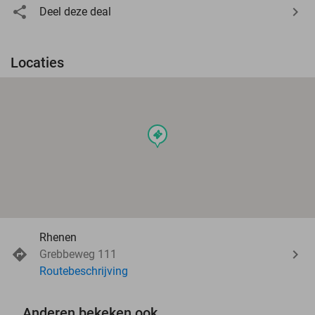
Deel deze deal
Locaties
events
Rhenen
Grebbeweg 111
Routebeschrijving
Anderen bekeken ook