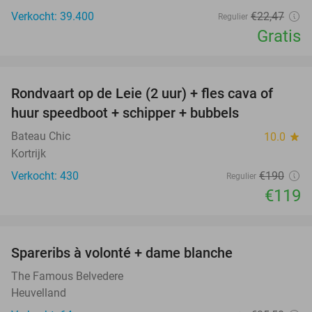
Verkocht: 39.400
€22
,47
Regulier
Gratis
favorite_border
Rondvaart op de Leie (2 uur) + fles cava of
37%
huur speedboot + schipper + bubbels
Bateau Chic
10.0
star
Kortrijk
Verkocht: 430
€190
Regulier
€119
favorite_border
Spareribs à volonté + dame blanche
30%
The Famous Belvedere
Heuvelland