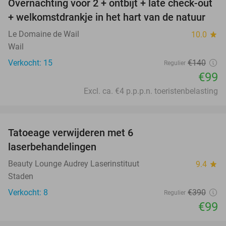
Overnachting voor 2 + ontbijt + late check-out
29%
+ welkomstdrankje in het hart van de natuur
Le Domaine de Wail
10.0
star
Wail
Verkocht: 15
€140
Regulier
€99
Excl. ca. €4 p.p.p.n. toeristenbelasting
favorite_border
Tatoeage verwijderen met 6
75%
laserbehandelingen
Beauty Lounge Audrey Laserinstituut
9.4
star
Staden
Verkocht: 8
€390
Regulier
€99
favorite_border