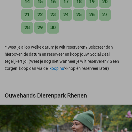
14
15
16
17
18
19
20
21
22
23
24
25
26
27
28
29
30
*
Weet je al op welke datum je wilt reserveren? Selecteer dan
hierboven de datum en reserveer en koop jouw Social Deal
tegelijkertijd. (Weet je nog niet wanneer je wilt reserveren? Geen
zorgen: koop dan via de ‘
koop nu
’-knop én reserveer later)
Ouwehands Dierenpark Rhenen