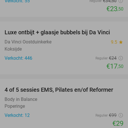
Verkocht: 55
€34
,50
Regulier
€23
,50
favorite_border
Luxe ontbijt + glaasje bubbels bij Da Vinci
27%
Da Vinci Oostduinkerke
9.5
star
Koksijde
Verkocht: 446
€24
Regulier
€17
,50
favorite_border
4 of 5 sessies EMS, Pilates en/of Reformer
71%
Body in Balance
Poperinge
Verkocht: 12
€99
Regulier
€29