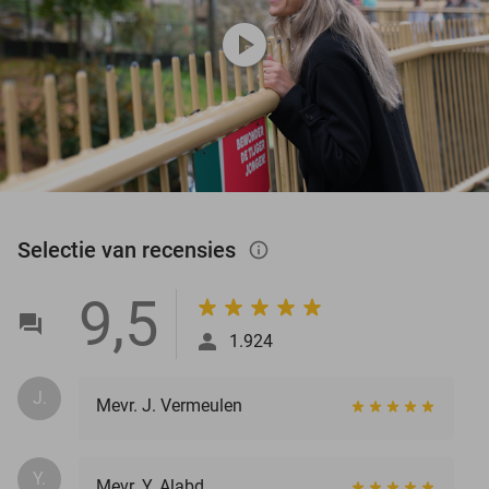
play_circle
Selectie van recensies
info_outlined
9,5
1.924
J.
Mevr. J. Vermeulen
Y.
Mevr. Y. Alabd