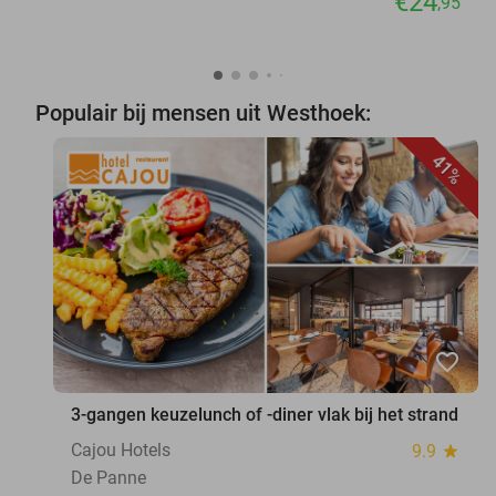
€24
,95
Populair bij mensen uit Westhoek:
41%
favorite_border
3-gangen keuzelunch of -diner vlak bij het strand
Cajou Hotels
9.9
star
De Panne