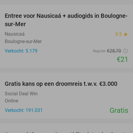
favorite_border
Entree voor Nausicaá + audiogids in Boulogne-
27%
sur-Mer
Nausicaá
9.5
star
Boulogne-sur-Mer
Verkocht: 5.179
€28
,70
Regulier
€21
favorite_border
Gratis kans op een droomreis t.w.v. €3.000
Social Deal Win
Online
Gratis
Verkocht: 191.031
favorite_border