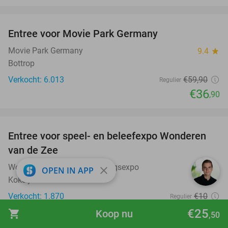
favorite_border
Entree voor Movie Park Germany
38%
Movie Park Germany
9.4
star
Bottrop
Verkocht: 6.013
€59
,90
Regulier
€36
,90
favorite_border
Entree voor speel- en beleefexpo Wonderen
21%
van de Zee
Wonderen van de Zee belevingsexpo
9.1
star
close
OPEN IN APP
Koksijde
Verkocht: 1.870
€10
Regulier
€7
,90
€25
shopping_cart
Koop nu
,50
favorite_border