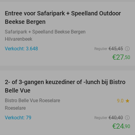
Entree voor Safaripark + Speelland Outdoor
39%
Beekse Bergen
Safaripark + Speelland Beekse Bergen
Hilvarenbeek
Verkocht: 3.648
€45
,45
Regulier
€27
,50
favorite_border
2- of 3-gangen keuzediner of -lunch bij Bistro
38%
Belle Vue
Bistro Belle Vue Roeselare
9.0
star
Roeselare
Verkocht: 79
€40
,40
Regulier
€24
,90