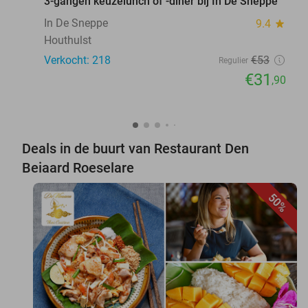
3-gangen keuzelunch of -diner bij In De Sneppe
In De Sneppe
9.4
star
Houthulst
Verkocht: 218
€53
Regulier
€31
,90
Deals in de buurt van Restaurant Den
Beiaard Roeselare
50%