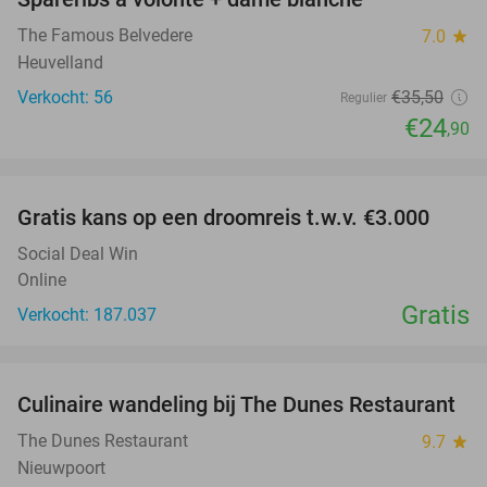
30%
The Famous Belvedere
7.0
star
Heuvelland
Verkocht: 56
€35
,50
Regulier
€24
,90
favorite_border
Gratis kans op een droomreis t.w.v. €3.000
Social Deal Win
Online
Gratis
Verkocht: 187.037
favorite_border
Culinaire wandeling bij The Dunes Restaurant
28%
The Dunes Restaurant
9.7
star
Nieuwpoort