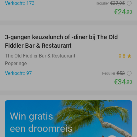
Verkocht: 173
€37
,95
Regulier
€24
,90
favorite_border
3-gangen keuzelunch of -diner bij The Old
33%
Fiddler Bar & Restaurant
The Old Fiddler Bar & Restaurant
9.8
star
Poperinge
Verkocht: 97
€52
Regulier
€34
,90
Win gratis
een droomreis