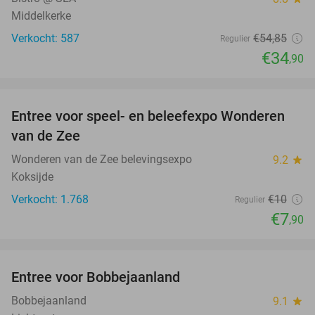
Middelkerke
Verkocht: 587
€54
,85
Regulier
€34
,90
favorite_border
Entree voor speel- en beleefexpo Wonderen
21%
van de Zee
Wonderen van de Zee belevingsexpo
9.2
star
Koksijde
Verkocht: 1.768
€10
Regulier
€7
,90
favorite_border
Entree voor Bobbejaanland
40%
Bobbejaanland
9.1
star