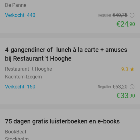
De Panne
Verkocht: 440
€40
,75
Regulier
€24
,90
favorite_border
4-gangendiner of -lunch à la carte + amuses
46%
bij Restaurant 't Hooghe
Restaurant ´t Hooghe
9.3
star
Kachtem-Izegem
Verkocht: 150
€63
,20
Regulier
€33
,90
favorite_border
100%
75 dagen gratis luisterboeken en e-books
BookBeat
Stockholm