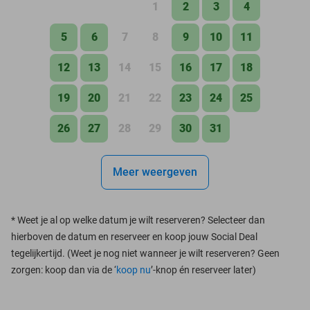
1
2
3
4
5
6
7
8
9
10
11
12
13
14
15
16
17
18
19
20
21
22
23
24
25
26
27
28
29
30
31
Meer weergeven
*
Weet je al op welke datum je wilt reserveren? Selecteer dan
hierboven de datum en reserveer en koop jouw Social Deal
tegelijkertijd. (Weet je nog niet wanneer je wilt reserveren? Geen
zorgen: koop dan via de ‘
koop nu
’-knop én reserveer later)