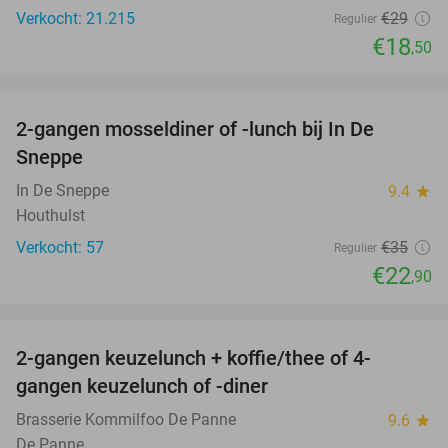
Verkocht: 21.215
€29
Regulier
€18
,50
favorite_border
2-gangen mosseldiner of -lunch bij In De
35%
Sneppe
In De Sneppe
9.4
star
Houthulst
Verkocht: 57
€35
Regulier
€22
,90
favorite_border
2-gangen keuzelunch + koffie/thee of 4-
34%
gangen keuzelunch of -diner
Brasserie Kommilfoo De Panne
9.6
star
De Panne