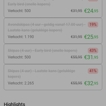
Early bird (snelle kopers)
€24
Verkocht: 500
€31
,95
,95
Avondskipas (4 uur - geldig vanaf 17.00 uur) -
19%
Laatste kans (gelukkige kopers)
€25
Verkocht: 1.190
€31
,95
,95
Skipas (4 uur) - Early bird (snelle kopers)
43%
€31
Verkocht: 500
€55
,95
,95
Skipas (4 uur) - Laatste kans (gelukkige
41%
kopers)
€32
Verkocht: 2.265
€55
,95
,95
Highlights