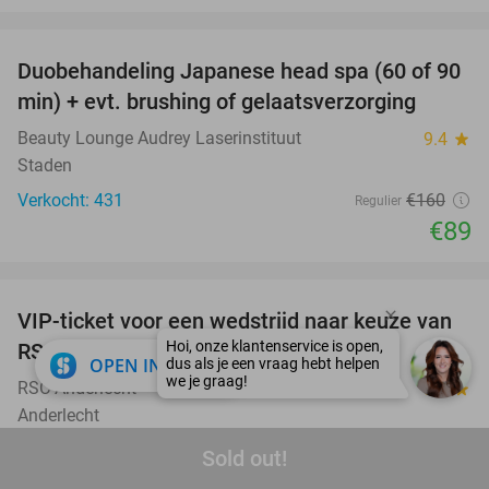
favorite_border
Duobehandeling Japanese head spa (60 of 90
44%
min) + evt. brushing of gelaatsverzorging
Beauty Lounge Audrey Laserinstituut
9.4
star
Staden
Verkocht: 431
€160
Regulier
€89
favorite_border
VIP-ticket voor een wedstrijd naar keuze van
70%
SOLD
RSC Anderlecht
OUT
close
OPEN IN APP
RSC Anderlecht
8.9
star
Anderlecht
Verkocht: 400
€165
Regulier
Sold out!
€49
,90