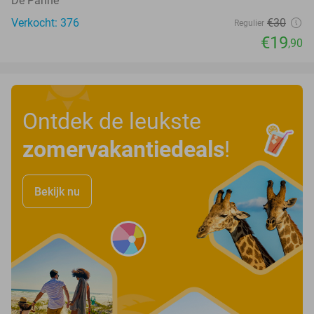
De Panne
Verkocht: 376
€30
Regulier
€19
,90
Ontdek de leukste
zomervakantiedeals
!
Bekijk nu