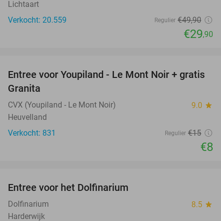
Lichtaart
Verkocht: 20.559
€49
,90
Regulier
€29
,90
favorite_border
Entree voor Youpiland - Le Mont Noir + gratis
47%
Granita
CVX (Youpiland - Le Mont Noir)
9.0
star
Heuvelland
Verkocht: 831
€15
Regulier
€8
favorite_border
Entree voor het Dolfinarium
36%
Dolfinarium
8.5
star
Harderwijk