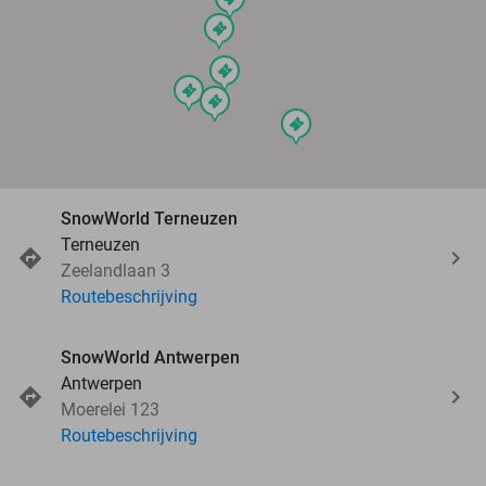
events
events
events
events
events
SnowWorld Terneuzen
Terneuzen
Zeelandlaan 3
Routebeschrijving
SnowWorld Antwerpen
Antwerpen
Moerelei 123
Routebeschrijving