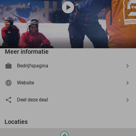
play_circle
Meer informatie
Bedrijfspagina
Website
Deel deze deal
Locaties
events