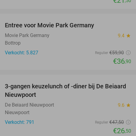
€21
,50
favorite_border
Entree voor Movie Park Germany
38%
Movie Park Germany
9.4
star
Bottrop
Verkocht: 5.827
€59
,90
Regulier
€36
,90
favorite_border
3-gangen keuzelunch of -diner bij De Beiaard
44%
Nieuwpoort
De Beiaard Nieuwpoort
9.6
star
Nieuwpoort
Verkocht: 791
€47
,50
Regulier
€26
,50