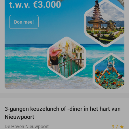
t.w.v. €3.000
Doe mee!
favorite_border
3-gangen keuzelunch of -diner in het hart van
35%
Nieuwpoort
De Haven Nieuwpoort
9.7
star