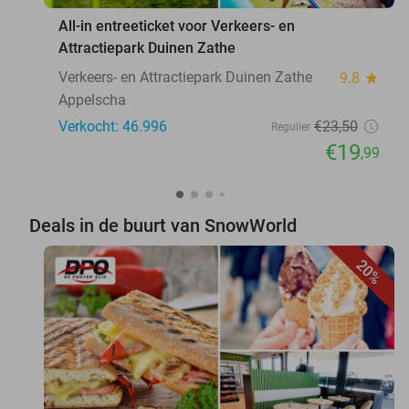
All-in entreeticket voor Verkeers- en
Attractiepark Duinen Zathe
Verkeers- en Attractiepark Duinen Zathe
9.8
star
Appelscha
Verkocht: 46.996
€23
,50
Regulier
€19
,99
Deals in de buurt van SnowWorld
20%