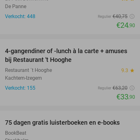
De Panne
Verkocht: 448
€40
,75
Regulier
€24
,90
favorite_border
4-gangendiner of -lunch à la carte + amuses
46%
bij Restaurant 't Hooghe
Restaurant ´t Hooghe
9.3
star
Kachtem-Izegem
Verkocht: 155
€63
,20
Regulier
€33
,90
favorite_border
100%
75 dagen gratis luisterboeken en e-books
BookBeat