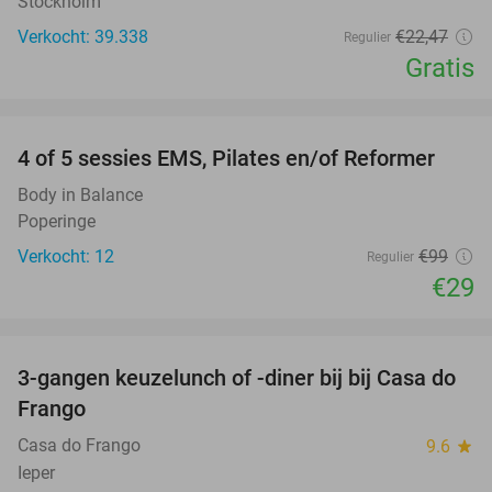
Stockholm
Verkocht: 39.338
€22
,47
Regulier
Gratis
favorite_border
4 of 5 sessies EMS, Pilates en/of Reformer
71%
Body in Balance
Poperinge
Verkocht: 12
€99
Regulier
€29
favorite_border
3-gangen keuzelunch of -diner bij bij Casa do
34%
Frango
Casa do Frango
9.6
star
Ieper