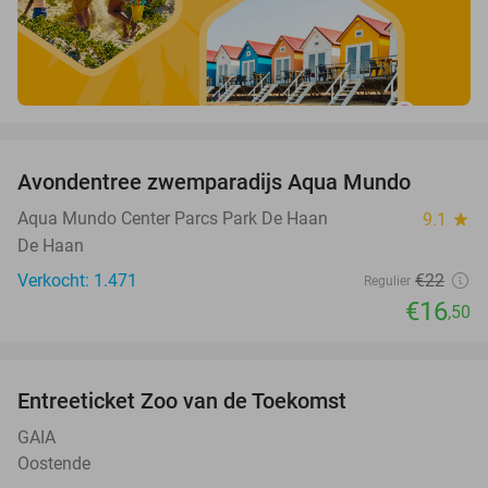
favorite_border
Avondentree zwemparadijs Aqua Mundo
25%
Aqua Mundo Center Parcs Park De Haan
9.1
star
De Haan
Verkocht: 1.471
€22
Regulier
€16
,50
favorite_border
Entreeticket Zoo van de Toekomst
24%
GAIA
Oostende