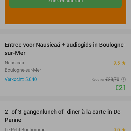
Zoek Restaurant
favorite_border
Entree voor Nausicaá + audiogids in Boulogne-
27%
sur-Mer
Nausicaá
9.5
star
Boulogne-sur-Mer
Verkocht: 5.040
€28
,70
Regulier
€21
favorite_border
2- of 3-gangenlunch of -diner à la carte in De
39%
Panne
Le Petit Bonhomme
9.0
star