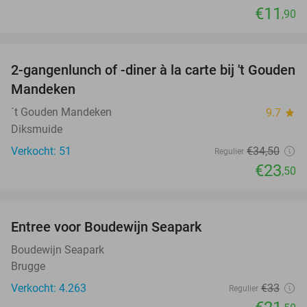
€11
,90
favorite_border
2-gangenlunch of -diner à la carte bij 't Gouden
32%
Mandeken
´t Gouden Mandeken
9.7
star
Diksmuide
Verkocht: 51
€34
,50
Regulier
€23
,50
favorite_border
Entree voor Boudewijn Seapark
35%
Boudewijn Seapark
Brugge
Verkocht: 4.263
€33
Regulier