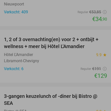
Nieuwpoort
Verkocht: 409
€53
,85
Regulier
€34
,90
favorite_border
1, 2 of 3 overnachting(en) voor 2 + ontbijt +
32%
NEW
wellness + meer bij Hôtel L'Amandier
TODAY
Hôtel L'Amandier
9.9
star
Libramont-Chevigny
Verkocht: 6
€191
Regulier
€129
favorite_border
3-gangen keuzelunch of -diner bij Bistro @
36%
SEA