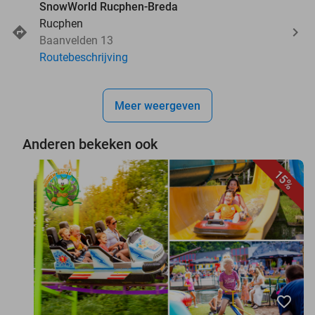
SnowWorld Rucphen-Breda
Rucphen
Baanvelden 13
Routebeschrijving
Meer weergeven
Anderen bekeken ook
15%
favorite_border