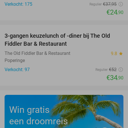
Verkocht: 175
€37
,95
Regulier
€24
,90
favorite_border
3-gangen keuzelunch of -diner bij The Old
33%
Fiddler Bar & Restaurant
The Old Fiddler Bar & Restaurant
9.8
star
Poperinge
Verkocht: 97
€52
Regulier
€34
,90
Win gratis
een droomreis