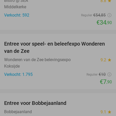
Bistro @ SEA
8.8
star
Middelkerke
Verkocht: 592
€54
,85
Regulier
€34
,90
favorite_border
Entree voor speel- en beleefexpo Wonderen
21%
van de Zee
Wonderen van de Zee belevingsexpo
9.2
star
Koksijde
Verkocht: 1.795
€10
Regulier
€7
,90
favorite_border
Entree voor Bobbejaanland
40%
Bobbejaanland
9.1
star