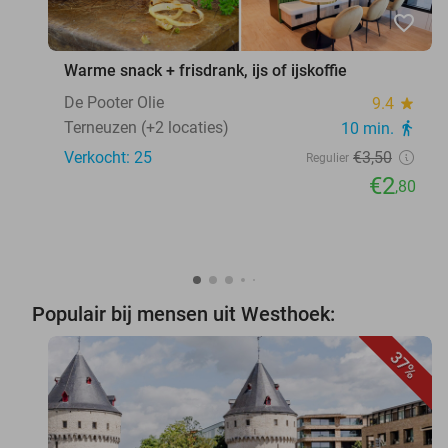
favorite_border
Warme snack + frisdrank, ijs of ijskoffie
De Pooter Olie
9.4
star
Terneuzen (+2 locaties)
10 min.
directions_walk
Verkocht: 25
€3
,50
Regulier
€2
,80
Populair bij mensen uit Westhoek:
37%