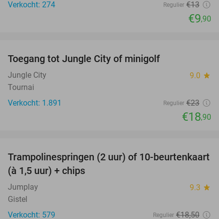
Verkocht: 274
€13
Regulier
€9
,90
favorite_border
Toegang tot Jungle City of minigolf
18%
Jungle City
9.0
star
Tournai
Verkocht: 1.891
€23
Regulier
€18
,90
favorite_border
Trampolinespringen (2 uur) of 10-beurtenkaart
36%
(à 1,5 uur) + chips
Jumplay
9.3
star
Gistel
Verkocht: 579
€18
,50
Regulier