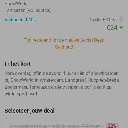
SnowWorld
Terneuzen (+5 locaties)
Verkocht: 4.464
€31
,95
Regulier
€24
,95
Tijd resterend tot de nieuwe Social Deal:
Sold out!
In het kort
Kom overdag of in de avond 4 uur skiën of snowboarden
bij SnowWorld in Amsterdam, Landgraaf, Rucphen-Breda,
Zoetermeer, Terneuzen en Antwerpen: alsof je écht op
wintersport bent
Selecteer jouw deal
Avondskipas (4 uur - geldig vanaf 17.00 uur) -
22%