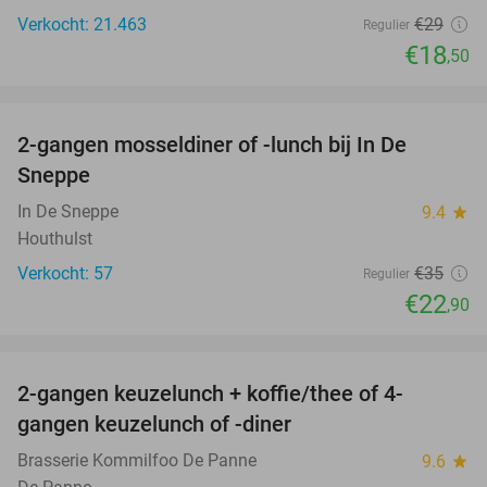
Verkocht: 21.463
€29
Regulier
€18
,50
favorite_border
2-gangen mosseldiner of -lunch bij In De
35%
Sneppe
In De Sneppe
9.4
star
Houthulst
Verkocht: 57
€35
Regulier
€22
,90
favorite_border
2-gangen keuzelunch + koffie/thee of 4-
34%
gangen keuzelunch of -diner
Brasserie Kommilfoo De Panne
9.6
star