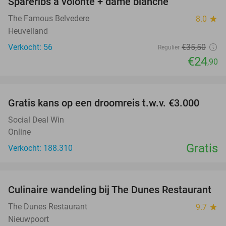
Spareribs à volonté + dame blanche
30%
The Famous Belvedere
8.0
star
Heuvelland
Verkocht: 56
€35
,50
Regulier
€24
,90
favorite_border
Gratis kans op een droomreis t.w.v. €3.000
Social Deal Win
Online
Gratis
Verkocht: 188.310
favorite_border
Culinaire wandeling bij The Dunes Restaurant
28%
The Dunes Restaurant
9.7
star
Nieuwpoort