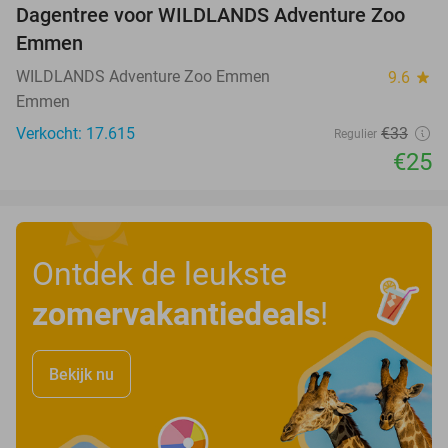
Dagentree voor WILDLANDS Adventure Zoo
24%
Emmen
WILDLANDS Adventure Zoo Emmen
9.6
star
Emmen
Verkocht: 17.615
€33
Regulier
€25
Ontdek de leukste
zomervakantiedeals
!
Bekijk nu