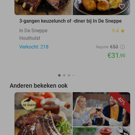
favorite_border
3-gangen keuzelunch of -diner bij In De Sneppe
In De Sneppe
9.4
star
Houthulst
Verkocht: 218
€53
Regulier
€31
,90
Anderen bekeken ook
40%