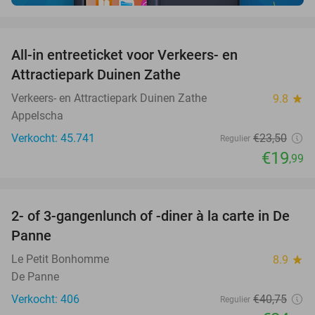
favorite_border
All-in entreeticket voor Verkeers- en
15%
Attractiepark Duinen Zathe
Verkeers- en Attractiepark Duinen Zathe
9.8
star
Appelscha
Verkocht: 45.741
€23
,50
Regulier
€19
,99
favorite_border
2- of 3-gangenlunch of -diner à la carte in De
39%
Panne
Le Petit Bonhomme
8.9
star
De Panne
Verkocht: 406
€40
,75
Regulier