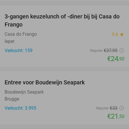
favorite_border
3-gangen keuzelunch of -diner bij bij Casa do
34%
Frango
Casa do Frango
9.6
star
Ieper
Verkocht: 159
€37
,95
Regulier
€24
,90
favorite_border
Entree voor Boudewijn Seapark
35%
Boudewijn Seapark
Brugge
Verkocht: 3.995
€33
Regulier
€21
,50