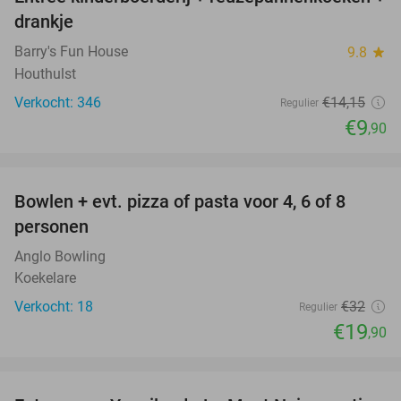
30%
drankje
Barry's Fun House
9.8
star
Houthulst
Verkocht: 346
€14
,15
Regulier
€9
,90
favorite_border
Bowlen + evt. pizza of pasta voor 4, 6 of 8
38%
personen
Anglo Bowling
Koekelare
Verkocht: 18
€32
Regulier
€19
,90
favorite_border