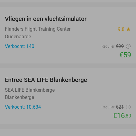
favorite_border
Vliegen in een vluchtsimulator
40%
Flanders Flight Training Center
9.8
star
Oudenaarde
Verkocht: 140
€99
Regulier
€59
favorite_border
Entree SEA LIFE Blankenberge
20%
SEA LIFE Blankenberge
Blankenberge
Verkocht: 10.634
€21
Regulier
€16
,80
favorite_border