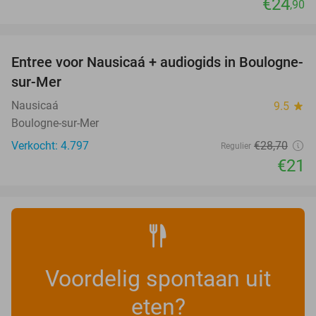
€24
,90
favorite_border
Entree voor Nausicaá + audiogids in Boulogne-
27%
sur-Mer
Nausicaá
9.5
star
Boulogne-sur-Mer
Verkocht: 4.797
€28
,70
Regulier
€21
Voordelig spontaan uit
eten?