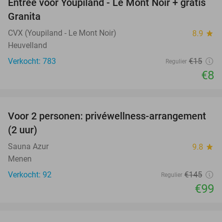
Entree voor Youpiland - Le Mont Noir + gratis
47%
Granita
CVX (Youpiland - Le Mont Noir)
8.9
star
Heuvelland
Verkocht: 783
€15
Regulier
€8
favorite_border
Voor 2 personen: privéwellness-arrangement
32%
(2 uur)
Sauna Azur
9.8
star
Menen
Verkocht: 92
€145
Regulier
€99
favorite_border