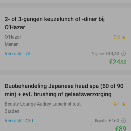
favorite_border
2- of 3-gangen keuzelunch of -diner bij
43%
O'Hazar
O'Hazar
7.8
star
Menen
Verkocht: 72
€43
,40
Regulier
€24
,90
favorite_border
Duobehandeling Japanese head spa (60 of 90
44%
min) + evt. brushing of gelaatsverzorging
Beauty Lounge Audrey Laserinstituut
9.4
star
Staden
Verkocht: 430
€160
Regulier
€89