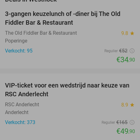
3-gangen keuzelunch of -diner bij The Old
33%
Fiddler Bar & Restaurant
The Old Fiddler Bar & Restaurant
9.8
star
Poperinge
Verkocht: 95
€52
Regulier
€34
,90
favorite_border
VIP-ticket voor een wedstrijd naar keuze van
70%
RSC Anderlecht
RSC Anderlecht
8.9
star
Anderlecht
Verkocht: 373
€165
Regulier
€49
,90