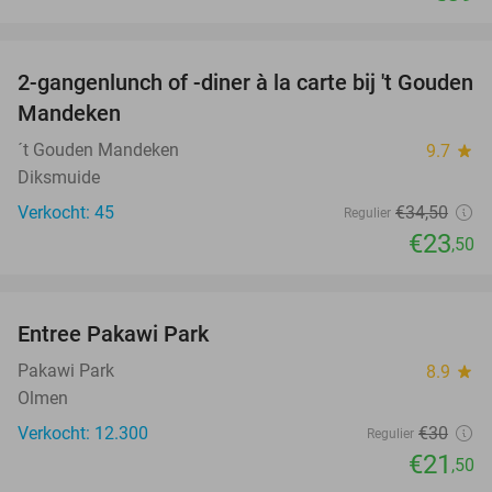
favorite_border
2-gangenlunch of -diner à la carte bij 't Gouden
32%
Mandeken
´t Gouden Mandeken
9.7
star
Diksmuide
Verkocht: 45
€34
,50
Regulier
€23
,50
favorite_border
Entree Pakawi Park
28%
Pakawi Park
8.9
star
Olmen
Verkocht: 12.300
€30
Regulier
€21
,50