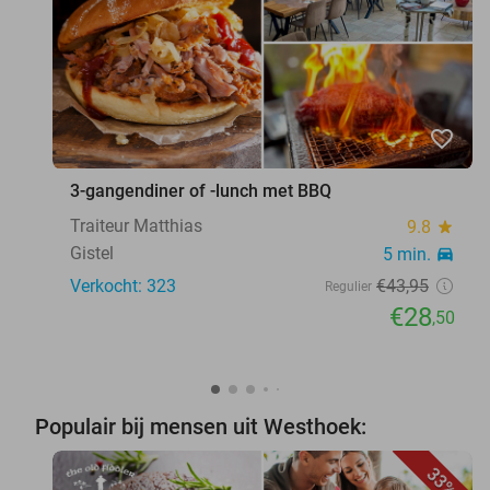
favorite_border
3-gangendiner of -lunch met BBQ
Traiteur Matthias
9.8
star
Gistel
5 min.
directions_car
Verkocht: 323
€43
,95
Regulier
€28
,50
Populair bij mensen uit Westhoek:
33%