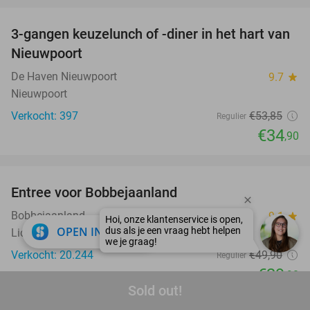
3-gangen keuzelunch of -diner in het hart van
35%
Nieuwpoort
De Haven Nieuwpoort
9.7
star
Nieuwpoort
Verkocht: 397
€53
,85
Regulier
€34
,90
favorite_border
Entree voor Bobbejaanland
40%
Bobbejaanland
9.1
star
close
OPEN IN APP
Lichtaart
Verkocht: 20.244
€49
,90
Regulier
€29
,90
Sold out!
favorite_border