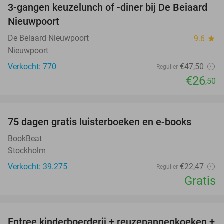
3-gangen keuzelunch of -diner bij De Beiaard
44%
Nieuwpoort
De Beiaard Nieuwpoort
9.6
star
Nieuwpoort
Verkocht: 770
€47
,50
Regulier
€26
,50
favorite_border
100%
75 dagen gratis luisterboeken en e-books
BookBeat
Stockholm
Verkocht: 39.275
€22
,47
Regulier
Gratis
favorite_border
Entree kinderboerderij + reuzepannenkoeken +