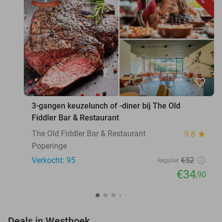
favorite_border
3-gangen keuzelunch of -diner bij The Old
Fiddler Bar & Restaurant
The Old Fiddler Bar & Restaurant
9.8
star
Poperinge
Verkocht: 95
€52
Regulier
€34
,90
favorite_border
Deals in Westhoek