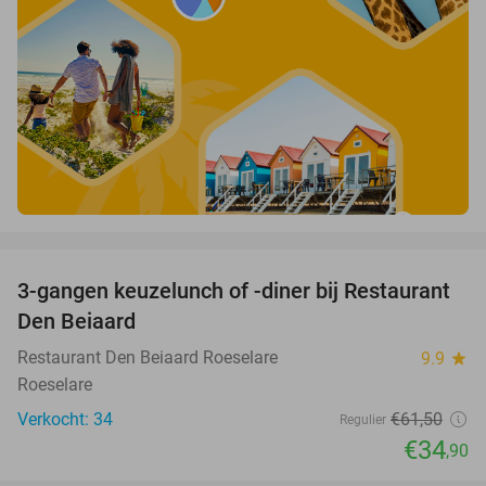
favorite_border
3-gangen keuzelunch of -diner bij Restaurant
43%
Den Beiaard
Restaurant Den Beiaard Roeselare
9.9
star
Roeselare
Verkocht: 34
€61
,50
Regulier
€34
,90
favorite_border