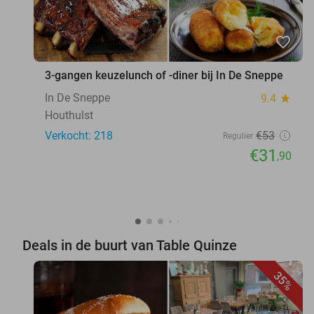
favorite_border
3-gangen keuzelunch of -diner bij In De Sneppe
In De Sneppe
9.4
star
Houthulst
Verkocht: 218
€53
Regulier
€31
,90
Deals in de buurt van Table Quinze
35%