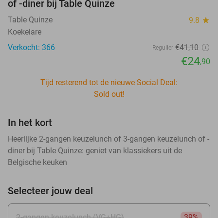
of -diner bij Table Quinze
Table Quinze
9.8
star
Koekelare
Verkocht: 366
€41
,10
Regulier
€24
,90
Tijd resterend tot de nieuwe Social Deal:
Sold out!
In het kort
Heerlijke 2-gangen keuzelunch of 3-gangen keuzelunch of -
diner bij Table Quinze: geniet van klassiekers uit de
Belgische keuken
Selecteer jouw deal
2-gangen keuzelunch (VG+HG)
39%