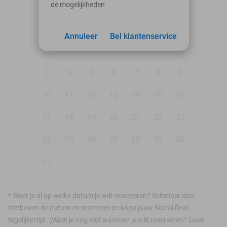
de mogelijkheden
augustus 2026
Ma
Di
Wo
Do
Vr
Za
Zo
Annuleer
Bel klantenservice
1
2
3
4
5
6
7
8
9
10
11
12
13
14
15
16
17
18
19
20
21
22
23
24
25
26
27
28
29
30
31
*
Weet je al op welke datum je wilt reserveren? Selecteer dan
hierboven de datum en reserveer en koop jouw Social Deal
tegelijkertijd. (Weet je nog niet wanneer je wilt reserveren? Geen