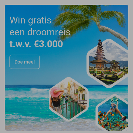
Win gratis
een droomreis
t.w.v. €3.000
Doe mee!