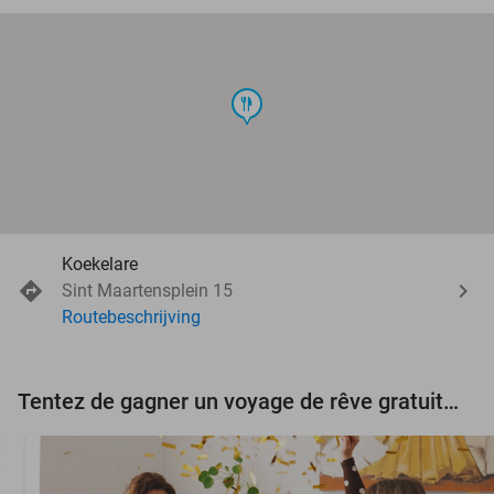
food
Koekelare
Sint Maartensplein 15
Routebeschrijving
Tentez de gagner un voyage de rêve gratuit d'une valeur de 3.000 € !