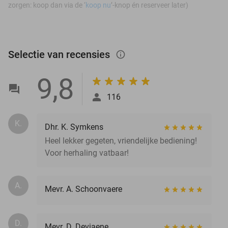
zorgen: koop dan via de ‘
koop nu
’-knop én reserveer later)
Selectie van recensies
info_outlined
9,8
116
K.
Dhr. K. Symkens
Heel lekker gegeten, vriendelijke bediening!
Voor herhaling vatbaar!
A.
Mevr. A. Schoonvaere
D.
Mevr. D. Deviaene