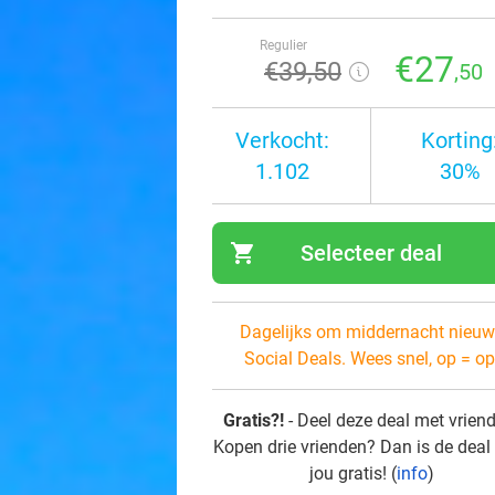
Regulier
€27
€39
,50
,50
Verkocht:
Korting
1.102
30%
shopping_cart
Selecteer deal
navi
Dagelijks om middernacht nieuw
Social Deals. Wees snel, op = op
Gratis?!
- Deel deze deal met vrien
Kopen drie vrienden? Dan is de deal
jou gratis! (
info
)