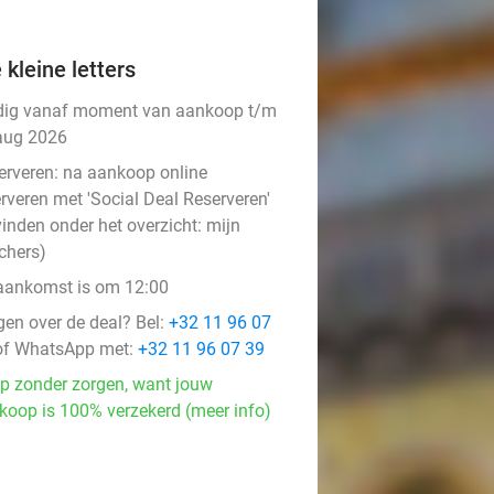
 kleine letters
dig vanaf moment van aankoop t/m
aug 2026
erveren:
na aankoop online
rveren met 'Social Deal Reserveren'
vinden onder het overzicht:
mijn
chers
)
aankomst is om 12:00
gen over de deal? Bel:
+32 11 96 07
f WhatsApp met:
+32 11 96 07 39
p zonder zorgen, want jouw
koop is 100% verzekerd (meer info)