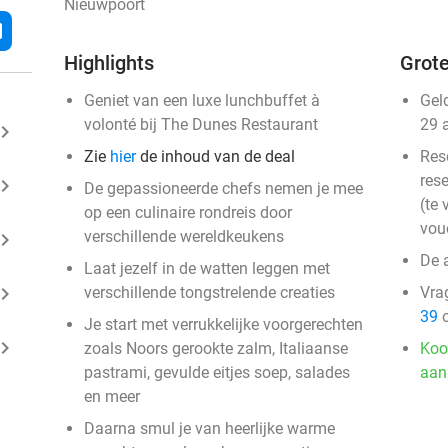
Nieuwpoort
l
Highlights
Grote
Geniet van een luxe lunchbuffet à
Gel
volonté bij The Dunes Restaurant
29 
ard_arrow_right
Zie
hier
de inhoud van de deal
Res
rese
ard_arrow_right
De gepassioneerde chefs nemen je mee
(te 
op een culinaire rondreis door
vou
verschillende wereldkeukens
ard_arrow_right
De 
Laat jezelf in de watten leggen met
ard_arrow_right
verschillende tongstrelende creaties
Vra
39
o
Je start met verrukkelijke voorgerechten
ard_arrow_right
zoals Noors gerookte zalm, Italiaanse
Koo
pastrami, gevulde eitjes soep, salades
aan
en meer
Daarna smul je van heerlijke warme