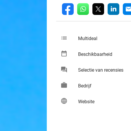
whatsapp
linkedin
fb
mai
list
keybo
Multideal
date_range
keybo
Beschikbaarheid
chat
keybo
Selectie van recensies
work
keybo
Bedrijf
language
keybo
Website