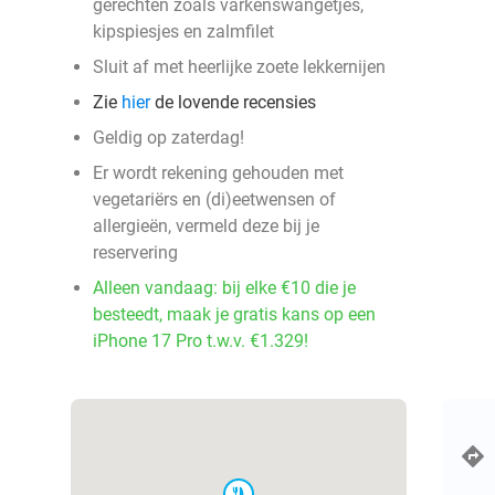
gerechten zoals varkenswangetjes,
kipspiesjes en zalmfilet
Sluit af met heerlijke zoete lekkernijen
Zie
hier
de lovende recensies
Geldig op zaterdag!
Er wordt rekening gehouden met
vegetariërs en (di)eetwensen of
allergieën, vermeld deze bij je
reservering
Alleen vandaag: bij elke €10 die je
besteedt, maak je gratis kans op een
iPhone 17 Pro t.w.v. €1.329!
food