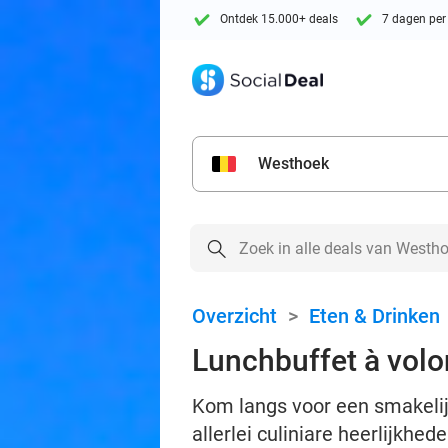
Ontdek 15.000+ deals
7 dagen per
Westhoek
Overzicht
>
Eten & Drinken
Lunchbuffet à volo
Kom langs voor een smakelijk
allerlei culiniare heerlijkhe