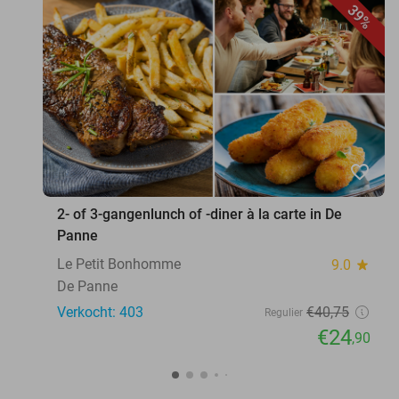
39%
favorite_border
2- of 3-gangenlunch of -diner à la carte in De
Panne
Le Petit Bonhomme
9.0
star
De Panne
Verkocht: 403
€40
,75
Regulier
€24
,90