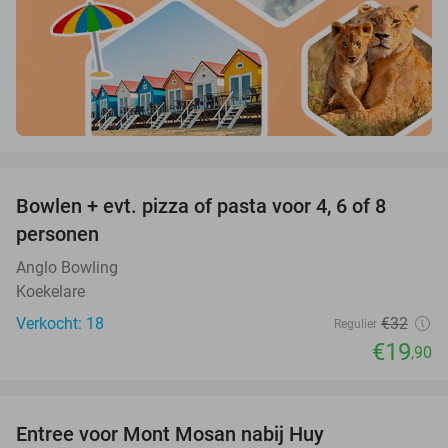
favorite_border
Bowlen + evt. pizza of pasta voor 4, 6 of 8
38%
personen
Anglo Bowling
Koekelare
Verkocht: 18
€32
Regulier
€19
,90
favorite_border
Entree voor Mont Mosan nabij Huy
26%