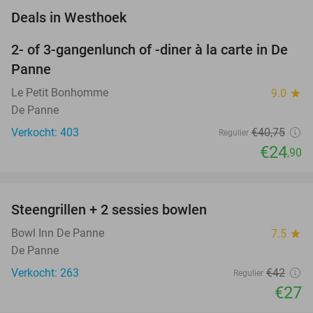
favorite_border
Deals in Westhoek
2- of 3-gangenlunch of -diner à la carte in De
39%
Panne
Le Petit Bonhomme
9.0
star
De Panne
Verkocht: 403
€40
,75
Regulier
€24
,90
favorite_border
Steengrillen + 2 sessies bowlen
36%
Bowl Inn De Panne
7.5
star
De Panne
Verkocht: 263
€42
Regulier
€27