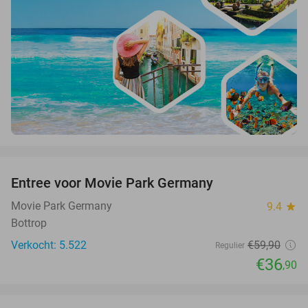
favorite_border
Entree voor Movie Park Germany
38%
Movie Park Germany
9.4
star
Bottrop
Verkocht: 5.522
€59
,90
Regulier
€36
,90
favorite_border