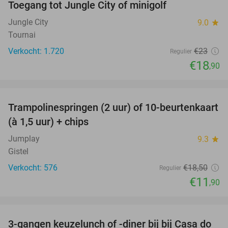
Toegang tot Jungle City of minigolf
18%
Jungle City
9.0
star
Tournai
Verkocht: 1.720
€23
Regulier
€18
,90
favorite_border
Trampolinespringen (2 uur) of 10-beurtenkaart
36%
(à 1,5 uur) + chips
Jumplay
9.3
star
Gistel
Verkocht: 576
€18
,50
Regulier
€11
,90
favorite_border
3-gangen keuzelunch of -diner bij bij Casa do
34%