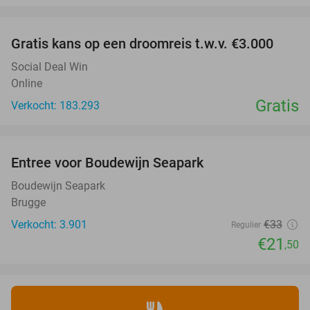
favorite_border
Gratis kans op een droomreis t.w.v. €3.000
Social Deal Win
Online
Gratis
Verkocht: 183.293
favorite_border
Entree voor Boudewijn Seapark
35%
Boudewijn Seapark
Brugge
Verkocht: 3.901
€33
Regulier
€21
,50