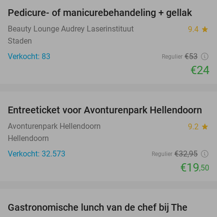
Pedicure- of manicurebehandeling + gellak
55%
Beauty Lounge Audrey Laserinstituut
9.4
star
Staden
Verkocht: 83
€53
Regulier
€24
favorite_border
Entreeticket voor Avonturenpark Hellendoorn
41%
Avonturenpark Hellendoorn
9.2
star
Hellendoorn
Verkocht: 32.573
€32
,95
Regulier
€19
,50
favorite_border
Gastronomische lunch van de chef bij The
24%