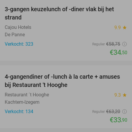
3-gangen keuzelunch of -diner vlak bij het
41%
strand
Cajou Hotels
9.9
star
De Panne
Verkocht: 323
€58
,75
Regulier
€34
,50
favorite_border
4-gangendiner of -lunch à la carte + amuses
46%
bij Restaurant 't Hooghe
Restaurant ´t Hooghe
9.3
star
Kachtem-Izegem
Verkocht: 134
€63
,20
Regulier
€33
,90
favorite_border