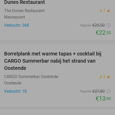
Dunes Restaurant
The Dunes Restaurant
9.7
star
Nieuwpoort
Verkocht: 368
€29
,50
Regulier
€22
,50
favorite_border
Borrelplank met warme tapas + cocktail bij
50%
CARGO Summerbar nabij het strand van
Oostende
CARGO Summerbar Oostende
8.3
star
Oostende
Verkocht: 18
€27
,80
Regulier
€13
,90
favorite_border