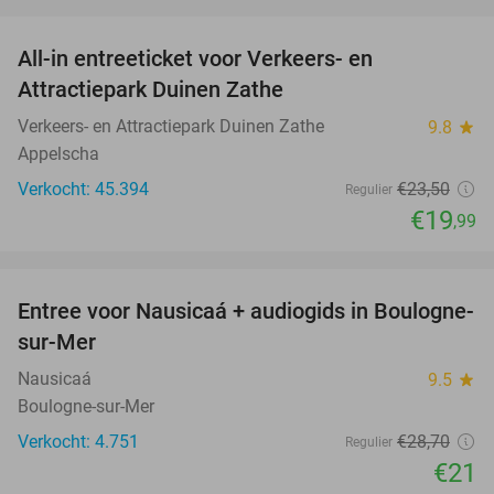
favorite_border
All-in entreeticket voor Verkeers- en
15%
Attractiepark Duinen Zathe
Verkeers- en Attractiepark Duinen Zathe
9.8
star
Appelscha
Verkocht: 45.394
€23
,50
Regulier
€19
,99
favorite_border
Entree voor Nausicaá + audiogids in Boulogne-
27%
sur-Mer
Nausicaá
9.5
star
Boulogne-sur-Mer
Verkocht: 4.751
€28
,70
Regulier
€21