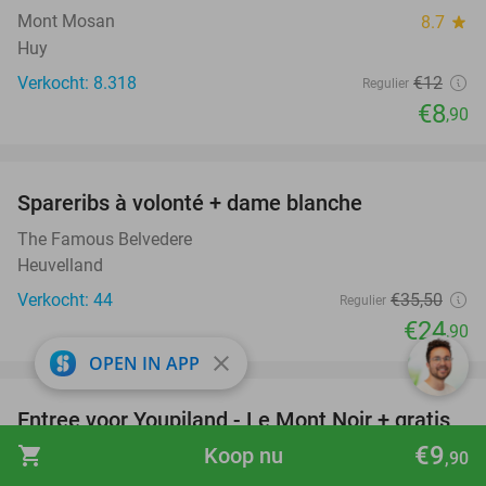
Mont Mosan
8.7
star
Huy
Verkocht: 8.318
€12
Regulier
€8
,90
favorite_border
Spareribs à volonté + dame blanche
30%
The Famous Belvedere
Heuvelland
Verkocht: 44
€35
,50
Regulier
€24
,90
close
OPEN IN APP
favorite_border
Entree voor Youpiland - Le Mont Noir + gratis
47%
Granita
€9
shopping_cart
Koop nu
,90