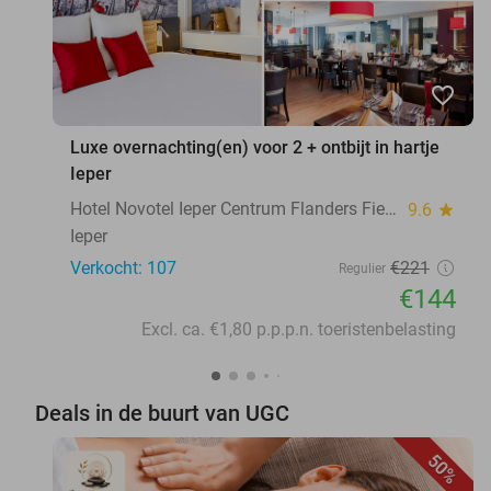
favorite_border
Luxe overnachting(en) voor 2 + ontbijt in hartje
Ieper
Hotel Novotel Ieper Centrum Flanders Fields
9.6
star
Ieper
Verkocht: 107
€221
Regulier
€144
Excl. ca. €1,80 p.p.p.n. toeristenbelasting
Deals in de buurt van UGC
50%