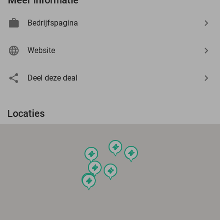
Bedrijfspagina
Website
Deel deze deal
Locaties
events
events
events
events
events
events
events