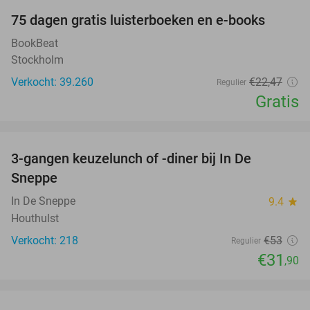
100%
75 dagen gratis luisterboeken en e-books
BookBeat
Stockholm
Verkocht: 39.260
€22
,47
Regulier
Gratis
favorite_border
3-gangen keuzelunch of -diner bij In De
40%
Sneppe
In De Sneppe
9.4
star
Houthulst
Verkocht: 218
€53
Regulier
€31
,90
favorite_border