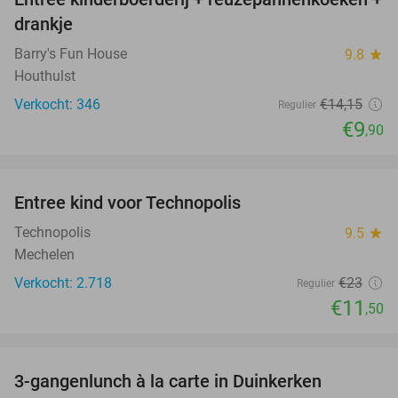
30%
drankje
Barry's Fun House
9.8
star
Houthulst
Verkocht: 346
€14
,15
Regulier
€9
,90
favorite_border
Entree kind voor Technopolis
50%
Technopolis
9.5
star
Mechelen
Verkocht: 2.718
€23
Regulier
€11
,50
favorite_border
3-gangenlunch à la carte in Duinkerken
32%