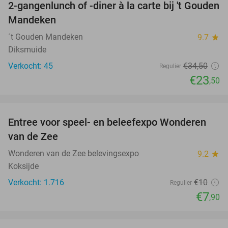
2-gangenlunch of -diner à la carte bij 't Gouden
32%
Mandeken
´t Gouden Mandeken
9.7
star
Diksmuide
Verkocht: 45
€34
,50
Regulier
€23
,50
favorite_border
Entree voor speel- en beleefexpo Wonderen
21%
van de Zee
Wonderen van de Zee belevingsexpo
9.2
star
Koksijde
Verkocht: 1.716
€10
Regulier
€7
,90
favorite_border