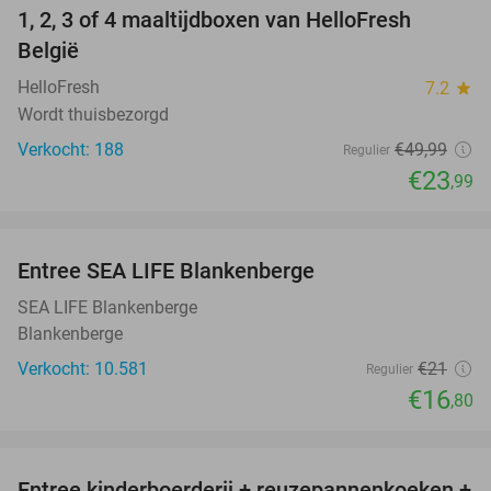
1, 2, 3 of 4 maaltijdboxen van HelloFresh
52%
België
HelloFresh
7.2
star
Wordt thuisbezorgd
Verkocht: 188
€49
,99
Regulier
€23
,99
favorite_border
Entree SEA LIFE Blankenberge
20%
SEA LIFE Blankenberge
Blankenberge
Verkocht: 10.581
€21
Regulier
€16
,80
favorite_border
Entree kinderboerderij + reuzepannenkoeken +