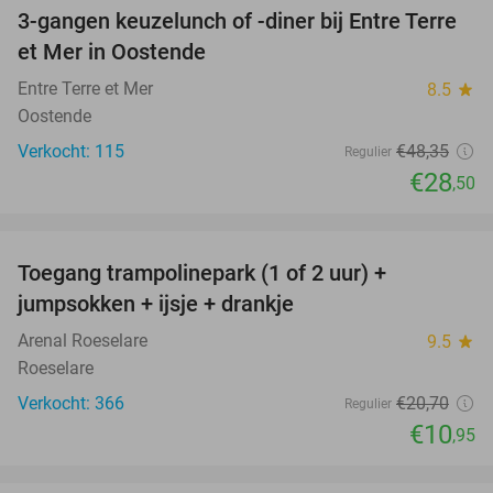
3-gangen keuzelunch of -diner bij Entre Terre
41%
et Mer in Oostende
Entre Terre et Mer
8.5
star
Oostende
Verkocht: 115
€48
,35
Regulier
€28
,50
favorite_border
Toegang trampolinepark (1 of 2 uur) +
47%
jumpsokken + ijsje + drankje
Arenal Roeselare
9.5
star
Roeselare
Verkocht: 366
€20
,70
Regulier
€10
,95
favorite_border