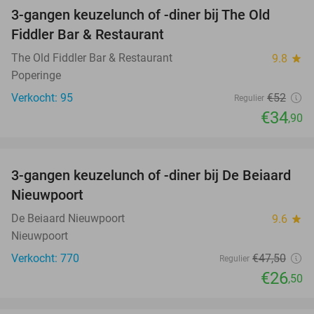
3-gangen keuzelunch of -diner bij The Old
33%
Fiddler Bar & Restaurant
The Old Fiddler Bar & Restaurant
9.8
star
Poperinge
Verkocht: 95
€52
Regulier
€34
,90
favorite_border
3-gangen keuzelunch of -diner bij De Beiaard
44%
Nieuwpoort
De Beiaard Nieuwpoort
9.6
star
Nieuwpoort
Verkocht: 770
€47
,50
Regulier
€26
,50
favorite_border