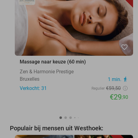
favorite_border
Massage naar keuze (60 min)
Zen & Harmonie Prestige
Bruxelles
1 min.
directions_walk
Verkocht: 31
€59
,50
Regulier
€29
,90
Populair bij mensen uit Westhoek: