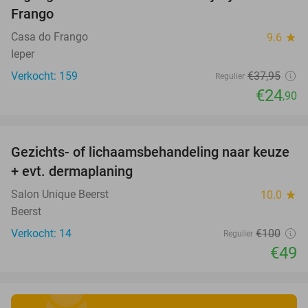
Frango
Casa do Frango
9.6
star
Ieper
Verkocht: 159
€37
,95
Regulier
€24
,90
favorite_border
Gezichts- of lichaamsbehandeling naar keuze
51%
+ evt. dermaplaning
Salon Unique Beerst
10.0
star
Beerst
Verkocht: 14
€100
Regulier
€49