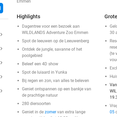
Emmen
l
Highlights
Grote
Dagentree voor een bezoek aan
Gel
WILDLANDS Adventure Zoo Emmen
30 
ard_arrow_right
Spot de leeuwen op de Leeuwenberg
Res
rese
ard_arrow_right
Ontdek de jungle, savanne of het
(te 
poolgebied
vou
ard_arrow_right
Beleef een 4D show
Exc
Spot de luiaard in Yunka
ard_arrow_right
Huis
Bij regen en zon, van alles te beleven
Van
Geniet ontspannen op een bankje van
ard_arrow_right
WIL
de prachtige natuur
19.
280 diersoorten
Vra
Geniet in de
zomer
van extra lange
05
o