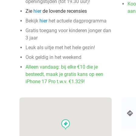
openingstijden (tot 19.30 uur)!
Koo
Zie
hier
de lovende recensies
aan
Bekijk
hier
het actuele dagprogramma
Gratis toegang voor kinderen jonger dan
3 jaar
Leuk als uitje met het hele gezin!
Ook geldig in het weekend
Alleen vandaag: bij elke €10 die je
besteedt, maak je gratis kans op een
iPhone 17 Pro t.w.v. €1.329!
events