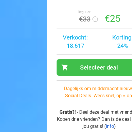
Regulier
€25
€33
Verkocht:
Korting
18.617
24%
shopping_cart
Selecteer deal
navi
Dagelijks om middernacht nieuw
Social Deals. Wees snel, op = op
Gratis?!
- Deel deze deal met vrien
Kopen drie vrienden? Dan is de deal
jou gratis! (
info
)