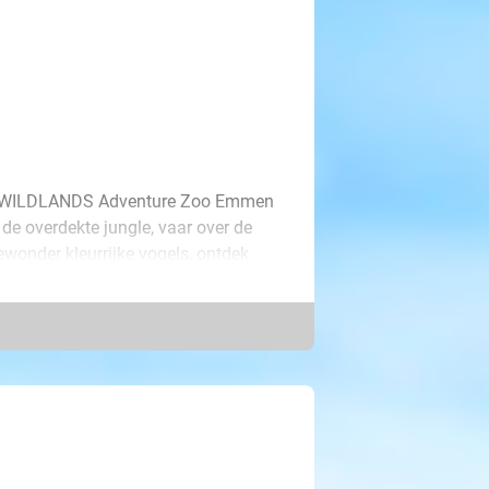
 In WILDLANDS Adventure Zoo Emmen
 de overdekte jungle, vaar over de
ewonder kleurrijke vogels, ontdek
inders. Stap vervolgens in de
orns, giraffen, zebra’s en de
erdekte XL-speelparadijs Animazia en
staat met deijsberen en pinguïns.
park bovendien geopend tot 19.30 uur,
 Maak er samen met vrienden en
r gezinnen ontvangen kinderen t/m 12