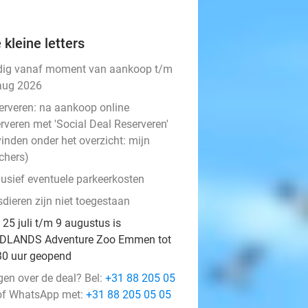
 kleine letters
dig vanaf moment van aankoop t/m
aug 2026
erveren:
na aankoop online
rveren met 'Social Deal Reserveren'
vinden onder het overzicht:
mijn
chers
)
lusief eventuele parkeerkosten
dieren zijn niet toegestaan
 25 juli t/m 9 augustus is
DLANDS Adventure Zoo Emmen tot
30 uur geopend
gen over de deal? Bel:
+31 88 205 05
f WhatsApp met:
+31 88 205 05 05