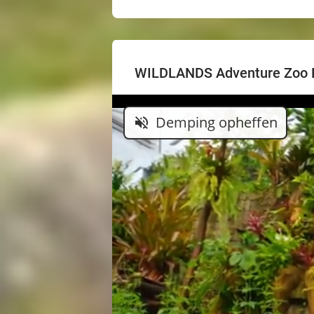
WILDLANDS Adventure Zoo
Demping opheffen
volume_off