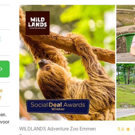
:
gate_next
e
!
den.
 voor
WILDLANDS Adventure Zoo Emmen
9.6
star