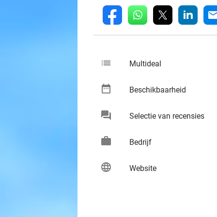
whatsapp
linkedin
fb
mai
list
keybo
Multideal
date_range
keybo
Beschikbaarheid
chat
keybo
Selectie van recensies
work
keybo
Bedrijf
language
keybo
Website