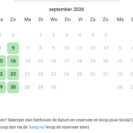
september 2026
Za
Zo
Ma
Di
Wo
Do
Vr
Za
Zo
Ma
1
2
1
2
3
4
5
6
8
9
7
8
9
10
11
12
13
5
5
16
14
15
16
17
18
19
20
12
1
2
23
21
22
23
24
25
26
27
19
2
9
30
28
29
30
26
2
ren? Selecteer dan hierboven de datum en reserveer en koop jouw Social Dea
koop dan via de ‘
koop nu
’-knop én reserveer later)