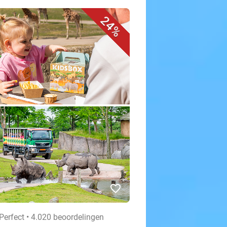
24%
favorite_border
Perfect • 4.020 beoordelingen