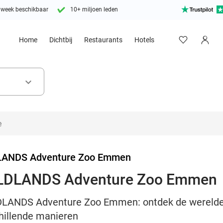
 week beschikbaar
10+ miljoen leden
Home
Dichtbij
Restaurants
Hotels
keyboard_arrow_down
ANDS Adventure Zoo Emmen
ILDLANDS Adventure Zoo Emmen
DLANDS Adventure Zoo Emmen: ontdek de werelden,
chillende manieren