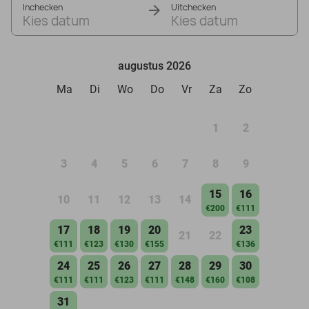
Inchecken
Uitchecken
Kies datum
Kies datum
augustus 2026
Ma
Di
Wo
Do
Vr
Za
Zo
1
2
3
4
5
6
7
8
9
15
16
10
11
12
13
14
€200
€111
17
18
19
20
23
21
22
€111
€123
€130
€155
€136
24
25
26
27
28
29
30
€111
€111
€123
€111
€148
€160
€108
31