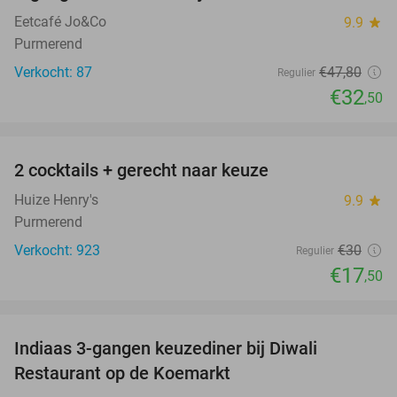
Eetcafé Jo&Co
9.9
star
Purmerend
Verkocht: 87
€47
,80
Regulier
€32
,50
favorite_border
2 cocktails + gerecht naar keuze
42%
Huize Henry's
9.9
star
Purmerend
Verkocht: 923
€30
Regulier
€17
,50
favorite_border
Indiaas 3-gangen keuzediner bij Diwali
29%
Restaurant op de Koemarkt