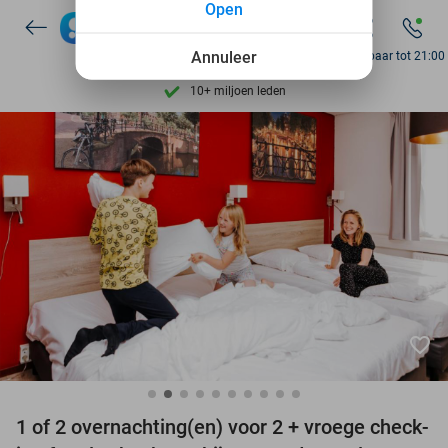
Open
Ontdek 15.000+ deals
7 dagen per week beschikbaar
Annuleer
Bereikbaar tot 21:00
10+ miljoen leden
9,4
op basis van
206.298 reviews
Ontdek 15.000+ deals
7 dagen per week beschikbaar
10+ miljoen leden
favorite_border
1 of 2 overnachting(en) voor 2 + vroege check-