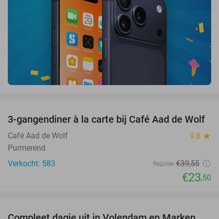
favorite_border
3-gangendiner à la carte bij Café Aad de Wolf
41%
Café Aad de Wolf
9.8
star
Purmerend
Verkocht: 583
€39
,55
Regulier
€23
,50
favorite_border
Compleet dagje uit in Volendam en Marken