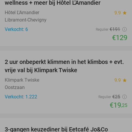
wellness + meer bij Hôtel L'Amandier
TODAY
Hôtel L'Amandier
9.9
star
Libramont-Chevigny
Verkocht: 6
€191
Regulier
€129
favorite_border
2 uur onbeperkt klimmen in het klimbos + evt.
23%
vrije val bij Klimpark Twiske
Klimpark Twiske
9.9
star
Oostzaan
Verkocht: 1.222
€25
Regulier
€19
,25
favorite_border
3-gangen keuzediner bij Eetcafé Jo&Co
32%