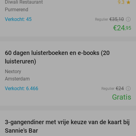
Diwali Restaurant
9.3
star
Purmerend
Verkocht: 45
€35
,10
Regulier
€24
,95
favorite_border
100%
60 dagen luisterboeken en e-books (20
luisteruren)
Nextory
Amsterdam
Verkocht: 6.466
€24
Regulier
Gratis
favorite_border
3-gangendiner met vrije keuze van de kaart bij
40%
Sannie's Bar