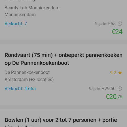
Beauty Lab Monnickendam
Monnickendam
Verkocht: 7
€55
Regulier
€24
favorite_border
Rondvaart (75 min) + onbeperkt pannenkoeken
30%
op De Pannenkoekenboot
De Pannenkoekenboot
9.2
star
Amsterdam (+2 locaties)
Verkocht: 4.665
€29
,50
Regulier
€20
,75
favorite_border
Bowlen (1 uur) voor 2 tot 7 personen + portie
37%