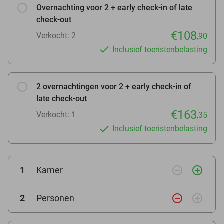
Overnachting voor 2 + early check-in of late
check-out
€108
Verkocht: 2
,90
Inclusief toeristenbelasting
2 overnachtingen voor 2 + early check-in of
late check-out
€163
Verkocht: 1
,35
Inclusief toeristenbelasting
remove_circle_outline
add_circle_outline
1
Kamer
remove_circle_outline
add_circle_outline
2
Personen