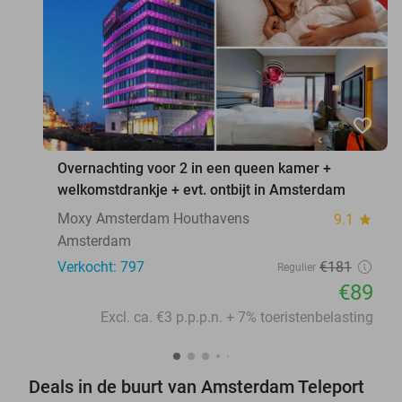
favorite_border
Overnachting voor 2 in een queen kamer +
welkomstdrankje + evt. ontbijt in Amsterdam
Moxy Amsterdam Houthavens
9.1
star
Amsterdam
Verkocht: 797
€181
Regulier
€89
Excl. ca. €3 p.p.p.n. + 7% toeristenbelasting
Deals in de buurt van Amsterdam Teleport