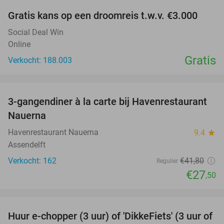
Gratis kans op een droomreis t.w.v. €3.000
Social Deal Win
Online
Gratis
Verkocht: 188.003
favorite_border
3-gangendiner à la carte bij Havenrestaurant
34%
Nauerna
Havenrestaurant Nauerna
9.4
star
Assendelft
Verkocht: 162
€41
,80
Regulier
€27
,50
favorite_border
Huur e-chopper (3 uur) of 'DikkeFiets' (3 uur of
50%