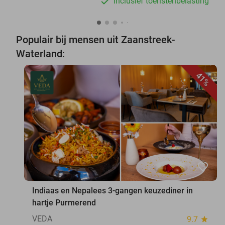
Inclusief toeristenbelasting
Populair bij mensen uit Zaanstreek-
Waterland:
41%
favorite_border
Indiaas en Nepalees 3-gangen keuzediner in
hartje Purmerend
VEDA
9.7
star