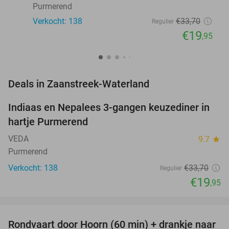
Purmerend
Verkocht: 138
€33
,70
Regulier
€19
,95
favorite_border
Deals in Zaanstreek-Waterland
Indiaas en Nepalees 3-gangen keuzediner in
41%
hartje Purmerend
VEDA
9.7
star
Purmerend
Verkocht: 138
€33
,70
Regulier
€19
,95
favorite_border
Rondvaart door Hoorn (60 min) + drankje naar
38%