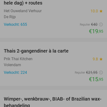
hele dag) + routes
Het Ouweland Verhuur
10.0
star
De Rijp
Verkocht: 655
€40
Regulier
€19
,95
favorite_border
Thais 2-gangendiner à la carte
27%
Prik Thai Kitchen
9.8
star
Volendam
Verkocht: 224
€21
,95
Regulier
€15
,95
favorite_border
Wimper-, wenkbrauw-, BIAB- of Brazilian wax-
56%
behandeling