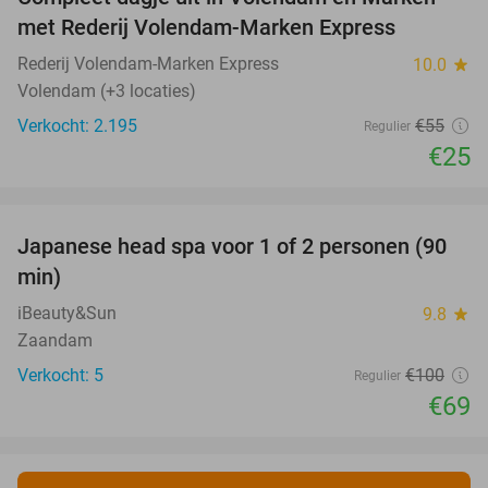
55%
met Rederij Volendam-Marken Express
Rederij Volendam-Marken Express
10.0
star
Volendam (+3 locaties)
Verkocht: 2.195
€55
Regulier
€25
favorite_border
Japanese head spa voor 1 of 2 personen (90
31%
min)
iBeauty&Sun
9.8
star
Zaandam
Verkocht: 5
€100
Regulier
€69