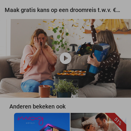
Maak gratis kans op een droomreis t.w.v. €3.000!
play_circle
Anderen bekeken ook
51%