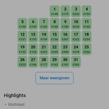
1
2
3
4
€148
€175
€223
€159
5
6
7
8
9
10
11
€150
€150
€160
€160
€186
€243
€160
12
13
14
15
16
17
18
€151
€155
€159
€156
€307
€322
€259
19
20
21
22
23
24
25
€155
€156
€322
€335
€380
€478
€356
26
27
28
29
30
31
€325
€186
€177
€162
€181
€202
Meer weergeven
Highlights
Multideal: