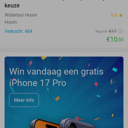
keuze
Watertaxi Hoorn
9.8
star
Hoorn
Verkocht: 484
€17
Regulier
€10
,50
Win vandaag een gratis
iPhone 17 Pro
Meer info