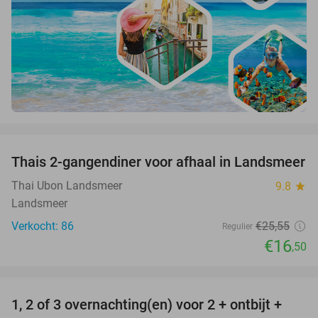
favorite_border
Thais 2-gangendiner voor afhaal in Landsmeer
35%
Thai Ubon Landsmeer
9.8
star
Landsmeer
Verkocht: 86
€25
,55
Regulier
€16
,50
favorite_border
1, 2 of 3 overnachting(en) voor 2 + ontbijt +
32%
NEW