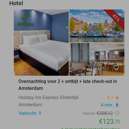
Hotel
41%
favorite_border
Overnachting voor 2 + ontbijt + late check-out in
Amsterdam
Holiday Inn Express Sloterdijk
8.7
star
Amsterdam
4 min.
directions_walk
Verkocht: 9
€208
,12
Regulier
€123
,75