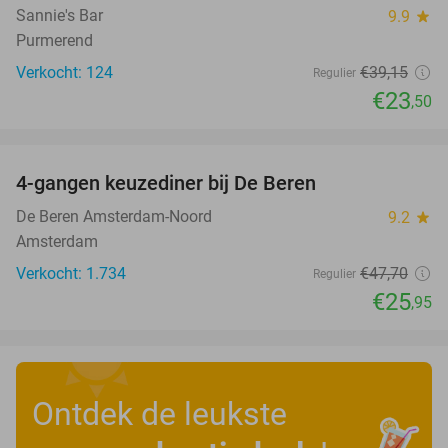
Sannie's Bar
9.9
star
Purmerend
Verkocht: 124
€39
,15
Regulier
€23
,50
favorite_border
4-gangen keuzediner bij De Beren
46%
De Beren Amsterdam-Noord
9.2
star
Amsterdam
Verkocht: 1.734
€47
,70
Regulier
€25
,95
Ontdek de leukste