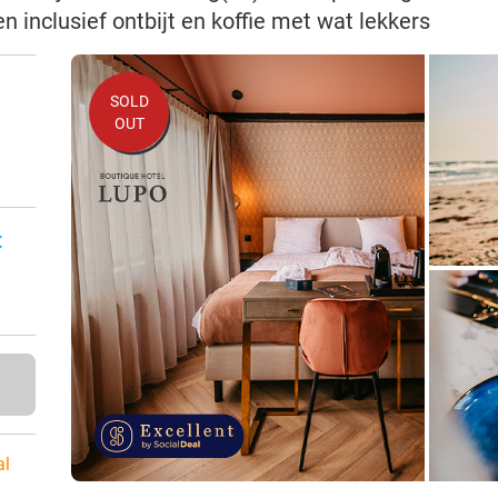
en inclusief ontbijt en koffie met wat lekkers
SOLD
OUT
:
al