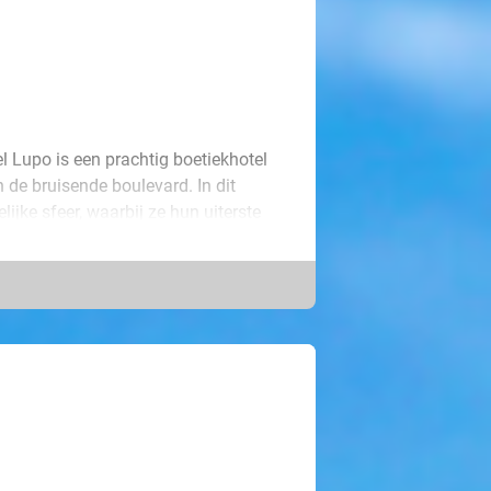
l Lupo is een prachtig boetiekhotel
 de bruisende boulevard. In dit
ijke sfeer, waarbij ze hun uiterste
oor 2 of 3 personen. Alle kamers zijn
tis wifi, koffie- en theefaciliteiten,
llie van een bakje koffie met wat
oor een uitgebreid ontbijt. Beleef