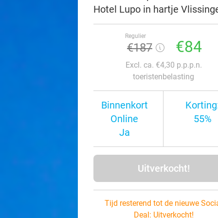
Hotel Lupo in hartje Vlissing
Regulier
€84
€187
Excl. ca. €4,30 p.p.p.n.
toeristenbelasting
Binnenkort
Korting
Online
55%
Ja
Uitverkocht!
Tijd resterend tot de nieuwe Soci
Deal:
Uitverkocht!