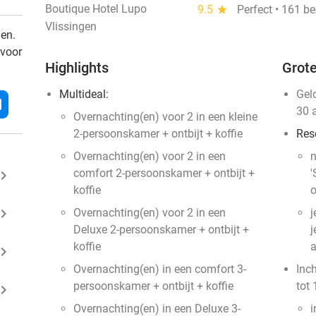
Boutique Hotel Lupo
9.5
star
Perfect • 161 b
Vlissingen
den.
 voor
Highlights
Grote
Multideal:
Gel
l
30 
Overnachting(en) voor 2 in een kleine
2-persoonskamer + ontbijt + koffie
Res
Overnachting(en) voor 2 in een
n
comfort 2-persoonskamer + ontbijt +
'
ard_arrow_right
koffie
o
ard_arrow_right
Overnachting(en) voor 2 in een
j
Deluxe 2-persoonskamer + ontbijt +
j
koffie
a
ard_arrow_right
Overnachting(en) in een comfort 3-
Inc
persoonskamer + ontbijt + koffie
tot 
ard_arrow_right
Overnachting(en) in een Deluxe 3-
i