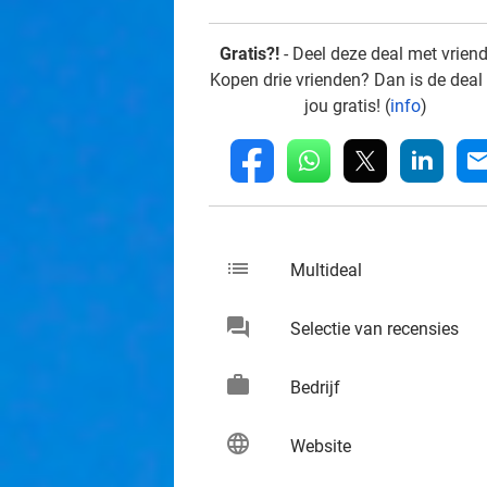
Gratis?!
- Deel deze deal met vrien
Kopen drie vrienden? Dan is de deal
jou gratis! (
info
)
whatsapp
linkedin
fb
mai
list
keybo
Multideal
chat
keybo
Selectie van recensies
work
keybo
Bedrijf
language
keybo
Website