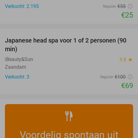
Verkocht: 2.195
€55
Regulier
€25
favorite_border
Japanese head spa voor 1 of 2 personen (90
31%
min)
iBeauty&Sun
9.8
star
Zaandam
Verkocht: 3
€100
Regulier
€69
Voordelig spontaan uit