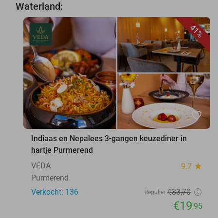
Waterland:
41%
favorite_border
Indiaas en Nepalees 3-gangen keuzediner in
hartje Purmerend
VEDA
9.7
star
Purmerend
Verkocht: 136
€33
,70
Regulier
€19
,95