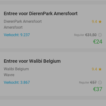
favorite_border
Entree voor DierenPark Amersfoort
24%
DierenPark Amersfoort
9.4
star
Amersfoort
Verkocht: 9.237
€31
,50
Regulier
€24
favorite_border
Entree voor Walibi Belgium
35%
Walibi Belgium
9.4
star
Wavre
Verkocht: 3.867
€57
Regulier
€37
favorite_border