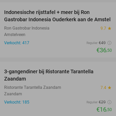
Indonesische rijsttafel + meer bij Ron
26%
Gastrobar Indonesia Ouderkerk aan de Amstel
Ron Gastrobar Indonesia
9.7
star
Amstelveen
Verkocht: 417
€49
Regulier
€36
,50
favorite_border
3-gangendiner bij Ristorante Tarantella
43%
Zaandam
Ristorante Tarantella Zaandam
7.4
star
Zaandam
Verkocht: 185
€29
Regulier
€16
,50