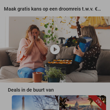
Maak gratis kans op een droomreis t.w.v. €3.000!
play_circle
Deals in de buurt van
29%