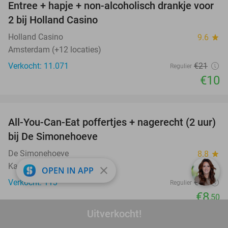
Entree + hapje + non-alcoholisch drankje voor
52%
2 bij Holland Casino
Holland Casino
9.6
star
Amsterdam (+12 locaties)
Verkocht: 11.071
€21
Regulier
€10
favorite_border
All-You-Can-Eat poffertjes + nagerecht (2 uur)
50%
bij De Simonehoeve
De Simonehoeve
8.8
star
Katwoude
close
OPEN IN APP
Verkocht: 113
€17
Regulier
€8
,50
favorite_border
Uitverkocht!