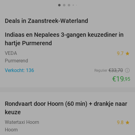
favorite_border
Deals in Zaanstreek-Waterland
Indiaas en Nepalees 3-gangen keuzediner in
41%
hartje Purmerend
VEDA
9.7
star
Purmerend
Verkocht: 136
€33
,70
Regulier
€19
,95
favorite_border
Rondvaart door Hoorn (60 min) + drankje naar
38%
keuze
Watertaxi Hoorn
9.8
star
Hoorn