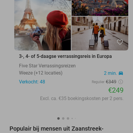
favorite_border
3-, 4- of 5-daagse verrassingsreis in Europa
Five Star Verrassingsreizen
Weeze (+12 locaties)
2 min.
directions_car
Verkocht: 48
€349
Regulier
€249
Excl. ca. €35 boekingskosten per 2 pers.
Populair bij mensen uit Zaanstreek-