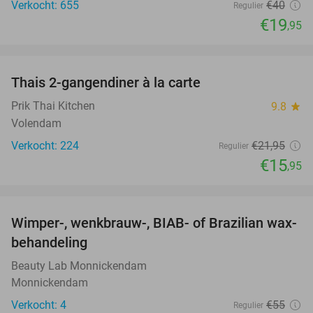
Verkocht: 655
€40
Regulier
€19
,95
favorite_border
Thais 2-gangendiner à la carte
27%
Prik Thai Kitchen
9.8
star
Volendam
Verkocht: 224
€21
,95
Regulier
€15
,95
favorite_border
Wimper-, wenkbrauw-, BIAB- of Brazilian wax-
56%
behandeling
Beauty Lab Monnickendam
Monnickendam
Verkocht: 4
€55
Regulier