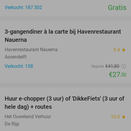
Gratis
Verkocht: 187.502
favorite_border
3-gangendiner à la carte bij Havenrestaurant
34%
Nauerna
Havenrestaurant Nauerna
9.4
star
Assendelft
Verkocht: 158
€41
,80
Regulier
€27
,50
favorite_border
Huur e-chopper (3 uur) of 'DikkeFiets' (3 uur of
50%
hele dag) + routes
Het Ouweland Verhuur
10.0
star
De Rijp