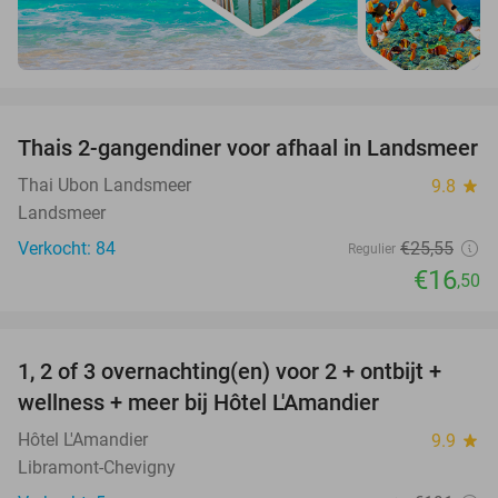
favorite_border
Thais 2-gangendiner voor afhaal in Landsmeer
35%
Thai Ubon Landsmeer
9.8
star
Landsmeer
Verkocht: 84
€25
,55
Regulier
€16
,50
favorite_border
1, 2 of 3 overnachting(en) voor 2 + ontbijt +
32%
NEW
wellness + meer bij Hôtel L'Amandier
TODAY
Hôtel L'Amandier
9.9
star
Libramont-Chevigny