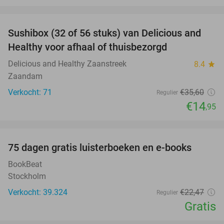
favorite_border
Sushibox (32 of 56 stuks) van Delicious and
58%
Healthy voor afhaal of thuisbezorgd
Delicious and Healthy Zaanstreek
8.4
star
Zaandam
Verkocht: 71
€35
,60
Regulier
€14
,95
favorite_border
100%
75 dagen gratis luisterboeken en e-books
BookBeat
Stockholm
Verkocht: 39.324
€22
,47
Regulier
Gratis
favorite_border