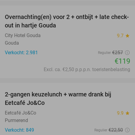
favorite_border
Overnachting(en) voor 2 + ontbijt + late check-
54%
out in hartje Gouda
City Hotel Gouda
9.7
star
Gouda
Verkocht: 2.981
€257
Regulier
€119
Excl. ca. €2,50 p.p.p.n. toeristenbelasting
favorite_border
2-gangen keuzelunch + warme drank bij
34%
Eetcafé Jo&Co
Eetcafé Jo&Co
9.9
star
Purmerend
Verkocht: 849
€22
,50
Regulier