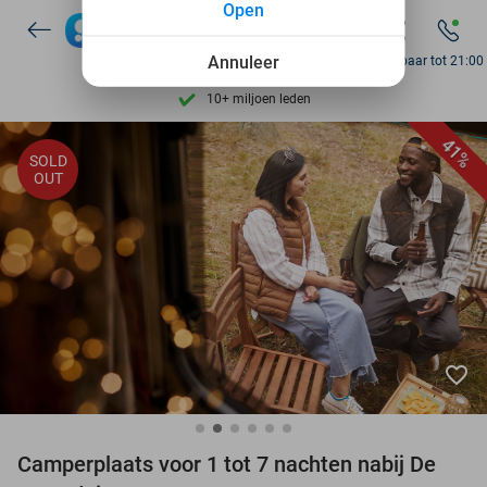
Open
Ontdek 15.000+ deals
7 dagen per week beschikbaar
Annuleer
Bereikbaar tot 21:00
10+ miljoen leden
9,4
op basis van
206.270 reviews
41%
SOLD
Ontdek 15.000+ deals
OUT
7 dagen per week beschikbaar
10+ miljoen leden
favorite_border
Camperplaats voor 1 tot 7 nachten nabij De