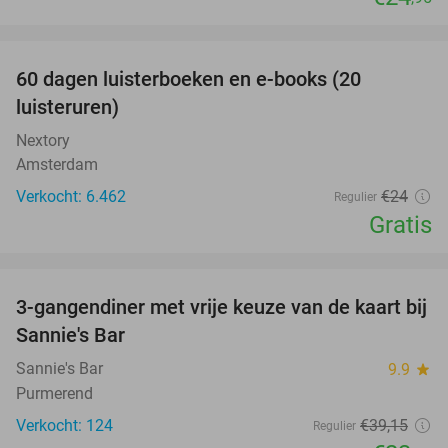
favorite_border
100%
60 dagen luisterboeken en e-books (20
luisteruren)
Nextory
Amsterdam
Verkocht: 6.462
€24
Regulier
Gratis
favorite_border
3-gangendiner met vrije keuze van de kaart bij
40%
Sannie's Bar
Sannie's Bar
9.9
star
Purmerend
Verkocht: 124
€39
,15
Regulier