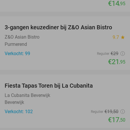
€14
,95
favorite_border
3-gangen keuzediner bij Z&O Asian Bistro
24%
Z&O Asian Bistro
9.7
star
Purmerend
Verkocht: 99
€29
Regulier
€21
,95
favorite_border
Fiesta Tapas Toren bij La Cubanita
10%
La Cubanita Beverwijk
Beverwijk
Verkocht: 102
€19
,50
Regulier
€17
,50
favorite_border