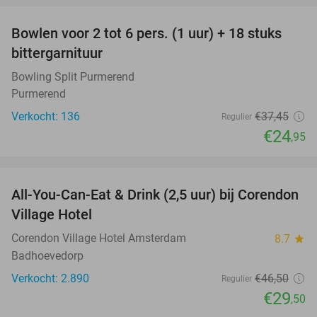
Bowlen voor 2 tot 6 pers. (1 uur) + 18 stuks
33%
bittergarnituur
Bowling Split Purmerend
Purmerend
Verkocht: 136
€37
,45
Regulier
€24
,95
favorite_border
All-You-Can-Eat & Drink (2,5 uur) bij Corendon
37%
Village Hotel
Corendon Village Hotel Amsterdam
8.7
star
Badhoevedorp
Verkocht: 2.890
€46
,50
Regulier
€29
,50