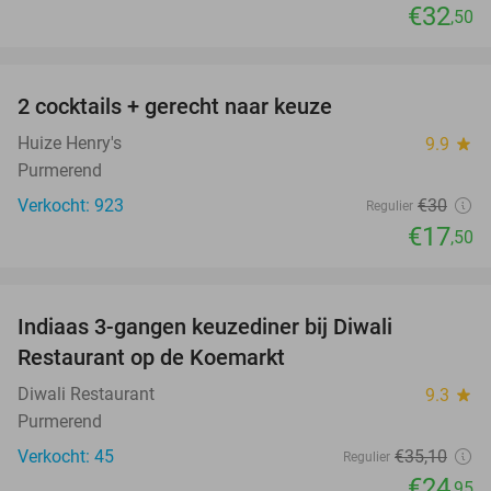
€32
,50
favorite_border
2 cocktails + gerecht naar keuze
42%
Huize Henry's
9.9
star
Purmerend
Verkocht: 923
€30
Regulier
€17
,50
favorite_border
Indiaas 3-gangen keuzediner bij Diwali
29%
Restaurant op de Koemarkt
Diwali Restaurant
9.3
star
Purmerend
Verkocht: 45
€35
,10
Regulier
€24
,95