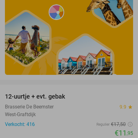
favorite_border
12-uurtje + evt. gebak
32%
Brasserie De Beemster
9.9
star
West-Graftdijk
Verkocht: 416
€17
,50
Regulier
€11
,95