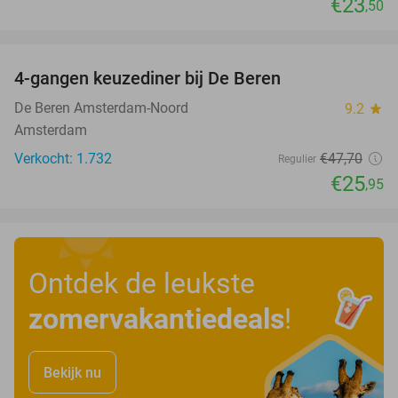
€23
,50
favorite_border
4-gangen keuzediner bij De Beren
46%
De Beren Amsterdam-Noord
9.2
star
Amsterdam
Verkocht: 1.732
€47
,70
Regulier
€25
,95
Ontdek de leukste
zomervakantiedeals
!
Bekijk nu