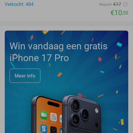
Verkocht: 484
€17
Regulier
€10
,50
Win vandaag een gratis
iPhone 17 Pro
Meer info