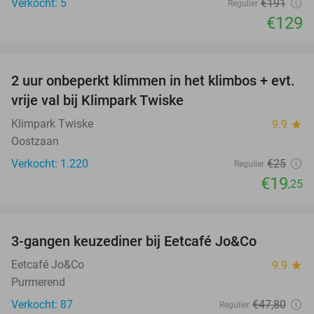
Verkocht: 5
€191
Regulier
€129
favorite_border
2 uur onbeperkt klimmen in het klimbos + evt.
23%
vrije val bij Klimpark Twiske
Klimpark Twiske
9.9
star
Oostzaan
Verkocht: 1.220
€25
Regulier
€19
,25
favorite_border
3-gangen keuzediner bij Eetcafé Jo&Co
32%
Eetcafé Jo&Co
9.9
star
Purmerend
Verkocht: 87
€47
,80
Regulier