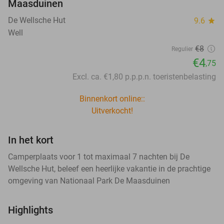
Maasduinen
De Wellsche Hut
9.6
star
Well
€8
Regulier
€4
,75
Excl. ca. €1,80 p.p.p.n. toeristenbelasting
Binnenkort online::
Uitverkocht!
In het kort
Camperplaats voor 1 tot maximaal 7 nachten bij De
Wellsche Hut, beleef een heerlijke vakantie in de prachtige
omgeving van Nationaal Park De Maasduinen
Highlights