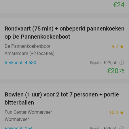
€24
favorite_border
Rondvaart (75 min) + onbeperkt pannenkoeken
30%
op De Pannenkoekenboot
De Pannenkoekenboot
9.2
star
Amsterdam (+2 locaties)
Verkocht: 4.630
€29
,50
Regulier
€20
,75
favorite_border
Bowlen (1 uur) voor 2 tot 7 personen + portie
37%
bitterballen
Fun Center Wormerveer
10.0
star
Wormerveer
Verkocht: 154
€38
,65
Regulier