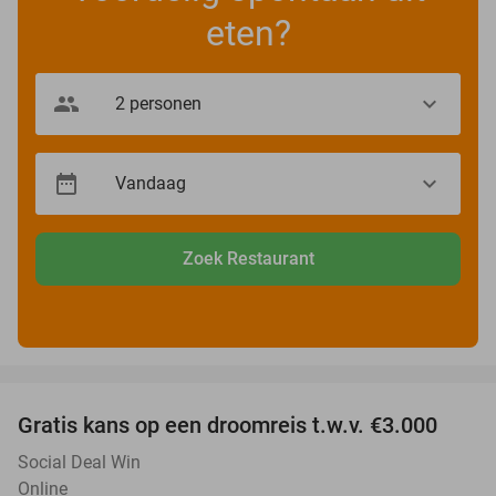
eten?
Zoek Restaurant
favorite_border
Gratis kans op een droomreis t.w.v. €3.000
Social Deal Win
Online