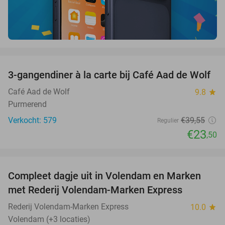
favorite_border
3-gangendiner à la carte bij Café Aad de Wolf
41%
Café Aad de Wolf
9.8
star
Purmerend
Verkocht: 579
€39
,55
Regulier
€23
,50
favorite_border
Compleet dagje uit in Volendam en Marken
55%
met Rederij Volendam-Marken Express
Rederij Volendam-Marken Express
10.0
star
Volendam (+3 locaties)