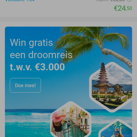
€24
,50
Win gratis
een droomreis
t.w.v. €3.000
Doe mee!