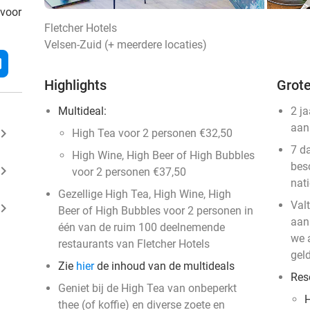
 voor
Fletcher Hotels
Velsen-Zuid (+ meerdere locaties)
l
Highlights
Grote
Multideal:
2 j
aan
ard_arrow_right
High Tea voor 2 personen €32,50
7 d
High Wine, High Beer of High Bubbles
bes
ard_arrow_right
voor 2 personen €37,50
nat
Gezellige High Tea, High Wine, High
Val
ard_arrow_right
Beer of High Bubbles voor 2 personen in
aan
één van de ruim 100 deelnemende
we a
restaurants van Fletcher Hotels
geld
Zie
hier
de inhoud van de multideals
Res
Geniet bij de High Tea van onbeperkt
H
thee (of koffie) en diverse zoete en