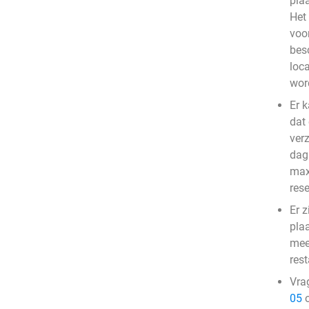
pla
Het
voo
bes
loc
wor
Er 
dat
ver
dag 
max
res
Er z
pla
mee
res
Vra
05
o