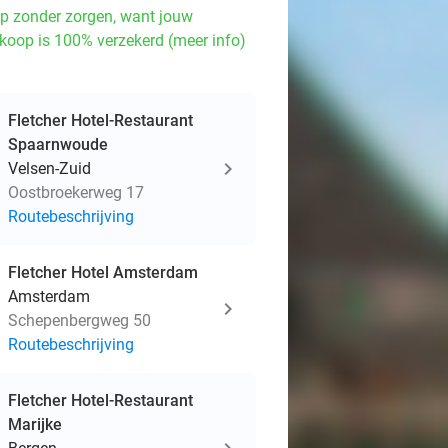
p zonder zorgen, want jouw
koop is 100% verzekerd (meer info)
Fletcher Hotel-Restaurant
Spaarnwoude
Velsen-Zuid
Oostbroekerweg 17
Routebeschrijving
Fletcher Hotel Amsterdam
Amsterdam
Schepenbergweg 50
Routebeschrijving
Fletcher Hotel-Restaurant
Marijke