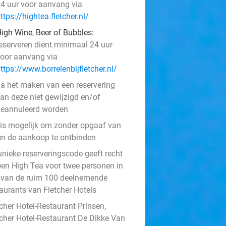
4 uur voor aanvang via
ttps://hightea.fletcher.nl/
igh Wine, Beer of Bubbles:
eserveren dient minimaal 24 uur
oor aanvang via
ttps://www.borrelenbijfletcher.nl/
a het maken van een reservering
an deze niet gewijzigd en/of
eannuleerd worden
 is mogelijk om zonder opgaaf van
en de aankoop te ontbinden
unieke reserveringscode geeft recht
een High Tea voor twee personen in
 van de ruim 100 deelnemende
taurants van Fletcher Hotels
cher Hotel-Restaurant Prinsen,
tcher Hotel-Restaurant De Dikke Van