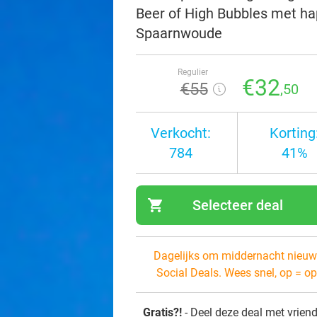
Beer of High Bubbles met hap
Spaarnwoude
Regulier
€32
€55
,50
Verkocht:
Korting
784
41%
shopping_cart
Selecteer deal
navi
Dagelijks om middernacht nieuw
Social Deals. Wees snel, op = op
Gratis?!
- Deel deze deal met vrien