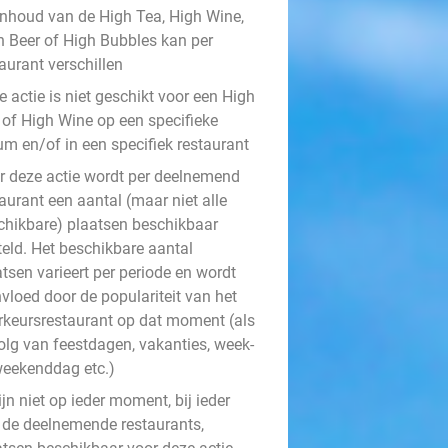
inhoud van de High Tea, High Wine,
h Beer of High Bubbles kan per
aurant verschillen
 actie is niet geschikt voor een High
 of High Wine op een specifieke
um en/of in een specifiek restaurant
r deze actie wordt per deelnemend
aurant een aantal (maar niet alle
chikbare) plaatsen beschikbaar
teld. Het beschikbare aantal
tsen varieert per periode en wordt
vloed door de populariteit van het
rkeursrestaurant op dat moment (als
olg van feestdagen, vakanties, week-
weekenddag etc.)
ijn niet op ieder moment, bij ieder
 de deelnemende restaurants,