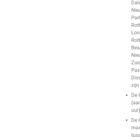
Dale
Nie
Par
Rot
Lon
Rot
Bea
Nie
Zui
Pas
Dis
zij
De 
(aa
uur
De 
max
tus