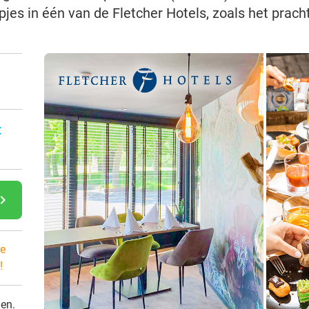
jes in één van de Fletcher Hotels, zoals het prach
:
gate_next
e
!
den.