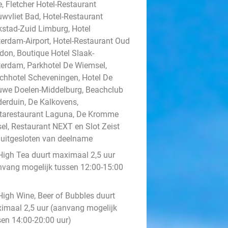
, Fletcher Hotel-Restaurant
uwvliet Bad, Hotel-Restaurant
kstad-Zuid Limburg, Hotel
terdam-Airport, Hotel-Restaurant Oud
don, Boutique Hotel Slaak-
terdam, Parkhotel De Wiemsel,
chhotel Scheveningen, Hotel De
uwe Doelen-Middelburg, Beachclub
derduin, De Kalkovens,
tarestaurant Laguna, De Kromme
sel, Restaurant NEXT en Slot Zeist
n uitgesloten van deelname
High Tea duurt maximaal 2,5 uur
nvang mogelijk tussen 12:00-15:00
)
High Wine, Beer of Bubbles duurt
imaal 2,5 uur (aanvang mogelijk
sen 14:00-20:00 uur)