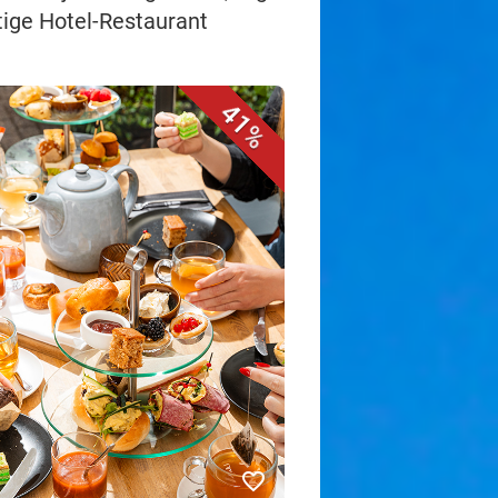
tige Hotel-Restaurant
41%
favorite_border