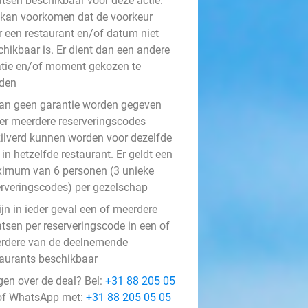
atsen beschikbaar voor deze actie.
 kan voorkomen dat de voorkeur
r een restaurant en/of datum niet
chikbaar is. Er dient dan een andere
atie en/of moment gekozen te
den
kan geen garantie worden gegeven
 er meerdere reserveringscodes
zilverd kunnen worden voor dezelfde
in hetzelfde restaurant. Er geldt een
imum van 6 personen (3 unieke
erveringscodes) per gezelschap
ijn in ieder geval een of meerdere
atsen per reserveringscode in een of
rdere van de deelnemende
taurants beschikbaar
gen over de deal? Bel:
+31 88 205 05
f WhatsApp met:
+31 88 205 05 05