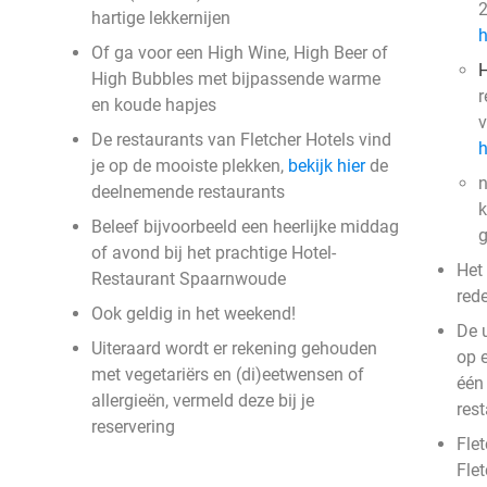
2
hartige lekkernijen
h
Of ga voor een High Wine, High Beer of
H
High Bubbles met bijpassende warme
r
en koude hapjes
v
De restaurants van Fletcher Hotels vind
h
je op de mooiste plekken,
bekijk hier
de
n
deelnemende restaurants
k
Beleef bijvoorbeeld een heerlijke middag
g
of avond bij het prachtige Hotel-
Het
Restaurant Spaarnwoude
red
Ook geldig in het weekend!
De 
Uiteraard wordt er rekening gehouden
op 
met vegetariërs en (di)eetwensen of
één
allergieën, vermeld deze bij je
res
reservering
Flet
Fle