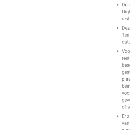
De 
Hig
rest
Deze
Tea
dat
Voo
rest
bes
ges
plaa
beïn
voo
gev
of 
Er z
van