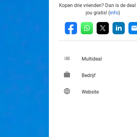
Kopen drie vrienden? Dan is de deal
jou gratis! (
info
)
whatsapp
linkedin
fb
mai
list
keybo
Multideal
work
keybo
Bedrijf
language
keybo
Website