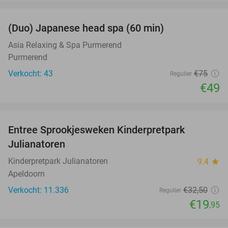
favorite_border
(Duo) Japanese head spa (60 min)
35%
Asia Relaxing & Spa Purmerend
Purmerend
Verkocht: 43
€75
Regulier
€49
favorite_border
Entree Sprookjesweken Kinderpretpark
39%
Julianatoren
Kinderpretpark Julianatoren
9.4
star
Apeldoorn
Verkocht: 11.336
€32
,50
Regulier
€19
,95
favorite_border