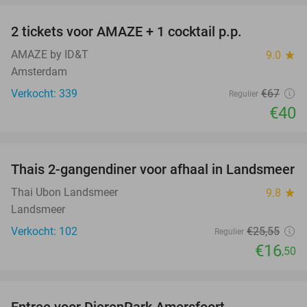
2 tickets voor AMAZE + 1 cocktail p.p.
40%
AMAZE by ID&T
9.0
star
Amsterdam
Verkocht: 339
€67
Regulier
€40
favorite_border
Thais 2-gangendiner voor afhaal in Landsmeer
35%
Thai Ubon Landsmeer
9.8
star
Landsmeer
Verkocht: 102
€25
,55
Regulier
€16
,50
favorite_border