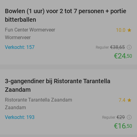
Bowlen (1 uur) voor 2 tot 7 personen + portie
37%
bitterballen
Fun Center Wormerveer
10.0
star
Wormerveer
Verkocht: 157
€38
,65
Regulier
€24
,50
favorite_border
3-gangendiner bij Ristorante Tarantella
43%
Zaandam
Ristorante Tarantella Zaandam
7.4
star
Zaandam
Verkocht: 193
€29
Regulier
€16
,50
favorite_border