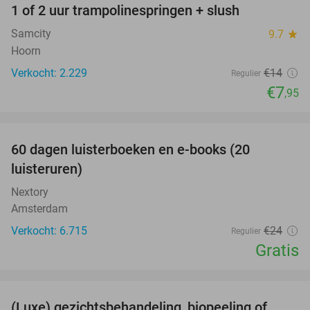
1 of 2 uur trampolinespringen + slush
43%
Samcity
9.7
star
Hoorn
Verkocht: 2.229
€14
Regulier
€7
,95
favorite_border
100%
60 dagen luisterboeken en e-books (20
luisteruren)
Nextory
Amsterdam
Verkocht: 6.715
€24
Regulier
Gratis
favorite_border
(Luxe) gezichtsbehandeling, biopeeling of