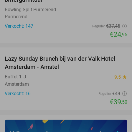
Bowling Split Purmerend
Purmerend
Verkocht: 147
€37
,45
Regulier
€24
,95
favorite_border
Lazy Sunday Brunch bij van der Valk Hotel
19%
NEW
Amsterdam - Amstel
TODAY
Buffet ‘t IJ
9.5
star
Amsterdam
Verkocht: 16
€49
Regulier
€39
,50