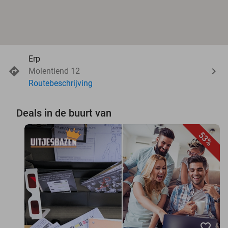
Erp
Molentiend 12
Routebeschrijving
Deals in de buurt van
53%
favorite_border