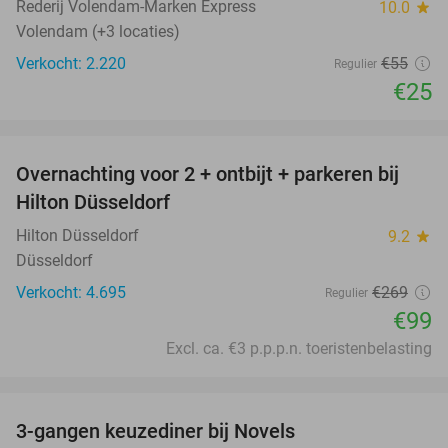
Rederij Volendam-Marken Express
10.0
star
Volendam (+3 locaties)
Verkocht: 2.220
€55
Regulier
€25
favorite_border
Overnachting voor 2 + ontbijt + parkeren bij
63%
Hilton Düsseldorf
Hilton Düsseldorf
9.2
star
Düsseldorf
Verkocht: 4.695
€269
Regulier
€99
Excl. ca. €3 p.p.p.n. toeristenbelasting
favorite_border
3-gangen keuzediner bij Novels
39%