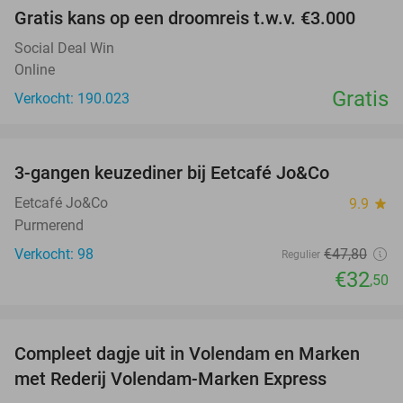
Gratis kans op een droomreis t.w.v. €3.000
Social Deal Win
Online
Gratis
Verkocht: 190.023
favorite_border
3-gangen keuzediner bij Eetcafé Jo&Co
32%
Eetcafé Jo&Co
9.9
star
Purmerend
Verkocht: 98
€47
,80
Regulier
€32
,50
favorite_border
Compleet dagje uit in Volendam en Marken
55%
met Rederij Volendam-Marken Express