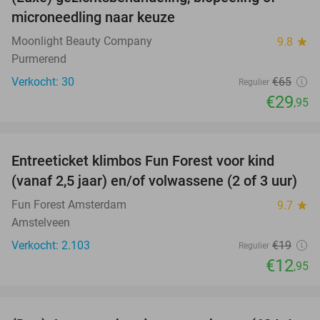
54%
microneedling naar keuze
Moonlight Beauty Company
9.8
star
Purmerend
Verkocht: 30
€65
Regulier
€29
,95
favorite_border
Entreeticket klimbos Fun Forest voor kind
32%
(vanaf 2,5 jaar) en/of volwassene (2 of 3 uur)
Fun Forest Amsterdam
9.7
star
Amstelveen
Verkocht: 2.103
€19
Regulier
€12
,95
favorite_border