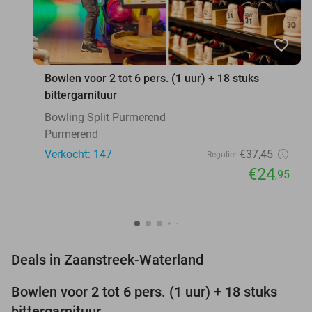
favorite_border
Bowlen voor 2 tot 6 pers. (1 uur) + 18 stuks
bittergarnituur
Bowling Split Purmerend
Purmerend
Verkocht: 147
€37
,45
Regulier
€24
,95
favorite_border
Deals in Zaanstreek-Waterland
Bowlen voor 2 tot 6 pers. (1 uur) + 18 stuks
33%
bittergarnituur