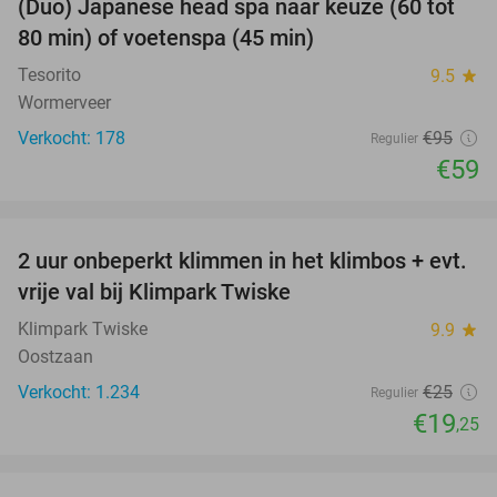
(Duo) Japanese head spa naar keuze (60 tot
38%
80 min) of voetenspa (45 min)
Tesorito
9.5
star
Wormerveer
Verkocht: 178
€95
Regulier
€59
favorite_border
2 uur onbeperkt klimmen in het klimbos + evt.
23%
vrije val bij Klimpark Twiske
Klimpark Twiske
9.9
star
Oostzaan
Verkocht: 1.234
€25
Regulier
€19
,25
favorite_border