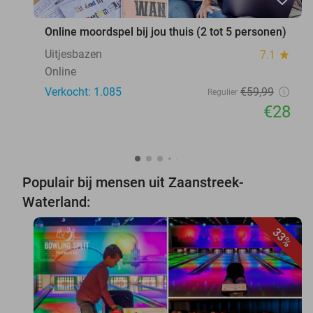
Online moordspel bij jou thuis (2 tot 5 personen)
Uitjesbazen
7.1
star
Online
Verkocht: 1.085
€59
,99
Regulier
€28
Populair bij mensen uit Zaanstreek-
Waterland:
33%