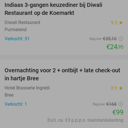
Indiaas 3-gangen keuzediner bij Diwali
29%
Restaurant op de Koemarkt
Diwali Restaurant
9.3
star
Purmerend
Verkocht: 51
€35
,10
Regulier
€24
,95
favorite_border
Overnachting voor 2 + ontbijt + late check-out
41%
NEW
in hartje Bree
TODAY
Hotel Brasserie Ingredi
8.9
star
Bree
Verkocht: 1
€168
Regulier
€99
Excl. ca. €3 p.p.p.n. toeristenbelasting