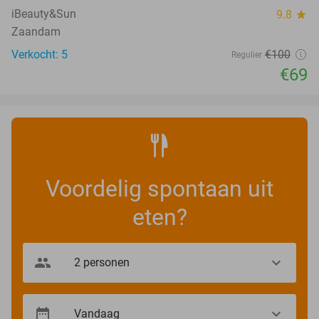
iBeauty&Sun
9.8
star
Zaandam
Verkocht: 5
€100
Regulier
€69
Voordelig spontaan uit
eten?