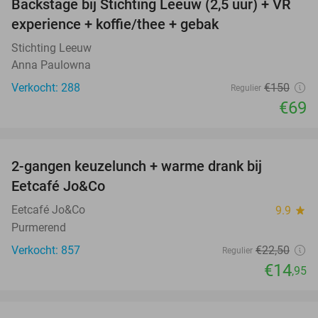
Backstage bij Stichting Leeuw (2,5 uur) + VR
54%
experience + koffie/thee + gebak
Stichting Leeuw
Anna Paulowna
Verkocht: 288
€150
Regulier
€69
favorite_border
2-gangen keuzelunch + warme drank bij
34%
Eetcafé Jo&Co
Eetcafé Jo&Co
9.9
star
Purmerend
Verkocht: 857
€22
,50
Regulier
€14
,95
favorite_border