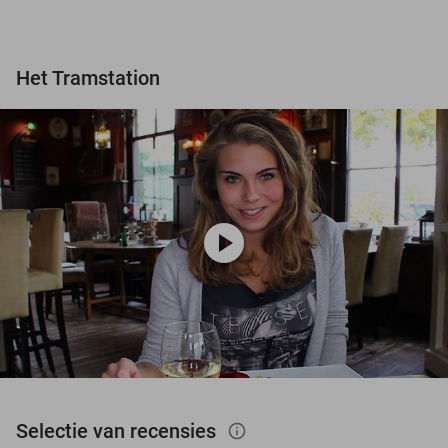
Het Tramstation
play_circle
Selectie van recensies
info_outlined