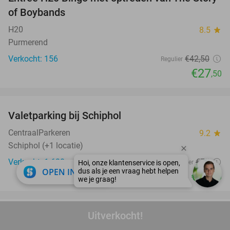
35%
of Boybands
H20
8.5
star
Purmerend
Verkocht: 156
€42
,50
Regulier
€27
,50
favorite_border
Valetparking bij Schiphol
23%
CentraalParkeren
9.2
star
Schiphol (+1 locatie)
Verkocht: 1.638
€75
Regulier
close
OPEN IN APP
€57
,50
favorite_border
Uitverkocht!
1 of 2 heat(s) karten bij Coronel Kartracing
23%