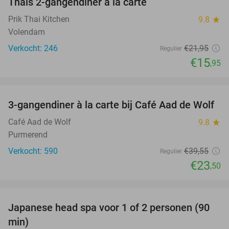
Thais 2-gangendiner à la carte
27%
Prik Thai Kitchen
9.8
star
Volendam
Verkocht: 246
€21
,95
Regulier
€15
,95
favorite_border
3-gangendiner à la carte bij Café Aad de Wolf
41%
Café Aad de Wolf
9.8
star
Purmerend
Verkocht: 590
€39
,55
Regulier
€23
,50
favorite_border
Japanese head spa voor 1 of 2 personen (90
31%
min)