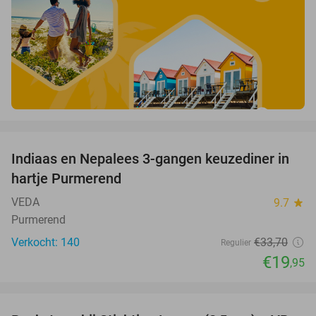
favorite_border
Indiaas en Nepalees 3-gangen keuzediner in
41%
hartje Purmerend
VEDA
9.7
star
Purmerend
Verkocht: 140
€33
,70
Regulier
€19
,95
favorite_border