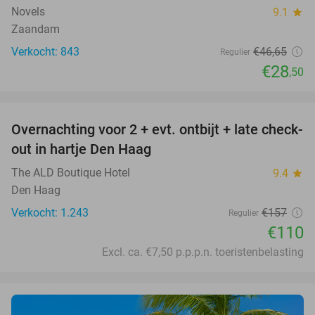
Novels
9.1
star
Zaandam
Verkocht: 843
€46
,65
Regulier
€28
,50
favorite_border
Overnachting voor 2 + evt. ontbijt + late check-
30%
out in hartje Den Haag
The ALD Boutique Hotel
9.4
star
Den Haag
Verkocht: 1.243
€157
Regulier
€110
Excl. ca. €7,50 p.p.p.n. toeristenbelasting