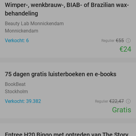
Wimper-, wenkbrauw-, BIAB- of Brazilian wax-
56%
behandeling
Beauty Lab Monnickendam
Monnickendam
Verkocht: 6
€55
Regulier
€24
favorite_border
100%
75 dagen gratis luisterboeken en e-books
BookBeat
Stockholm
Verkocht: 39.382
€22
,47
Regulier
Gratis
favorite_border
Entree H20 Bingo met optreden van The Story