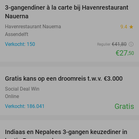
3-gangendiner à la carte bij Havenrestaurant
34%
Nauerna
Havenrestaurant Nauerna
9.4
star
Assendelft
Verkocht: 150
€41
,80
Regulier
€27
,50
favorite_border
Gratis kans op een droomreis t.w.v. €3.000
Social Deal Win
Online
Gratis
Verkocht: 186.041
favorite_border
Indiaas en Nepalees 3-gangen keuzediner in
41%