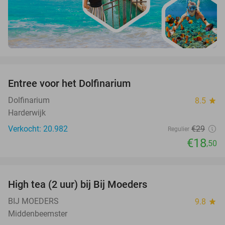
favorite_border
Entree voor het Dolfinarium
36%
Dolfinarium
8.5
star
Harderwijk
Verkocht: 20.982
€29
Regulier
€18
,50
favorite_border
High tea (2 uur) bij Bij Moeders
32%
BIJ MOEDERS
9.8
star
Middenbeemster