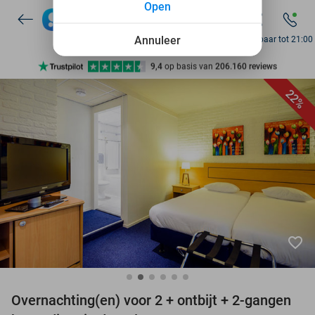
Open
7 dagen per week beschikbaar
10+ miljoen leden
Annuleer
Bereikbaar tot 21:00
9,4
op basis van
206.160 reviews
Ontdek 15.000+ deals
22%
7 dagen per week beschikbaar
10+ miljoen leden
favorite_border
Overnachting(en) voor 2 + ontbijt + 2-gangen