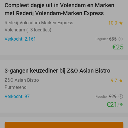
Compleet dagje uit in Volendam en Marken
55%
met Rederij Volendam-Marken Express
Rederij Volendam-Marken Express
10.0
star
Volendam (+3 locaties)
Verkocht: 2.161
€55
Regulier
€25
favorite_border
3-gangen keuzediner bij Z&O Asian Bistro
24%
Z&O Asian Bistro
9.7
star
Purmerend
Verkocht: 97
€29
Regulier
€21
,95