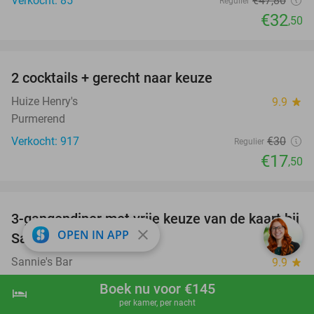
Verkocht: 85
€47
,80
Regulier
€32
,50
favorite_border
2 cocktails + gerecht naar keuze
42%
Huize Henry's
9.9
star
Purmerend
Verkocht: 917
€30
Regulier
€17
,50
favorite_border
3-gangendiner met vrije keuze van de kaart bij
40%
close
OPEN IN APP
Sannie's Bar
Sannie's Bar
9.9
star
Purmerend
Boek nu voor €145
hotel
shopping_cart
Boek nu
navigate_next
Verkocht: 120
€39
,15
Regulier
per kamer, per nacht