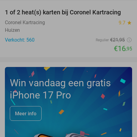
1 of 2 heat(s) karten bij Coronel Kartracing
23%
NEW
TODAY
Coronel Kartracing
9.7
star
Huizen
Verkocht: 560
€21
,95
Regulier
€16
,95
Win vandaag een gratis
iPhone 17 Pro
Meer info