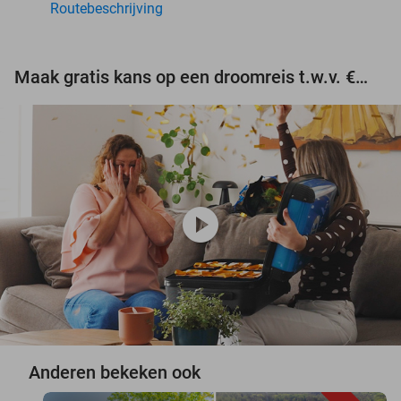
Routebeschrijving
Maak gratis kans op een droomreis t.w.v. €3.000!
play_circle
Anderen bekeken ook