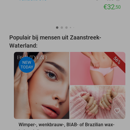
€32
,50
Populair bij mensen uit Zaanstreek-
Waterland:
56%
NEW
TODAY
favorite_border
Wimper-, wenkbrauw-, BIAB- of Brazilian wax-