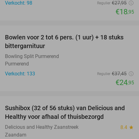
Verkocht: 98
€27
,95
Regulier
€18
,95
favorite_border
Bowlen voor 2 tot 6 pers. (1 uur) + 18 stuks
33%
bittergarnituur
Bowling Split Purmerend
Purmerend
Verkocht: 133
€37
,45
Regulier
€24
,95
favorite_border
Sushibox (32 of 56 stuks) van Delicious and
58%
Healthy voor afhaal of thuisbezorgd
Delicious and Healthy Zaanstreek
8.4
star
Zaandam