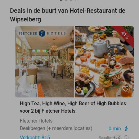
Deals in de buurt van Hotel-Restaurant de
Wipselberg
41%
favorite_border
High Tea, High Wine, High Beer of High Bubbles
voor 2 bij Fletcher Hotels
Fletcher Hotels
Beekbergen (+ meerdere locaties)
0 min.
directions_walk
Verkocht: 815
€55
Regulier