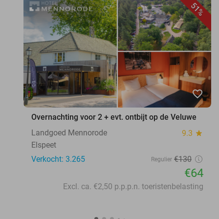
51%
favorite_border
Overnachting voor 2 + evt. ontbijt op de Veluwe
Landgoed Mennorode
9.3
star
Elspeet
Verkocht: 3.265
€130
Regulier
€64
Excl. ca. €2,50 p.p.p.n. toeristenbelasting