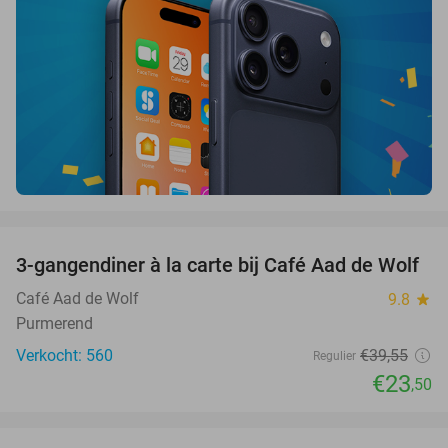
favorite_border
3-gangendiner à la carte bij Café Aad de Wolf
41%
Café Aad de Wolf
9.8
star
Purmerend
Verkocht: 560
€39
,55
Regulier
€23
,50
favorite_border