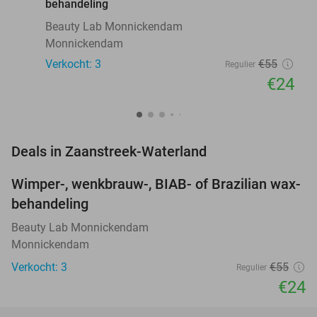
behandeling
Beauty Lab Monnickendam
Monnickendam
Verkocht: 3
€55
Regulier
€24
favorite_border
Deals in Zaanstreek-Waterland
Wimper-, wenkbrauw-, BIAB- of Brazilian wax-
56%
NEW
behandeling
TODAY
Beauty Lab Monnickendam
Monnickendam
Verkocht: 3
€55
Regulier
€24
favorite_border