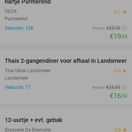
hartje Purmerend
VEDA
9.7
star
Purmerend
Verkocht: 136
€33
,70
Regulier
€19
,95
favorite_border
Thais 2-gangendiner voor afhaal in Landsmeer
35%
Thai Ubon Landsmeer
9.8
star
Landsmeer
Verkocht: 77
€25
,55
Regulier
€16
,50
favorite_border
12-uurtje + evt. gebak
32%
Brasserie De Beemster
9.9
star