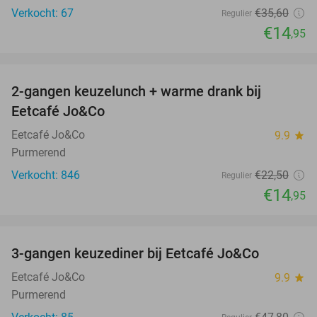
Verkocht: 67
€35
,60
Regulier
€14
,95
favorite_border
2-gangen keuzelunch + warme drank bij
34%
Eetcafé Jo&Co
Eetcafé Jo&Co
9.9
star
Purmerend
Verkocht: 846
€22
,50
Regulier
€14
,95
favorite_border
3-gangen keuzediner bij Eetcafé Jo&Co
32%
Eetcafé Jo&Co
9.9
star
Purmerend