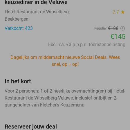
keuzediner in de Veluwe
Hotel-Restaurant de Wipselberg
7.7
star
Beekbergen
Verkocht: 423
€186
Regulier
€145
Excl. ca. €3 p.p.p.n. toeristenbelasting
Dagelijks om middernacht nieuwe Social Deals. Wees
snel, op = op!
In het kort
Voor 2 personen: 1 of 2 heerlijke overnachting(en) bij Hotel-
Restaurant de Wipselberg-Veluwe, inclusief ontbijt en 2-
gangendiner van Fletcher's Keuzemenu
Reserveer jouw deal