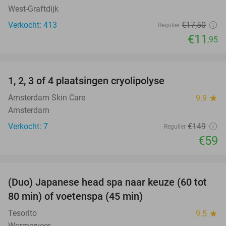
West-Graftdijk
Verkocht: 413
€17
,50
Regulier
€11
,95
favorite_border
1, 2, 3 of 4 plaatsingen cryolipolyse
60%
Amsterdam Skin Care
9.9
star
Amsterdam
Verkocht: 7
€149
Regulier
€59
favorite_border
(Duo) Japanese head spa naar keuze (60 tot
38%
80 min) of voetenspa (45 min)
Tesorito
9.5
star
Wormerveer