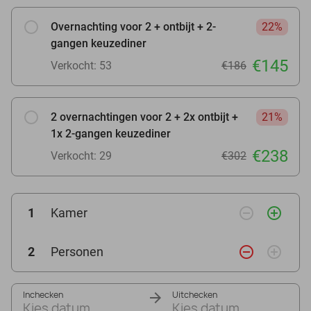
Overnachting voor 2 + ontbijt + 2-
22%
gangen keuzediner
€145
Verkocht: 53
€186
2 overnachtingen voor 2 + 2x ontbijt +
21%
1x 2-gangen keuzediner
€238
Verkocht: 29
€302
remove_circle_outline
add_circle_outline
1
Kamer
remove_circle_outline
add_circle_outline
2
Personen
Inchecken
Uitchecken
Kies datum
Kies datum