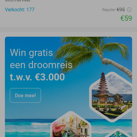
Verkocht: 177
€95
Regulier
€59
Win gratis
een droomreis
t.w.v. €3.000
Doe mee!