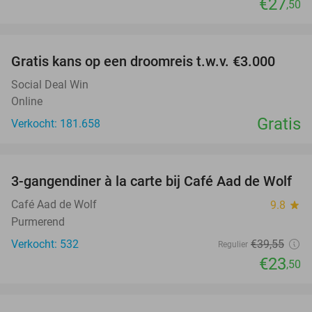
€27
,50
favorite_border
Gratis kans op een droomreis t.w.v. €3.000
Social Deal Win
Online
Gratis
Verkocht: 181.658
favorite_border
3-gangendiner à la carte bij Café Aad de Wolf
41%
Café Aad de Wolf
9.8
star
Purmerend
Verkocht: 532
€39
,55
Regulier
€23
,50
favorite_border