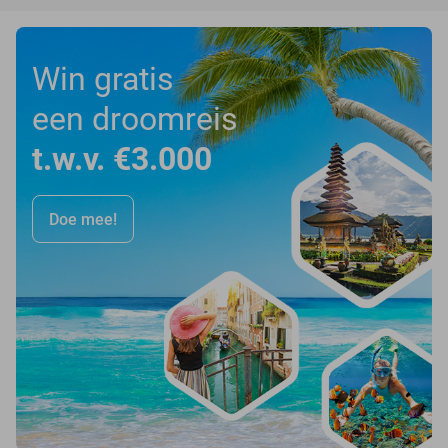
Win gratis
een droomreis
t.w.v. €3.000
Doe mee!