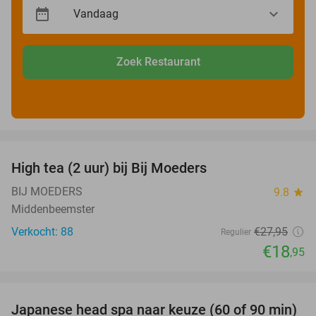
Zoek Restaurant
favorite_border
High tea (2 uur) bij Bij Moeders
32%
BIJ MOEDERS
9.8
star
Middenbeemster
Verkocht: 88
€27
,95
Regulier
€18
,95
favorite_border
Japanese head spa naar keuze (60 of 90 min)
39%