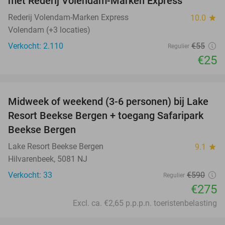
met Rederij Volendam-Marken Express
Rederij Volendam-Marken Express
10.0
star
Volendam (+3 locaties)
Verkocht: 2.110
€55
Regulier
€25
favorite_border
Midweek of weekend (3-6 personen) bij Lake
53%
Resort Beekse Bergen + toegang Safaripark
Beekse Bergen
Lake Resort Beekse Bergen
9.1
star
Hilvarenbeek, 5081 NJ
Verkocht: 33
€590
Regulier
€275
Excl. ca. €2,65 p.p.p.n. toeristenbelasting
favorite_border