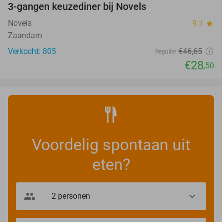
3-gangen keuzediner bij Novels
39%
Novels
9.1
star
Zaandam
Verkocht: 805
€46
,65
Regulier
€28
,50
Voordelig spontaan uit
eten?