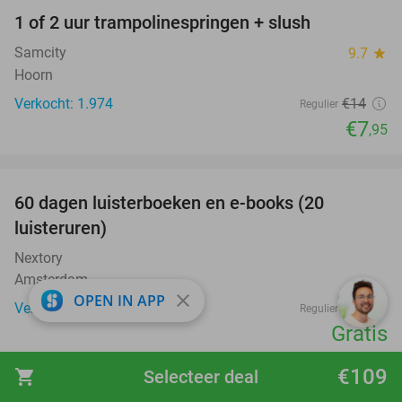
1 of 2 uur trampolinespringen + slush
43%
Samcity
9.7
star
Hoorn
Verkocht: 1.974
€14
Regulier
€7
,95
favorite_border
100%
60 dagen luisterboeken en e-books (20
luisteruren)
Nextory
Amsterdam
close
OPEN IN APP
Verkocht: 6.374
€24
Regulier
Gratis
favorite_border
€109
shopping_cart
Selecteer deal