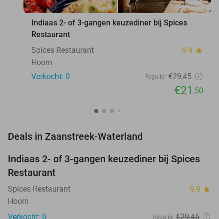
Indiaas 2- of 3-gangen keuzediner bij Spices
Restaurant
Spices Restaurant
9.9
star
Hoorn
Verkocht: 0
€29
,45
Regulier
€21
,50
favorite_border
Deals in Zaanstreek-Waterland
Indiaas 2- of 3-gangen keuzediner bij Spices
27%
NEW
Restaurant
TODAY
Spices Restaurant
9.9
star
Hoorn
Verkocht: 0
€29
,45
Regulier