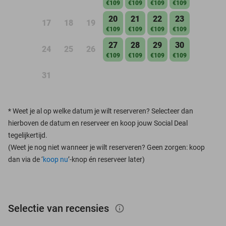
€109
€109
€109
€109
20
21
22
23
17
18
19
€109
€109
€109
€109
27
28
29
30
24
25
26
€109
€109
€109
€109
31
*
Weet je al op welke datum je wilt reserveren? Selecteer dan
hierboven de datum en reserveer en koop jouw Social Deal
tegelijkertijd.
(Weet je nog niet wanneer je wilt reserveren? Geen zorgen: koop
dan via de ‘
koop nu
’-knop én reserveer later)
Selectie van recensies
info_outlined