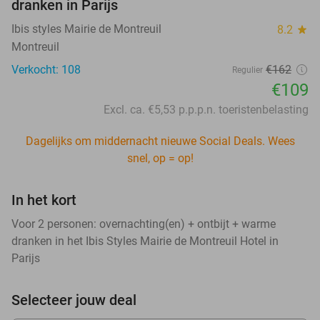
dranken in Parijs
Ibis styles Mairie de Montreuil
8.2
star
Montreuil
Verkocht: 108
€162
Regulier
€109
Excl. ca. €5,53 p.p.p.n. toeristenbelasting
Dagelijks om middernacht nieuwe Social Deals. Wees
snel, op = op!
In het kort
Voor 2 personen: overnachting(en) + ontbijt + warme
dranken in het Ibis Styles Mairie de Montreuil Hotel in
Parijs
Selecteer jouw deal