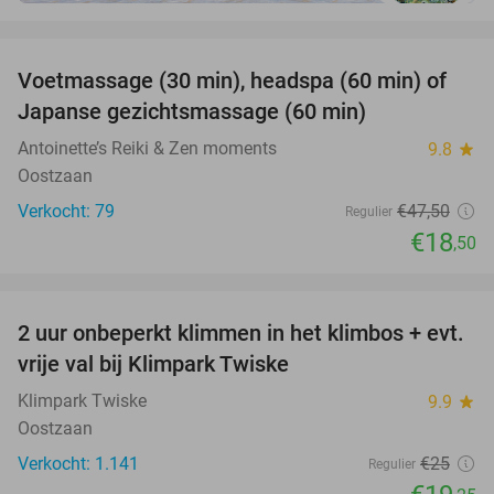
favorite_border
Voetmassage (30 min), headspa (60 min) of
61%
Japanse gezichtsmassage (60 min)
Antoinette’s Reiki & Zen moments
9.8
star
Oostzaan
Verkocht: 79
€47
,50
Regulier
€18
,50
favorite_border
2 uur onbeperkt klimmen in het klimbos + evt.
23%
vrije val bij Klimpark Twiske
Klimpark Twiske
9.9
star
Oostzaan
Verkocht: 1.141
€25
Regulier