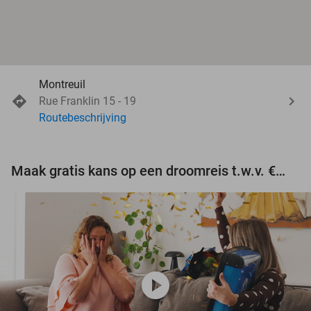
Montreuil
Rue Franklin 15 - 19
Routebeschrijving
Maak gratis kans op een droomreis t.w.v. €3.000!
play_circle