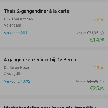
Thais 2-gangendiner à la carte
32%
Prik Thai Kitchen
9.8
star
Volendam
Verkocht: 201
€21
,95
Regulier
€14
,95
favorite_border
4-gangen keuzediner bij De Beren
46%
De Beren Hoorn
9.5
star
Zwaagdijk
Verkocht: 1.692
€47
,70
Regulier
€25
,95
favorite_border