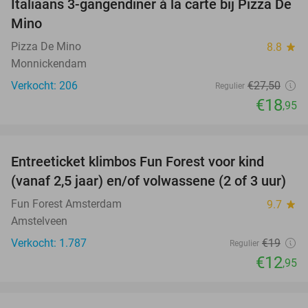
Italiaans 3-gangendiner à la carte bij Pizza De
31%
Mino
Pizza De Mino
8.8
star
Monnickendam
Verkocht: 206
€27
,50
Regulier
€18
,95
favorite_border
Entreeticket klimbos Fun Forest voor kind
32%
(vanaf 2,5 jaar) en/of volwassene (2 of 3 uur)
Fun Forest Amsterdam
9.7
star
Amstelveen
Verkocht: 1.787
€19
Regulier
€12
,95
favorite_border