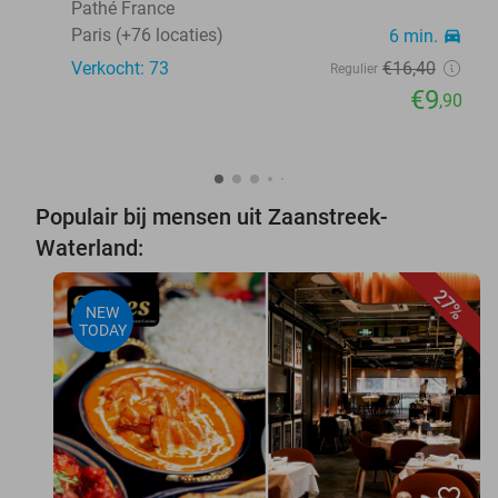
Pathé France
Paris (+76 locaties)
6 min.
directions_car
Verkocht: 73
€16
,40
Regulier
€9
,90
Populair bij mensen uit Zaanstreek-
Waterland:
27%
NEW
TODAY
favorite_border