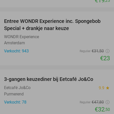
€19
,25
favorite_border
Entree WONDR Experience inc. Spongebob
27%
Special + drankje naar keuze
WONDR Experience
Amsterdam
Verkocht: 943
€31
,50
Regulier
€23
favorite_border
3-gangen keuzediner bij Eetcafé Jo&Co
32%
Eetcafé Jo&Co
9.9
star
Purmerend
Verkocht: 78
€47
,80
Regulier
€32
,50