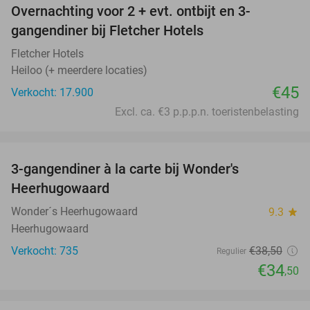
Overnachting voor 2 + evt. ontbijt en 3-
gangendiner bij Fletcher Hotels
Fletcher Hotels
Heiloo (+ meerdere locaties)
€45
Verkocht: 17.900
Excl. ca. €3 p.p.p.n. toeristenbelasting
favorite_border
3-gangendiner à la carte bij Wonder's
10%
Heerhugowaard
Wonder´s Heerhugowaard
9.3
star
Heerhugowaard
Verkocht: 735
€38
,50
Regulier
€34
,50
favorite_border