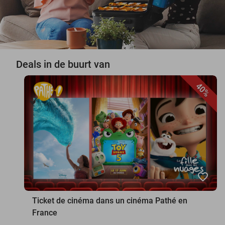
Deals in de buurt van
40%
favorite_border
Ticket de cinéma dans un cinéma Pathé en
France