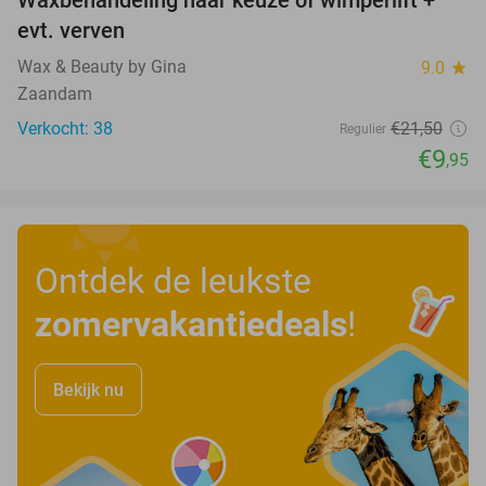
Waxbehandeling naar keuze of wimperlift +
54%
evt. verven
Wax & Beauty by Gina
9.0
star
Zaandam
Verkocht: 38
€21
,50
Regulier
€9
,95
Ontdek de leukste
zomervakantiedeals
!
Bekijk nu