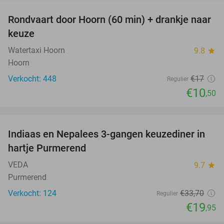
Rondvaart door Hoorn (60 min) + drankje naar
38%
keuze
Watertaxi Hoorn
9.8
star
Hoorn
Verkocht: 448
€17
Regulier
€10
,50
favorite_border
Indiaas en Nepalees 3-gangen keuzediner in
41%
hartje Purmerend
VEDA
9.7
star
Purmerend
Verkocht: 124
€33
,70
Regulier
€19
,95