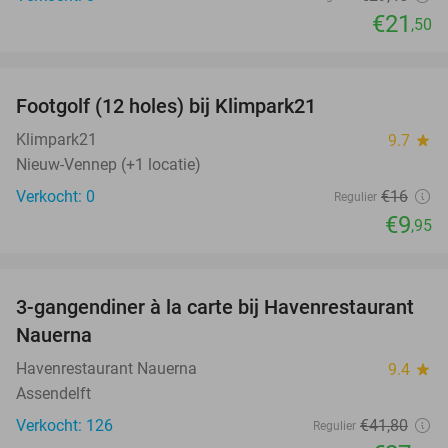
€21
,50
favorite_border
Footgolf (12 holes) bij Klimpark21
38%
NEW
TODAY
Klimpark21
9.7
star
Nieuw-Vennep (+1 locatie)
Verkocht: 0
€16
Regulier
€9
,95
favorite_border
3-gangendiner à la carte bij Havenrestaurant
34%
Nauerna
Havenrestaurant Nauerna
9.4
star
Assendelft
Verkocht: 126
€41
,80
Regulier