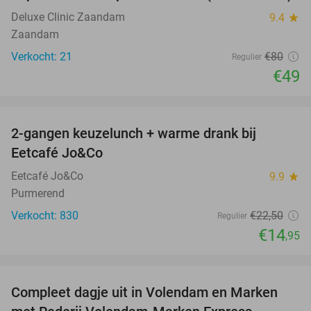
Deluxe Clinic Zaandam
9.4
star
Zaandam
Verkocht: 21
€80
Regulier
€49
favorite_border
2-gangen keuzelunch + warme drank bij
34%
Eetcafé Jo&Co
Eetcafé Jo&Co
9.9
star
Purmerend
Verkocht: 830
€22
,50
Regulier
€14
,95
favorite_border
Compleet dagje uit in Volendam en Marken
55%