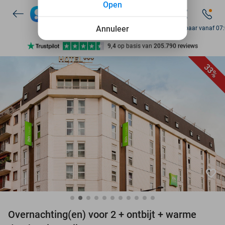
Open
7 dagen per week beschikbaar
10+ miljoen leden
Annuleer
Bereikbaar vanaf 07
9,4
op basis van
205.790 reviews
Ontdek 15.000+ deals
33%
7 dagen per week beschikbaar
10+ miljoen leden
favorite_border
Overnachting(en) voor 2 + ontbijt + warme