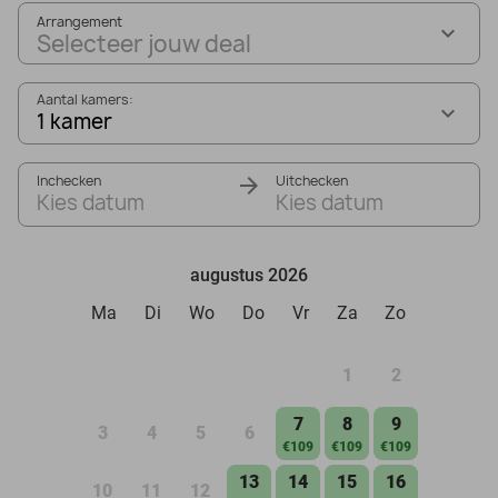
Arrangement
Selecteer jouw deal
Aantal kamers:
1 kamer
Inchecken
Uitchecken
Kies datum
Kies datum
augustus 2026
Ma
Di
Wo
Do
Vr
Za
Zo
1
2
7
8
9
3
4
5
6
€109
€109
€109
13
14
15
16
10
11
12