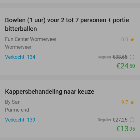
favorite_border
Bowlen (1 uur) voor 2 tot 7 personen + portie
37%
bitterballen
Fun Center Wormerveer
10.0
star
Wormerveer
Verkocht: 134
€38
,65
Regulier
€24
,50
favorite_border
Kappersbehandeling naar keuze
49%
By San
9.7
star
Purmerend
Verkocht: 139
€27
,25
Regulier
€13
,95
favorite_border