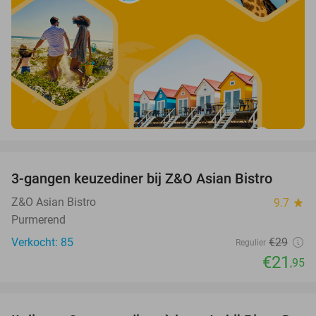
favorite_border
3-gangen keuzediner bij Z&O Asian Bistro
24%
Z&O Asian Bistro
9.7
star
Purmerend
Verkocht: 85
€29
Regulier
€21
,95
favorite_border