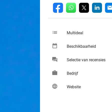
whatsapp
linkedin
fb
mai
list
keybo
Multideal
date_range
keybo
Beschikbaarheid
chat
keybo
Selectie van recensies
work
keybo
Bedrijf
language
keybo
Website