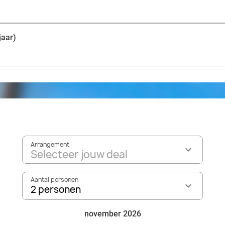
compleet avondje uit voor jong en oud!
jaar)
Arrangement
Selecteer jouw deal
Aantal personen:
2 personen
november 2026