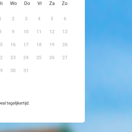
Di
Wo
Do
Vr
Za
Zo
1
2
3
4
5
6
8
9
10
11
12
13
5
16
17
18
19
20
2
23
24
25
26
27
9
30
31
l tegelijkertijd.