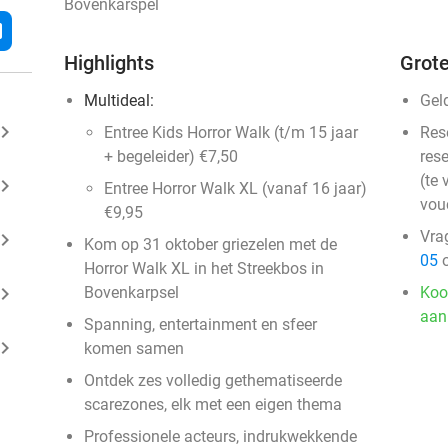
Bovenkarspel
l
Highlights
Grote
Multideal:
Gel
ard_arrow_right
Entree Kids Horror Walk (t/m 15 jaar
Res
+ begeleider) €7,50
rese
(te 
ard_arrow_right
Entree Horror Walk XL (vanaf 16 jaar)
vou
€9,95
Vra
ard_arrow_right
Kom op 31 oktober griezelen met de
05
o
Horror Walk XL in het Streekbos in
ard_arrow_right
Bovenkarpsel
Koo
aan
Spanning, entertainment en sfeer
ard_arrow_right
komen samen
Ontdek zes volledig gethematiseerde
scarezones, elk met een eigen thema
Professionele acteurs, indrukwekkende