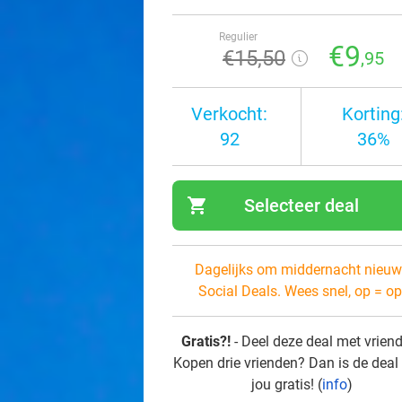
Regulier
€9
€15
,50
,95
Verkocht:
Korting
92
36%
shopping_cart
Selecteer deal
navi
Dagelijks om middernacht nieuw
Social Deals. Wees snel, op = op
Gratis?!
- Deel deze deal met vrien
Kopen drie vrienden? Dan is de deal
jou gratis! (
info
)