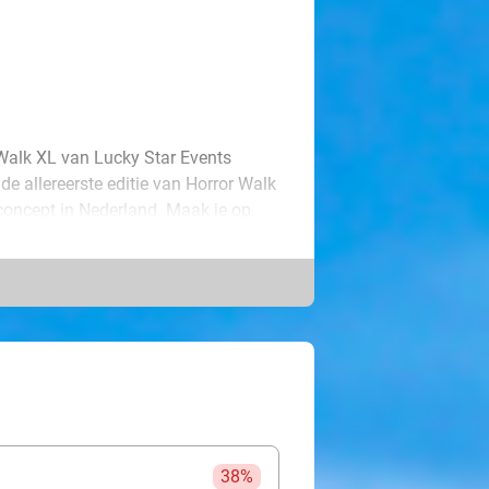
 Walk XL van Lucky Star Events
de allereerste editie van Horror Walk
 concept in Nederland. Maak je op
entertainment en sfeer
ig gethematiseerde scarezones,
t-, geluids- en special effects
ft een eigen thema en biedt telkens
vindt er eerst een kindereditie
eld voor gezinnen en jonge
gankelijke ervaring. Klaar met
ertainment, muziek en horeca. Een
38%