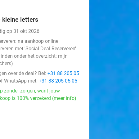
 kleine letters
dig op 31 okt 2026
erveren:
na aankoop online
rveren met 'Social Deal Reserveren'
vinden onder het overzicht:
mijn
chers
)
gen over de deal? Bel:
+31 88 205 05
f WhatsApp met:
+31 88 205 05 05
p zonder zorgen, want jouw
koop is 100% verzekerd (meer info)