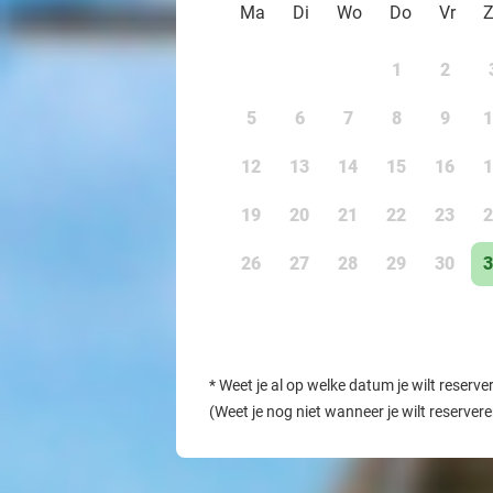
Ma
Di
Wo
Do
Vr
1
2
5
6
7
8
9
1
12
13
14
15
16
1
19
20
21
22
23
2
26
27
28
29
30
3
*
Weet je al op welke datum je wilt reserve
(Weet je nog niet wanneer je wilt reserver