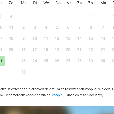
Za
Zo
Ma
Di
Wo
Do
Vr
Za
Zo
Ma
3
4
1
0
11
2
3
4
5
6
7
8
7
7
18
9
10
11
12
13
14
15
14
1
4
25
16
17
18
19
20
21
22
21
2
1
23
24
25
26
27
28
29
28
2
30
ren? Selecteer dan hierboven de datum en reserveer en koop jouw Social Dea
en? Geen zorgen: koop dan via de ‘
koop nu
’-knop én reserveer later)