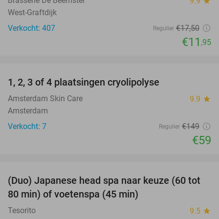
Brasserie De Beemster
9.9
star
West-Graftdijk
Verkocht: 407
€17
,50
Regulier
€11
,95
favorite_border
1, 2, 3 of 4 plaatsingen cryolipolyse
60%
Amsterdam Skin Care
9.9
star
Amsterdam
Verkocht: 7
€149
Regulier
€59
favorite_border
(Duo) Japanese head spa naar keuze (60 tot
38%
80 min) of voetenspa (45 min)
Tesorito
9.5
star