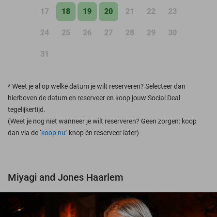
17
18
19
20
21
22
23
24
25
26
27
28
29
30
31
*
Weet je al op welke datum je wilt reserveren? Selecteer dan
hierboven de datum en reserveer en koop jouw Social Deal
tegelijkertijd.
(Weet je nog niet wanneer je wilt reserveren? Geen zorgen: koop
dan via de ‘
koop nu
’-knop én reserveer later)
Miyagi and Jones Haarlem