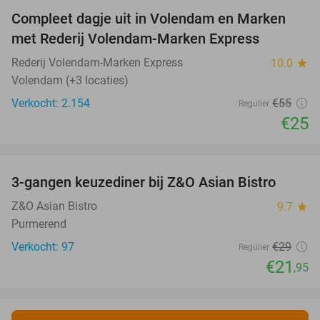
Compleet dagje uit in Volendam en Marken
55%
met Rederij Volendam-Marken Express
Rederij Volendam-Marken Express
10.0
star
Volendam (+3 locaties)
Verkocht: 2.154
€55
Regulier
€25
favorite_border
3-gangen keuzediner bij Z&O Asian Bistro
24%
Z&O Asian Bistro
9.7
star
Purmerend
Verkocht: 97
€29
Regulier
€21
,95