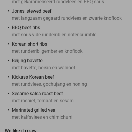
met gekarameliseerd rundvlees en BBQ-saus
Jones’ stewed beef
met langzaam gegaard rundvlees en zwarte knoflook
BBQ beef ribs
met sous-vide runderrib en notencrumble
Korean short ribs
met runderrib, gember en knoflook
Beijing bavette
met bavette, hoisin en walnoot
Kickass Korean beef
met rundvlees, gochujang en honing
Sesame salsa roast beef
met rosbief, tomaat en sesam
Marinated grilled veal
met kalfsvlees en chimichurri
We like it rrraw