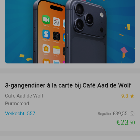
favorite_border
3-gangendiner à la carte bij Café Aad de Wolf
41%
Café Aad de Wolf
9.8
star
Purmerend
Verkocht: 557
€39
,55
Regulier
€23
,50
favorite_border