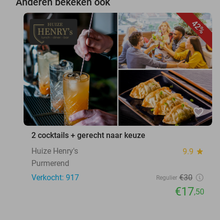
Anderen bekeken ook
42%
favorite_border
2 cocktails + gerecht naar keuze
Huize Henry's
9.9
star
Purmerend
Verkocht: 917
€30
Regulier
€17
,50