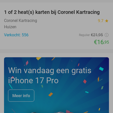
1 of 2 heat(s) karten bij Coronel Kartracing
23%
NEW
TODAY
Coronel Kartracing
9.7
star
Huizen
Verkocht: 556
€21
,95
Regulier
€16
,95
Win vandaag een gratis
iPhone 17 Pro
Meer info