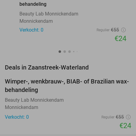
behandeling
Beauty Lab Monnickendam
Monnickendam
Verkocht: 0
€55
Regulier
€24
favorite_border
Deals in Zaanstreek-Waterland
Wimper-, wenkbrauw-, BIAB- of Brazilian wax-
56%
NEW
behandeling
TODAY
Beauty Lab Monnickendam
Monnickendam
Verkocht: 0
€55
Regulier
€24
favorite_border