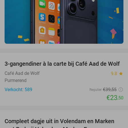
favorite_border
3-gangendiner à la carte bij Café Aad de Wolf
41%
Café Aad de Wolf
9.8
star
Purmerend
Verkocht: 589
€39
,55
Regulier
€23
,50
favorite_border
Compleet dagje uit in Volendam en Marken
55%