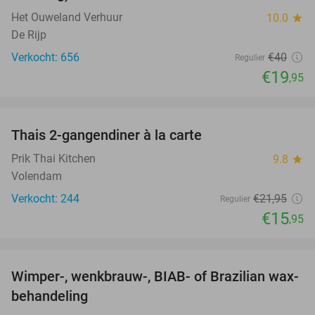
Het Ouweland Verhuur
10.0
star
De Rijp
Verkocht: 656
€40
Regulier
€19
,95
favorite_border
Thais 2-gangendiner à la carte
27%
Prik Thai Kitchen
9.8
star
Volendam
Verkocht: 244
€21
,95
Regulier
€15
,95
favorite_border
Wimper-, wenkbrauw-, BIAB- of Brazilian wax-
56%
behandeling