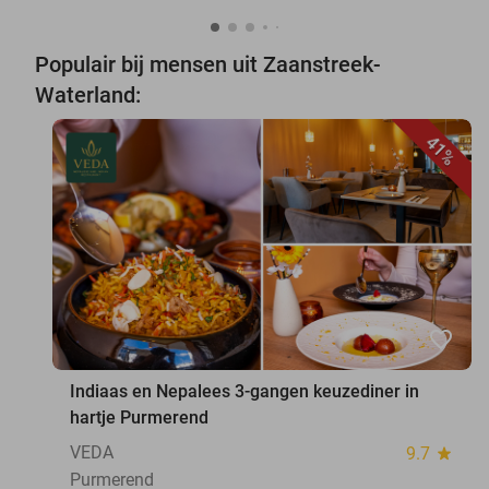
Populair bij mensen uit Zaanstreek-
Waterland:
41%
favorite_border
Indiaas en Nepalees 3-gangen keuzediner in
hartje Purmerend
VEDA
9.7
star
Purmerend