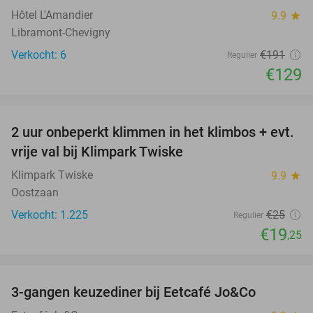
Hôtel L'Amandier
9.9
star
Libramont-Chevigny
Verkocht: 6
€191
Regulier
€129
favorite_border
2 uur onbeperkt klimmen in het klimbos + evt.
23%
vrije val bij Klimpark Twiske
Klimpark Twiske
9.9
star
Oostzaan
Verkocht: 1.225
€25
Regulier
€19
,25
favorite_border
3-gangen keuzediner bij Eetcafé Jo&Co
32%