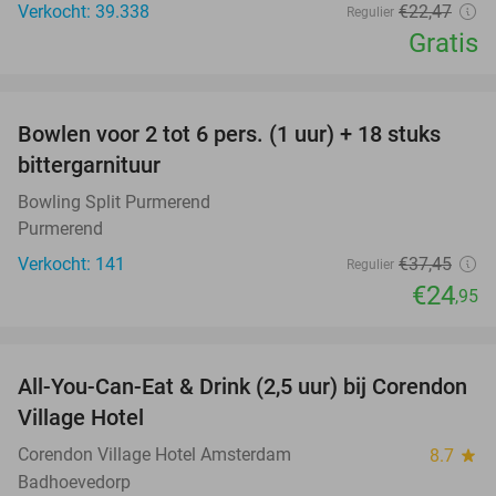
Verkocht: 39.338
€22
,47
Regulier
Gratis
favorite_border
Bowlen voor 2 tot 6 pers. (1 uur) + 18 stuks
33%
bittergarnituur
Bowling Split Purmerend
Purmerend
Verkocht: 141
€37
,45
Regulier
€24
,95
favorite_border
All-You-Can-Eat & Drink (2,5 uur) bij Corendon
37%
Village Hotel
Corendon Village Hotel Amsterdam
8.7
star
Badhoevedorp