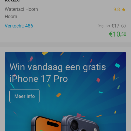
Watertaxi Hoorn
9.8
star
Hoorn
Verkocht: 486
€17
Regulier
€10
,50
Win vandaag een gratis
iPhone 17 Pro
Meer info