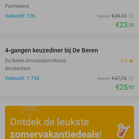
Purmerend
Verkocht: 126
€39
,15
Regulier
€23
,50
favorite_border
4-gangen keuzediner bij De Beren
46%
De Beren Amsterdam-Noord
9.2
star
Amsterdam
Verkocht: 1.734
€47
,70
Regulier
€25
,95
Ontdek de leukste
zomervakantiedeals
!