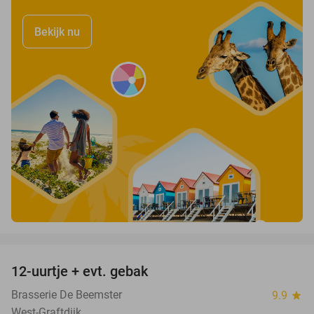
Bekijk nu
favorite_border
12-uurtje + evt. gebak
32%
Brasserie De Beemster
9.9
star
West-Graftdijk