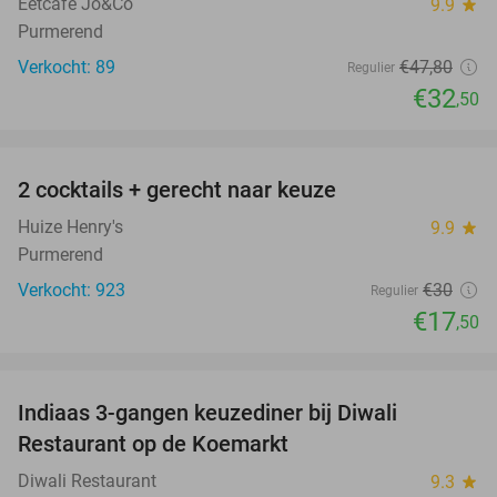
Eetcafé Jo&Co
9.9
star
Purmerend
Verkocht: 89
€47
,80
Regulier
€32
,50
favorite_border
2 cocktails + gerecht naar keuze
42%
Huize Henry's
9.9
star
Purmerend
Verkocht: 923
€30
Regulier
€17
,50
favorite_border
Indiaas 3-gangen keuzediner bij Diwali
29%
Restaurant op de Koemarkt
Diwali Restaurant
9.3
star