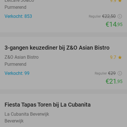
Eetcafé Jo&Co
9.9
star
Purmerend
Verkocht: 853
€22
,50
Regulier
€14
,95
favorite_border
3-gangen keuzediner bij Z&O Asian Bistro
24%
Z&O Asian Bistro
9.7
star
Purmerend
Verkocht: 99
€29
Regulier
€21
,95
favorite_border
Fiesta Tapas Toren bij La Cubanita
10%
La Cubanita Beverwijk
Beverwijk