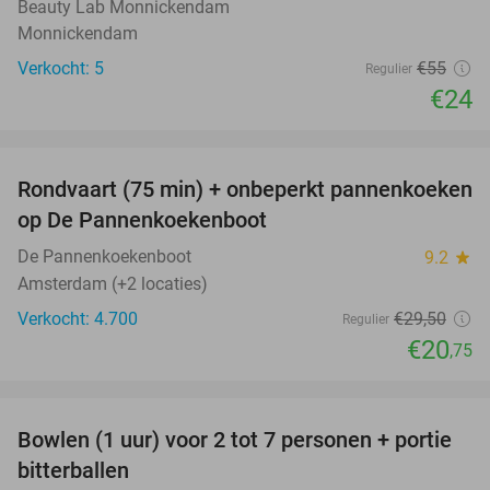
Beauty Lab Monnickendam
Monnickendam
Verkocht: 5
€55
Regulier
€24
favorite_border
Rondvaart (75 min) + onbeperkt pannenkoeken
30%
op De Pannenkoekenboot
De Pannenkoekenboot
9.2
star
Amsterdam (+2 locaties)
Verkocht: 4.700
€29
,50
Regulier
€20
,75
favorite_border
Bowlen (1 uur) voor 2 tot 7 personen + portie
37%
bitterballen