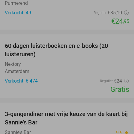
Purmerend
Verkocht: 49
€35
,10
Regulier
€24
,95
favorite_border
100%
60 dagen luisterboeken en e-books (20
luisteruren)
Nextory
Amsterdam
Verkocht: 6.474
€24
Regulier
Gratis
favorite_border
3-gangendiner met vrije keuze van de kaart bij
40%
Sannie's Bar
Sannie's Bar
9.9
star