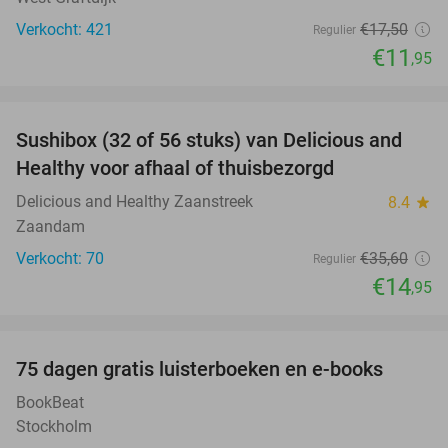
Verkocht: 421
€17
,50
Regulier
€11
,95
favorite_border
Sushibox (32 of 56 stuks) van Delicious and
58%
Healthy voor afhaal of thuisbezorgd
Delicious and Healthy Zaanstreek
8.4
star
Zaandam
Verkocht: 70
€35
,60
Regulier
€14
,95
favorite_border
100%
75 dagen gratis luisterboeken en e-books
BookBeat
Stockholm