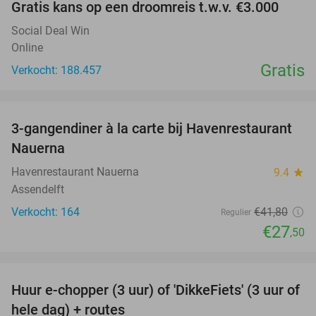
Gratis kans op een droomreis t.w.v. €3.000
Social Deal Win
Online
Gratis
Verkocht: 188.457
favorite_border
3-gangendiner à la carte bij Havenrestaurant
34%
Nauerna
Havenrestaurant Nauerna
9.4
star
Assendelft
Verkocht: 164
€41
,80
Regulier
€27
,50
favorite_border
Huur e-chopper (3 uur) of 'DikkeFiets' (3 uur of
50%
hele dag) + routes