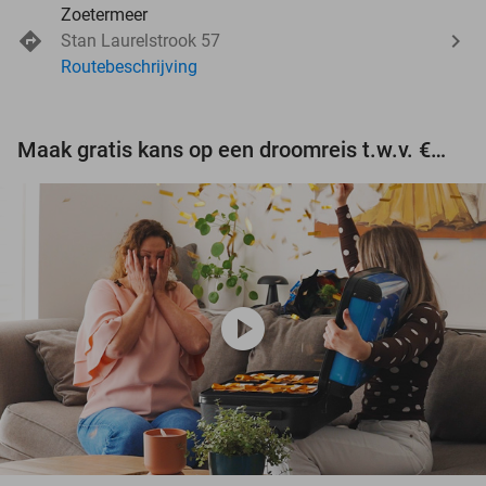
Zoetermeer
Stan Laurelstrook 57
Routebeschrijving
Maak gratis kans op een droomreis t.w.v. €3.000!
play_circle