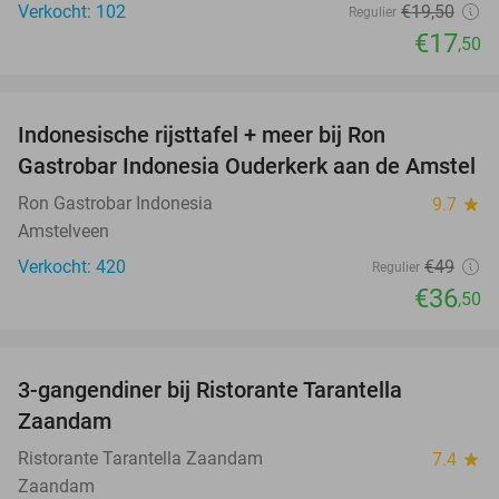
Verkocht: 102
€19
,50
Regulier
€17
,50
favorite_border
Indonesische rijsttafel + meer bij Ron
26%
Gastrobar Indonesia Ouderkerk aan de Amstel
Ron Gastrobar Indonesia
9.7
star
Amstelveen
Verkocht: 420
€49
Regulier
€36
,50
favorite_border
3-gangendiner bij Ristorante Tarantella
43%
Zaandam
Ristorante Tarantella Zaandam
7.4
star
Zaandam