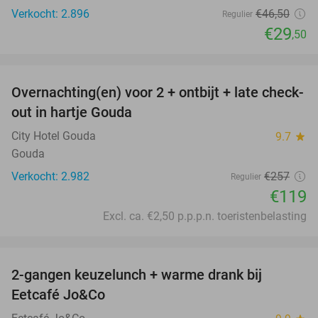
Verkocht: 2.896
€46
,50
Regulier
€29
,50
favorite_border
Overnachting(en) voor 2 + ontbijt + late check-
54%
out in hartje Gouda
City Hotel Gouda
9.7
star
Gouda
Verkocht: 2.982
€257
Regulier
€119
Excl. ca. €2,50 p.p.p.n. toeristenbelasting
favorite_border
2-gangen keuzelunch + warme drank bij
34%
Eetcafé Jo&Co