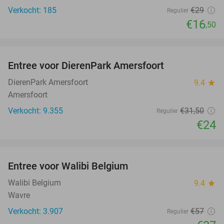
Verkocht: 185
€29
Regulier
€16
,50
favorite_border
Entree voor DierenPark Amersfoort
24%
DierenPark Amersfoort
9.4
star
Amersfoort
Verkocht: 9.355
€31
,50
Regulier
€24
favorite_border
Entree voor Walibi Belgium
35%
Walibi Belgium
9.4
star
Wavre
Verkocht: 3.907
€57
Regulier