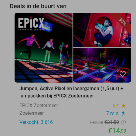
Deals in de buurt van
30%
favorite_border
Jumpen, Active Pixel en lasergamen (1,5 uur) +
jumpsokken bij EPICX Zoetermeer
EPICX Zoetermeer
8.9
star
Zoetermeer
7 min.
directions_walk
Verkocht: 3.616
€21
,50
Regulier
€14
,99