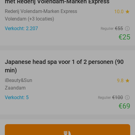
met Rederij Volendam-Marken Express
Rederij Volendam-Marken Express
10.0
star
Volendam (+3 locaties)
Verkocht: 2.207
€55
Regulier
€25
favorite_border
Japanese head spa voor 1 of 2 personen (90
31%
min)
iBeauty&Sun
9.8
star
Zaandam
Verkocht: 5
€100
Regulier
€69