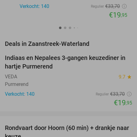
Verkocht: 140
€33
,70
Regulier
€19
,95
favorite_border
Deals in Zaanstreek-Waterland
Indiaas en Nepalees 3-gangen keuzediner in
41%
hartje Purmerend
VEDA
9.7
star
Purmerend
Verkocht: 140
€33
,70
Regulier
€19
,95
favorite_border
Rondvaart door Hoorn (60 min) + drankje naar
38%
keuze