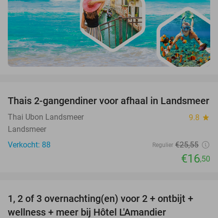
favorite_border
Thais 2-gangendiner voor afhaal in Landsmeer
35%
Thai Ubon Landsmeer
9.8
star
Landsmeer
Verkocht: 88
€25
,55
Regulier
€16
,50
favorite_border
1, 2 of 3 overnachting(en) voor 2 + ontbijt +
32%
NEW
wellness + meer bij Hôtel L'Amandier
TODAY