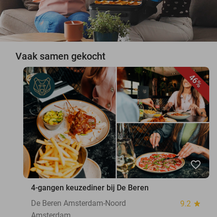
Vaak samen gekocht
46%
favorite_border
4-gangen keuzediner bij De Beren
De Beren Amsterdam-Noord
9.2
star
Amsterdam