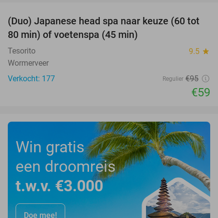
(Duo) Japanese head spa naar keuze (60 tot
38%
80 min) of voetenspa (45 min)
Tesorito
9.5
star
Wormerveer
Verkocht: 177
€95
Regulier
€59
Win gratis
een droomreis
t.w.v. €3.000
Doe mee!