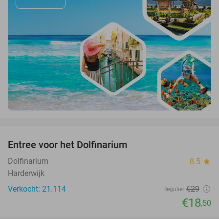
favorite_border
Entree voor het Dolfinarium
36%
Dolfinarium
8.5
star
Harderwijk
Verkocht: 21.114
€29
Regulier
€18
,50
favorite_border