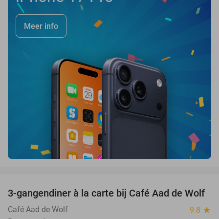
Meer info
favorite_border
3-gangendiner à la carte bij Café Aad de Wolf
41%
Café Aad de Wolf
9.8
star