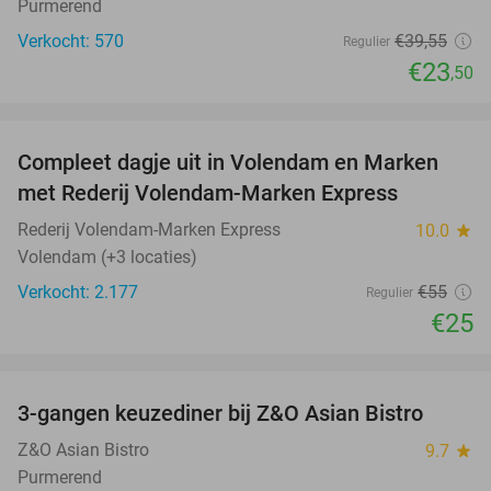
Purmerend
Verkocht: 570
€39
,55
Regulier
€23
,50
favorite_border
Compleet dagje uit in Volendam en Marken
55%
met Rederij Volendam-Marken Express
Rederij Volendam-Marken Express
10.0
star
Volendam (+3 locaties)
Verkocht: 2.177
€55
Regulier
€25
favorite_border
3-gangen keuzediner bij Z&O Asian Bistro
24%
Z&O Asian Bistro
9.7
star
Purmerend