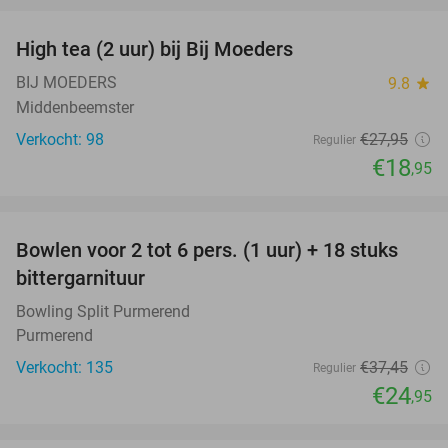
High tea (2 uur) bij Bij Moeders
32%
BIJ MOEDERS
9.8
star
Middenbeemster
Verkocht: 98
€27
,95
Regulier
€18
,95
favorite_border
Bowlen voor 2 tot 6 pers. (1 uur) + 18 stuks
33%
bittergarnituur
Bowling Split Purmerend
Purmerend
Verkocht: 135
€37
,45
Regulier
€24
,95
favorite_border