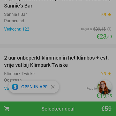
40%
Sannie's Bar
Sannie's Bar
9.9
star
Purmerend
Verkocht: 122
€39
,15
Regulier
€23
,50
favorite_border
2 uur onbeperkt klimmen in het klimbos + evt.
23%
vrije val bij Klimpark Twiske
Klimpark Twiske
9.9
star
Oostzaan
close
OPEN IN APP
Verkocht: 1.218
€25
Regulier
€19
,25
€59
shopping_cart
Selecteer deal