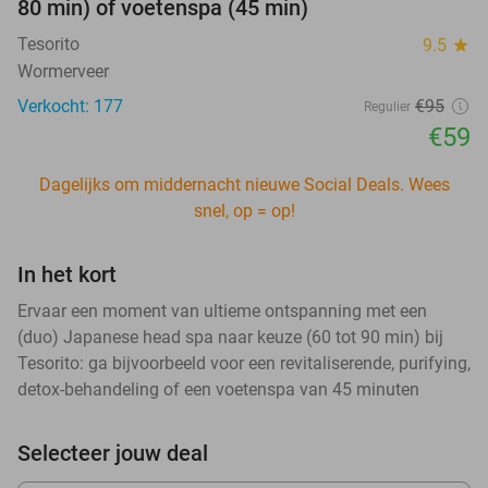
80 min) of voetenspa (45 min)
Tesorito
9.5
star
Wormerveer
Verkocht: 177
€95
Regulier
€59
Dagelijks om middernacht nieuwe Social Deals. Wees
snel, op = op!
In het kort
Ervaar een moment van ultieme ontspanning met een
(duo) Japanese head spa naar keuze (60 tot 90 min) bij
Tesorito: ga bijvoorbeeld voor een revitaliserende, purifying,
detox-behandeling of een voetenspa van 45 minuten
Selecteer jouw deal