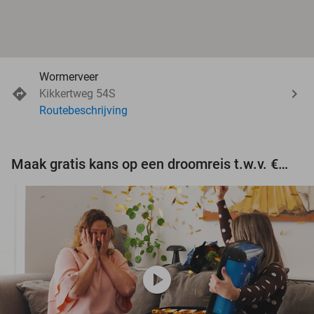
Wormerveer
Kikkertweg 54S
Routebeschrijving
Maak gratis kans op een droomreis t.w.v. €3.000!
play_circle