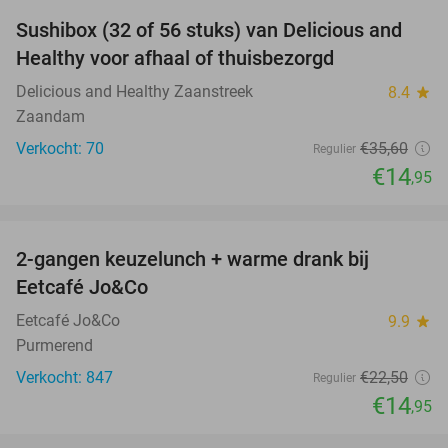
Sushibox (32 of 56 stuks) van Delicious and
58%
Healthy voor afhaal of thuisbezorgd
Delicious and Healthy Zaanstreek
8.4
star
Zaandam
Verkocht: 70
€35
,60
Regulier
€14
,95
favorite_border
2-gangen keuzelunch + warme drank bij
34%
Eetcafé Jo&Co
Eetcafé Jo&Co
9.9
star
Purmerend
Verkocht: 847
€22
,50
Regulier
€14
,95
favorite_border