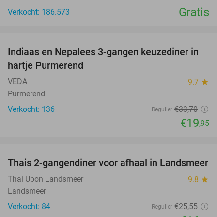
Gratis
Verkocht: 186.573
favorite_border
Indiaas en Nepalees 3-gangen keuzediner in
41%
hartje Purmerend
VEDA
9.7
star
Purmerend
Verkocht: 136
€33
,70
Regulier
€19
,95
favorite_border
Thais 2-gangendiner voor afhaal in Landsmeer
35%
Thai Ubon Landsmeer
9.8
star
Landsmeer
Verkocht: 84
€25
,55
Regulier