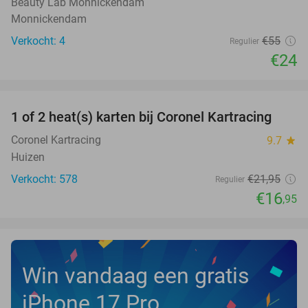
Beauty Lab Monnickendam
Monnickendam
Verkocht: 4
€55
Regulier
€24
favorite_border
1 of 2 heat(s) karten bij Coronel Kartracing
23%
NEW
TODAY
Coronel Kartracing
9.7
star
Huizen
Verkocht: 578
€21
,95
Regulier
€16
,95
Win vandaag een gratis
iPhone 17 Pro