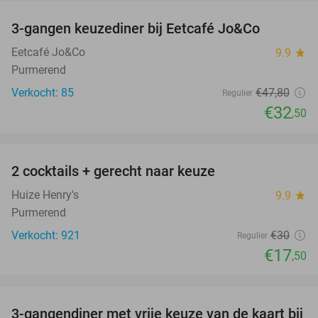
3-gangen keuzediner bij Eetcafé Jo&Co
32%
Eetcafé Jo&Co
9.9
star
Purmerend
Verkocht: 85
€47
,80
Regulier
€32
,50
favorite_border
2 cocktails + gerecht naar keuze
42%
Huize Henry's
9.9
star
Purmerend
Verkocht: 921
€30
Regulier
€17
,50
favorite_border
3-gangendiner met vrije keuze van de kaart bij