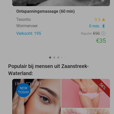
Ontspanningsmassage (60 min)
Tesorito
9.5
star
Wormerveer
0 min.
directions_walk
Verkocht: 195
€90
Regulier
€35
Populair bij mensen uit Zaanstreek-
Waterland:
56%
NEW
TODAY