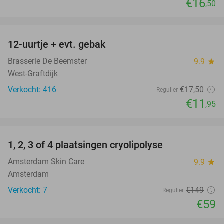
€16
,50
favorite_border
12-uurtje + evt. gebak
32%
Brasserie De Beemster
9.9
star
West-Graftdijk
Verkocht: 416
€17
,50
Regulier
€11
,95
favorite_border
1, 2, 3 of 4 plaatsingen cryolipolyse
60%
Amsterdam Skin Care
9.9
star
Amsterdam
Verkocht: 7
€149
Regulier
€59
favorite_border