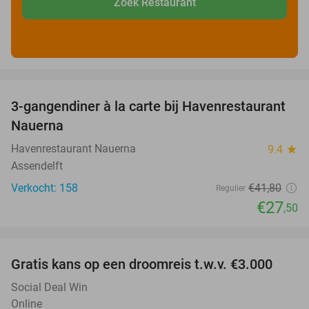
Zoek Restaurant
favorite_border
3-gangendiner à la carte bij Havenrestaurant
34%
Nauerna
Havenrestaurant Nauerna
9.4
star
Assendelft
Verkocht: 158
€41
,80
Regulier
€27
,50
favorite_border
Gratis kans op een droomreis t.w.v. €3.000
Social Deal Win
Online