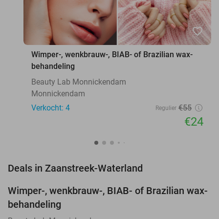
favorite_border
Wimper-, wenkbrauw-, BIAB- of Brazilian wax-
behandeling
Beauty Lab Monnickendam
Monnickendam
Verkocht: 4
€55
Regulier
€24
favorite_border
Deals in Zaanstreek-Waterland
Wimper-, wenkbrauw-, BIAB- of Brazilian wax-
56%
NEW
behandeling
TODAY