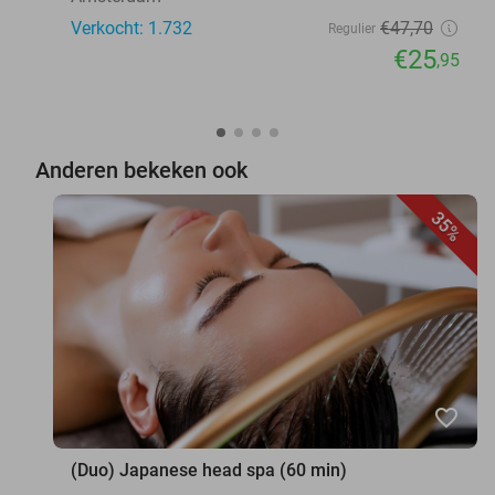
Verkocht: 1.732
€47
,70
Regulier
€25
,95
Anderen bekeken ook
35%
favorite_border
(Duo) Japanese head spa (60 min)