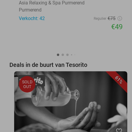
Asia Relaxing & Spa Purmerend
Purmerend
Verkocht: 42
€75
Regulier
€49
Deals in de buurt van Tesorito
61%
SOLD
OUT
favorite_border