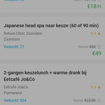
€18
,95
favorite_border
Japanese head spa naar keuze (60 of 90 min)
39%
Deluxe Clinic Zaandam
9.4
star
Zaandam
Verkocht: 21
€80
Regulier
€49
favorite_border
2-gangen keuzelunch + warme drank bij
34%
Eetcafé Jo&Co
Eetcafé Jo&Co
9.9
star
Purmerend
Verkocht: 834
€22
,50
Regulier