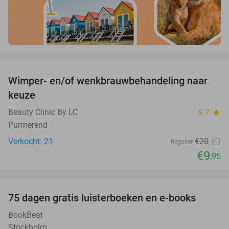
favorite_border
Wimper- en/of wenkbrauwbehandeling naar
50%
keuze
Beauty Clinic By LC
9.7
star
Purmerend
Verkocht: 21
€20
Regulier
€9
,95
favorite_border
100%
75 dagen gratis luisterboeken en e-books
BookBeat
Stockholm