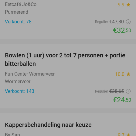
Eetcafé Jo&Co
9.9
star
Purmerend
Verkocht: 78
€47
,80
Regulier
€32
,50
favorite_border
Bowlen (1 uur) voor 2 tot 7 personen + portie
37%
bitterballen
Fun Center Wormerveer
10.0
star
Wormerveer
Verkocht: 143
€38
,65
Regulier
€24
,50
favorite_border
Kappersbehandeling naar keuze
49%
By San
9.7
star