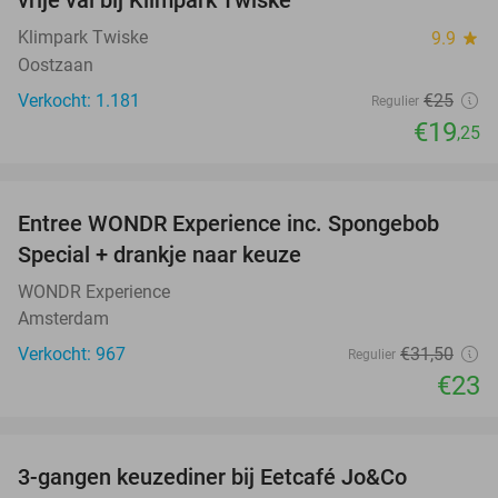
vrije val bij Klimpark Twiske
Klimpark Twiske
9.9
star
Oostzaan
Verkocht: 1.181
€25
Regulier
€19
,25
favorite_border
Entree WONDR Experience inc. Spongebob
27%
Special + drankje naar keuze
WONDR Experience
Amsterdam
Verkocht: 967
€31
,50
Regulier
€23
favorite_border
3-gangen keuzediner bij Eetcafé Jo&Co
32%