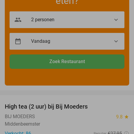
eten?
Zoek Restaurant
favorite_border
High tea (2 uur) bij Bij Moeders
32%
BIJ MOEDERS
9.8
star
Middenbeemster
Verkocht: 86
€27
,95
Regulier