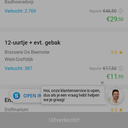
Badhoevedorp
Verkocht: 2.769
€46
,50
Regulier
€29
,50
favorite_border
12-uurtje + evt. gebak
32%
Brasserie De Beemster
9.9
star
West-Graftdijk
Verkocht: 387
€17
,50
Regulier
€11
,95
favorite_border
close
OPEN IN APP
Entree voor het Dolfinarium
36%
Dolfinarium
8.5
star
Harderwijk
Uitverkocht!
Verkocht: 20.306
€29
Regulier