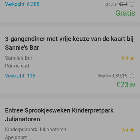
Verkocht: 6.388
€24
Regulier
Gratis
favorite_border
3-gangendiner met vrije keuze van de kaart bij
40%
Sannie's Bar
Sannie's Bar
9.9
star
Purmerend
Verkocht: 115
€39
,15
Regulier
€23
,50
favorite_border
Entree Sprookjesweken Kinderpretpark
39%
Julianatoren
Kinderpretpark Julianatoren
9.4
star
Apeldoorn