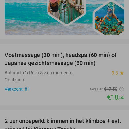
favorite_border
Voetmassage (30 min), headspa (60 min) of
61%
Japanse gezichtsmassage (60 min)
Antoinette’s Reiki & Zen moments
9.8
star
Oostzaan
Verkocht: 81
€47
,50
Regulier
€18
,50
favorite_border
2 uur onbeperkt klimmen in het klimbos + evt.
23%