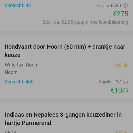
Verkocht: 43
€590
Regulier
€275
Excl. ca. €2,65 p.p.p.n. toeristenbelasting
favorite_border
Rondvaart door Hoorn (60 min) + drankje naar
38%
keuze
Watertaxi Hoorn
9.8
star
Hoorn
Verkocht: 465
€17
Regulier
€10
,50
favorite_border
Indiaas en Nepalees 3-gangen keuzediner in
41%
hartje Purmerend
VEDA