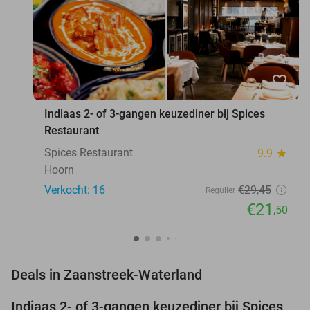
favorite_border
Indiaas 2- of 3-gangen keuzediner bij Spices
Restaurant
Spices Restaurant
9.9
star
Hoorn
Verkocht: 16
€29
,45
Regulier
€21
,50
favorite_border
Deals in Zaanstreek-Waterland
Indiaas 2- of 3-gangen keuzediner bij Spices