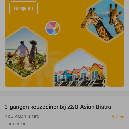
Bekijk nu
favorite_border
3-gangen keuzediner bij Z&O Asian Bistro
24%
Z&O Asian Bistro
9.7
star
Purmerend