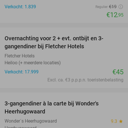
Verkocht: 1.839
€19
Regulier
€12
,95
favorite_border
Overnachting voor 2 + evt. ontbijt en 3-
gangendiner bij Fletcher Hotels
Fletcher Hotels
Heiloo (+ meerdere locaties)
€45
Verkocht: 17.999
Excl. ca. €3 p.p.p.n. toeristenbelasting
favorite_border
3-gangendiner à la carte bij Wonder's
10%
Heerhugowaard
Wonder´s Heerhugowaard
9.3
star