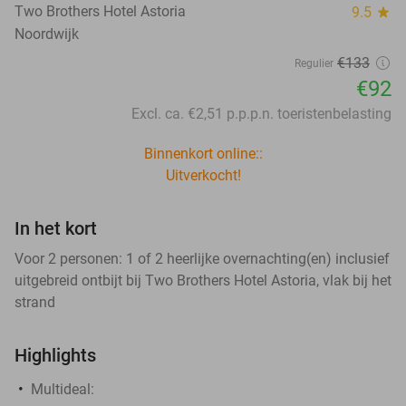
Two Brothers Hotel Astoria
9.5
star
Noordwijk
€133
Regulier
€92
Excl. ca. €2,51 p.p.p.n. toeristenbelasting
Binnenkort online::
Uitverkocht!
In het kort
Voor 2 personen: 1 of 2 heerlijke overnachting(en) inclusief
uitgebreid ontbijt bij Two Brothers Hotel Astoria, vlak bij het
strand
Highlights
Multideal: