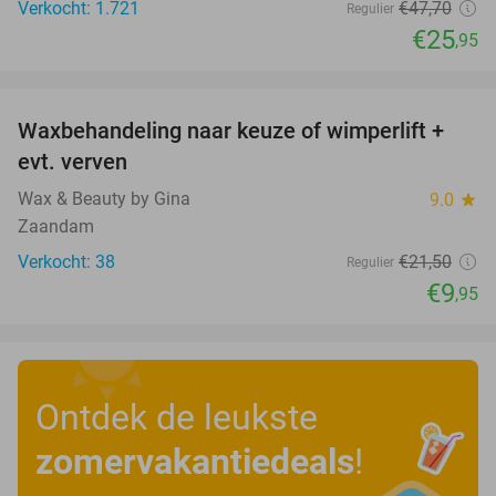
Verkocht: 1.721
€47
,70
Regulier
€25
,95
favorite_border
Waxbehandeling naar keuze of wimperlift +
54%
evt. verven
Wax & Beauty by Gina
9.0
star
Zaandam
Verkocht: 38
€21
,50
Regulier
€9
,95
Ontdek de leukste
zomervakantiedeals
!