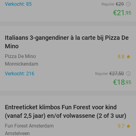
Verkocht: 85
€29
Regulier
€21
,95
favorite_border
Italiaans 3-gangendiner à la carte bij Pizza De
31%
Mino
Pizza De Mino
8.8
star
Monnickendam
Verkocht: 216
€27
,50
Regulier
€18
,95
favorite_border
Entreeticket klimbos Fun Forest voor kind
32%
(vanaf 2,5 jaar) en/of volwassene (2 of 3 uur)
Fun Forest Amsterdam
9.7
star
Amstelveen