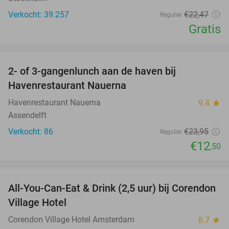
Verkocht: 39.257
€22
,47
Regulier
Gratis
favorite_border
2- of 3-gangenlunch aan de haven bij
48%
Havenrestaurant Nauerna
Havenrestaurant Nauerna
9.4
star
Assendelft
Verkocht: 86
€23
,95
Regulier
€12
,50
favorite_border
All-You-Can-Eat & Drink (2,5 uur) bij Corendon
37%
Village Hotel
Corendon Village Hotel Amsterdam
8.7
star