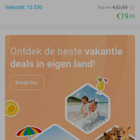
Verkocht: 10.530
€32
,50
Regulier
€19
,95
Ontdek de beste
vakantie
deals in eigen land
!
Bekijk hier