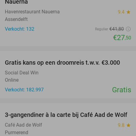
Nauerna
Havenrestaurant Nauerna
9.4
star
Assendelft
Verkocht: 132
€41
,80
Regulier
€27
,50
favorite_border
Gratis kans op een droomreis t.w.v. €3.000
Social Deal Win
Online
Gratis
Verkocht: 182.997
favorite_border
3-gangendiner à la carte bij Café Aad de Wolf
41%
Café Aad de Wolf
9.8
star
Purmerend