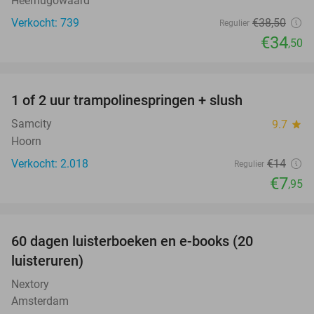
Heerhugowaard
Verkocht: 739
€38
,50
Regulier
€34
,50
favorite_border
1 of 2 uur trampolinespringen + slush
43%
Samcity
9.7
star
Hoorn
Verkocht: 2.018
€14
Regulier
€7
,95
favorite_border
100%
60 dagen luisterboeken en e-books (20
luisteruren)
Nextory
Amsterdam