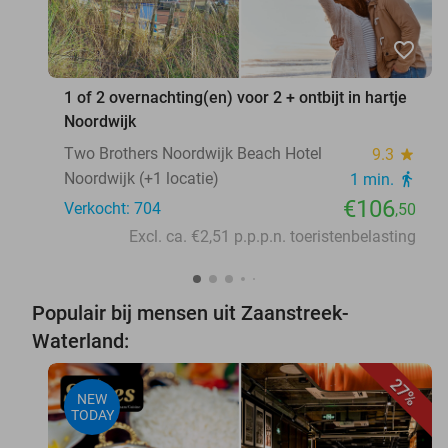
favorite_border
1 of 2 overnachting(en) voor 2 + ontbijt in hartje
Noordwijk
Two Brothers Noordwijk Beach Hotel
9.3
star
Noordwijk (+1 locatie)
1 min.
directions_walk
€106
Verkocht: 704
,50
Excl. ca. €2,51 p.p.p.n. toeristenbelasting
Populair bij mensen uit Zaanstreek-
Waterland:
27%
NEW
TODAY