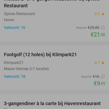
27%
NEW
Restaurant
TODAY
Spices Restaurant
9.9
star
Hoorn
Verkocht: 16
€29
,45
Regulier
€21
,50
favorite_border
Footgolf (12 holes) bij Klimpark21
38%
NEW
TODAY
Klimpark21
9.7
star
Nieuw-Vennep (+1 locatie)
Verkocht: 18
€16
Regulier
€9
,95
favorite_border
3-gangendiner à la carte bij Havenrestaurant
34%