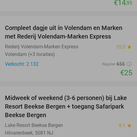
€14
,95
favorite_border
Compleet dagje uit in Volendam en Marken
55%
met Rederij Volendam-Marken Express
Rederij Volendam-Marken Express
10.0
star
Volendam (+3 locaties)
Verkocht: 2.132
€55
Regulier
€25
favorite_border
Midweek of weekend (3-6 personen) bij Lake
53%
Resort Beekse Bergen + toegang Safaripark
Beekse Bergen
Lake Resort Beekse Bergen
9.1
star
Hilvarenbeek, 5081 NJ