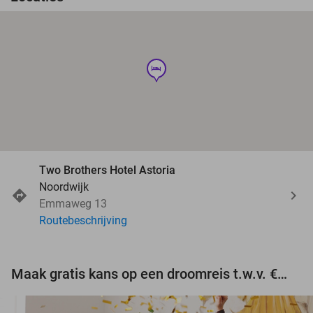
hotel
Two Brothers Hotel Astoria
Noordwijk
Emmaweg 13
Routebeschrijving
Maak gratis kans op een droomreis t.w.v. €3.000!