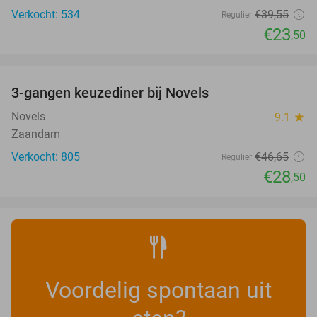
Verkocht: 534
€39
,55
Regulier
€23
,50
favorite_border
3-gangen keuzediner bij Novels
39%
Novels
9.1
star
Zaandam
Verkocht: 805
€46
,65
Regulier
€28
,50
Voordelig spontaan uit