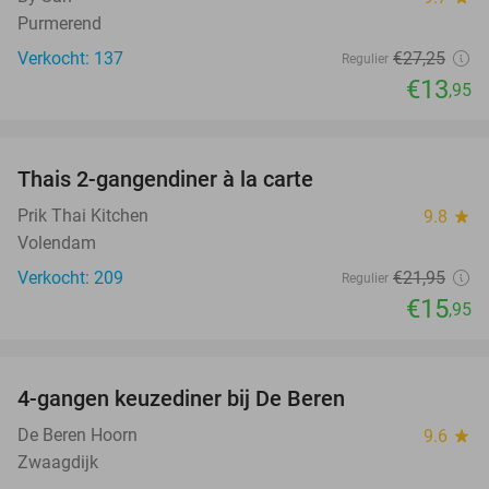
Purmerend
Verkocht: 137
€27
,25
Regulier
€13
,95
favorite_border
Thais 2-gangendiner à la carte
27%
Prik Thai Kitchen
9.8
star
Volendam
Verkocht: 209
€21
,95
Regulier
€15
,95
favorite_border
4-gangen keuzediner bij De Beren
46%
De Beren Hoorn
9.6
star
Zwaagdijk