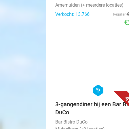
Arnemuiden (+ meerdere locaties)
Verkocht: 13.766
Regulier
€
hexagon
food
4
3-gangendiner bij een Bar Bi
DuCo
Bar Bistro DuCo