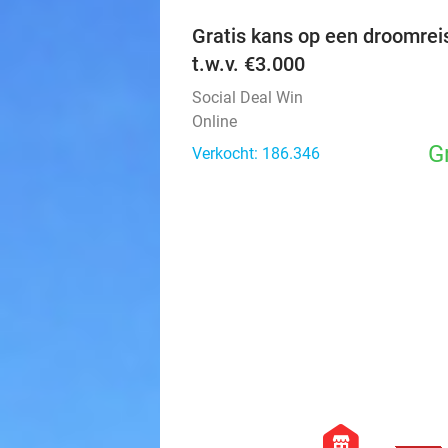
Gratis kans op een droomrei
t.w.v. €3.000
Social Deal Win
Online
G
Verkocht: 186.346
hexagon
store