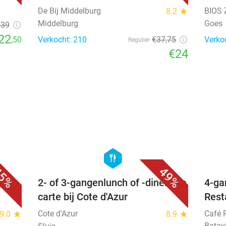
De Bij Middelburg
BIOS 
8.2
star
Middelburg
Goes
€39
22
,50
Verkocht: 210
€37
,75
Verko
Regulier
€24
favorite_border
favorite_border
hexagon
food
5%
49%
stro
2- of 3-gangenlunch of -diner à la
4-ga
carte bij Cote d'Azur
Rest
Cote d'Azur
Café 
9.0
star
8.9
star
Batav