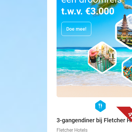
t.w.v. €3.000
Doe mee!
hexagon
food
4
3-gangendiner bij Fletcher H
Fletcher Hotels