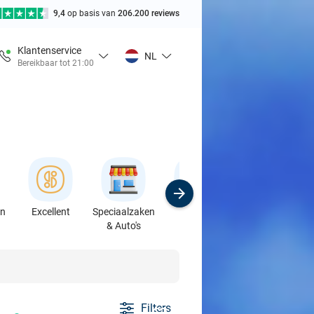
9,4
op basis van
206.200 reviews
Klantenservice
NL
Bereikbaar tot 21:00
en
Excellent
Speciaalzaken
Sport
Cursussen &
& Auto's
Workshops
Filters