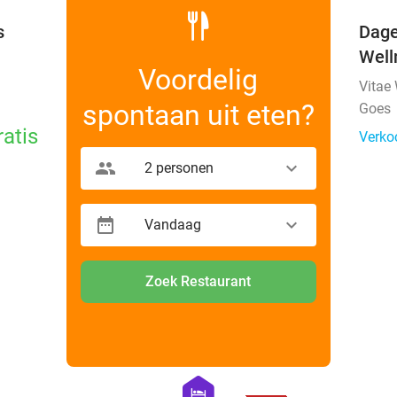
s
Dage
Well
Voordelig
Vitae
spontaan uit eten?
Goes
ratis
Verko
2 personen
Vandaag
Zoek Restaurant
favorite_border
favorite_border
hexagon
hotel