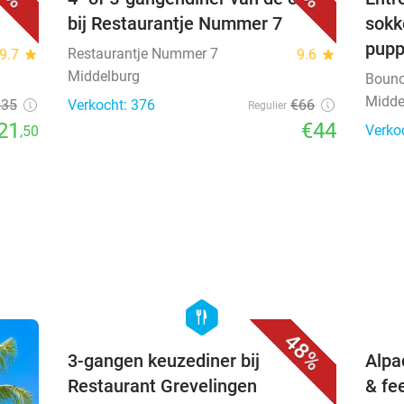
bij Restaurantje Nummer 7
sokk
pup
Restaurantje Nummer 7
9.7
star
9.6
star
Middelburg
Bounc
Midde
€35
Verkocht: 376
€66
Regulier
21
€44
Verko
,50
favorite_border
hexagon
food
48%
3-gangen keuzediner bij
Alpa
Restaurant Grevelingen
& fe