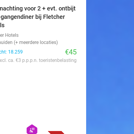
nachting voor 2 + evt. ontbijt
-gangendiner bij Fletcher
ls
er Hotels
uiden (+ meerdere locaties)
€45
cht: 18.259
xcl. ca. €3 p.p.p.n. toeristenbelasting
favorite_border
hexagon
wellness