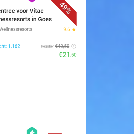
49%
ntree voor Vitae
nessresorts in Goes
 Wellnessresorts
9.6
star
cht: 1.162
€42
,50
Regulier
€21
,50
favorite_border
hexagon
events