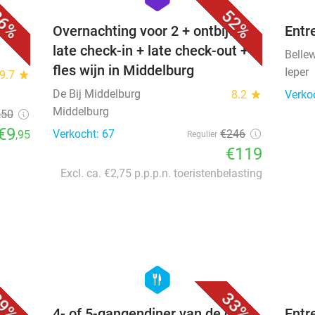
6%
52%
j
Overnachting voor 2 + ontbijt +
Entr
late check-in + late check-out +
Belle
fles wijn in Middelburg
Ieper
9.7
star
De Bij Middelburg
8.2
star
Verko
Middelburg
,50
€9
Verkocht: 67
€246
,95
Regulier
€119
Excl. ca. €2,75 p.p.p.n. toeristenbelasting
favorite_border
favorite_border
hexagon
food
9%
33%
r) +
4- of 5-gangendiner van de chef
Entr