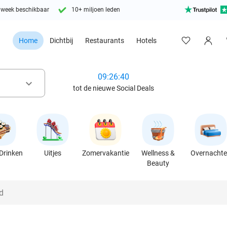
 week beschikbaar
10+ miljoen leden
Home
Dichtbij
Restaurants
Hotels
09:26:38
keyboard_arrow_down
tot de nieuwe Social Deals
Drinken
Uitjes
Zomervakantie
Wellness &
Overnacht
Beauty