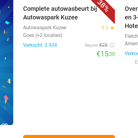
38%
n
Complete autowasbeurt bij
Over
Autowaspark Kuzee
en 3
Hote
Autowaspark Kuzee
9.5
star
Goes (+2 locaties)
Fletch
Arnem
Verkocht: 2.934
€25
Regulier
€15
Verko
,50
E
favorite_border