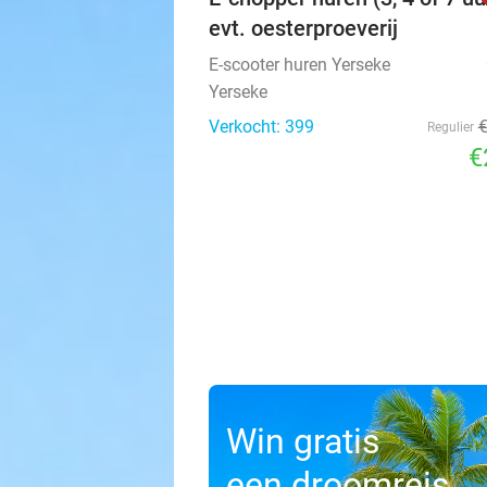
evt. oesterproeverij
E-scooter huren Yerseke
Yerseke
Verkocht: 399
Regulier
€
Win gratis
een droomreis