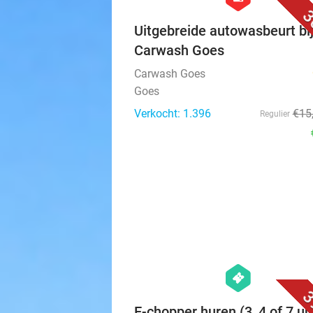
3
Uitgebreide autowasbeurt bi
Carwash Goes
Carwash Goes
Goes
Verkocht: 1.396
€15
Regulier
hexagon
events
3
E-chopper huren (3, 4 of 7 uu