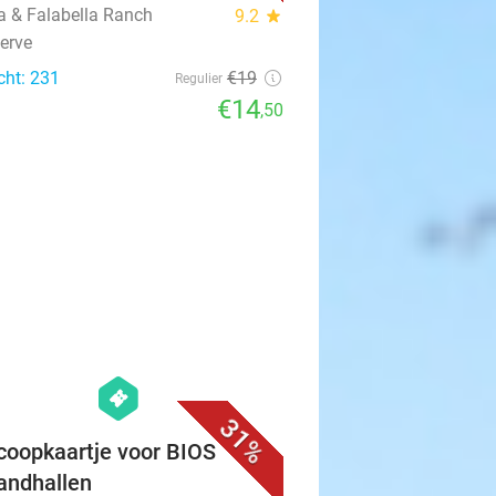
a & Falabella Ranch
9.2
star
erve
cht: 231
€19
Regulier
€14
,50
favorite_border
hexagon
events
31%
coopkaartje voor BIOS
andhallen