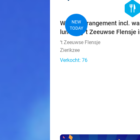
hexago
food
Wandelarrangement incl. wa
NEW
TODAY
lunch bij 't Zeeuwse Flensje i
‘t Zeeuwse Flensje
Zierikzee
Verkocht: 76