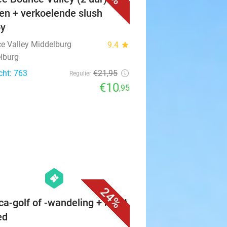
en + verkoelende slush
py
e Valley Middelburg
9.4
star
lburg
cht: 763
€21
,95
Regulier
€10
,95
favorite_border
hexagon
events
24%
ca-golf of -wandeling + meet
ed