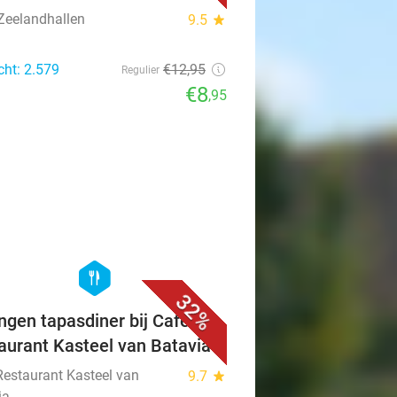
Zeelandhallen
9.5
star
cht: 2.579
€12
,95
Regulier
€8
,95
favorite_border
hexagon
food
32%
ngen tapasdiner bij Café
aurant Kasteel van Batavia
Restaurant Kasteel van
9.7
star
ia