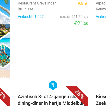
Restaurant Grevelingen
Alpac
9.6
star
Bruinisse
Kerkw
Verkocht: 1.092
€41
,20
Verko
Regulier
€21
,50
favorite_border
favorite_border
hexagon
food
2%
36%
otels
Aziatisch 3- of 4-gangen shared
Bios
dining-diner in hartje Middelburg
Zeel