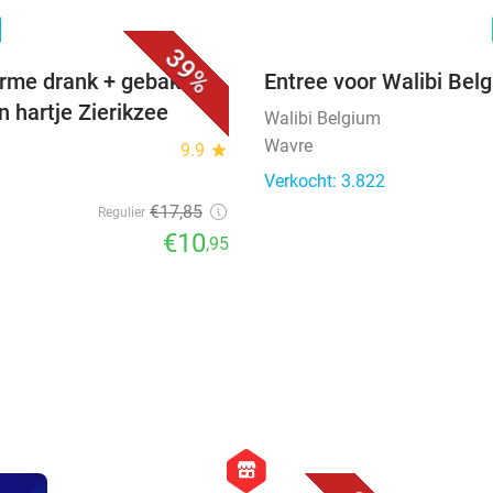
favorite_border
n
39%
rme drank + gebak +
Entree voor Walibi Bel
n hartje Zierikzee
Walibi Belgium
Wavre
9.9
star
Verkocht: 3.822
€17
,85
Regulier
€10
,95
favorite_border
hexagon
store