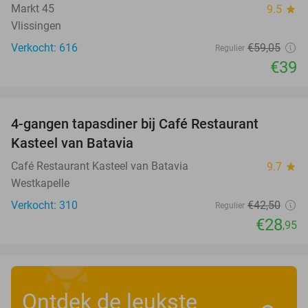
Markt 45
9.5
star
Vlissingen
Verkocht: 616
€59
,05
Regulier
€39
favorite_border
4-gangen tapasdiner bij Café Restaurant
32%
Kasteel van Batavia
Café Restaurant Kasteel van Batavia
9.7
star
Westkapelle
Verkocht: 310
€42
,50
Regulier
€28
,95
Ontdek de leukste