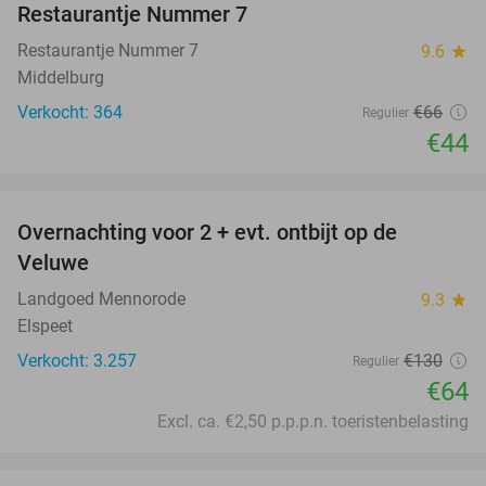
Restaurantje Nummer 7
Restaurantje Nummer 7
9.6
star
Middelburg
Verkocht: 364
€66
Regulier
€44
favorite_border
Overnachting voor 2 + evt. ontbijt op de
51%
Veluwe
Landgoed Mennorode
9.3
star
Elspeet
Verkocht: 3.257
€130
Regulier
€64
Excl. ca. €2,50 p.p.p.n. toeristenbelasting
favorite_border