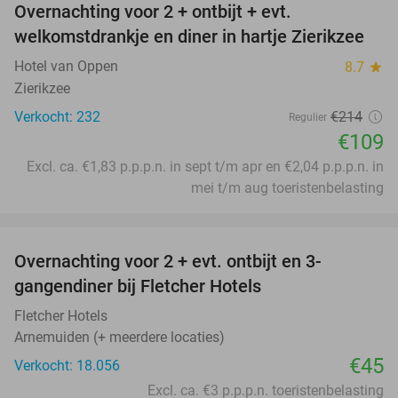
Overnachting voor 2 + ontbijt + evt.
49%
welkomstdrankje en diner in hartje Zierikzee
Hotel van Oppen
8.7
star
Zierikzee
Verkocht: 232
€214
Regulier
€109
Excl. ca. €1,83 p.p.p.n. in sept t/m apr en €2,04 p.p.p.n. in
mei t/m aug toeristenbelasting
favorite_border
Overnachting voor 2 + evt. ontbijt en 3-
gangendiner bij Fletcher Hotels
Fletcher Hotels
Arnemuiden (+ meerdere locaties)
€45
Verkocht: 18.056
Excl. ca. €3 p.p.p.n. toeristenbelasting