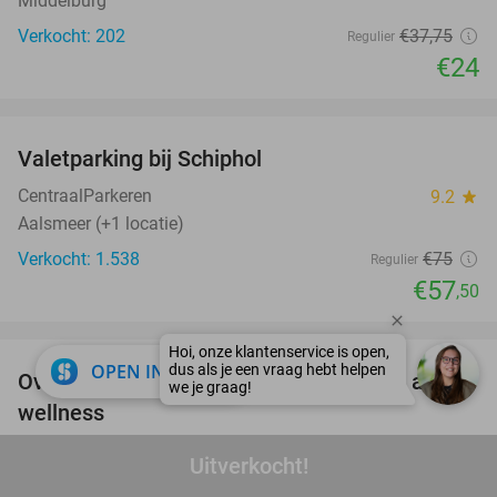
Middelburg
Verkocht: 202
€37
,75
Regulier
€24
favorite_border
Valetparking bij Schiphol
23%
CentraalParkeren
9.2
star
Aalsmeer (+1 locatie)
Verkocht: 1.538
€75
Regulier
€57
,50
favorite_border
close
OPEN IN APP
Overnachting voor 2 + ontbijt + evt. een avond
21%
wellness
Otium Wellness Hotel
9.5
star
Uitverkocht!
Roosendaal