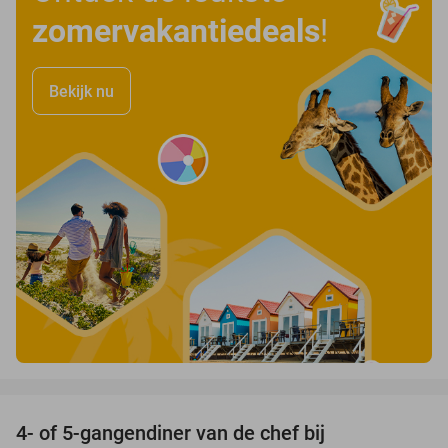
zomervakantiedeals
!
Bekijk nu
favorite_border
4- of 5-gangendiner van de chef bij
33%