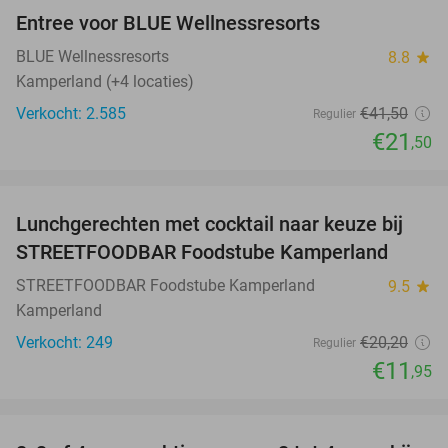
Entree voor BLUE Wellnessresorts
48%
BLUE Wellnessresorts
8.8
star
Kamperland (+4 locaties)
Verkocht: 2.585
€41
,50
Regulier
€21
,50
favorite_border
Lunchgerechten met cocktail naar keuze bij
41%
STREETFOODBAR Foodstube Kamperland
STREETFOODBAR Foodstube Kamperland
9.5
star
Kamperland
Verkocht: 249
€20
,20
Regulier
€11
,95
favorite_border