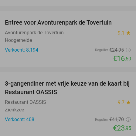
favorite_border
Entree voor Avonturenpark de Tovertuin
34%
Avonturenpark de Tovertuin
9.1
star
Hoogerheide
Verkocht: 8.194
€24
,95
Regulier
€16
,50
favorite_border
3-gangendiner met vrije keuze van de kaart bij
43%
Restaurant OASSIS
Restaurant OASSIS
9.7
star
Zierikzee
Verkocht: 408
€41
,70
Regulier
€23
,95