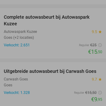
favorite_border
Complete autowasbeurt bij Autowaspark
38%
Kuzee
Autowaspark Kuzee
9.5
star
Goes (+2 locaties)
Verkocht: 2.651
€25
Regulier
€15
,50
favorite_border
Uitgebreide autowasbeurt bij Carwash Goes
36%
Carwash Goes
9.7
star
Goes
Verkocht: 1.328
€15
,50
Regulier
€9
,95