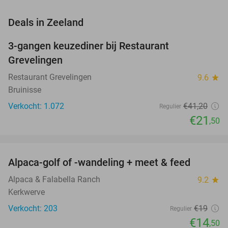
favorite_border
Deals in Zeeland
3-gangen keuzediner bij Restaurant
48%
Grevelingen
Restaurant Grevelingen
9.6
star
Bruinisse
Verkocht: 1.072
€41
,20
Regulier
€21
,50
favorite_border
Alpaca-golf of -wandeling + meet & feed
24%
Alpaca & Falabella Ranch
9.2
star
Kerkwerve
Verkocht: 203
€19
Regulier
€14
,50