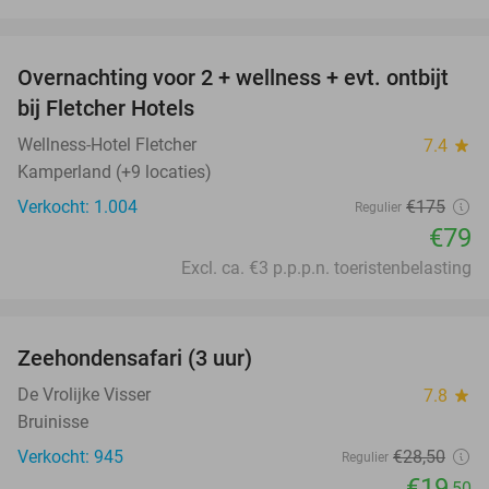
favorite_border
Overnachting voor 2 + wellness + evt. ontbijt
55%
bij Fletcher Hotels
Wellness-Hotel Fletcher
7.4
star
Kamperland (+9 locaties)
Verkocht: 1.004
€175
Regulier
€79
Excl. ca. €3 p.p.p.n. toeristenbelasting
favorite_border
Zeehondensafari (3 uur)
32%
De Vrolijke Visser
7.8
star
Bruinisse
Verkocht: 945
€28
,50
Regulier
€19
,50