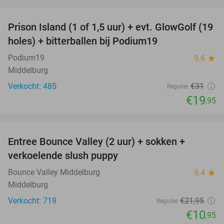
favorite_border
Prison Island (1 of 1,5 uur) + evt. GlowGolf (19
36%
holes) + bitterballen bij Podium19
Podium19
9.6
star
Middelburg
Verkocht: 485
€31
Regulier
€19
,95
favorite_border
Entree Bounce Valley (2 uur) + sokken +
50%
verkoelende slush puppy
Bounce Valley Middelburg
9.4
star
Middelburg
Verkocht: 719
€21
,95
Regulier
€10
,95