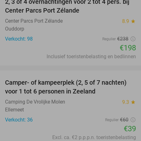
2, 3 of 4 overnachtingen voor 2 tot 4 pers. bij
17%
Center Parcs Port Zélande
Center Parcs Port Zélande
8.9
star
Ouddorp
Verkocht: 98
€238
Regulier
€198
Inclusief toeristenbelasting en bedlinnen
favorite_border
Camper- of kampeerplek (2, 5 of 7 nachten)
35%
voor 1 tot 6 personen in Zeeland
Camping De Vrolijke Molen
9.3
star
Ellemeet
Verkocht: 36
€60
Regulier
€39
Excl. ca. €2 p.p.p.n. toeristenbelasting