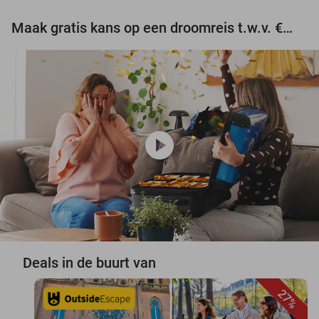
Maak gratis kans op een droomreis t.w.v. €3.000!
play_circle
Deals in de buurt van
27%