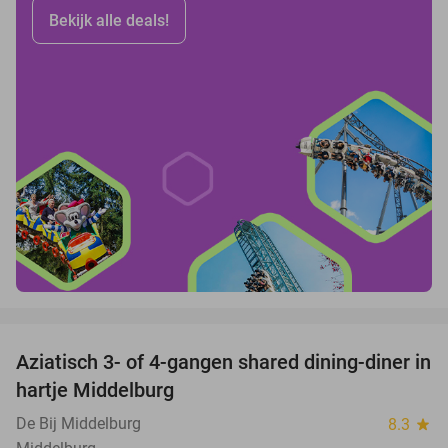
Bekijk alle deals!
favorite_border
Aziatisch 3- of 4-gangen shared dining-diner in
36%
hartje Middelburg
De Bij Middelburg
8.3
star