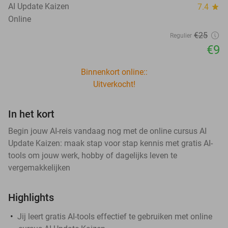
AI Update Kaizen
7.4
star
Online
€25
Regulier
€9
Binnenkort online::
Uitverkocht!
In het kort
Begin jouw AI-reis vandaag nog met de online cursus AI
Update Kaizen: maak stap voor stap kennis met gratis AI-
tools om jouw werk, hobby of dagelijks leven te
vergemakkelijken
Highlights
Jij leert gratis AI-tools effectief te gebruiken met online