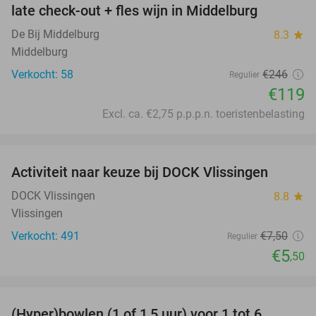
late check-out + fles wijn in Middelburg
De Bij Middelburg
8.3
star
Middelburg
Verkocht: 58
€246
Regulier
€119
Excl. ca. €2,75 p.p.p.n. toeristenbelasting
favorite_border
Activiteit naar keuze bij DOCK Vlissingen
27%
DOCK Vlissingen
8.8
star
Vlissingen
Verkocht: 491
€7
,50
Regulier
€5
,50
favorite_border
(Hyper)bowlen (1 of 1,5 uur) voor 1 tot 6