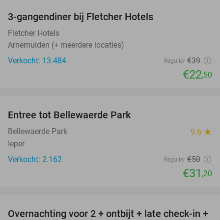
3-gangendiner bij Fletcher Hotels
42%
Fletcher Hotels
Arnemuiden (+ meerdere locaties)
Verkocht: 13.484
€39
Regulier
€22
,50
favorite_border
Entree tot Bellewaerde Park
38%
Bellewaerde Park
9.6
star
Ieper
Verkocht: 2.162
€50
Regulier
€31
,20
favorite_border
Overnachting voor 2 + ontbijt + late check-in +
52%