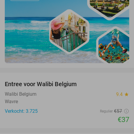
favorite_border
Entree voor Walibi Belgium
35%
Walibi Belgium
9.4
star
Wavre
Verkocht: 3.725
€57
Regulier
€37
favorite_border