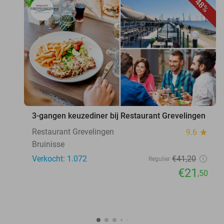
48%
favorite_border
3-gangen keuzediner bij Restaurant Grevelingen
Restaurant Grevelingen
9.6
star
Bruinisse
Verkocht: 1.072
€41
,20
Regulier
€21
,50