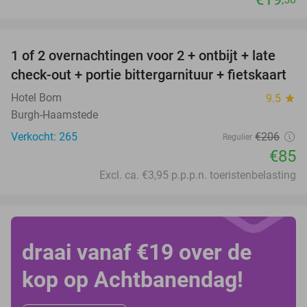
favorite_border
1 of 2 overnachtingen voor 2 + ontbijt + late
59%
check-out + portie bittergarnituur + fietskaart
Hotel Bom
9.5
star
Burgh-Haamstede
Verkocht: 265
€206
Regulier
€85
Excl. ca. €3,95 p.p.p.n. toeristenbelasting
draai vanaf €19 over de
kop op Achtbanendag!