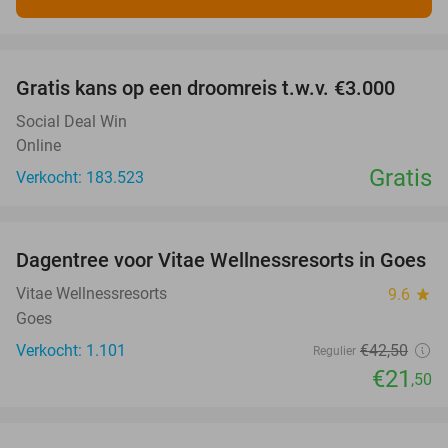
favorite_border
Gratis kans op een droomreis t.w.v. €3.000
Social Deal Win
Online
Gratis
Verkocht: 183.523
favorite_border
Dagentree voor Vitae Wellnessresorts in Goes
49%
Vitae Wellnessresorts
9.6
star
Goes
Verkocht: 1.101
€42
,50
Regulier
€21
,50
favorite_border