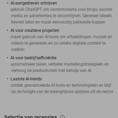
AI-aangedreven schrijven
gebruik ChatGPT om contentcreatie voor blogs, sociale
media en advertenties te stroomlijnen. G
enereer ideeën,
bewerk tekst en maak eenvoudig pakkende koppen
AI voor creatieve projecten
maak gebruik van AI-tools om afbeeldingen, muziek en
video's te genereren en zo unieke digitale content te
creëren
AI voor bedrijfsefficiëntie
automatiseer taken, verbeter marketingstrategieën en
verhoog de productiviteit met behulp van AI
Laatste AI-trends
ontdek geavanceerde AI-tools en technologieën en blijf
op de hoogte van de belangrijkste updates uit de sector
Selectie van recensies
info_outlined