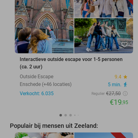
favorite_border
Interactieve outside escape voor 1-5 personen
(ca. 2 uur)
Outside Escape
9.4
star
Enschede (+46 locaties)
5 min.
directions_walk
Verkocht: 6.035
€27
,50
Regulier
€19
,95
Populair bij mensen uit Zeeland: