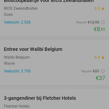
Bioscoopkaartje voor BIOS Zeelandhallen
31%
BIOS Zeelandhallen
9.5
star
Goes
Verkocht: 2.536
€12
,95
Regulier
€8
,95
favorite_border
Entree voor Walibi Belgium
35%
Walibi Belgium
9.4
star
Wavre
Verkocht: 3.795
€57
Regulier
€37
favorite_border
3-gangendiner bij Fletcher Hotels
42%
Fletcher Hotels