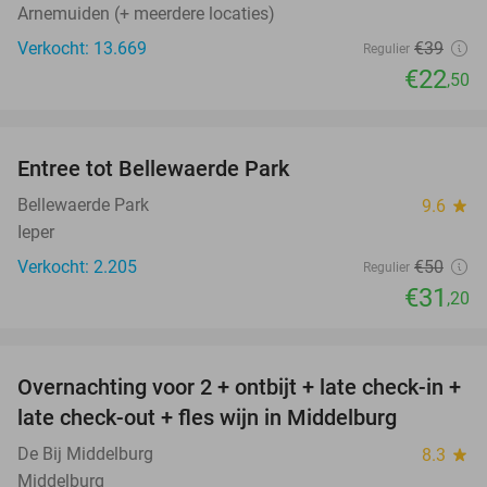
Arnemuiden (+ meerdere locaties)
Verkocht: 13.669
€39
Regulier
€22
,50
favorite_border
Entree tot Bellewaerde Park
38%
Bellewaerde Park
9.6
star
Ieper
Verkocht: 2.205
€50
Regulier
€31
,20
favorite_border
Overnachting voor 2 + ontbijt + late check-in +
52%
late check-out + fles wijn in Middelburg
De Bij Middelburg
8.3
star
Middelburg