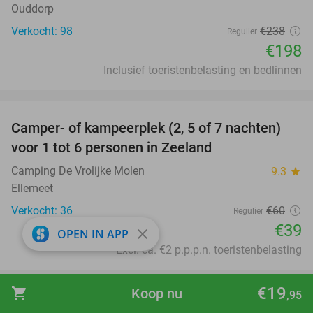
Ouddorp
Verkocht: 98
€238
Regulier
€198
Inclusief toeristenbelasting en bedlinnen
favorite_border
Camper- of kampeerplek (2, 5 of 7 nachten)
35%
voor 1 tot 6 personen in Zeeland
Camping De Vrolijke Molen
9.3
star
Ellemeet
Verkocht: 36
€60
Regulier
€39
close
OPEN IN APP
Excl. ca. €2 p.p.p.n. toeristenbelasting
favorite_border
€19
shopping_cart
Koop nu
,95
Overnachting voor 2 + wellness + evt. ontbijt
55%