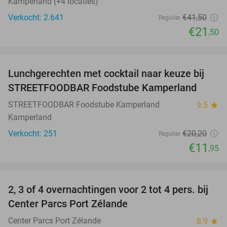
Kamperland (+4 locaties)
Verkocht: 2.641
€41
,50
Regulier
€21
,50
favorite_border
Lunchgerechten met cocktail naar keuze bij
41%
STREETFOODBAR Foodstube Kamperland
STREETFOODBAR Foodstube Kamperland
9.5
star
Kamperland
Verkocht: 251
€20
,20
Regulier
€11
,95
favorite_border
2, 3 of 4 overnachtingen voor 2 tot 4 pers. bij
17%
Center Parcs Port Zélande
Center Parcs Port Zélande
8.9
star