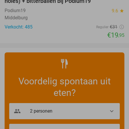
holes) + bitterballen bij Podium19
Podium19
9.6
star
Middelburg
Verkocht: 485
€31
Regulier
€19
,95
Voordelig spontaan uit
eten?