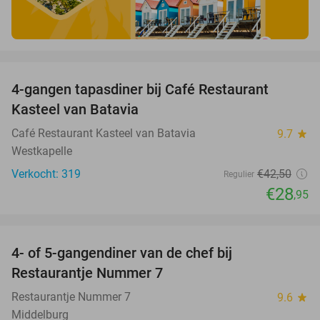
favorite_border
4-gangen tapasdiner bij Café Restaurant
32%
Kasteel van Batavia
Café Restaurant Kasteel van Batavia
9.7
star
Westkapelle
Verkocht: 319
€42
,50
Regulier
€28
,95
favorite_border
4- of 5-gangendiner van de chef bij
33%
Restaurantje Nummer 7
Restaurantje Nummer 7
9.6
star
Middelburg