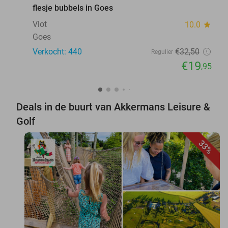
flesje bubbels in Goes
Vlot
10.0
star
Goes
Verkocht: 440
€32
,50
Regulier
€19
,95
Deals in de buurt van Akkermans Leisure &
Golf
33%