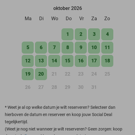
oktober 2026
Ma
Di
Wo
Do
Vr
Za
Zo
1
2
3
4
5
6
7
8
9
10
11
12
13
14
15
16
17
18
19
20
21
22
23
24
25
26
27
28
29
30
31
*
Weet je al op welke datum je wilt reserveren? Selecteer dan
hierboven de datum en reserveer en koop jouw Social Deal
tegelijkertijd.
(Weet je nog niet wanneer je wilt reserveren? Geen zorgen: koop