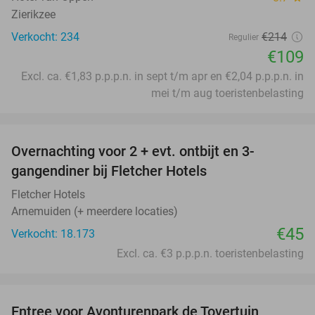
Zierikzee
Verkocht: 234
€214
Regulier
€109
Excl. ca. €1,83 p.p.p.n. in sept t/m apr en €2,04 p.p.p.n. in
mei t/m aug toeristenbelasting
favorite_border
Overnachting voor 2 + evt. ontbijt en 3-
gangendiner bij Fletcher Hotels
Fletcher Hotels
Arnemuiden (+ meerdere locaties)
€45
Verkocht: 18.173
Excl. ca. €3 p.p.p.n. toeristenbelasting
favorite_border
Entree voor Avonturenpark de Tovertuin