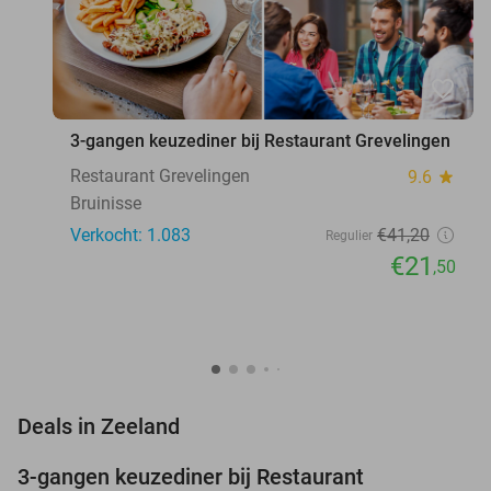
favorite_border
3-gangen keuzediner bij Restaurant Grevelingen
Restaurant Grevelingen
9.6
star
Bruinisse
Verkocht: 1.083
€41
,20
Regulier
€21
,50
favorite_border
Deals in Zeeland
3-gangen keuzediner bij Restaurant
48%