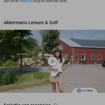
dan via de ‘
koop nu
’-knop én reserveer later)
Akkermans Leisure & Golf
play_circle