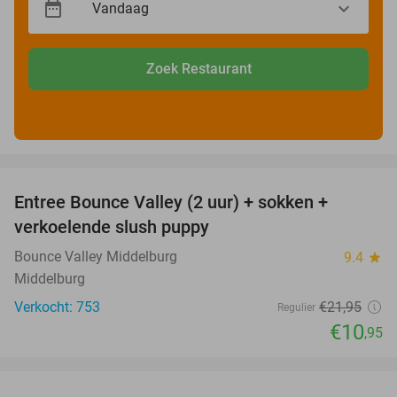
Zoek Restaurant
favorite_border
Entree Bounce Valley (2 uur) + sokken +
50%
verkoelende slush puppy
Bounce Valley Middelburg
9.4
star
Middelburg
Verkocht: 753
€21
,95
Regulier
€10
,95
favorite_border