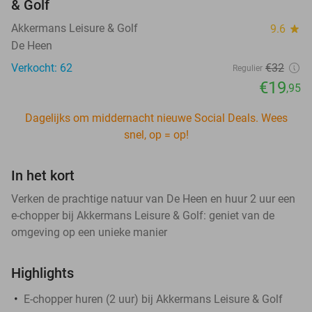
& Golf
Akkermans Leisure & Golf
9.6
star
De Heen
Verkocht: 62
€32
Regulier
€19
,95
Dagelijks om middernacht nieuwe Social Deals. Wees
snel, op = op!
In het kort
Verken de prachtige natuur van De Heen en huur 2 uur een
e-chopper bij Akkermans Leisure & Golf: geniet van de
omgeving op een unieke manier
Highlights
E-chopper huren (2 uur) bij Akkermans Leisure & Golf