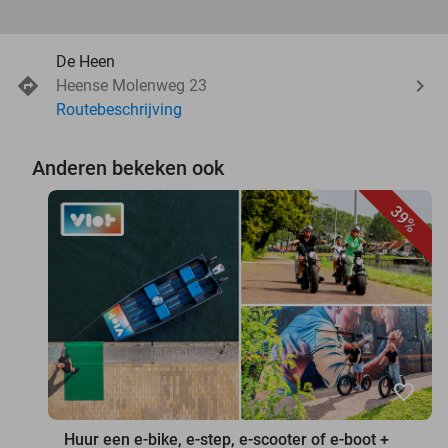
De Heen
Heense Molenweg 23
Routebeschrijving
Anderen bekeken ook
39%
favorite_border
Huur een e-bike, e-step, e-scooter of e-boot +