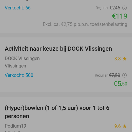
Verkocht: 66
€246
Regulier
€119
Excl. ca. €2,75 p.p.p.n. toeristenbelasting
favorite_border
Activiteit naar keuze bij DOCK Vlissingen
27%
DOCK Vlissingen
8.8
star
Vlissingen
Verkocht: 500
€7
,50
Regulier
€5
,50
favorite_border
(Hyper)bowlen (1 of 1,5 uur) voor 1 tot 6
33%
personen
Podium19
9.6
star