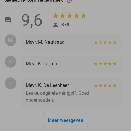
Selectie van recensies
info_outlined
9,6
378
M.
Mevr. M. Nagtegaal
K.
Mevr. K. Leijten
K.
Mevr. K. De Leenheer
Leuke, originele minigolf. Goed
onderhouden.
Meer weergeven