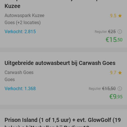
38%
Kuzee
Autowaspark Kuzee
9.5
star
Goes (+2 locaties)
Verkocht: 2.815
€25
Regulier
€15
,50
favorite_border
Uitgebreide autowasbeurt bij Carwash Goes
36%
Carwash Goes
9.7
star
Goes
Verkocht: 1.368
€15
,50
Regulier
€9
,95
favorite_border
Prison Island (1 of 1,5 uur) + evt. GlowGolf (19
36%