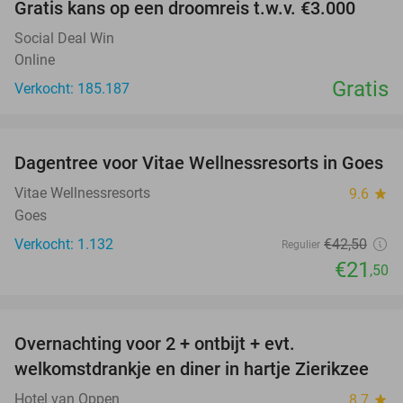
Gratis kans op een droomreis t.w.v. €3.000
Social Deal Win
Online
Gratis
Verkocht: 185.187
favorite_border
Dagentree voor Vitae Wellnessresorts in Goes
49%
Vitae Wellnessresorts
9.6
star
Goes
Verkocht: 1.132
€42
,50
Regulier
€21
,50
favorite_border
Overnachting voor 2 + ontbijt + evt.
49%
welkomstdrankje en diner in hartje Zierikzee
Hotel van Oppen
8.7
star