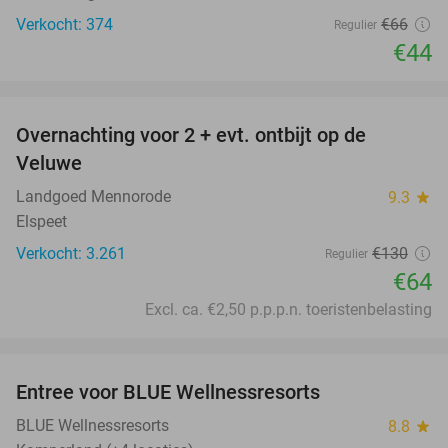
Verkocht: 374
€66
Regulier
€44
favorite_border
Overnachting voor 2 + evt. ontbijt op de
51%
Veluwe
Landgoed Mennorode
9.3
star
Elspeet
Verkocht: 3.261
€130
Regulier
€64
Excl. ca. €2,50 p.p.p.n. toeristenbelasting
favorite_border
Entree voor BLUE Wellnessresorts
48%
BLUE Wellnessresorts
8.8
star