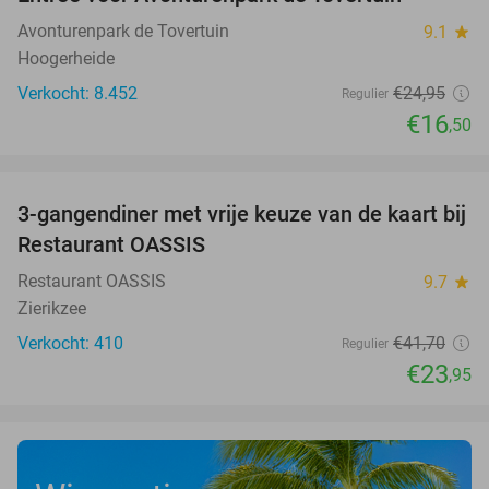
34%
Avonturenpark de Tovertuin
9.1
star
Hoogerheide
Verkocht: 8.452
€24
,95
Regulier
€16
,50
favorite_border
3-gangendiner met vrije keuze van de kaart bij
43%
Restaurant OASSIS
Restaurant OASSIS
9.7
star
Zierikzee
Verkocht: 410
€41
,70
Regulier
€23
,95