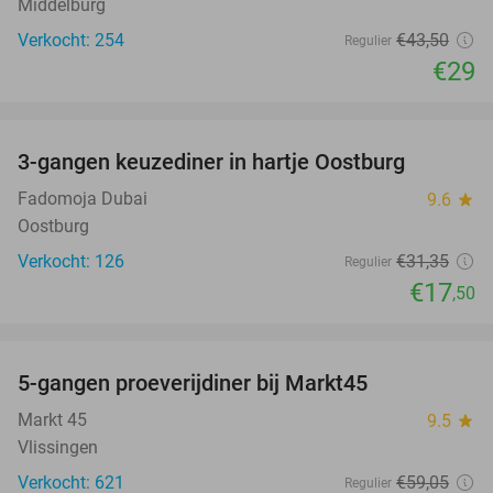
Middelburg
Verkocht: 254
€43
,50
Regulier
€29
favorite_border
3-gangen keuzediner in hartje Oostburg
44%
Fadomoja Dubai
9.6
star
Oostburg
Verkocht: 126
€31
,35
Regulier
€17
,50
favorite_border
5-gangen proeverijdiner bij Markt45
34%
Markt 45
9.5
star
Vlissingen
Verkocht: 621
€59
,05
Regulier