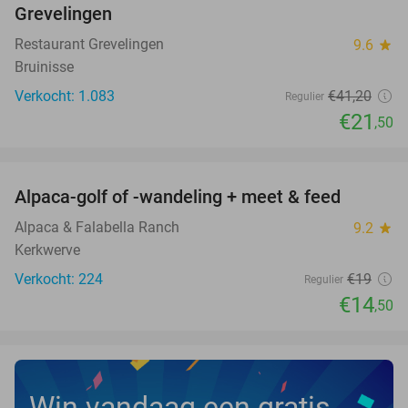
Grevelingen
Restaurant Grevelingen
9.6
star
Bruinisse
Verkocht: 1.083
€41
,20
Regulier
€21
,50
favorite_border
Alpaca-golf of -wandeling + meet & feed
24%
Alpaca & Falabella Ranch
9.2
star
Kerkwerve
Verkocht: 224
€19
Regulier
€14
,50
Win vandaag een gratis