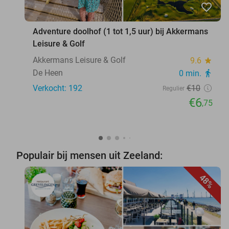
favorite_border
Adventure doolhof (1 tot 1,5 uur) bij Akkermans
Leisure & Golf
Akkermans Leisure & Golf
9.6
star
De Heen
0 min.
directions_walk
Verkocht: 192
€10
Regulier
€6
,75
Populair bij mensen uit Zeeland:
48%