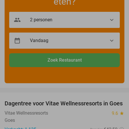
eten?
Zoek Restaurant
favorite_border
Dagentree voor Vitae Wellnessresorts in Goes
49%
Vitae Wellnessresorts
9.6
star
Goes