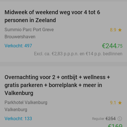
Midweek of weekend weg voor 4 tot 6
personen in Zeeland
Summio Parc Port Greve
8.9
star
Brouwershaven
€244
Verkocht: 497
,75
Excl. ca. €2,83 p.p.p.n. en €14 p.p. bedlinnen
favorite_border
Overnachting voor 2 + ontbijt + wellness +
33%
gratis parkeren + borrelplank + meer in
Valkenburg
Parkhotel Valkenburg
9.1
star
Valkenburg
Verkocht: 133
€254
Regulier
€169