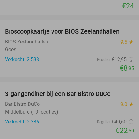
€24
favorite_border
Bioscoopkaartje voor BIOS Zeelandhallen
31%
BIOS Zeelandhallen
9.5
star
Goes
Verkocht: 2.538
€12
,95
Regulier
€8
,95
favorite_border
3-gangendiner bij een Bar Bistro DuCo
45%
Bar Bistro DuCo
9.0
star
Middelburg (+9 locaties)
Verkocht: 2.386
€40
,60
Regulier
€22
,50