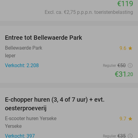
€119
Excl. ca. €2,75 p.p.p.n. toeristenbelasting
favorite_border
Entree tot Bellewaerde Park
38%
Bellewaerde Park
9.6
star
Ieper
Verkocht: 2.208
€50
Regulier
€31
,20
favorite_border
E-chopper huren (3, 4 of 7 uur) + evt.
39%
oesterproeverij
E-scooter huren Yerseke
9.7
star
Yerseke
Verkocht: 397
€35
Regulier