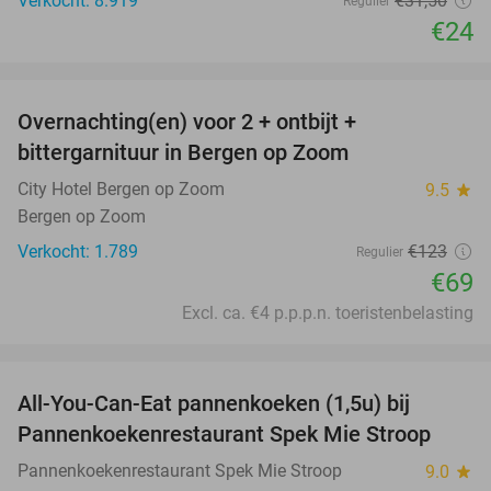
Verkocht: 8.919
€31
,50
Regulier
€24
favorite_border
Overnachting(en) voor 2 + ontbijt +
44%
bittergarnituur in Bergen op Zoom
City Hotel Bergen op Zoom
9.5
star
Bergen op Zoom
Verkocht: 1.789
€123
Regulier
€69
Excl. ca. €4 p.p.p.n. toeristenbelasting
favorite_border
All-You-Can-Eat pannenkoeken (1,5u) bij
57%
Pannenkoekenrestaurant Spek Mie Stroop
Pannenkoekenrestaurant Spek Mie Stroop
9.0
star