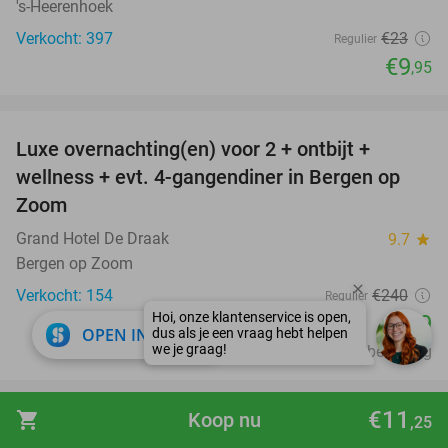
's-Heerenhoek
Verkocht: 397
€23
Regulier
€9
,95
favorite_border
Luxe overnachting(en) voor 2 + ontbijt +
38%
wellness + evt. 4-gangendiner in Bergen op
Zoom
Grand Hotel De Draak
9.7
star
Bergen op Zoom
Verkocht: 154
€240
Regulier
€149
close
OPEN IN APP
Excl. ca. €3,34 p.p.p.n. toeristenbelasting
favorite_border
€11
shopping_cart
Koop nu
,25
Overnachting voor 2 + ontbijt + late check-out
34%