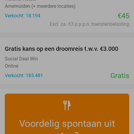
Arnemuiden (+ meerdere locaties)
€45
Verkocht: 18.194
Excl. ca. €3 p.p.p.n. toeristenbelasting
favorite_border
Gratis kans op een droomreis t.w.v. €3.000
Social Deal Win
Online
Gratis
Verkocht: 185.481
Voordelig spontaan uit