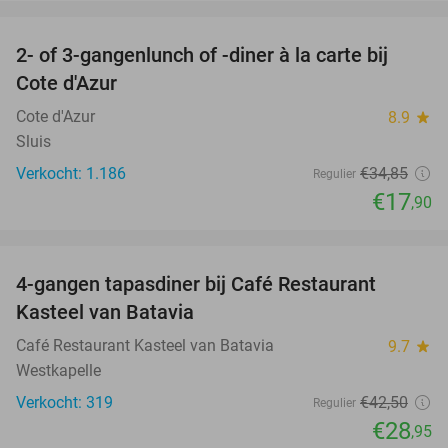
favorite_border
2- of 3-gangenlunch of -diner à la carte bij
49%
Cote d'Azur
Cote d'Azur
8.9
star
Sluis
Verkocht: 1.186
€34
,85
Regulier
€17
,90
favorite_border
4-gangen tapasdiner bij Café Restaurant
32%
Kasteel van Batavia
Café Restaurant Kasteel van Batavia
9.7
star
Westkapelle
Verkocht: 319
€42
,50
Regulier
€28
,95