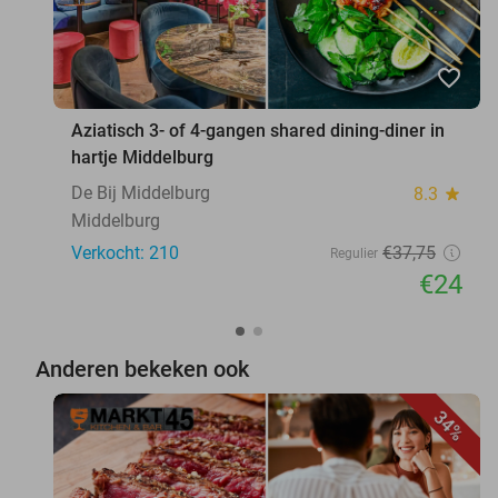
favorite_border
Aziatisch 3- of 4-gangen shared dining-diner in
hartje Middelburg
De Bij Middelburg
8.3
star
Middelburg
Verkocht: 210
€37
,75
Regulier
€24
Anderen bekeken ook
34%