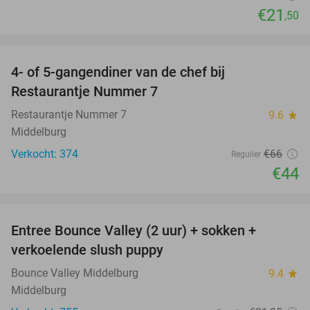
€21
,50
favorite_border
4- of 5-gangendiner van de chef bij
33%
Restaurantje Nummer 7
Restaurantje Nummer 7
9.6
star
Middelburg
Verkocht: 374
€66
Regulier
€44
favorite_border
Entree Bounce Valley (2 uur) + sokken +
50%
verkoelende slush puppy
Bounce Valley Middelburg
9.4
star
Middelburg