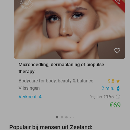
58%
favorite_border
Microneedling, dermaplaning of biopulse
therapy
Bodycare for body, beauty & balance
9.8
star
Vlissingen
2 min.
directions_walk
Verkocht: 4
€165
Regulier
€69
Populair bij mensen uit Zeeland: