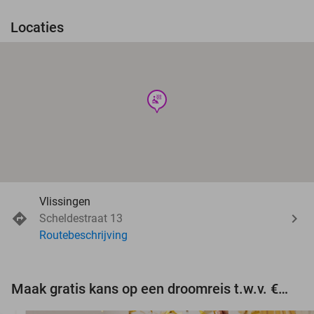
Locaties
wellness
Vlissingen
Scheldestraat 13
Routebeschrijving
Maak gratis kans op een droomreis t.w.v. €3.000!