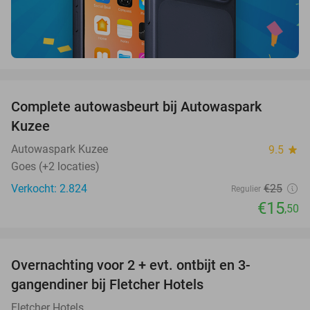
favorite_border
Complete autowasbeurt bij Autowaspark
38%
Kuzee
Autowaspark Kuzee
9.5
star
Goes (+2 locaties)
Verkocht: 2.824
€25
Regulier
€15
,50
favorite_border
Overnachting voor 2 + evt. ontbijt en 3-
gangendiner bij Fletcher Hotels
Fletcher Hotels