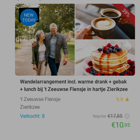
39%
NEW
TODAY
favorite_border
Wandelarrangement incl. warme drank + gebak
+ lunch bij 't Zeeuwse Flensje in hartje Zierikzee
‘t Zeeuwse Flensje
9.9
star
Zierikzee
Verkocht: 8
€17
,85
Regulier
€10
,95