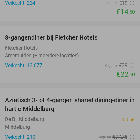
Verkocht: 224
€19
Regulier
€14
,50
favorite_border
3-gangendiner bij Fletcher Hotels
42%
Fletcher Hotels
Arnemuiden (+ meerdere locaties)
Verkocht: 13.677
€39
Regulier
€22
,50
favorite_border
Aziatisch 3- of 4-gangen shared dining-diner in
36%
hartje Middelburg
De Bij Middelburg
8.3
star
Middelburg
Verkocht: 210
€37
,75
Regulier