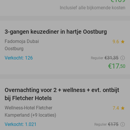
Inclusief alle bijkomende kosten
favorite_border
3-gangen keuzediner in hartje Oostburg
44%
Fadomoja Dubai
9.6
star
Oostburg
Verkocht: 126
€31
,35
Regulier
€17
,50
favorite_border
Overnachting voor 2 + wellness + evt. ontbijt
55%
bij Fletcher Hotels
Wellness-Hotel Fletcher
7.4
star
Kamperland (+9 locaties)
Verkocht: 1.021
€175
Regulier