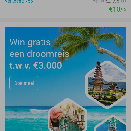
Verkocht: 755
€21
,95
Regulier
€10
,95
Win gratis
een droomreis
t.w.v. €3.000
Doe mee!