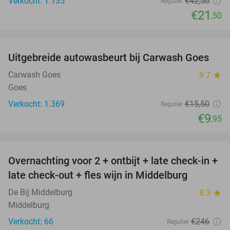
Verkocht: 1.135
€42
,50
Regulier
€21
,50
favorite_border
Uitgebreide autowasbeurt bij Carwash Goes
36%
Carwash Goes
9.7
star
Goes
Verkocht: 1.369
€15
,50
Regulier
€9
,95
favorite_border
Overnachting voor 2 + ontbijt + late check-in +
52%
late check-out + fles wijn in Middelburg
De Bij Middelburg
8.3
star
Middelburg
Verkocht: 66
€246
Regulier