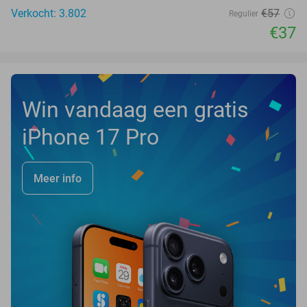
Verkocht: 3.802
€57
Regulier
€37
Win vandaag een gratis
iPhone 17 Pro
Meer info