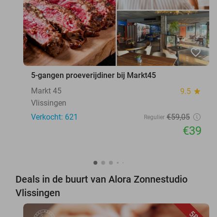
favorite_border
5-gangen proeverijdiner bij Markt45
Markt 45
9.5
star
Vlissingen
Verkocht: 621
€59
,05
Regulier
€39
Deals in de buurt van Alora Zonnestudio
Vlissingen