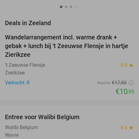
favorite_border
Deals in Zeeland
Wandelarrangement incl. warme drank +
39%
NEW
gebak + lunch bij 't Zeeuwse Flensje in hartje
TODAY
Zierikzee
‘t Zeeuwse Flensje
9.9
star
Zierikzee
Verkocht: 8
€17
,85
Regulier
€10
,95
favorite_border
Entree voor Walibi Belgium
35%
Walibi Belgium
9.4
star
Wavre