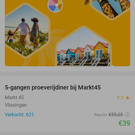
favorite_border
5-gangen proeverijdiner bij Markt45
34%
Markt 45
9.5
star
Vlissingen
Verkocht: 621
€59
,05
Regulier
€39
favorite_border