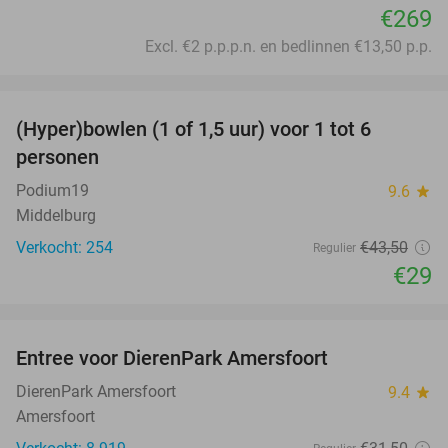
€269
Excl. €2 p.p.p.n. en bedlinnen €13,50 p.p.
favorite_border
(Hyper)bowlen (1 of 1,5 uur) voor 1 tot 6
33%
personen
Podium19
9.6
star
Middelburg
Verkocht: 254
€43
,50
Regulier
€29
favorite_border
Entree voor DierenPark Amersfoort
24%
DierenPark Amersfoort
9.4
star
Amersfoort