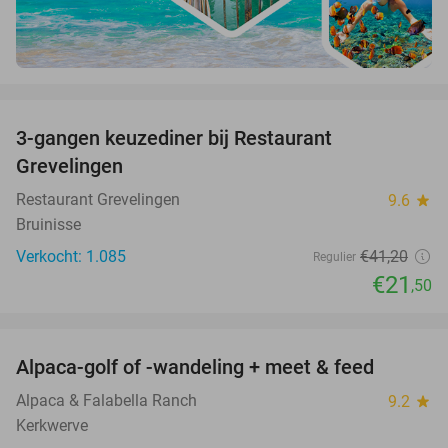
favorite_border
3-gangen keuzediner bij Restaurant
48%
Grevelingen
Restaurant Grevelingen
9.6
star
Bruinisse
Verkocht: 1.085
€41
,20
Regulier
€21
,50
favorite_border
Alpaca-golf of -wandeling + meet & feed
24%
Alpaca & Falabella Ranch
9.2
star
Kerkwerve