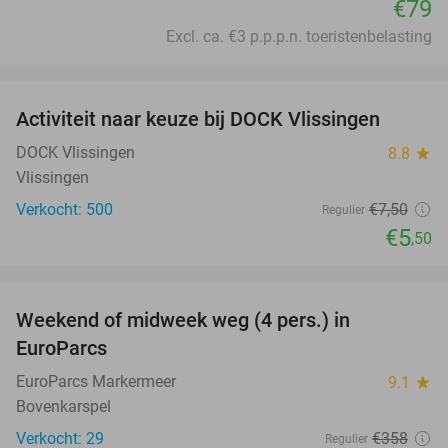
€79
Excl. ca. €3 p.p.p.n. toeristenbelasting
favorite_border
Activiteit naar keuze bij DOCK Vlissingen
27%
DOCK Vlissingen
8.8
star
Vlissingen
Verkocht: 500
€7
,50
Regulier
€5
,50
favorite_border
Weekend of midweek weg (4 pers.) in
25%
EuroParcs
EuroParcs Markermeer
9.1
star
Bovenkarspel
Verkocht: 29
€358
Regulier