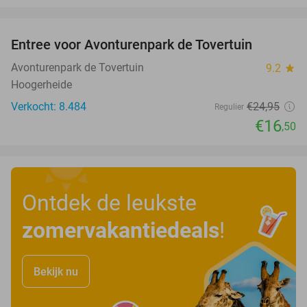
favorite_border
Entree voor Avonturenpark de Tovertuin
34%
Avonturenpark de Tovertuin
9.2
star
Hoogerheide
Verkocht: 8.484
€24
,95
Regulier
€16
,50
Ontdek de leukste
zomervakantiedeals
!
Bekijk nu