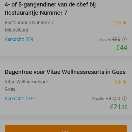
4- of 5-gangendiner van de chef bij
33%
Restaurantje Nummer 7
Restaurantje Nummer 7
9.6
star
Middelburg
Verkocht: 359
€66
Regulier
€44
favorite_border
Dagentree voor Vitae Wellnessresorts in Goes
49%
Vitae Wellnessresorts
9.6
star
Goes
Verkocht: 1.071
€42
,50
Regulier
€21
,50