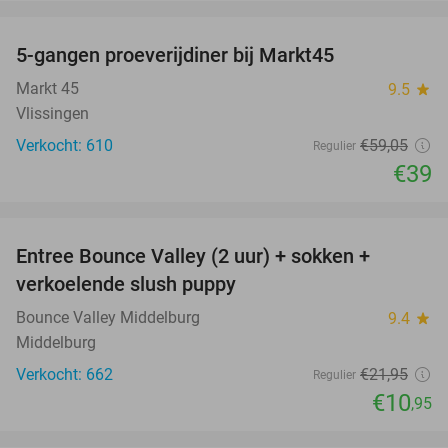
favorite_border
5-gangen proeverijdiner bij Markt45
34%
Markt 45
9.5
star
Vlissingen
Verkocht: 610
€59
,05
Regulier
€39
favorite_border
Entree Bounce Valley (2 uur) + sokken +
50%
verkoelende slush puppy
Bounce Valley Middelburg
9.4
star
Middelburg
Verkocht: 662
€21
,95
Regulier
€10
,95
favorite_border