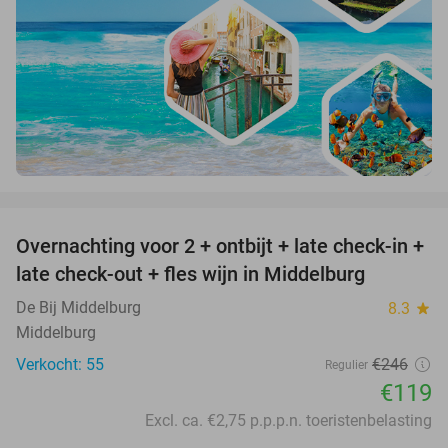
favorite_border
Overnachting voor 2 + ontbijt + late check-in +
52%
late check-out + fles wijn in Middelburg
De Bij Middelburg
8.3
star
Middelburg
Verkocht: 55
€246
Regulier
€119
Excl. ca. €2,75 p.p.p.n. toeristenbelasting