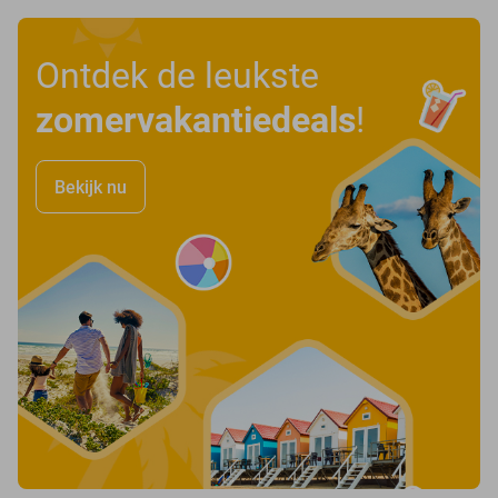
Ontdek de leukste
zomervakantiedeals
!
Bekijk nu