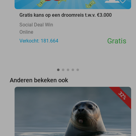
favorite_border
Gratis kans op een droomreis t.w.v. €3.000
Social Deal Win
Online
Gratis
Verkocht: 181.664
Anderen bekeken ook
32%