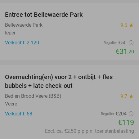
Entree tot Bellewaerde Park
38%
Bellewaerde Park
9.6
star
Ieper
Verkocht: 2.120
€50
Regulier
€31
,20
favorite_border
Overnachting(en) voor 2 + ontbijt + fles
42%
bubbels + late check-out
Bed en Brood Veere (B&B)
9.7
star
Veere
Verkocht: 58
€204
Regulier
€119
Excl. ca. €2,50 p.p.p.n. toeristenbelasting