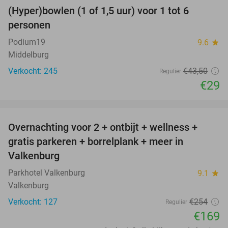
(Hyper)bowlen (1 of 1,5 uur) voor 1 tot 6
33%
personen
Podium19
9.6
star
Middelburg
Verkocht: 245
€43
,50
Regulier
€29
favorite_border
Overnachting voor 2 + ontbijt + wellness +
33%
gratis parkeren + borrelplank + meer in
Valkenburg
Parkhotel Valkenburg
9.1
star
Valkenburg
Verkocht: 127
€254
Regulier
€169