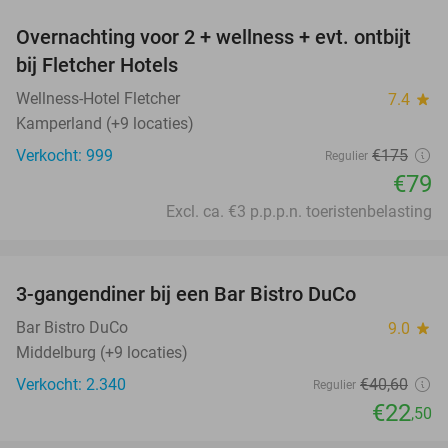
Overnachting voor 2 + wellness + evt. ontbijt
55%
bij Fletcher Hotels
Wellness-Hotel Fletcher
7.4
star
Kamperland (+9 locaties)
Verkocht: 999
€175
Regulier
€79
Excl. ca. €3 p.p.p.n. toeristenbelasting
favorite_border
3-gangendiner bij een Bar Bistro DuCo
45%
Bar Bistro DuCo
9.0
star
Middelburg (+9 locaties)
Verkocht: 2.340
€40
,60
Regulier
€22
,50
favorite_border