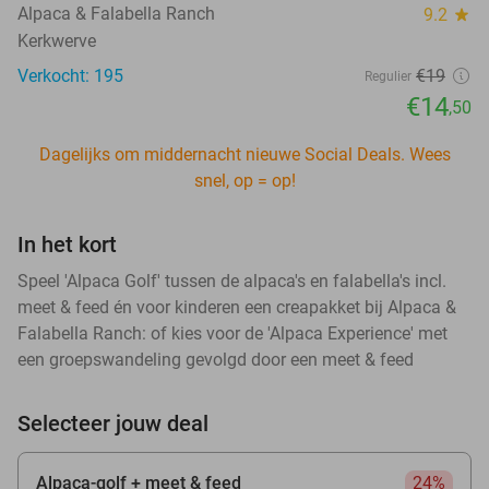
Alpaca & Falabella Ranch
9.2
star
Kerkwerve
Verkocht: 195
€19
Regulier
€14
,50
Dagelijks om middernacht nieuwe Social Deals. Wees
snel, op = op!
In het kort
Speel 'Alpaca Golf' tussen de alpaca's en falabella's incl.
meet & feed én voor kinderen een creapakket bij Alpaca &
Falabella Ranch: of kies voor de 'Alpaca Experience' met
een groepswandeling gevolgd door een meet & feed
Selecteer jouw deal
Alpaca-golf + meet & feed
24%