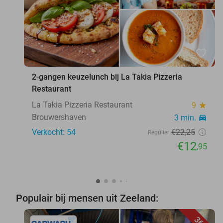
favorite_border
2-gangen keuzelunch bij La Takia Pizzeria
Restaurant
La Takia Pizzeria Restaurant
9
star
Brouwershaven
3 min.
directions_car
Verkocht: 54
€22
,25
Regulier
€12
,95
Populair bij mensen uit Zeeland: