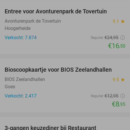
Entree voor Avonturenpark de Tovertuin
34%
Avonturenpark de Tovertuin
9.1
star
Hoogerheide
Verkocht: 7.874
€24
,95
Regulier
€16
,50
favorite_border
Bioscoopkaartje voor BIOS Zeelandhallen
31%
BIOS Zeelandhallen
9.5
star
Goes
Verkocht: 2.417
€12
,95
Regulier
€8
,95
favorite_border
3-gangen keuzediner bij Restaurant