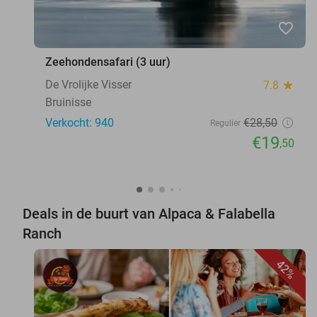
favorite_border
Zeehondensafari (3 uur)
De Vrolijke Visser
7.8
star
Bruinisse
Verkocht: 940
€28
,50
Regulier
€19
,50
Deals in de buurt van Alpaca & Falabella
Ranch
42%