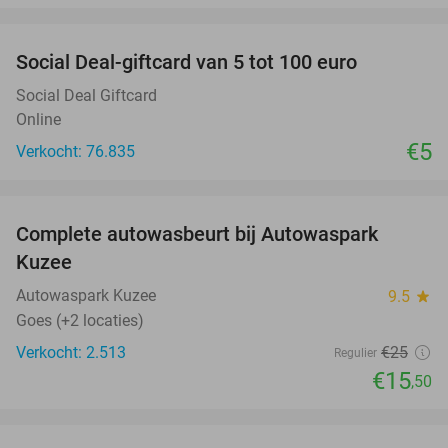
favorite_border
Social Deal-giftcard van 5 tot 100 euro
Social Deal Giftcard
Online
€5
Verkocht: 76.835
favorite_border
Complete autowasbeurt bij Autowaspark
38%
Kuzee
Autowaspark Kuzee
9.5
star
Goes (+2 locaties)
Verkocht: 2.513
€25
Regulier
€15
,50
favorite_border