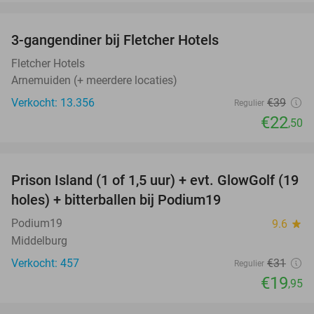
favorite_border
3-gangendiner bij Fletcher Hotels
42%
Fletcher Hotels
Arnemuiden (+ meerdere locaties)
Verkocht: 13.356
€39
Regulier
€22
,50
favorite_border
Prison Island (1 of 1,5 uur) + evt. GlowGolf (19
36%
holes) + bitterballen bij Podium19
Podium19
9.6
star
Middelburg
Verkocht: 457
€31
Regulier
€19
,95