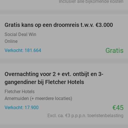
Inclusief alle bijkomende kosten
favorite_border
Gratis kans op een droomreis t.w.v. €3.000
Social Deal Win
Online
Gratis
Verkocht: 181.664
favorite_border
Overnachting voor 2 + evt. ontbijt en 3-
gangendiner bij Fletcher Hotels
Fletcher Hotels
Arnemuiden (+ meerdere locaties)
€45
Verkocht: 17.900
Excl. ca. €3 p.p.p.n. toeristenbelasting
favorite_border