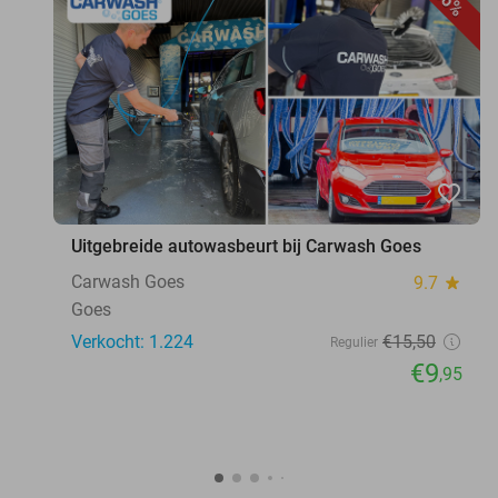
36%
favorite_border
Uitgebreide autowasbeurt bij Carwash Goes
Carwash Goes
9.7
star
Goes
Verkocht: 1.224
€15
,50
Regulier
€9
,95