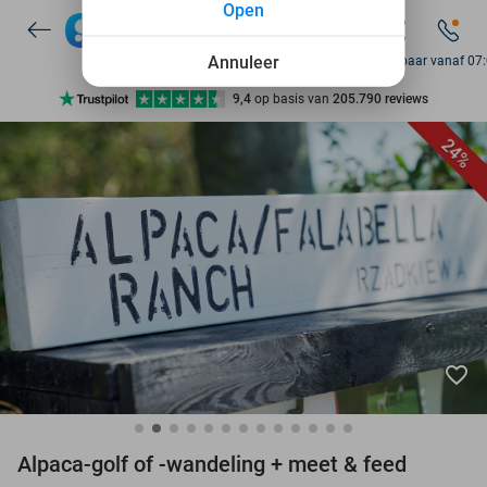
Open
7 dagen per week beschikbaar
10+ miljoen leden
Annuleer
Bereikbaar vanaf 07
9,4
op basis van
205.790 reviews
Ontdek 15.000+ deals
24%
7 dagen per week beschikbaar
10+ miljoen leden
favorite_border
Alpaca-golf of -wandeling + meet & feed