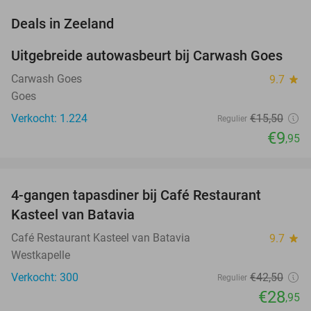
favorite_border
Deals in Zeeland
Uitgebreide autowasbeurt bij Carwash Goes
36%
Carwash Goes
9.7
star
Goes
Verkocht: 1.224
€15
,50
Regulier
€9
,95
favorite_border
4-gangen tapasdiner bij Café Restaurant
32%
Kasteel van Batavia
Café Restaurant Kasteel van Batavia
9.7
star
Westkapelle
Verkocht: 300
€42
,50
Regulier
€28
,95