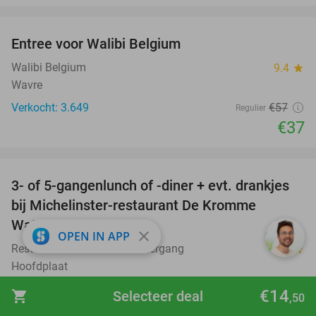
favorite_border
Entree voor Walibi Belgium
35%
Walibi Belgium
9.4
star
Wavre
Verkocht: 3.649
€57
Regulier
€37
favorite_border
3- of 5-gangenlunch of -diner + evt. drankjes
16%
bij Michelinster-restaurant De Kromme
Watergang
close
OPEN IN APP
Restaurant De Kromme Watergang
9.9
star
Hoofdplaat
Verkocht: 38
€98
Regulier
€14
shopping_cart
Selecteer deal
,50
€82
,50