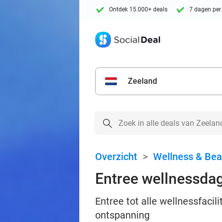
Ontdek 15.000+ deals
7 dagen per
Zeeland
Overzicht
>
Wellness & Bea
Entree wellnessdag
Entree tot alle wellnessfacil
ontspanning