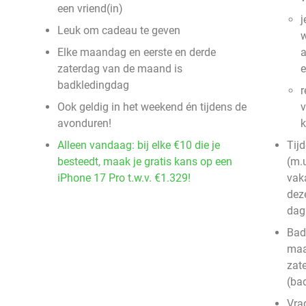
een vriend(in)
j
Leuk om cadeau te geven
w
Elke maandag en eerste en derde
a
zaterdag van de maand is
e
badkledingdag
r
Ook geldig in het weekend én tijdens de
v
avonduren!
k
Alleen vandaag: bij elke €10 die je
Tij
besteedt, maak je gratis kans op een
(m.
iPhone 17 Pro t.w.v. €1.329!
vak
dez
dag
Bad
maa
zat
(ba
Vra