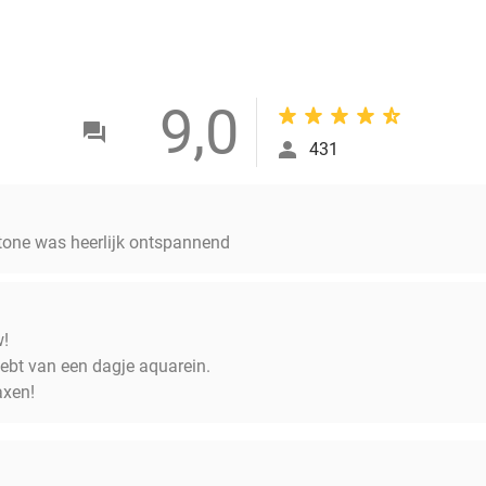
9,0
431
stone was heerlijk ontspannend
w!
hebt van een dagje aquarein.
axen!