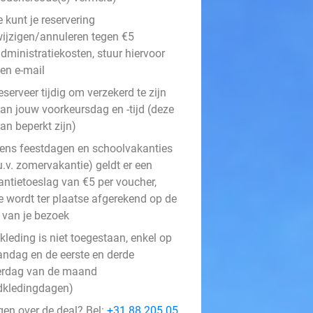
e kunt je reservering
ijzigen/annuleren tegen €5
dministratiekosten, stuur hiervoor
en e-mail
eserveer tijdig om verzekerd te zijn
an jouw voorkeursdag en -tijd (deze
an beperkt zijn)
dens feestdagen en schoolvakanties
u.v. zomervakantie) geldt er een
antietoeslag van €5 per voucher,
e wordt ter plaatse afgerekend op de
 van je bezoek
kleding is niet toegestaan, enkel op
ndag en de eerste en derde
erdag van de maand
dkledingdagen)
gen over de deal? Bel:
+31 88 205 05