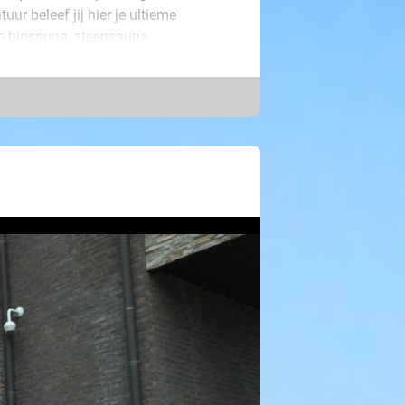
r beleef jij hier je ultieme
e biosauna, steensauna,
 hamam en infraroodcabine,
ad buiten en tuin met geweldig
erlijke geuren voor een ultieme
en privacy! Bovendien zijn er ook
veral in het complex aan mag
ntspannen wellnessdag!