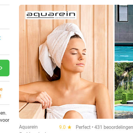
:
gate_next
e
!
den.
 voor
Aquarein
9.0
star
Perfect • 431 beoordelinge