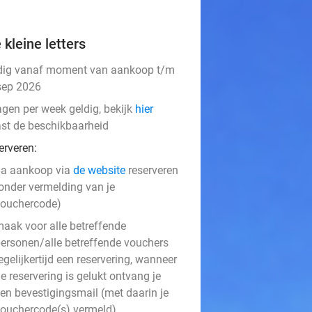
 kleine letters
dig vanaf moment van aankoop t/m
sep 2026
agen per week geldig, bekijk
hier
ast de beschikbaarheid
erveren:
na aankoop via
de website
reserveren
onder vermelding van je
ouchercode)
aak voor alle betreffende
ersonen/alle betreffende vouchers
egelijkertijd een reservering, wanneer
e reservering is gelukt ontvang je
en bevestigingsmail (met daarin je
ouchercode(s) vermeld)