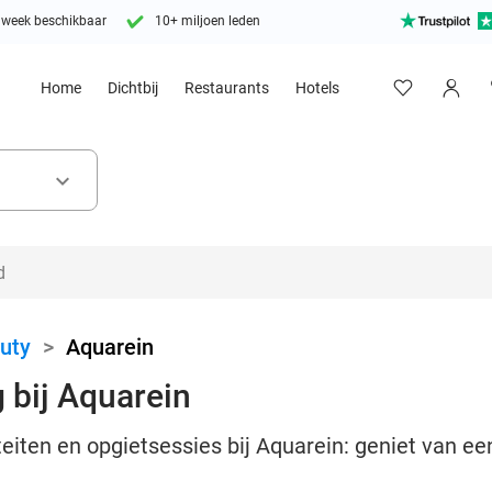
 week beschikbaar
10+ miljoen leden
Home
Dichtbij
Restaurants
Hotels
keyboard_arrow_down
uty
>
Aquarein
 bij Aquarein
iteiten en opgietsessies bij Aquarein: geniet van ee