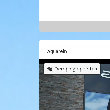
Aquarein
Demping opheffen
volume_off