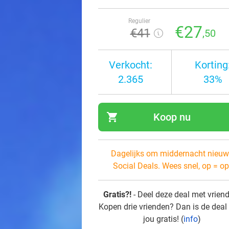
Regulier
€27
€41
,50
Verkocht:
Korting
2.365
33%
shopping_cart
Koop nu
navi
Dagelijks om middernacht nieuw
Social Deals. Wees snel, op = op
Gratis?!
- Deel deze deal met vrien
Kopen drie vrienden? Dan is de deal
jou gratis! (
info
)