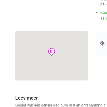
05
o
Koo
aan
wellness
Lees meer
Geniet van een gehele dag pure rust en ontspanning bij