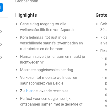
Grobbendonk
l
Highlights
Grote
Gehele dag toegang tot alle
Gel
wellnessfaciliteiten van Aquarein
30 
ard_arrow_right
Kom helemaal tot rust in de
7 d
verschillende sauna's, zwembaden en
alv
ard_arrow_right
rustruimtes en de hamam
Res
Hamam zuivert je lichaam en maakt je
ard_arrow_right
luchtwegen vrij
(
Meerdere opgietsessies per dag
v
Verkozen tot mooiste wellness- en
m
saunacomplex van België
p
t
Zie
hier
de lovende recensies
d
Perfect voor een dagje heerlijk
e
ontspannen samen met je geliefde of
v