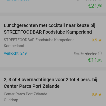
€21
,50
favorite_border
Lunchgerechten met cocktail naar keuze bij
41%
STREETFOODBAR Foodstube Kamperland
STREETFOODBAR Foodstube Kamperland
9.5
star
Kamperland
Verkocht: 249
€20
,20
Regulier
€11
,95
favorite_border
2, 3 of 4 overnachtingen voor 2 tot 4 pers. bij
17%
Center Parcs Port Zélande
Center Parcs Port Zélande
8.9
star
Ouddorp