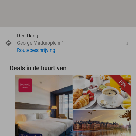
Den Haag
George Maduroplein 1
Routebeschrijving
Deals in de buurt van
10%
favorite_border