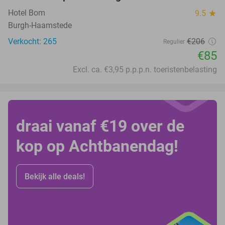
Hotel Bom
9.5
star
Burgh-Haamstede
Verkocht: 265
€206
Regulier
€85
Excl. ca. €3,95 p.p.p.n. toeristenbelasting
draai vanaf €19 over de
kop op Achtbanendag!
Bekijk alle deals!