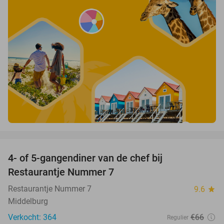
favorite_border
4- of 5-gangendiner van de chef bij
33%
Restaurantje Nummer 7
Restaurantje Nummer 7
9.6
star
Middelburg
Verkocht: 364
€66
Regulier