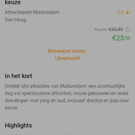
keuze
Attractiepark Madurodam
9.4
star
Den Haag
€30
,45
Regulier
€23
,50
Binnenkort online::
Uitverkocht!
In het kort
Ontdek alle attracties van Madurodam: een avontuurlijke
dag vol spectaculaire attracties, mooie gebouwen en leuke
doe-dingen voor jong en oud, inclusief drankje en ijsje naar
keuze
Highlights