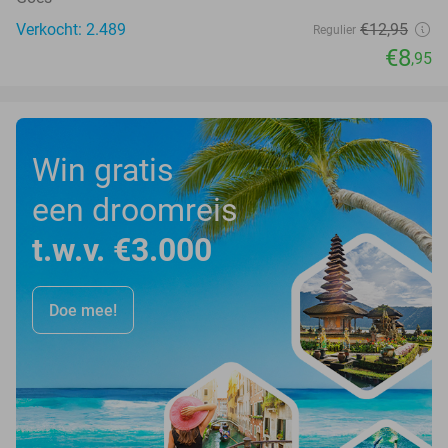
Verkocht: 2.489
€12
,95
Regulier
€8
,95
Win gratis
een droomreis
t.w.v. €3.000
Doe mee!