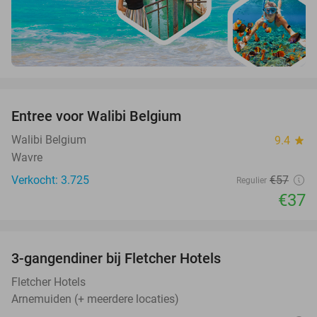
favorite_border
Entree voor Walibi Belgium
35%
Walibi Belgium
9.4
star
Wavre
Verkocht: 3.725
€57
Regulier
€37
favorite_border
3-gangendiner bij Fletcher Hotels
42%
Fletcher Hotels
Arnemuiden (+ meerdere locaties)