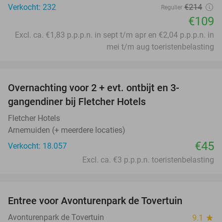
Verkocht: 232
€214
Regulier
€109
Excl. ca. €1,83 p.p.p.n. in sept t/m apr en €2,04 p.p.p.n. in
mei t/m aug toeristenbelasting
favorite_border
Overnachting voor 2 + evt. ontbijt en 3-
gangendiner bij Fletcher Hotels
Fletcher Hotels
Arnemuiden (+ meerdere locaties)
€45
Verkocht: 18.057
Excl. ca. €3 p.p.p.n. toeristenbelasting
favorite_border
Entree voor Avonturenpark de Tovertuin
34%
Avonturenpark de Tovertuin
9.1
star