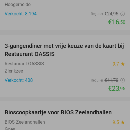
Hoogerheide
Verkocht: 8.194
€24
,95
Regulier
€16
,50
favorite_border
3-gangendiner met vrije keuze van de kaart bij
43%
Restaurant OASSIS
Restaurant OASSIS
9.7
star
Zierikzee
Verkocht: 408
€41
,70
Regulier
€23
,95
favorite_border
Bioscoopkaartje voor BIOS Zeelandhallen
31%
BIOS Zeelandhallen
9.5
star
Goes