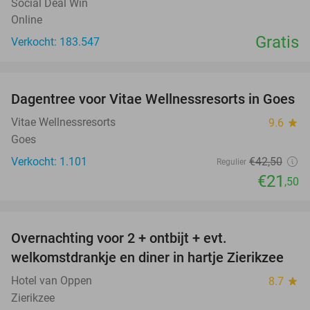
Social Deal Win
Online
Gratis
Verkocht: 183.547
favorite_border
Dagentree voor Vitae Wellnessresorts in Goes
49%
Vitae Wellnessresorts
9.6
star
Goes
Verkocht: 1.101
€42
,50
Regulier
€21
,50
favorite_border
Overnachting voor 2 + ontbijt + evt.
49%
welkomstdrankje en diner in hartje Zierikzee
Hotel van Oppen
8.7
star
Zierikzee