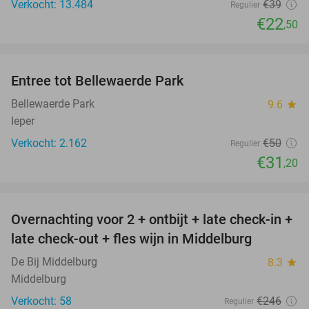
Verkocht: 13.484
€39
Regulier
€22
,50
favorite_border
Entree tot Bellewaerde Park
38%
Bellewaerde Park
9.6
star
Ieper
Verkocht: 2.162
€50
Regulier
€31
,20
favorite_border
Overnachting voor 2 + ontbijt + late check-in +
52%
late check-out + fles wijn in Middelburg
De Bij Middelburg
8.3
star
Middelburg
Verkocht: 58
€246
Regulier