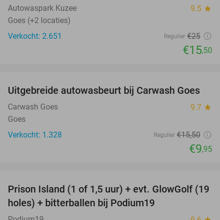
Autowaspark Kuzee
9.5
star
Goes (+2 locaties)
Verkocht: 2.651
€25
Regulier
€15
,50
favorite_border
Uitgebreide autowasbeurt bij Carwash Goes
36%
Carwash Goes
9.7
star
Goes
Verkocht: 1.328
€15
,50
Regulier
€9
,95
favorite_border
Prison Island (1 of 1,5 uur) + evt. GlowGolf (19
36%
holes) + bitterballen bij Podium19
Podium19
9.6
star