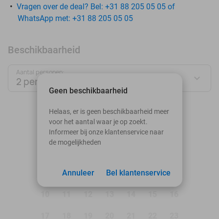
Vragen over de deal? Bel: +31 88 205 05 05 of
WhatsApp met: +31 88 205 05 05
Beschikbaarheid
Aantal personen:
2 personen
Geen beschikbaarheid
augustus 2026
Helaas, er is geen beschikbaarheid meer
voor het aantal waar je op zoekt.
Ma
Di
Wo
Do
Vr
Za
Zo
Informeer bij onze klantenservice naar
de mogelijkheden
1
2
3
Annuleer
4
5
Bel klantenservice
6
7
8
9
10
11
12
13
14
15
16
17
18
19
20
21
22
23