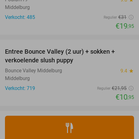
Middelburg
Verkocht: 485
€31
Regulier
€19
,95
favorite_border
Entree Bounce Valley (2 uur) + sokken +
50%
verkoelende slush puppy
Bounce Valley Middelburg
9.4
star
Middelburg
Verkocht: 719
€21
,95
Regulier
€10
,95