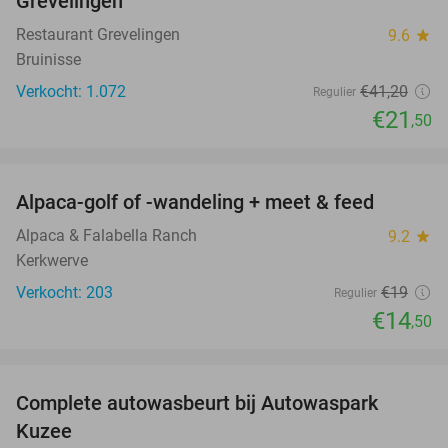
Grevelingen
Restaurant Grevelingen
9.6
star
Bruinisse
Verkocht: 1.072
€41
,20
Regulier
€21
,50
favorite_border
Alpaca-golf of -wandeling + meet & feed
24%
Alpaca & Falabella Ranch
9.2
star
Kerkwerve
Verkocht: 203
€19
Regulier
€14
,50
favorite_border
Complete autowasbeurt bij Autowaspark
38%
Kuzee