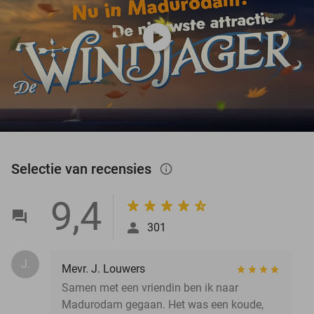
play_circle
Selectie van recensies
info_outlined
9,4
301
J.
Mevr. J. Louwers
Samen met een vriendin ben ik naar
Madurodam gegaan. Het was een koude,