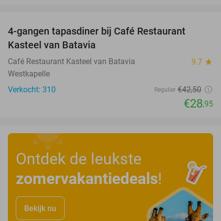
favorite_border
4-gangen tapasdiner bij Café Restaurant
32%
Kasteel van Batavia
Café Restaurant Kasteel van Batavia
9.7
star
Westkapelle
Verkocht: 310
€42
,50
Regulier
€28
,95
Ontdek de leukste
zomervakantiedeals
!
Bekijk nu