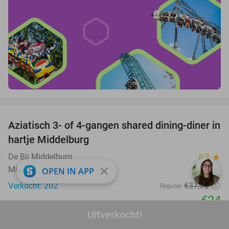
favorite_border
Aziatisch 3- of 4-gangen shared dining-diner in
36%
hartje Middelburg
De Bij Middelburg
8.3
star
Middelburg
close
OPEN IN APP
Verkocht: 202
€37
,75
Regulier
€24
Uitverkocht!
favorite_border