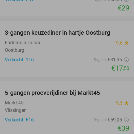
€29
favorite_border
3-gangen keuzediner in hartje Oostburg
44%
Fadomoja Dubai
9.6
star
Oostburg
Verkocht: 116
€31
,35
Regulier
€17
,50
favorite_border
5-gangen proeverijdiner bij Markt45
34%
Markt 45
9.5
star
Vlissingen
Verkocht: 616
€59
,05
Regulier
€39