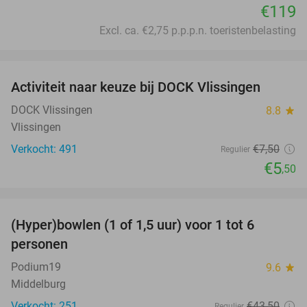
€119
Excl. ca. €2,75 p.p.p.n. toeristenbelasting
favorite_border
Activiteit naar keuze bij DOCK Vlissingen
27%
DOCK Vlissingen
8.8
star
Vlissingen
Verkocht: 491
€7
,50
Regulier
€5
,50
favorite_border
(Hyper)bowlen (1 of 1,5 uur) voor 1 tot 6
33%
personen
Podium19
9.6
star
Middelburg
Verkocht: 251
€43
,50
Regulier