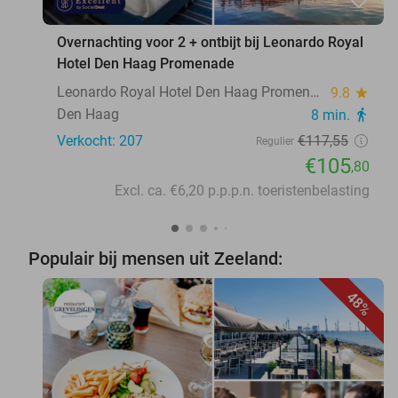
Overnachting voor 2 + ontbijt bij Leonardo Royal
Hotel Den Haag Promenade
Leonardo Royal Hotel Den Haag Promenade
9.8
star
Den Haag
8 min.
directions_walk
Verkocht: 207
€117
,55
Regulier
€105
,80
Excl. ca. €6,20 p.p.p.n. toeristenbelasting
Populair bij mensen uit Zeeland:
48%