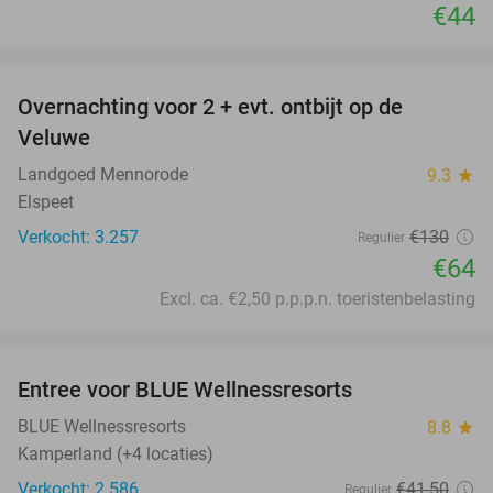
€44
favorite_border
Overnachting voor 2 + evt. ontbijt op de
51%
Veluwe
Landgoed Mennorode
9.3
star
Elspeet
Verkocht: 3.257
€130
Regulier
€64
Excl. ca. €2,50 p.p.p.n. toeristenbelasting
favorite_border
Entree voor BLUE Wellnessresorts
48%
BLUE Wellnessresorts
8.8
star
Kamperland (+4 locaties)
Verkocht: 2.586
€41
,50
Regulier