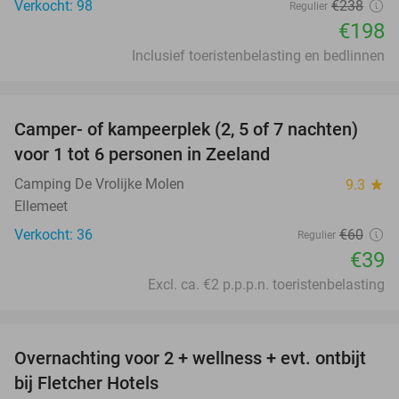
Verkocht: 98
€238
Regulier
€198
Inclusief toeristenbelasting en bedlinnen
favorite_border
Camper- of kampeerplek (2, 5 of 7 nachten)
35%
voor 1 tot 6 personen in Zeeland
Camping De Vrolijke Molen
9.3
star
Ellemeet
Verkocht: 36
€60
Regulier
€39
Excl. ca. €2 p.p.p.n. toeristenbelasting
favorite_border
Overnachting voor 2 + wellness + evt. ontbijt
55%
bij Fletcher Hotels