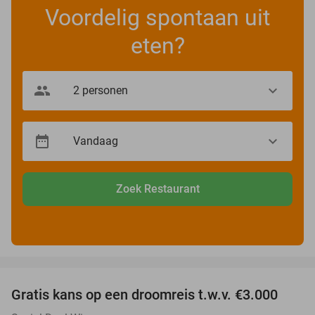
Voordelig spontaan uit
eten?
Zoek Restaurant
favorite_border
Gratis kans op een droomreis t.w.v. €3.000