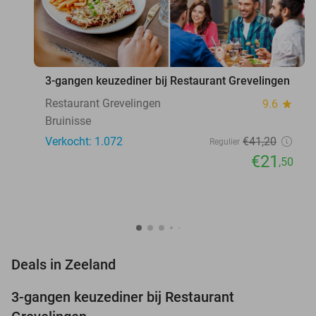
favorite_border
3-gangen keuzediner bij Restaurant Grevelingen
Restaurant Grevelingen
9.6
star
Bruinisse
Verkocht: 1.072
€41
,20
Regulier
€21
,50
favorite_border
Deals in Zeeland
3-gangen keuzediner bij Restaurant
48%