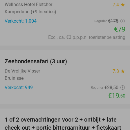
Wellness-Hotel Fletcher
7.4
star
Kamperland (+9 locaties)
Verkocht: 1.004
€175
Regulier
€79
Excl. ca. €3 p.p.p.n. toeristenbelasting
favorite_border
Zeehondensafari (3 uur)
32%
De Vrolijke Visser
7.8
star
Bruinisse
Verkocht: 949
€28
,50
Regulier
€19
,50
favorite_border
1 of 2 overnachtingen voor 2 + ontbijt + late
59%
check-out + portie bittergarnituur + fietskaart