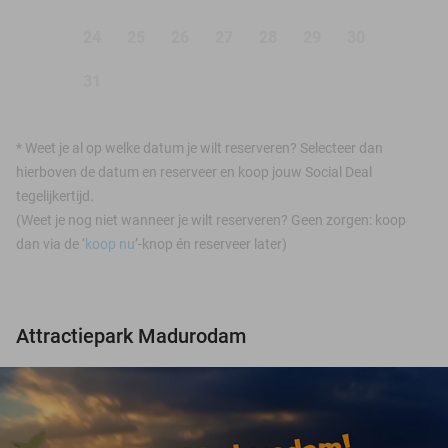
24
25
26
27
28
29
30
31
*
Weet je al op welke datum je wilt reserveren? Selecteer dan
hierboven de datum en reserveer en koop jouw Social Deal
tegelijkertijd.
(Weet je nog niet wanneer je wilt reserveren? Geen zorgen: koop
dan via de ‘
koop nu
’-knop én reserveer later)
Attractiepark Madurodam