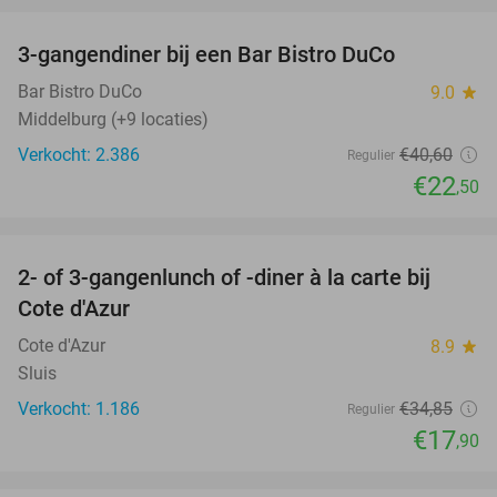
3-gangendiner bij een Bar Bistro DuCo
45%
Bar Bistro DuCo
9.0
star
Middelburg (+9 locaties)
Verkocht: 2.386
€40
,60
Regulier
€22
,50
favorite_border
2- of 3-gangenlunch of -diner à la carte bij
49%
Cote d'Azur
Cote d'Azur
8.9
star
Sluis
Verkocht: 1.186
€34
,85
Regulier
€17
,90
favorite_border