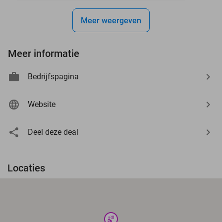
Meer weergeven
Meer informatie
Bedrijfspagina
Website
Deel deze deal
Locaties
wellness