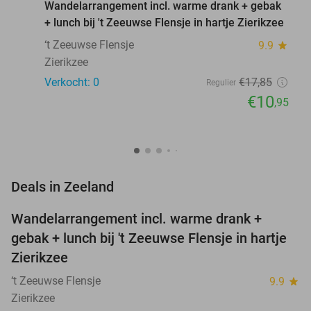
Wandelarrangement incl. warme drank + gebak
+ lunch bij 't Zeeuwse Flensje in hartje Zierikzee
‘t Zeeuwse Flensje
9.9
star
Zierikzee
Verkocht: 0
€17
,85
Regulier
€10
,95
favorite_border
Deals in Zeeland
Wandelarrangement incl. warme drank +
39%
NEW
gebak + lunch bij 't Zeeuwse Flensje in hartje
TODAY
Zierikzee
‘t Zeeuwse Flensje
9.9
star
Zierikzee