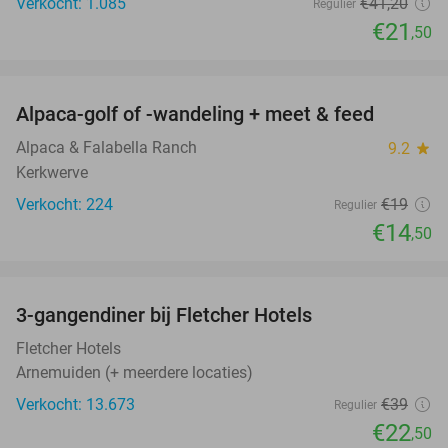
Verkocht: 1.085
€41
,20
Regulier
€21
,50
favorite_border
Alpaca-golf of -wandeling + meet & feed
24%
Alpaca & Falabella Ranch
9.2
star
Kerkwerve
Verkocht: 224
€19
Regulier
€14
,50
favorite_border
3-gangendiner bij Fletcher Hotels
42%
Fletcher Hotels
Arnemuiden (+ meerdere locaties)
Verkocht: 13.673
€39
Regulier
€22
,50