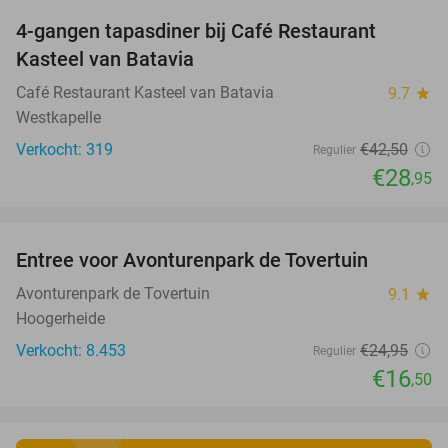
4-gangen tapasdiner bij Café Restaurant
32%
Kasteel van Batavia
Café Restaurant Kasteel van Batavia
9.7
star
Westkapelle
Verkocht: 319
€42
,50
Regulier
€28
,95
favorite_border
Entree voor Avonturenpark de Tovertuin
34%
Avonturenpark de Tovertuin
9.1
star
Hoogerheide
Verkocht: 8.453
€24
,95
Regulier
€16
,50