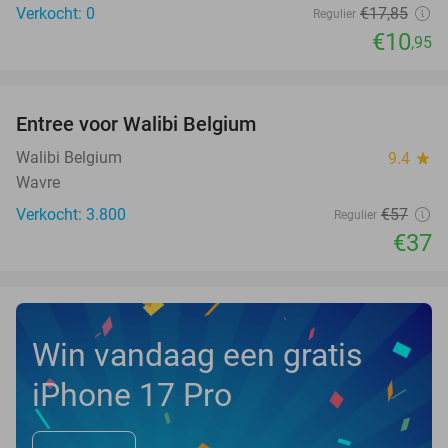
Verkocht: 0
€17
,85
Regulier
€10
,95
favorite_border
Entree voor Walibi Belgium
35%
Walibi Belgium
9.4
star
Wavre
Verkocht: 3.800
€57
Regulier
€37
Win vandaag een gratis
iPhone 17 Pro