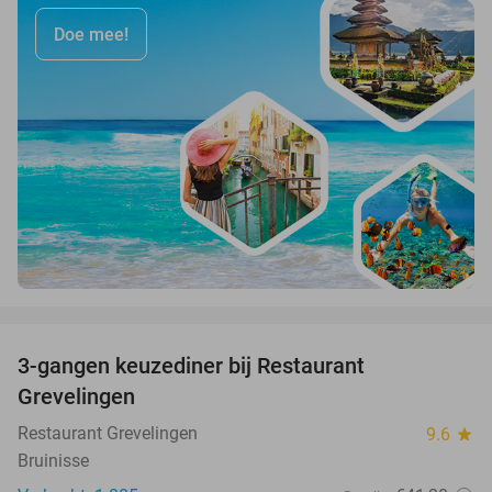
Doe mee!
favorite_border
3-gangen keuzediner bij Restaurant
48%
Grevelingen
Restaurant Grevelingen
9.6
star
Bruinisse