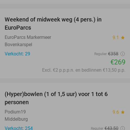
favorite_border
Weekend of midweek weg (4 pers.) in
25%
EuroParcs
EuroParcs Markermeer
9.1
star
Bovenkarspel
Verkocht: 29
€358
Regulier
€269
Excl. €2 p.p.p.n. en bedlinnen €13,50 p.p.
favorite_border
(Hyper)bowlen (1 of 1,5 uur) voor 1 tot 6
33%
personen
Podium19
9.6
star
Middelburg
Verkocht: 254
€43
,50
Regulier