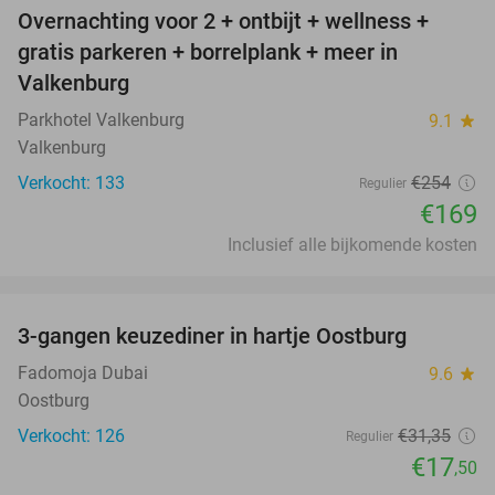
Overnachting voor 2 + ontbijt + wellness +
33%
gratis parkeren + borrelplank + meer in
Valkenburg
Parkhotel Valkenburg
9.1
star
Valkenburg
Verkocht: 133
€254
Regulier
€169
Inclusief alle bijkomende kosten
favorite_border
3-gangen keuzediner in hartje Oostburg
44%
Fadomoja Dubai
9.6
star
Oostburg
Verkocht: 126
€31
,35
Regulier
€17
,50