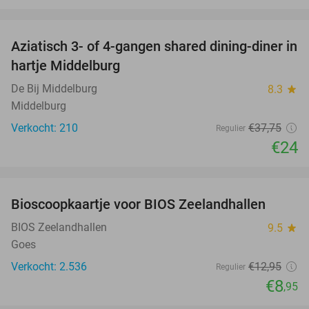
favorite_border
Aziatisch 3- of 4-gangen shared dining-diner in
36%
hartje Middelburg
De Bij Middelburg
8.3
star
Middelburg
Verkocht: 210
€37
,75
Regulier
€24
favorite_border
Bioscoopkaartje voor BIOS Zeelandhallen
31%
BIOS Zeelandhallen
9.5
star
Goes
Verkocht: 2.536
€12
,95
Regulier
€8
,95
favorite_border