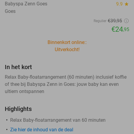
Babyspa Zenn Goes
9.9
star
Goes
€39
,95
Regulier
€24
,95
Binnenkort online::
Uitverkocht!
In het kort
Relax Baby-floatarrangement (60 minuten) inclusief koffie
of thee bij Babyspa Zenn in Goes: jouw baby kan even
ultiem ontspannen
Highlights
Relax Baby-floatarrangement van 60 minuten
Zie hier de inhoud van de deal