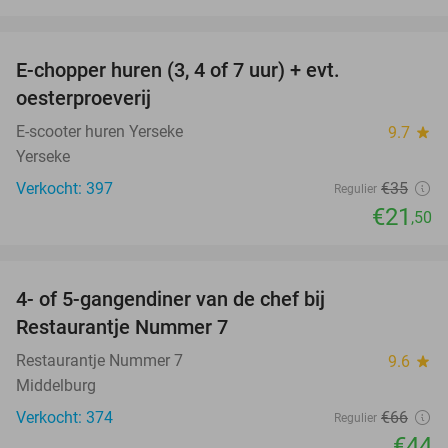
favorite_border
E-chopper huren (3, 4 of 7 uur) + evt.
39%
oesterproeverij
E-scooter huren Yerseke
9.7
star
Yerseke
Verkocht: 397
€35
Regulier
€21
,50
favorite_border
4- of 5-gangendiner van de chef bij
33%
Restaurantje Nummer 7
Restaurantje Nummer 7
9.6
star
Middelburg
Verkocht: 374
€66
Regulier
€44