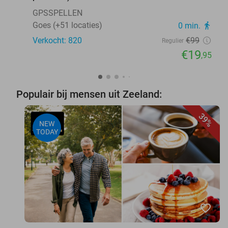
GPSSPELLEN
Goes (+51 locaties)
0 min.
directions_walk
Verkocht: 820
€99
Regulier
€19
,95
Populair bij mensen uit Zeeland:
39%
NEW
TODAY
favorite_border