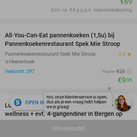
€69
Excl. ca. €4 p.p.p.n. toeristenbelasting
favorite_border
All-You-Can-Eat pannenkoeken (1,5u) bij
57%
Pannenkoekenrestaurant Spek Mie Stroop
Pannenkoekenrestaurant Spek Mie Stroop
9.0
star
's-Heerenhoek
Verkocht: 397
€23
Regulier
€9
,95
favorite_border
close
OPEN IN APP
Luxe overnachting(en) voor 2 + ontbijt +
38%
wellness + evt. 4-gangendiner in Bergen op
Zoom
Uitverkocht!
Grand Hotel De Draak
9.7
star