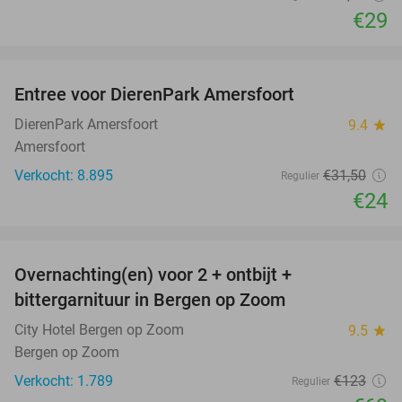
€29
favorite_border
Entree voor DierenPark Amersfoort
24%
DierenPark Amersfoort
9.4
star
Amersfoort
Verkocht: 8.895
€31
,50
Regulier
€24
favorite_border
Overnachting(en) voor 2 + ontbijt +
44%
bittergarnituur in Bergen op Zoom
City Hotel Bergen op Zoom
9.5
star
Bergen op Zoom
Verkocht: 1.789
€123
Regulier