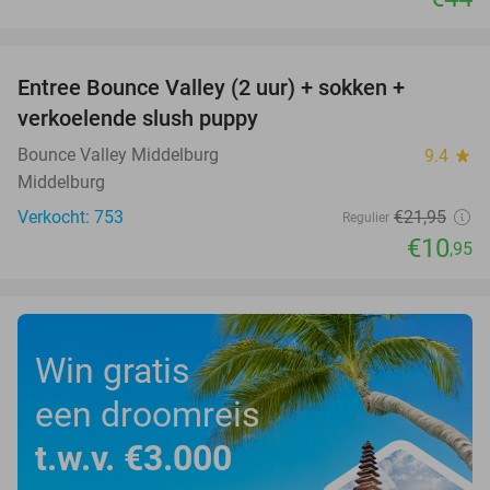
favorite_border
Entree Bounce Valley (2 uur) + sokken +
50%
verkoelende slush puppy
Bounce Valley Middelburg
9.4
star
Middelburg
Verkocht: 753
€21
,95
Regulier
€10
,95
Win gratis
een droomreis
t.w.v. €3.000