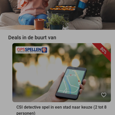
Deals in de buurt van
80%
favorite_border
CSI detective spel in een stad naar keuze (2 tot 8
personen)