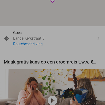
Goes
Lange Kerkstraat 5
Routebeschrijving
Maak gratis kans op een droomreis t.w.v. €3.000!
play_circle