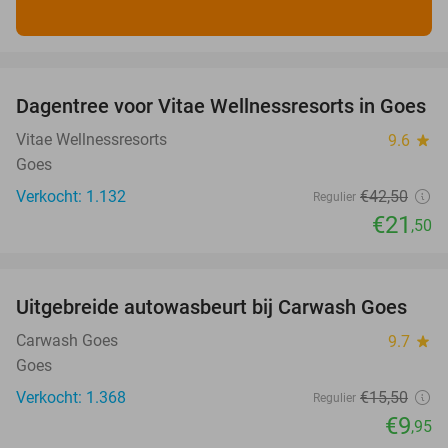
favorite_border
Dagentree voor Vitae Wellnessresorts in Goes
49%
Vitae Wellnessresorts
9.6
star
Goes
Verkocht: 1.132
€42
,50
Regulier
€21
,50
favorite_border
Uitgebreide autowasbeurt bij Carwash Goes
36%
Carwash Goes
9.7
star
Goes
Verkocht: 1.368
€15
,50
Regulier
€9
,95