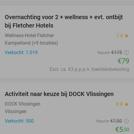
favorite_border
Overnachting voor 2 + wellness + evt. ontbijt
55%
bij Fletcher Hotels
Wellness-Hotel Fletcher
7.4
star
Kamperland (+9 locaties)
Verkocht: 1.019
€175
Regulier
€79
Excl. ca. €3 p.p.p.n. toeristenbelasting
favorite_border
Activiteit naar keuze bij DOCK Vlissingen
27%
DOCK Vlissingen
8.8
star
Vlissingen
Verkocht: 500
€7
,50
Regulier
€5
,50