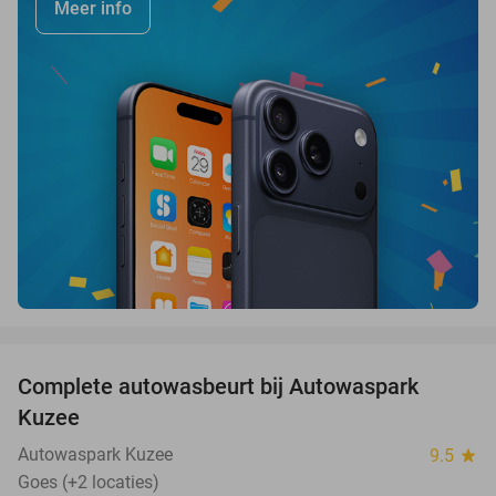
Meer info
favorite_border
Complete autowasbeurt bij Autowaspark
38%
Kuzee
Autowaspark Kuzee
9.5
star
Goes (+2 locaties)