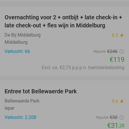
favorite_border
Overnachting voor 2 + ontbijt + late check-in +
52%
late check-out + fles wijn in Middelburg
De Bij Middelburg
8.3
star
Middelburg
Verkocht: 66
€246
Regulier
€119
Excl. ca. €2,75 p.p.p.n. toeristenbelasting
favorite_border
Entree tot Bellewaerde Park
38%
Bellewaerde Park
9.6
star
Ieper
Verkocht: 2.208
€50
Regulier
€31
,20