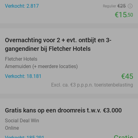
Verkocht: 2.817
€25
Regulier
€15
,50
favorite_border
Overnachting voor 2 + evt. ontbijt en 3-
gangendiner bij Fletcher Hotels
Fletcher Hotels
Arnemuiden (+ meerdere locaties)
€45
Verkocht: 18.181
Excl. ca. €3 p.p.p.n. toeristenbelasting
favorite_border
Gratis kans op een droomreis t.w.v. €3.000
Social Deal Win
Online
Verkocht: 185.291