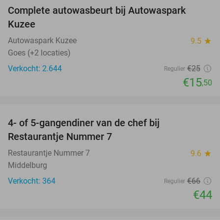
Complete autowasbeurt bij Autowaspark
38%
Kuzee
Autowaspark Kuzee
9.5
star
Goes (+2 locaties)
Verkocht: 2.644
€25
Regulier
€15
,50
favorite_border
4- of 5-gangendiner van de chef bij
33%
Restaurantje Nummer 7
Restaurantje Nummer 7
9.6
star
Middelburg
Verkocht: 364
€66
Regulier
€44
favorite_border