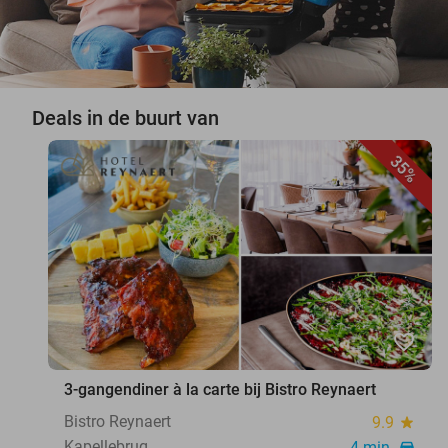
Deals in de buurt van
35%
favorite_border
3-gangendiner à la carte bij Bistro Reynaert
Bistro Reynaert
9.9
star
Kapellebrug
4 min.
directions_car