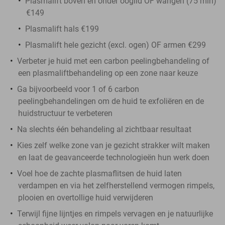
Plasmalift boven en onder ooglid OF wangen (75 min)
€149
Plasmalift hals €199
Plasmalift hele gezicht (excl. ogen) OF armen €299
Verbeter je huid met een carbon peelingbehandeling of
een plasmaliftbehandeling op een zone naar keuze
Ga bijvoorbeeld voor 1 of 6 carbon
peelingbehandelingen om de huid te exfoliëren en de
huidstructuur te verbeteren
Na slechts één behandeling al zichtbaar resultaat
Kies zelf welke zone van je gezicht strakker wilt maken
en laat de geavanceerde technologieën hun werk doen
Voel hoe de zachte plasmaflitsen de huid laten
verdampen en via het zelfherstellend vermogen rimpels,
plooien en overtollige huid verwijderen
Terwijl fijne lijntjes en rimpels vervagen en je natuurlijke