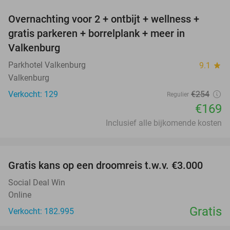
Overnachting voor 2 + ontbijt + wellness +
33%
gratis parkeren + borrelplank + meer in
Valkenburg
Parkhotel Valkenburg
9.1
star
Valkenburg
Verkocht: 129
€254
Regulier
€169
Inclusief alle bijkomende kosten
favorite_border
Gratis kans op een droomreis t.w.v. €3.000
Social Deal Win
Online
Gratis
Verkocht: 182.995
favorite_border