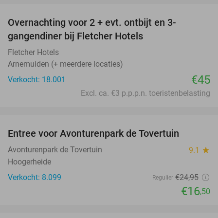
Overnachting voor 2 + evt. ontbijt en 3-
gangendiner bij Fletcher Hotels
Fletcher Hotels
Arnemuiden (+ meerdere locaties)
€45
Verkocht: 18.001
Excl. ca. €3 p.p.p.n. toeristenbelasting
favorite_border
Entree voor Avonturenpark de Tovertuin
34%
Avonturenpark de Tovertuin
9.1
star
Hoogerheide
Verkocht: 8.099
€24
,95
Regulier
€16
,50
favorite_border