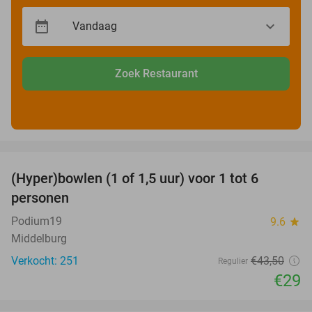
Zoek Restaurant
favorite_border
(Hyper)bowlen (1 of 1,5 uur) voor 1 tot 6
33%
personen
Podium19
9.6
star
Middelburg
Verkocht: 251
€43
,50
Regulier
€29
favorite_border