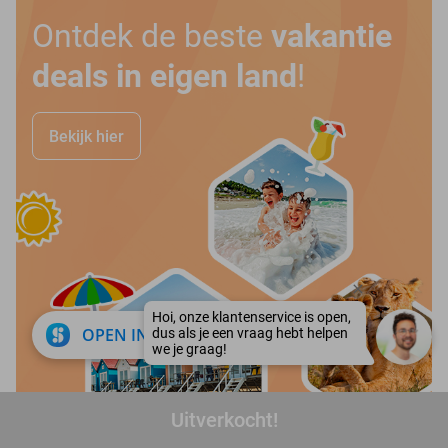
Ontdek de beste
vakantie
deals in eigen land
!
Bekijk hier
close
OPEN IN APP
Uitverkocht!
favorite_border