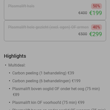
Plasmalift hals
50%
€199
€400
Plasmalift hele gezicht (excl. ogen) OF armen
40%
€299
€500
Highlights
Multideal:
Carbon peeling (1 behandeling) €39
Carbon peeling (6 behandelingen) €199
Plasmalift boven ooglid OF onder het oog (75 min)
€89
Plasmalift kin OF voorhoofd (75 min) €99