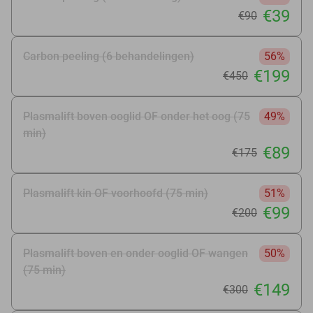
€39
€90
Carbon peeling (6 behandelingen)
56%
€199
€450
Plasmalift boven ooglid OF onder het oog (75
49%
min)
€89
€175
Plasmalift kin OF voorhoofd (75 min)
51%
€99
€200
Plasmalift boven en onder ooglid OF wangen
50%
(75 min)
€149
€300