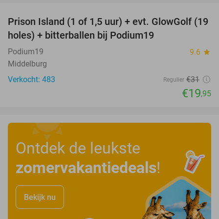
Prison Island (1 of 1,5 uur) + evt. GlowGolf (19
36%
holes) + bitterballen bij Podium19
Podium19
9.6
star
Middelburg
Verkocht: 483
€31
Regulier
€19
,95
Ontdek de leukste
zomervakantiedeals
!
Bekijk nu