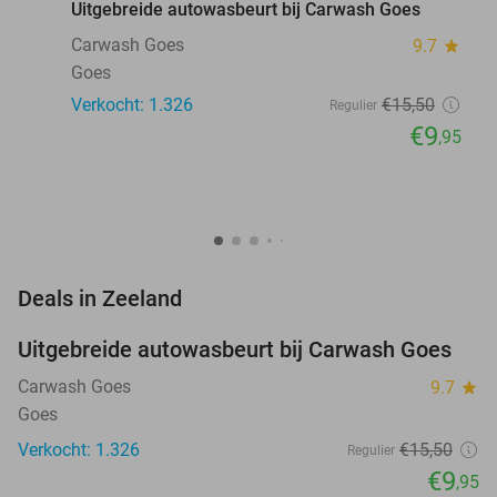
Uitgebreide autowasbeurt bij Carwash Goes
Carwash Goes
9.7
star
Goes
Verkocht: 1.326
€15
,50
Regulier
€9
,95
favorite_border
Deals in Zeeland
Uitgebreide autowasbeurt bij Carwash Goes
36%
Carwash Goes
9.7
star
Goes
Verkocht: 1.326
€15
,50
Regulier
€9
,95