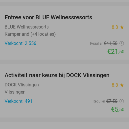
favorite_border
Entree voor BLUE Wellnessresorts
48%
BLUE Wellnessresorts
8.8
star
Kamperland (+4 locaties)
Verkocht: 2.556
€41
,50
Regulier
€21
,50
favorite_border
Activiteit naar keuze bij DOCK Vlissingen
27%
DOCK Vlissingen
8.8
star
Vlissingen
Verkocht: 491
€7
,50
Regulier
€5
,50
favorite_border