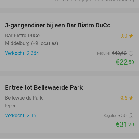
favorite_border
3-gangendiner bij een Bar Bistro DuCo
45%
Bar Bistro DuCo
9.0
star
Middelburg (+9 locaties)
Verkocht: 2.364
€40
,60
Regulier
€22
,50
favorite_border
Entree tot Bellewaerde Park
38%
Bellewaerde Park
9.6
star
Ieper
Verkocht: 2.151
€50
Regulier
€31
,20
favorite_border