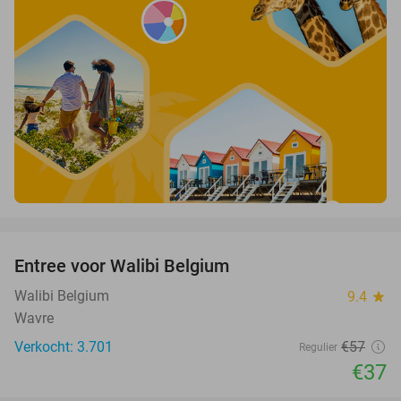
favorite_border
Entree voor Walibi Belgium
35%
Walibi Belgium
9.4
star
Wavre
Verkocht: 3.701
€57
Regulier
€37