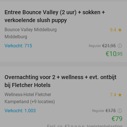
Entree Bounce Valley (2 uur) + sokken +
50%
verkoelende slush puppy
Bounce Valley Middelburg
9.4
star
Middelburg
Verkocht: 715
€21
,95
Regulier
€10
,95
favorite_border
Overnachting voor 2 + wellness + evt. ontbijt
55%
bij Fletcher Hotels
Wellness-Hotel Fletcher
7.4
star
Kamperland (+9 locaties)
Verkocht: 1.003
€175
Regulier
€79
Excl. ca. €3 p.p.p.n. toeristenbelasting