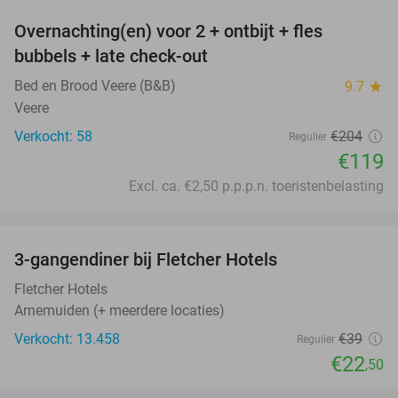
Overnachting(en) voor 2 + ontbijt + fles
42%
bubbels + late check-out
Bed en Brood Veere (B&B)
9.7
star
Veere
Verkocht: 58
€204
Regulier
€119
Excl. ca. €2,50 p.p.p.n. toeristenbelasting
favorite_border
3-gangendiner bij Fletcher Hotels
42%
Fletcher Hotels
Arnemuiden (+ meerdere locaties)
Verkocht: 13.458
€39
Regulier
€22
,50
favorite_border