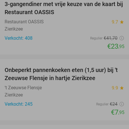
3-gangendiner met vrije keuze van de kaart bij
43%
Restaurant OASSIS
Restaurant OASSIS
9.7
star
Zierikzee
Verkocht: 408
€41
,70
Regulier
€23
,95
favorite_border
Onbeperkt pannenkoeken eten (1,5 uur) bij 't
67%
Zeeuwse Flensje in hartje Zierikzee
‘t Zeeuwse Flensje
9.9
star
Zierikzee
Verkocht: 245
€24
Regulier
€7
,95
favorite_border