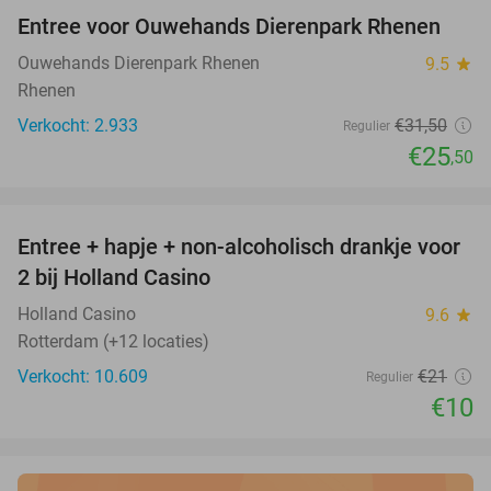
Entree voor Ouwehands Dierenpark Rhenen
19%
Ouwehands Dierenpark Rhenen
9.5
star
Rhenen
Verkocht: 2.933
€31
,50
Regulier
€25
,50
favorite_border
Entree + hapje + non-alcoholisch drankje voor
52%
2 bij Holland Casino
Holland Casino
9.6
star
Rotterdam (+12 locaties)
Verkocht: 10.609
€21
Regulier
€10