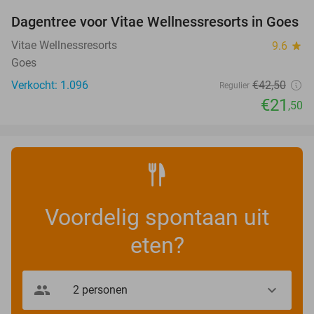
Dagentree voor Vitae Wellnessresorts in Goes
49%
Vitae Wellnessresorts
9.6
star
Goes
Verkocht: 1.096
€42
,50
Regulier
€21
,50
Voordelig spontaan uit
eten?