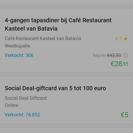
favorite_border
4-gangen tapasdiner bij Café Restaurant
32%
Kasteel van Batavia
Café Restaurant Kasteel van Batavia
9.7
star
Westkapelle
Verkocht: 306
€42
,50
Regulier
€28
,95
favorite_border
Social Deal-giftcard van 5 tot 100 euro
Social Deal Giftcard
Online
€5
Verkocht: 76.852
favorite_border