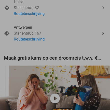
Hulst
Steenstraat 32
Routebeschrijving
Antwerpen
Stenenbrug 167
Routebeschrijving
Maak gratis kans op een droomreis t.w.v. €3.000!
play_circle