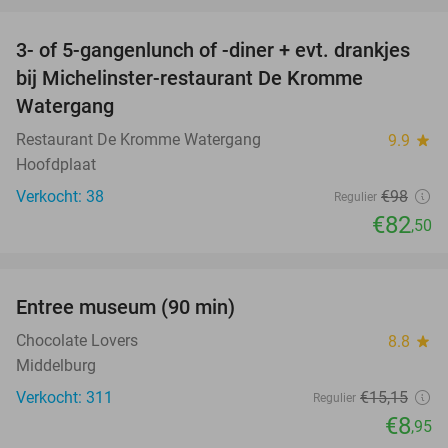
favorite_border
3- of 5-gangenlunch of -diner + evt. drankjes
16%
bij Michelinster-restaurant De Kromme
Watergang
Restaurant De Kromme Watergang
9.9
star
Hoofdplaat
Verkocht: 38
€98
Regulier
€82
,50
favorite_border
Entree museum (90 min)
41%
Chocolate Lovers
8.8
star
Middelburg
Verkocht: 311
€15
,15
Regulier
€8
,95