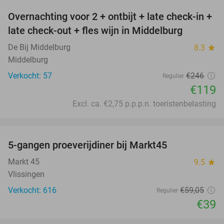
Overnachting voor 2 + ontbijt + late check-in +
52%
late check-out + fles wijn in Middelburg
De Bij Middelburg
8.3
star
Middelburg
Verkocht: 57
€246
Regulier
€119
Excl. ca. €2,75 p.p.p.n. toeristenbelasting
favorite_border
5-gangen proeverijdiner bij Markt45
34%
Markt 45
9.5
star
Vlissingen
Verkocht: 616
€59
,05
Regulier
€39
favorite_border