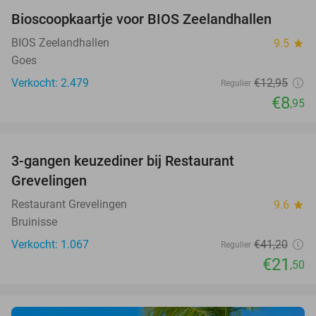
Bioscoopkaartje voor BIOS Zeelandhallen
31%
BIOS Zeelandhallen
9.5
star
Goes
Verkocht: 2.479
€12
,95
Regulier
€8
,95
favorite_border
3-gangen keuzediner bij Restaurant
48%
Grevelingen
Restaurant Grevelingen
9.6
star
Bruinisse
Verkocht: 1.067
€41
,20
Regulier
€21
,50