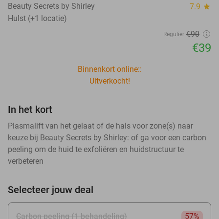
Beauty Secrets by Shirley
7.9
star
Hulst (+1 locatie)
€90
Regulier
€39
Binnenkort online::
Uitverkocht!
In het kort
Plasmalift van het gelaat of de hals voor zone(s) naar
keuze bij Beauty Secrets by Shirley: of ga voor een carbon
peeling om de huid te exfoliëren en huidstructuur te
verbeteren
Selecteer jouw deal
Carbon peeling (1 behandeling)
57%