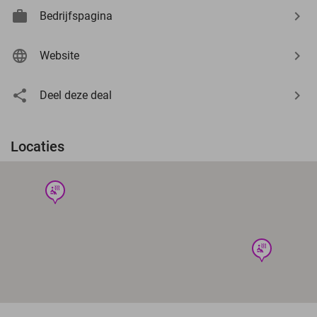
Bedrijfspagina
Website
Deel deze deal
Locaties
wellness
wellness