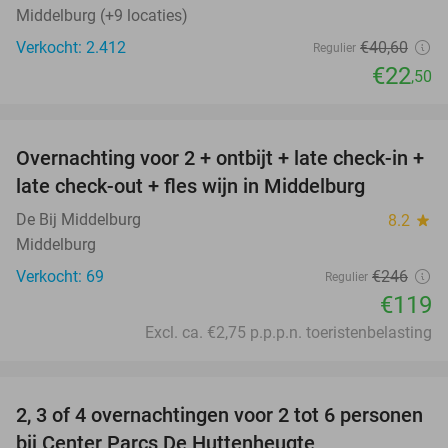
Middelburg (+9 locaties)
Verkocht: 2.412
€40
,60
Regulier
€22
,50
favorite_border
Overnachting voor 2 + ontbijt + late check-in +
52%
late check-out + fles wijn in Middelburg
De Bij Middelburg
8.2
star
Middelburg
Verkocht: 69
€246
Regulier
€119
Excl. ca. €2,75 p.p.p.n. toeristenbelasting
favorite_border
2, 3 of 4 overnachtingen voor 2 tot 6 personen
15%
bij Center Parcs De Huttenheugte