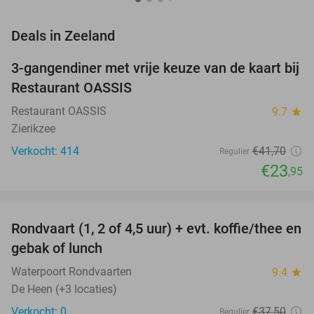
favorite_border
Deals in Zeeland
3-gangendiner met vrije keuze van de kaart bij
43%
Restaurant OASSIS
Restaurant OASSIS
9.7
star
Zierikzee
Verkocht: 414
€41
,70
Regulier
€23
,95
favorite_border
Rondvaart (1, 2 of 4,5 uur) + evt. koffie/thee en
61%
NEW
gebak of lunch
TODAY
Waterpoort Rondvaarten
9.4
star
De Heen (+3 locaties)
Verkocht: 0
€37
,50
Regulier