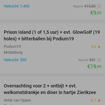
Verkocht: 1.400
€15
,50
Regulier
€9
,95
favorite_border
Prison Island (1 of 1,5 uur) + evt. GlowGolf (19
36%
holes) + bitterballen bij Podium19
Podium19
9.6
star
Middelburg
Verkocht: 500
€31
Regulier
€19
,95
favorite_border
Overnachting voor 2 + ontbijt + evt.
49%
welkomstdrankje en diner in hartje Zierikzee
Hotel van Oppen
8.7
star