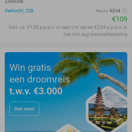
Zierikzee
Verkocht: 238
€214
Regulier
€109
Excl. ca. €1,83 p.p.p.n. in sept t/m apr en €2,04 p.p.p.n. in
mei t/m aug toeristenbelasting
Win gratis
een droomreis
t.w.v. €3.000
Doe mee!