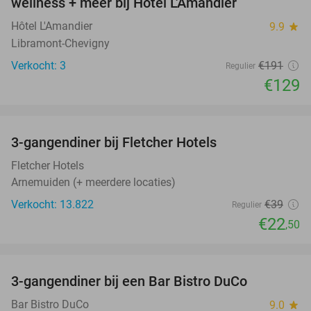
wellness + meer bij Hôtel L'Amandier
TODAY
Hôtel L'Amandier
9.9
star
Libramont-Chevigny
Verkocht: 3
€191
Regulier
€129
favorite_border
3-gangendiner bij Fletcher Hotels
42%
Fletcher Hotels
Arnemuiden (+ meerdere locaties)
Verkocht: 13.822
€39
Regulier
€22
,50
favorite_border
3-gangendiner bij een Bar Bistro DuCo
45%
Bar Bistro DuCo
9.0
star