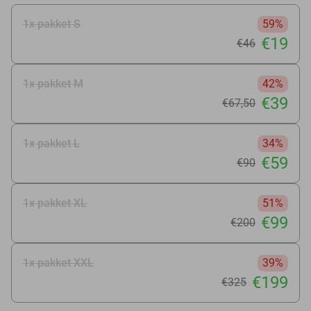
1x pakket S
59%
€19
€46
1x pakket M
42%
€39
€67
,50
1x pakket L
34%
€59
€90
1x pakket XL
51%
€99
€200
1x pakket XXL
39%
€199
€325