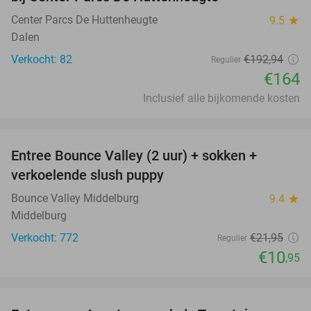
Center Parcs De Huttenheugte
9.5
star
Dalen
Verkocht: 82
€192
,94
Regulier
€164
Inclusief alle bijkomende kosten
favorite_border
Entree Bounce Valley (2 uur) + sokken +
50%
verkoelende slush puppy
Bounce Valley Middelburg
9.4
star
Middelburg
Verkocht: 772
€21
,95
Regulier
€10
,95
favorite_border