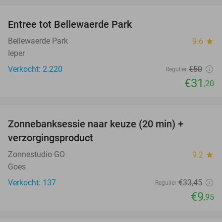
Entree tot Bellewaerde Park
38%
Bellewaerde Park
9.6
star
Ieper
Verkocht: 2.220
€50
Regulier
€31
,20
favorite_border
Zonnebanksessie naar keuze (20 min) +
70%
verzorgingsproduct
Zonnestudio GO
9.2
star
Goes
Verkocht: 137
€33
,45
Regulier
€9
,95
favorite_border