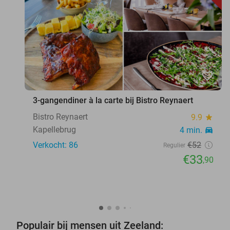
favorite_border
3-gangendiner à la carte bij Bistro Reynaert
Bistro Reynaert
9.9
star
Kapellebrug
4 min.
directions_car
Verkocht: 86
€52
Regulier
€33
,90
Populair bij mensen uit Zeeland: