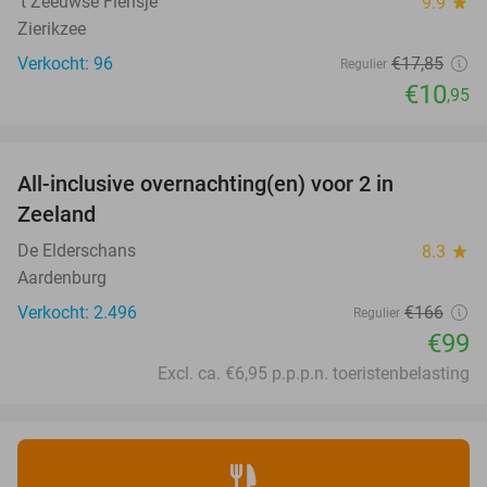
‘t Zeeuwse Flensje
9.9
star
Zierikzee
Verkocht: 96
€17
,85
Regulier
€10
,95
favorite_border
All-inclusive overnachting(en) voor 2 in
40%
Zeeland
De Elderschans
8.3
star
Aardenburg
Verkocht: 2.496
€166
Regulier
€99
Excl. ca. €6,95 p.p.p.n. toeristenbelasting