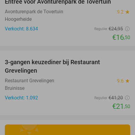
Entree voor Avonturenpark de Tovertuin
34%
Avonturenpark de Tovertuin
9.2
star
Hoogerheide
Verkocht: 8.634
€24
,95
Regulier
€16
,50
favorite_border
3-gangen keuzediner bij Restaurant
48%
Grevelingen
Restaurant Grevelingen
9.6
star
Bruinisse
Verkocht: 1.092
€41
,20
Regulier
€21
,50