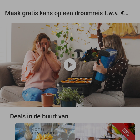
Maak gratis kans op een droomreis t.w.v. €3.000!
play_circle
Deals in de buurt van
35%