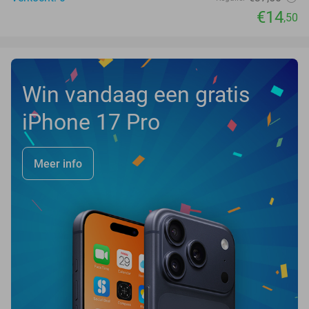
€14
,50
Win vandaag een gratis
iPhone 17 Pro
Meer info