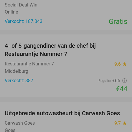
Social Deal Win
Online
Gratis
Verkocht: 187.043
favorite_border
4- of 5-gangendiner van de chef bij
33%
Restaurantje Nummer 7
Restaurantje Nummer 7
9.6
star
Middelburg
Verkocht: 387
€66
Regulier
€44
favorite_border
Uitgebreide autowasbeurt bij Carwash Goes
36%
Carwash Goes
9.7
star
Goes