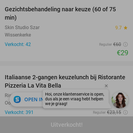
Gezichtsbehandeling naar keuze (60 of 75
52%
min)
Skin Studio Szar
9.7
star
Wissenkerke
Verkocht: 42
€60
Regulier
€29
favorite_border
Italiaanse 2-gangen keuzelunch bij Ristorante
41%
Pizzeria La Vita Bella
Ristorante Pizzeria La Vita Bella
9.7
star
close
OPEN IN APP
Oostkapelle
Verkocht: 391
€23
,15
Regulier
€13
,75
Uitverkocht!
favorite_border