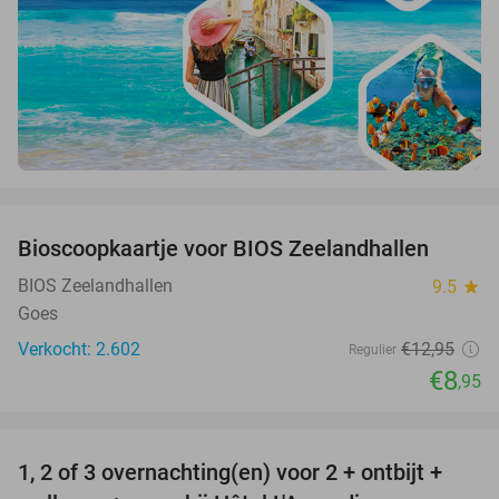
favorite_border
Bioscoopkaartje voor BIOS Zeelandhallen
31%
BIOS Zeelandhallen
9.5
star
Goes
Verkocht: 2.602
€12
,95
Regulier
€8
,95
favorite_border
1, 2 of 3 overnachting(en) voor 2 + ontbijt +
32%
NEW