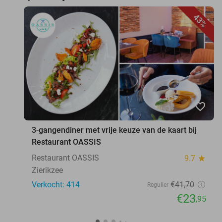
43%
favorite_border
3-gangendiner met vrije keuze van de kaart bij
Restaurant OASSIS
Restaurant OASSIS
9.7
star
Zierikzee
Verkocht: 414
€41
,70
Regulier
€23
,95