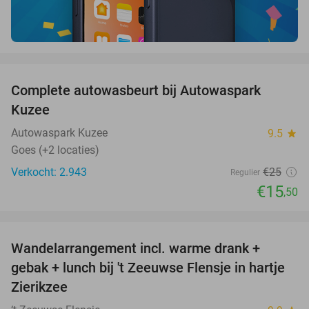
favorite_border
Complete autowasbeurt bij Autowaspark
38%
Kuzee
Autowaspark Kuzee
9.5
star
Goes (+2 locaties)
Verkocht: 2.943
€25
Regulier
€15
,50
favorite_border
Wandelarrangement incl. warme drank +
39%
gebak + lunch bij 't Zeeuwse Flensje in hartje
Zierikzee