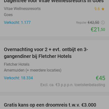
Dagentree voor Vitae Wellnessresorts in Goes
49%
Vitae Wellnessresorts
9.6
star
Goes
Verkocht: 1.177
€42
,50
Regulier
€21
,50
favorite_border
Overnachting voor 2 + evt. ontbijt en 3-
gangendiner bij Fletcher Hotels
Fletcher Hotels
Arnemuiden (+ meerdere locaties)
€45
Verkocht: 18.334
Excl. ca. €3 p.p.p.n. toeristenbelasting
favorite_border
Gratis kans op een droomreis t.w.v. €3.000