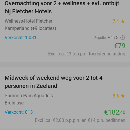
Overnachting voor 2 + wellness + evt. ontbijt
55%
bij Fletcher Hotels
Wellness-Hotel Fletcher
7.4
star
Kamperland (+9 locaties)
Verkocht: 1.031
€175
Regulier
€79
Excl. ca. €3 p.p.p.n. toeristenbelasting
favorite_border
Midweek of weekend weg voor 2 tot 4
personen in Zeeland
Summio Parc Aquadelta
8.6
star
Bruinisse
€182
Verkocht: 813
,40
Excl. ca. €2,83 p.p.p.n. en €14 p.p. bedlinnen
favorite_border