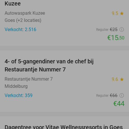
Kuzee
Autowaspark Kuzee
9.5
star
Goes (+2 locaties)
Verkocht: 2.516
€25
Regulier
€15
,50
favorite_border
4- of 5-gangendiner van de chef bij
33%
Restaurantje Nummer 7
Restaurantje Nummer 7
9.6
star
Middelburg
Verkocht: 359
€66
Regulier
€44
favorite_border
Dagentree voor Vitae Wellnessresorts in Goes