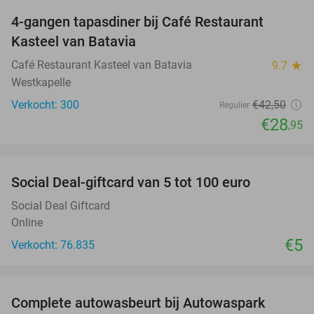
4-gangen tapasdiner bij Café Restaurant
32%
Kasteel van Batavia
Café Restaurant Kasteel van Batavia
9.7
star
Westkapelle
Verkocht: 300
€42
,50
Regulier
€28
,95
favorite_border
Social Deal-giftcard van 5 tot 100 euro
Social Deal Giftcard
Online
€5
Verkocht: 76.835
favorite_border
Complete autowasbeurt bij Autowaspark
38%