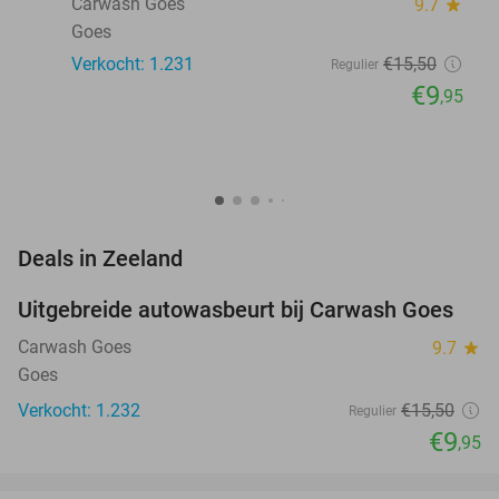
Carwash Goes
9.7
star
Goes
Verkocht: 1.231
€15
,50
Regulier
€9
,95
favorite_border
Deals in Zeeland
Uitgebreide autowasbeurt bij Carwash Goes
36%
Carwash Goes
9.7
star
Goes
Verkocht: 1.232
€15
,50
Regulier
€9
,95
favorite_border