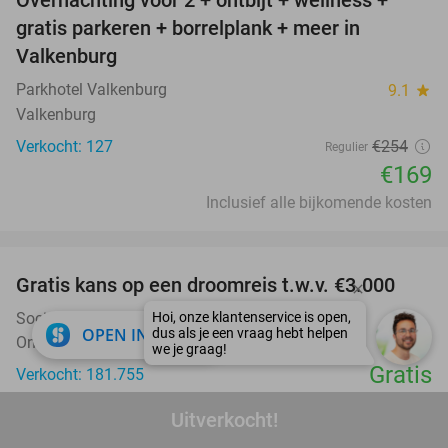
Overnachting voor 2 + ontbijt + wellness +
33%
gratis parkeren + borrelplank + meer in
Valkenburg
Parkhotel Valkenburg
9.1
star
Valkenburg
Verkocht: 127
€254
Regulier
€169
Inclusief alle bijkomende kosten
favorite_border
Gratis kans op een droomreis t.w.v. €3.000
Social Deal Win
close
OPEN IN APP
Online
Gratis
Verkocht: 181.755
favorite_border
Uitverkocht!