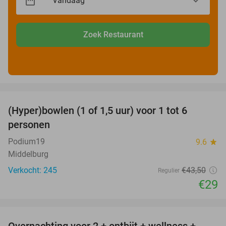
Zoek Restaurant
favorite_border
(Hyper)bowlen (1 of 1,5 uur) voor 1 tot 6
33%
personen
Podium19
9.6
star
Middelburg
Verkocht: 245
€43
,50
Regulier
€29
favorite_border