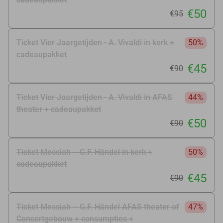
€50
€95
Ticket Vier Jaargetijden - A. Vivaldi in kerk +
50%
cadeaupakket
€45
€90
Ticket Vier Jaargetijden - A. Vivaldi in AFAS
44%
theater + cadeaupakket
€50
€90
Ticket Messiah – G.F. Händel in kerk +
50%
cadeaupakket
€45
€90
Ticket Messiah – G.F. Händel AFAS theater of
47%
Concertgebouw + consumpties +