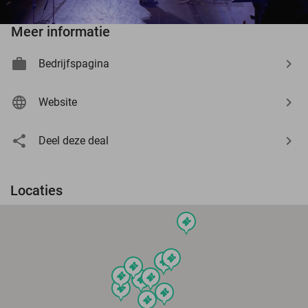
Meer informatie
Bedrijfspagina
Website
Deel deze deal
Locaties
events
events
events
events
events
events
events
events
events
events
events