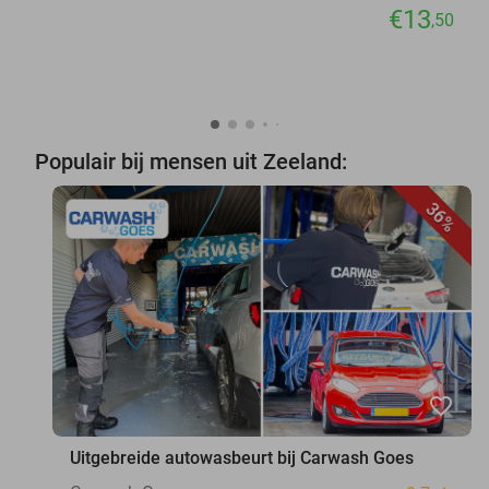
€13
,50
Populair bij mensen uit Zeeland:
36%
favorite_border
Uitgebreide autowasbeurt bij Carwash Goes