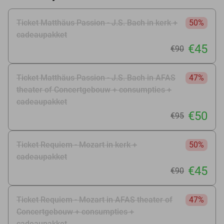
Ticket Matthäus Passion - J.S. Bach in kerk +
50%
cadeaupakket
€45
€90
Ticket Matthäus Passion - J.S. Bach in AFAS
47%
theater of Concertgebouw + consumpties +
cadeaupakket
€50
€95
Ticket Requiem - Mozart in kerk +
50%
cadeaupakket
€45
€90
Ticket Requiem - Mozart in AFAS theater of
47%
Concertgebouw + consumpties +
cadeaupakket