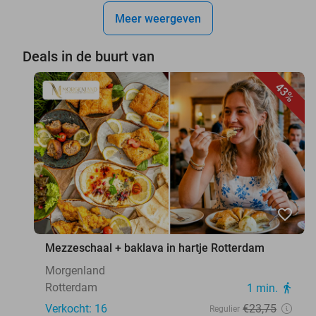
Meer weergeven
Deals in de buurt van
43%
favorite_border
Mezzeschaal + baklava in hartje Rotterdam
Morgenland
Rotterdam
1 min.
directions_walk
Verkocht: 16
€23
,75
Regulier