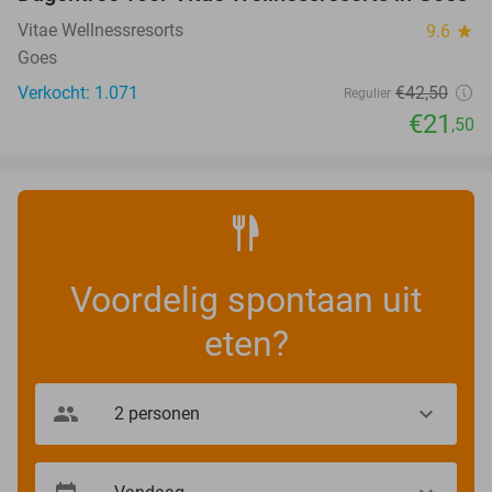
49%
Vitae Wellnessresorts
9.6
star
Goes
Verkocht: 1.071
€42
,50
Regulier
€21
,50
Voordelig spontaan uit
eten?