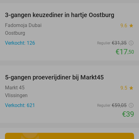
3-gangen keuzediner in hartje Oostburg
44%
Fadomoja Dubai
9.6
star
Oostburg
Verkocht: 126
€31
,35
Regulier
€17
,50
favorite_border
5-gangen proeverijdiner bij Markt45
34%
Markt 45
9.5
star
Vlissingen
Verkocht: 621
€59
,05
Regulier
€39