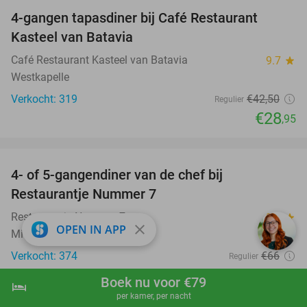
4-gangen tapasdiner bij Café Restaurant
32%
Kasteel van Batavia
Café Restaurant Kasteel van Batavia
9.7
star
Westkapelle
Verkocht: 319
€42
,50
Regulier
€28
,95
favorite_border
4- of 5-gangendiner van de chef bij
33%
Restaurantje Nummer 7
Restaurantje Nummer 7
9.6
star
close
OPEN IN APP
Middelburg
Verkocht: 374
€66
Regulier
€44
Boek nu voor €79
hotel
shopping_cart
Boek nu
navigate_next
favorite_border
per kamer, per nacht