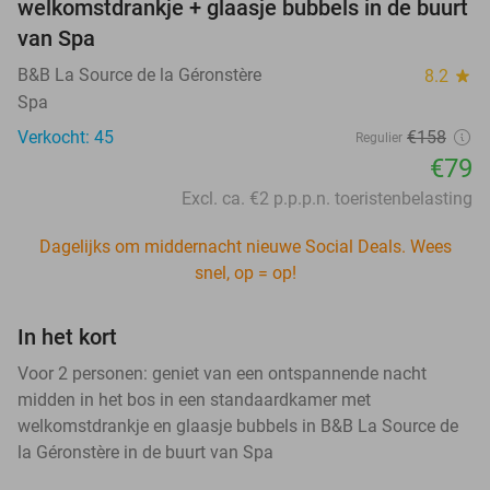
welkomstdrankje + glaasje bubbels in de buurt
van Spa
B&B La Source de la Géronstère
8.2
star
Spa
Verkocht: 45
€158
Regulier
€79
Excl. ca. €2 p.p.p.n. toeristenbelasting
Dagelijks om middernacht nieuwe Social Deals. Wees
snel, op = op!
In het kort
Voor 2 personen: geniet van een ontspannende nacht
midden in het bos in een standaardkamer met
welkomstdrankje en glaasje bubbels in B&B La Source de
la Géronstère in de buurt van Spa