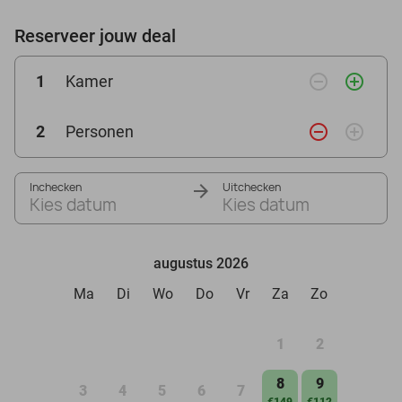
Reserveer jouw deal
remove_circle_outline
add_circle_outline
1
Kamer
remove_circle_outline
add_circle_outline
2
Personen
Inchecken
Uitchecken
Kies datum
Kies datum
augustus 2026
Ma
Di
Wo
Do
Vr
Za
Zo
1
2
8
9
3
4
5
6
7
€149
€112