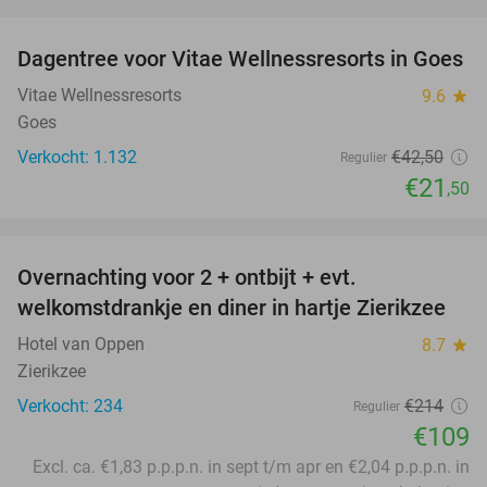
favorite_border
Dagentree voor Vitae Wellnessresorts in Goes
49%
Vitae Wellnessresorts
9.6
star
Goes
Verkocht: 1.132
€42
,50
Regulier
€21
,50
favorite_border
Overnachting voor 2 + ontbijt + evt.
49%
welkomstdrankje en diner in hartje Zierikzee
Hotel van Oppen
8.7
star
Zierikzee
Verkocht: 234
€214
Regulier
€109
Excl. ca. €1,83 p.p.p.n. in sept t/m apr en €2,04 p.p.p.n. in