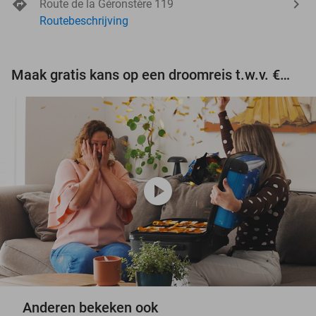
Route de la Géronstère 119
Routebeschrijving
Maak gratis kans op een droomreis t.w.v. €3.000!
play_circle
Anderen bekeken ook