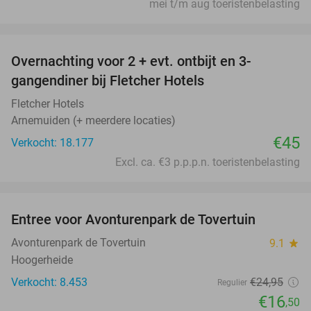
mei t/m aug toeristenbelasting
favorite_border
Overnachting voor 2 + evt. ontbijt en 3-
gangendiner bij Fletcher Hotels
Fletcher Hotels
Arnemuiden (+ meerdere locaties)
€45
Verkocht: 18.177
Excl. ca. €3 p.p.p.n. toeristenbelasting
favorite_border
Entree voor Avonturenpark de Tovertuin
34%
Avonturenpark de Tovertuin
9.1
star
Hoogerheide
Verkocht: 8.453
€24
,95
Regulier
€16
,50