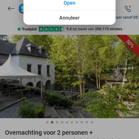
Open
7 dagen per week beschikbaar
10+ miljoen leden
Annuleer
Bereikbaar vanaf 08
9,4
op basis van
206.115 reviews
Ontdek 15.000+ deals
50%
7 dagen per week beschikbaar
10+ miljoen leden
favorite_border
Overnachting voor 2 personen +