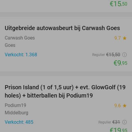
€15
,50
favorite_border
Uitgebreide autowasbeurt bij Carwash Goes
36%
Carwash Goes
9.7
star
Goes
Verkocht: 1.368
€15
,50
Regulier
€9
,95
favorite_border
Prison Island (1 of 1,5 uur) + evt. GlowGolf (19
36%
holes) + bitterballen bij Podium19
Podium19
9.6
star
Middelburg
Verkocht: 485
€31
Regulier
€19
,95