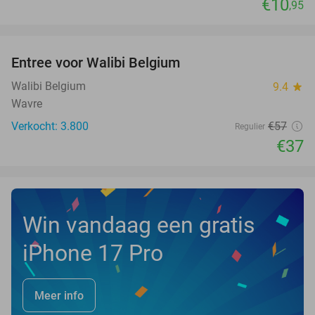
€10
,95
favorite_border
Entree voor Walibi Belgium
35%
Walibi Belgium
9.4
star
Wavre
Verkocht: 3.800
€57
Regulier
€37
Win vandaag een gratis
iPhone 17 Pro
Meer info