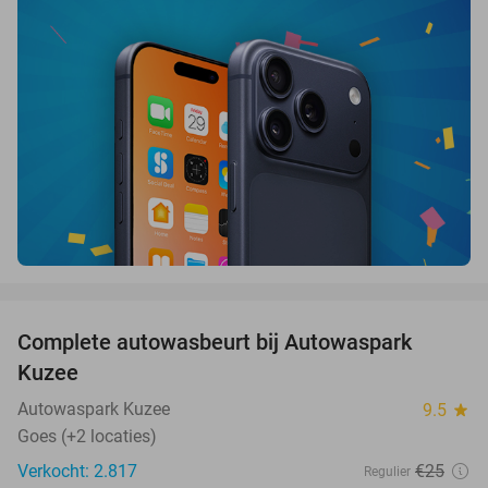
favorite_border
Complete autowasbeurt bij Autowaspark
38%
Kuzee
Autowaspark Kuzee
9.5
star
Goes (+2 locaties)
Verkocht: 2.817
€25
Regulier