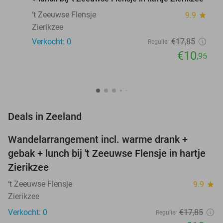
‘t Zeeuwse Flensje
9.9
star
Zierikzee
Verkocht: 0
€17
,85
Regulier
€10
,95
favorite_border
Deals in Zeeland
Wandelarrangement incl. warme drank +
39%
NEW
gebak + lunch bij 't Zeeuwse Flensje in hartje
TODAY
Zierikzee
‘t Zeeuwse Flensje
9.9
star
Zierikzee
Verkocht: 0
€17
,85
Regulier