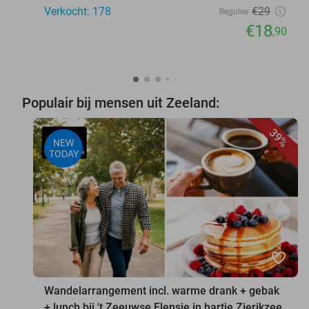
Verkocht: 178
€29
Regulier
€18
,90
Populair bij mensen uit Zeeland:
39%
NEW
TODAY
favorite_border
Wandelarrangement incl. warme drank + gebak
+ lunch bij 't Zeeuwse Flensje in hartje Zierikzee