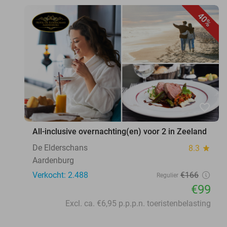
40%
favorite_border
All-inclusive overnachting(en) voor 2 in Zeeland
De Elderschans
8.3
star
Aardenburg
Verkocht: 2.488
€166
Regulier
€99
Excl. ca. €6,95 p.p.p.n. toeristenbelasting