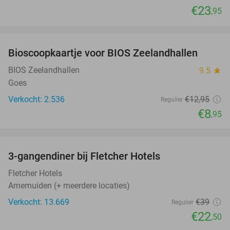
€23
,95
favorite_border
Bioscoopkaartje voor BIOS Zeelandhallen
31%
BIOS Zeelandhallen
9.5
star
Goes
Verkocht: 2.536
€12
,95
Regulier
€8
,95
favorite_border
3-gangendiner bij Fletcher Hotels
42%
Fletcher Hotels
Arnemuiden (+ meerdere locaties)
Verkocht: 13.669
€39
Regulier
€22
,50