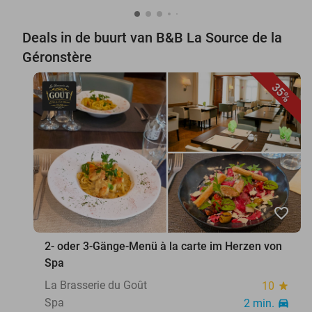
Deals in de buurt van B&B La Source de la
Géronstère
35%
favorite_border
2- oder 3-Gänge-Menü à la carte im Herzen von
Spa
La Brasserie du Goût
10
star
Spa
2 min.
directions_car