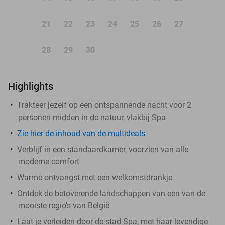
21
22
23
24
25
26
27
28
29
30
Highlights
Trakteer jezelf op een ontspannende nacht voor 2
personen midden in de natuur, vlakbij Spa
Zie hier de inhoud van de multideals
Verblijf in een standaardkamer, voorzien van alle
moderne comfort
Warme ontvangst met een welkomstdrankje
Ontdek de betoverende landschappen van een van de
mooiste regio's van België
Laat je verleiden door de stad Spa, met haar levendige