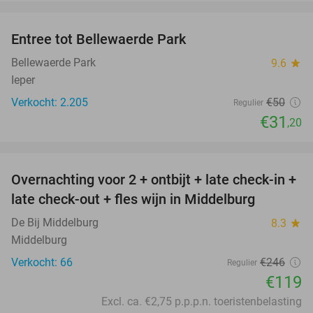
favorite_border
Entree tot Bellewaerde Park
38%
Bellewaerde Park
9.6
star
Ieper
Verkocht: 2.205
€50
Regulier
€31
,20
favorite_border
Overnachting voor 2 + ontbijt + late check-in +
52%
late check-out + fles wijn in Middelburg
De Bij Middelburg
8.3
star
Middelburg
Verkocht: 66
€246
Regulier
€119
Excl. ca. €2,75 p.p.p.n. toeristenbelasting