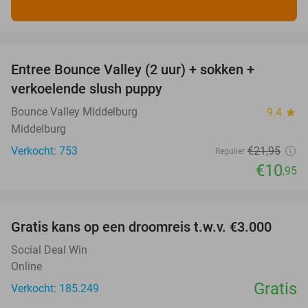
favorite_border
Entree Bounce Valley (2 uur) + sokken +
50%
verkoelende slush puppy
Bounce Valley Middelburg
9.4
star
Middelburg
Verkocht: 753
€21
,95
Regulier
€10
,95
favorite_border
Gratis kans op een droomreis t.w.v. €3.000
Social Deal Win
Online
Gratis
Verkocht: 185.249