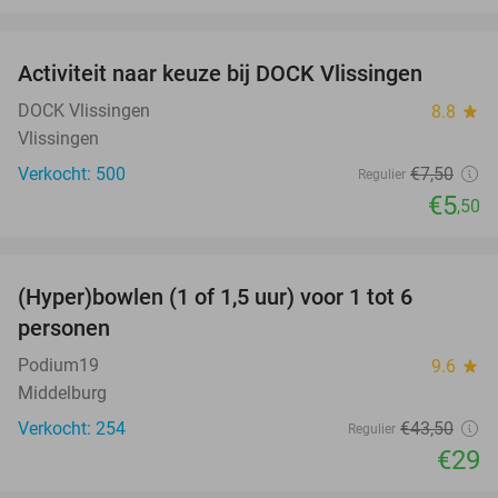
favorite_border
Activiteit naar keuze bij DOCK Vlissingen
27%
DOCK Vlissingen
8.8
star
Vlissingen
Verkocht: 500
€7
,50
Regulier
€5
,50
favorite_border
(Hyper)bowlen (1 of 1,5 uur) voor 1 tot 6
33%
personen
Podium19
9.6
star
Middelburg
Verkocht: 254
€43
,50
Regulier
€29
favorite_border