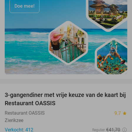
Doe mee!
favorite_border
3-gangendiner met vrije keuze van de kaart bij
43%
Restaurant OASSIS
Restaurant OASSIS
9.7
star
Zierikzee
Verkocht: 412
€41
,70
Regulier