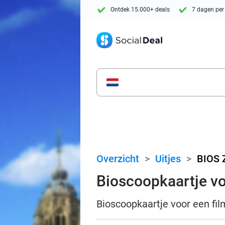
Ontdek 15.000+ deals
7 dagen per
Overzicht
>
Uitjes
>
BIOS 
Bioscoopkaartje v
Bioscoopkaartje voor een fil