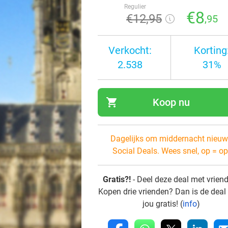
Regulier
€8
€12
,95
,95
Verkocht:
Korting
2.538
31%
shopping_cart
Koop nu
navi
Dagelijks om middernacht nieuw
Social Deals. Wees snel, op = op
Gratis?!
- Deel deze deal met vrien
Kopen drie vrienden? Dan is de deal
jou gratis! (
info
)