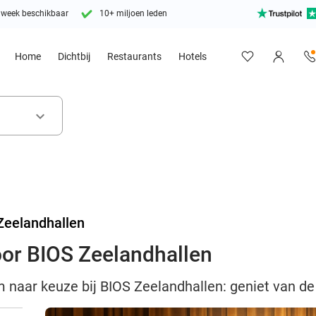
 week beschikbaar
10+ miljoen leden
Home
Dichtbij
Restaurants
Hotels
keyboard_arrow_down
Zeelandhallen
oor BIOS Zeelandhallen
m naar keuze bij BIOS Zeelandhallen: geniet van de