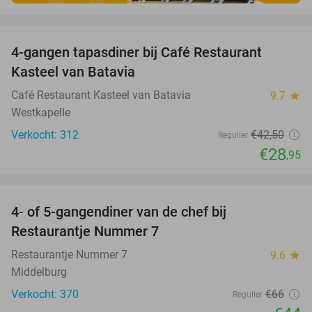
favorite_border
4-gangen tapasdiner bij Café Restaurant
32%
Kasteel van Batavia
Café Restaurant Kasteel van Batavia
9.7
star
Westkapelle
Verkocht: 312
€42
,50
Regulier
€28
,95
favorite_border
4- of 5-gangendiner van de chef bij
33%
Restaurantje Nummer 7
Restaurantje Nummer 7
9.6
star
Middelburg
Verkocht: 370
€66
Regulier