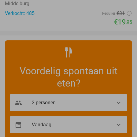
Middelburg
Verkocht: 485
€31
Regulier
€19
,95
Voordelig spontaan uit
eten?