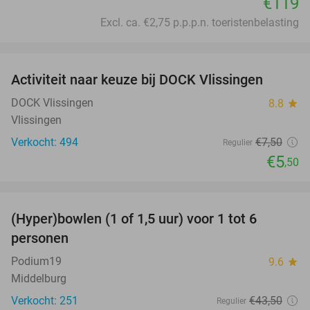
€119
Excl. ca. €2,75 p.p.p.n. toeristenbelasting
favorite_border
Activiteit naar keuze bij DOCK Vlissingen
27%
DOCK Vlissingen
8.8
star
Vlissingen
Verkocht: 494
€7
,50
Regulier
€5
,50
favorite_border
(Hyper)bowlen (1 of 1,5 uur) voor 1 tot 6
33%
personen
Podium19
9.6
star
Middelburg
Verkocht: 251
€43
,50
Regulier