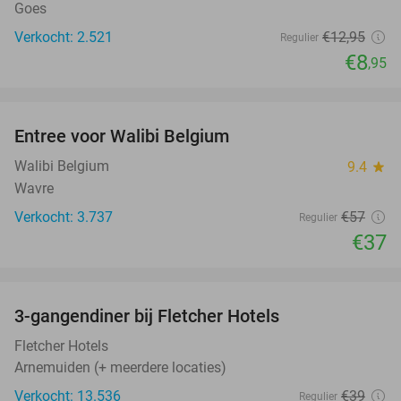
Goes
Verkocht: 2.521
€12
,95
Regulier
€8
,95
favorite_border
Entree voor Walibi Belgium
35%
Walibi Belgium
9.4
star
Wavre
Verkocht: 3.737
€57
Regulier
€37
favorite_border
3-gangendiner bij Fletcher Hotels
42%
Fletcher Hotels
Arnemuiden (+ meerdere locaties)
Verkocht: 13.536
€39
Regulier