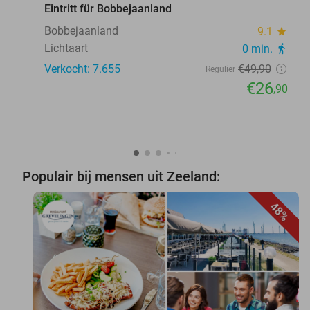
Eintritt für Bobbejaanland
Bobbejaanland
9.1
star
Lichtaart
0 min.
directions_walk
Verkocht: 7.655
€49
,90
Regulier
€26
,90
Populair bij mensen uit Zeeland:
48%