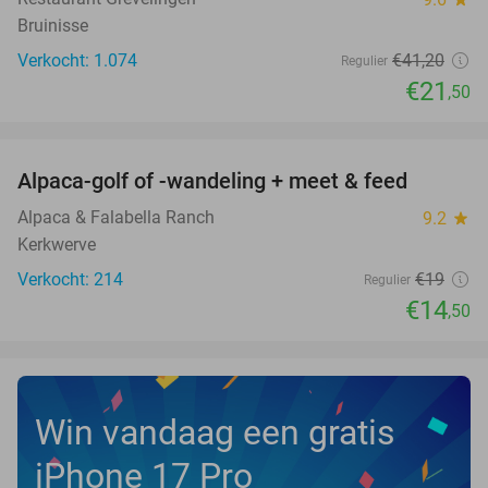
Bruinisse
Verkocht: 1.074
€41
,20
Regulier
€21
,50
favorite_border
Alpaca-golf of -wandeling + meet & feed
24%
Alpaca & Falabella Ranch
9.2
star
Kerkwerve
Verkocht: 214
€19
Regulier
€14
,50
Win vandaag een gratis
iPhone 17 Pro