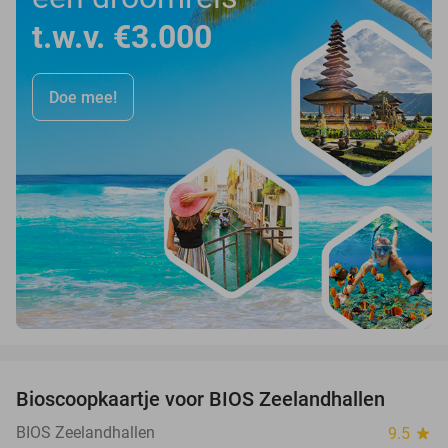
t.w.v. €3.000
Doe mee!
favorite_border
Bioscoopkaartje voor BIOS Zeelandhallen
31%
BIOS Zeelandhallen
9.5
star