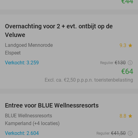
€44
favorite_border
Overnachting voor 2 + evt. ontbijt op de
51%
Veluwe
Landgoed Mennorode
9.3
star
Elspeet
Verkocht: 3.259
€130
Regulier
€64
Excl. ca. €2,50 p.p.p.n. toeristenbelasting
favorite_border
Entree voor BLUE Wellnessresorts
48%
BLUE Wellnessresorts
8.8
star
Kamperland (+4 locaties)
Verkocht: 2.604
€41
,50
Regulier