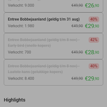
€26
Verkocht: 9.000
€49
,90
,90
Entree Bobbejaanland (geldig t/m 31 aug)
40%
€29
Verkocht: 1.980
€49
,90
,90
Entree Bobbejaanland (geldig t/m 8 nov) -
42%
Early bird (snelle kopers)
€28
Verkocht: 700
€49
,90
,90
Entree Bobbejaanland (geldig t/m 8 nov) -
40%
Laatste kans (gelukkige kopers)
€29
Verkocht: 8.400
€49
,90
,90
Highlights