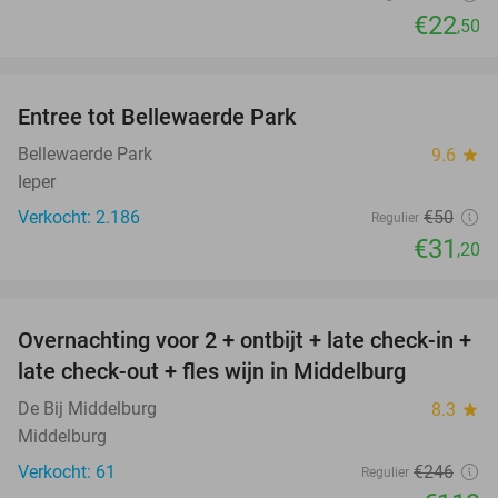
€22
,50
favorite_border
Entree tot Bellewaerde Park
38%
Bellewaerde Park
9.6
star
Ieper
Verkocht: 2.186
€50
Regulier
€31
,20
favorite_border
Overnachting voor 2 + ontbijt + late check-in +
52%
late check-out + fles wijn in Middelburg
De Bij Middelburg
8.3
star
Middelburg
Verkocht: 61
€246
Regulier