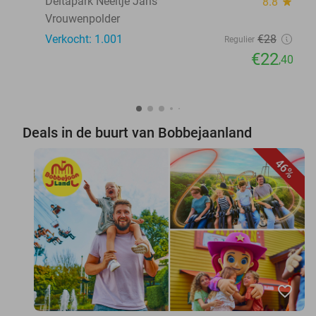
Deltapark Neeltje Jans
8.8
star
Vrouwenpolder
Verkocht: 1.001
€28
Regulier
€22
,40
Deals in de buurt van Bobbejaanland
46%
favorite_border