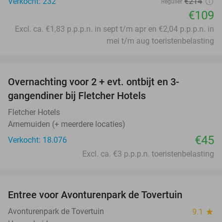
Verkocht: 232
€214
Regulier
€109
Excl. ca. €1,83 p.p.p.n. in sept t/m apr en €2,04 p.p.p.n. in
mei t/m aug toeristenbelasting
favorite_border
Overnachting voor 2 + evt. ontbijt en 3-
gangendiner bij Fletcher Hotels
Fletcher Hotels
Arnemuiden (+ meerdere locaties)
€45
Verkocht: 18.076
Excl. ca. €3 p.p.p.n. toeristenbelasting
favorite_border
Entree voor Avonturenpark de Tovertuin
34%
Avonturenpark de Tovertuin
9.1
star