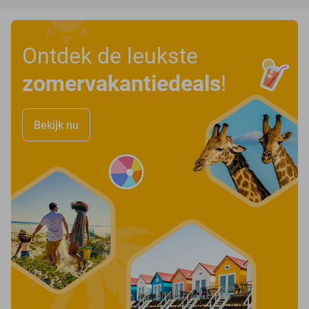
Ontdek de leukste
zomervakantiedeals
!
Bekijk nu