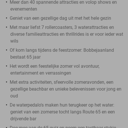
Meer dan 40 spannende attracties en volop shows en
evenementen
Geniet van een gezellige dag uit met het hele gezin
Met maar liefst 7 rollercoasters, 3 waterattracties en
diverse familieattracties en thrillrides is er voor ieder wat
wils
Of kom langs tijdens de feestzomer: Bobbejaanland
bestaat 65 jaar
Het wordt een feestelijke zomer vol avontuur,
entertainment en verrassingen
Met extra activiteiten, sfeervolle zomeravonden, een
gezellige beachbar en unieke belevenissen voor jong en
oud
De waterpedalo's maken hun terugkeer op het water:
geniet van een zomerse tocht langs Route 65 en een
drijvende bar
Doe mee aan de 65-quiz en neem een tastbaar stukje