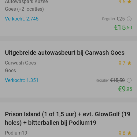
Autowaspark Kuzee
9.5
star
Goes (+2 locaties)
Verkocht: 2.745
€25
Regulier
€15
,50
favorite_border
Uitgebreide autowasbeurt bij Carwash Goes
36%
Carwash Goes
9.7
star
Goes
Verkocht: 1.351
€15
,50
Regulier
€9
,95
favorite_border
Prison Island (1 of 1,5 uur) + evt. GlowGolf (19
36%
holes) + bitterballen bij Podium19
Podium19
9.6
star