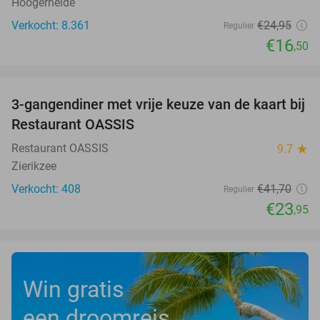
Hoogerheide
Verkocht: 8.361
€24
,95
Regulier
€16
,50
favorite_border
3-gangendiner met vrije keuze van de kaart bij
43%
Restaurant OASSIS
Restaurant OASSIS
9.7
star
Zierikzee
Verkocht: 408
€41
,70
Regulier
€23
,95
Win gratis
een droomreis