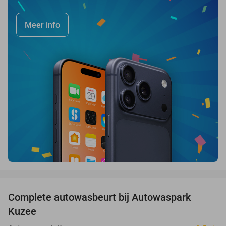
Meer info
favorite_border
Complete autowasbeurt bij Autowaspark
38%
Kuzee