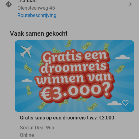
Lichtaart
Olensteenweg 45
Routebeschrijving
Vaak samen gekocht
favorite_border
Gratis kans op een droomreis t.w.v. €3.000
Social Deal Win
Online