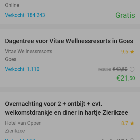
Online
Gratis
Verkocht: 184.243
favorite_border
Dagentree voor Vitae Wellnessresorts in Goes
49%
Vitae Wellnessresorts
9.6
star
Goes
Verkocht: 1.110
€42
,50
Regulier
€21
,50
favorite_border
Overnachting voor 2 + ontbijt + evt.
49%
welkomstdrankje en diner in hartje Zierikzee
Hotel van Oppen
8.7
star
Zierikzee