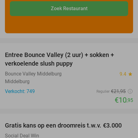
Zoek Restaurant
favorite_border
Entree Bounce Valley (2 uur) + sokken +
50%
verkoelende slush puppy
Bounce Valley Middelburg
9.4
star
Middelburg
Verkocht: 749
€21
,95
Regulier
€10
,95
favorite_border
Gratis kans op een droomreis t.w.v. €3.000
Social Deal Win