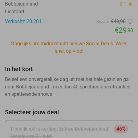
Bobbejaanland
9.1
star
Lichtaart
Verkocht: 20.281
€49
,90
Regulier
€29
,90
Dagelijks om middernacht nieuwe Social Deals. Wees
snel, op = op!
In het kort
Beleef een onvergetelijke dag uit met het hele gezin en ga
naar Bobbejaanland: meer dan 40 spectaculaire attracties
en spetterende shows
Selecteer jouw deal
Tijdelijk extra korting: Entree Bobbejaanland
46%
(geldig t/m 31 aug)