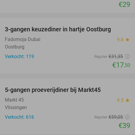
€29
favorite_border
3-gangen keuzediner in hartje Oostburg
44%
Fadomoja Dubai
9.6
star
Oostburg
Verkocht: 119
€31
,35
Regulier
€17
,50
favorite_border
5-gangen proeverijdiner bij Markt45
34%
Markt 45
9.5
star
Vlissingen
Verkocht: 616
€59
,05
Regulier
€39