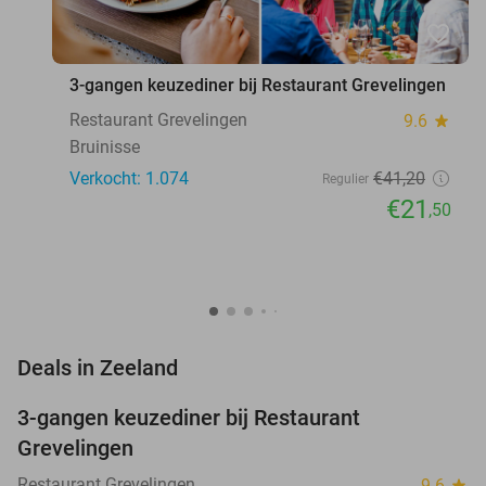
favorite_border
3-gangen keuzediner bij Restaurant Grevelingen
Restaurant Grevelingen
9.6
star
Bruinisse
Verkocht: 1.074
€41
,20
Regulier
€21
,50
favorite_border
Deals in Zeeland
3-gangen keuzediner bij Restaurant
48%
Grevelingen
Restaurant Grevelingen
9.6
star