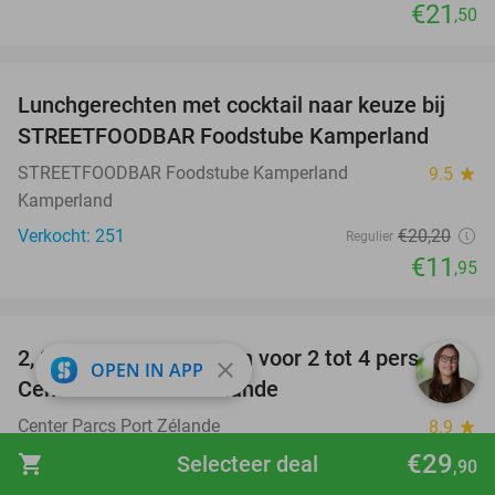
€21
,50
favorite_border
Lunchgerechten met cocktail naar keuze bij
41%
STREETFOODBAR Foodstube Kamperland
STREETFOODBAR Foodstube Kamperland
9.5
star
Kamperland
Verkocht: 251
€20
,20
Regulier
€11
,95
favorite_border
2, 3 of 4 overnachtingen voor 2 tot 4 pers. bij
17%
close
OPEN IN APP
Center Parcs Port Zélande
Center Parcs Port Zélande
8.9
star
Ouddorp
€29
shopping_cart
Selecteer deal
,90
Verkocht: 98
€238
Regulier