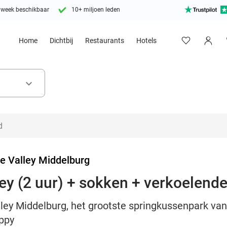
 week beschikbaar
10+ miljoen leden
Home
Dichtbij
Restaurants
Hotels
keyboard_arrow_down
e Valley Middelburg
ey (2 uur) + sokken + verkoelend
ley Middelburg, het grootste springkussenpark van
ppy