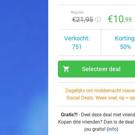
Regulier
€10
€21
,95
,95
Verkocht:
Korting
751
50%
shopping_cart
Selecteer deal
navi
Dagelijks om middernacht nieuw
Social Deals. Wees snel, op = op
Gratis?!
- Deel deze deal met vrien
Kopen drie vrienden? Dan is de deal
jou gratis! (
info
)