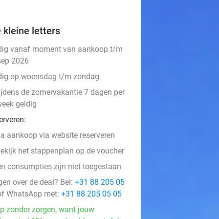
 kleine letters
dig vanaf moment van aankoop t/m
sep 2026
dig op woensdag t/m zondag
ijdens de zomervakantie 7 dagen per
eek geldig
erveren:
a aankoop via website reserveren
ekijk het stappenplan op de voucher
en consumpties zijn niet toegestaan
gen over de deal? Bel:
+31 88 205 05
f WhatsApp met:
+31 88 205 05 05
p zonder zorgen, want jouw