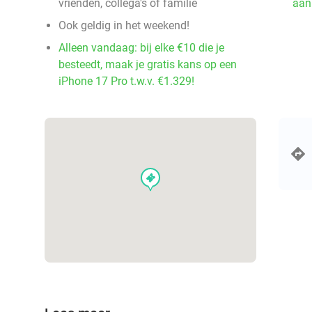
vrienden, collega's of familie
aan
Ook geldig in het weekend!
Alleen vandaag: bij elke €10 die je
besteedt, maak je gratis kans op een
iPhone 17 Pro t.w.v. €1.329!
events