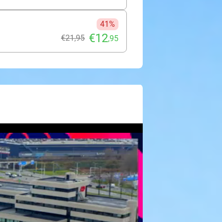
41%
€12
€21
,95
,95