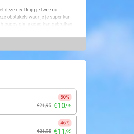
t deze deal krijg je twee uur
oze obstakels waar je je super kan
sh puppy die je goed kan gebruiken
anen hebt getrotseerd. Daarnaast kan
htkussen je biedt!
che middag of avond! Sta je al te
lley!
50%
€10
€21
,95
,95
46%
€11
€21
,95
,95