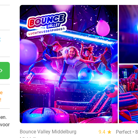
:
gate_next
e
!
den.
 voor
Bounce Valley Middelburg
9.4
star
Perfect • 