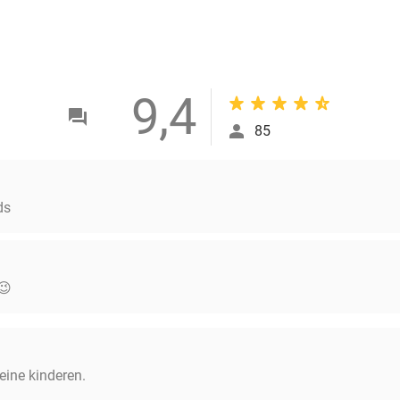
9,4
85
ds
😉
eine kinderen.