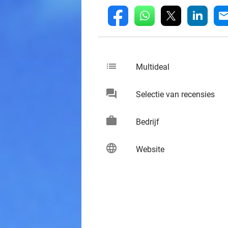
whatsapp
linkedin
fb
mai
list
keybo
Multideal
chat
keybo
Selectie van recensies
work
keybo
Bedrijf
language
keybo
Website