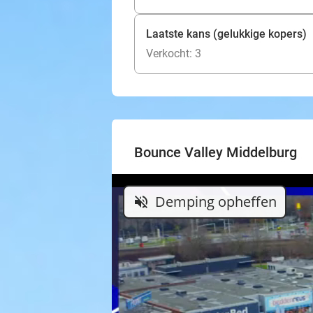
Laatste kans (gelukkige kopers)
Verkocht: 3
Bounce Valley Middelburg
Demping opheffen
volume_off