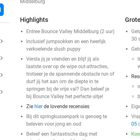
Middelburg
l
Highlights
Grote
Entree Bounce Valley Middelburg (2 uur)
Gel
30 
ard_arrow_right
Inclusief jumpsokken en een heerlijk
verkoelende slush puppy
Gel
ard_arrow_right
Versla jij je vrienden en blijf jij als
t
laatste over op de wipe out-attracties,
w
trotseer je de spannende obstacle run of
ard_arrow_right
Res
durf jij het aan om de diepte in te
n
springen bij de vrije val? Dan beleef je
ard_arrow_right
bij Bounce Valley het perfecte uitje!
b
Zie
hier
de lovende recensies
Eig
Bij dit springkussenpark is genoeg te
Vra
beleven voor jong en oud
05
o
Beleef een fantastische dag met
Koo