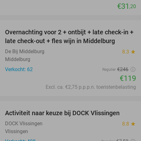
€31
,20
favorite_border
Overnachting voor 2 + ontbijt + late check-in +
52%
late check-out + fles wijn in Middelburg
De Bij Middelburg
8.3
star
Middelburg
Verkocht: 62
€246
Regulier
€119
Excl. ca. €2,75 p.p.p.n. toeristenbelasting
favorite_border
Activiteit naar keuze bij DOCK Vlissingen
27%
DOCK Vlissingen
8.8
star
Vlissingen