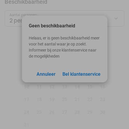
Beschikbaarheid
Aantal personen:
2 personen
Geen beschikbaarheid
augustus 2026
Helaas, er is geen beschikbaarheid meer
voor het aantal waar je op zoekt.
Ma
Di
Wo
Do
Vr
Za
Zo
Informeer bij onze klantenservice naar
de mogelijkheden
1
2
3
Annuleer
4
5
Bel klantenservice
6
7
8
9
10
11
12
13
14
15
16
17
18
19
20
21
22
23
24
25
26
27
28
29
30
31