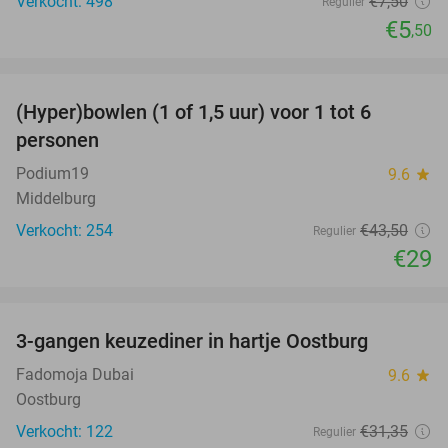
Verkocht: 498
€7
,50
Regulier
€5
,50
favorite_border
(Hyper)bowlen (1 of 1,5 uur) voor 1 tot 6
33%
personen
Podium19
9.6
star
Middelburg
Verkocht: 254
€43
,50
Regulier
€29
favorite_border
3-gangen keuzediner in hartje Oostburg
44%
Fadomoja Dubai
9.6
star
Oostburg
Verkocht: 122
€31
,35
Regulier