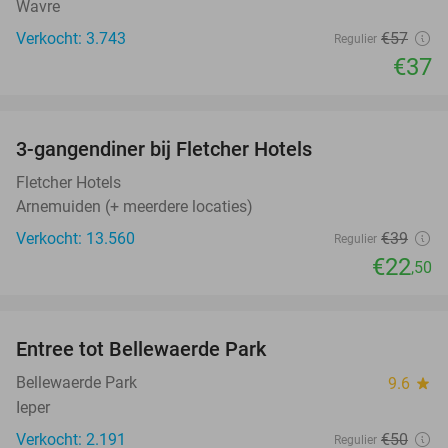
Wavre
Verkocht: 3.743
€57
Regulier
€37
favorite_border
3-gangendiner bij Fletcher Hotels
42%
Fletcher Hotels
Arnemuiden (+ meerdere locaties)
Verkocht: 13.560
€39
Regulier
€22
,50
favorite_border
Entree tot Bellewaerde Park
38%
Bellewaerde Park
9.6
star
Ieper
Verkocht: 2.191
€50
Regulier