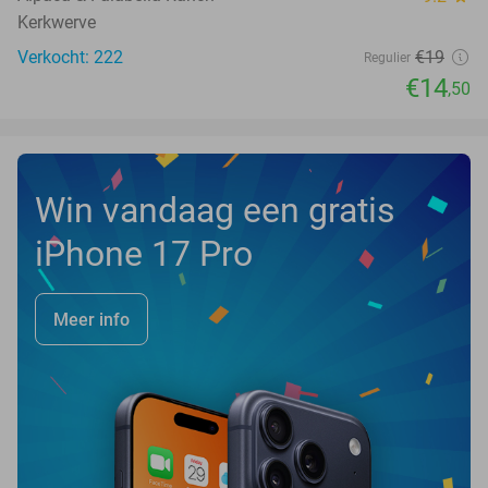
Kerkwerve
Verkocht: 222
€19
Regulier
€14
,50
Win vandaag een gratis
iPhone 17 Pro
Meer info