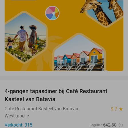
favorite_border
4-gangen tapasdiner bij Café Restaurant
32%
Kasteel van Batavia
Café Restaurant Kasteel van Batavia
9.7
star
Westkapelle
Verkocht: 315
€42
,50
Regulier