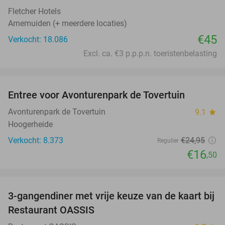
Fletcher Hotels
Arnemuiden (+ meerdere locaties)
€45
Verkocht: 18.086
Excl. ca. €3 p.p.p.n. toeristenbelasting
favorite_border
Entree voor Avonturenpark de Tovertuin
34%
Avonturenpark de Tovertuin
9.1
star
Hoogerheide
Verkocht: 8.373
€24
,95
Regulier
€16
,50
favorite_border
3-gangendiner met vrije keuze van de kaart bij
43%
Restaurant OASSIS