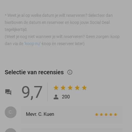
*
Weet je al op welke datum je wilt reserveren? Selecteer dan
hierboven de datum en reserveer en koop jouw Social Deal
tegelijkertijd.
(Weet je nog niet wanneer je wilt reserveren? Geen zorgen: koop
dan via de ‘
koop nu
’-knop én reserveer later)
Selectie van recensies
info_outlined
9,7
200
C.
Mevr. C. Kuen