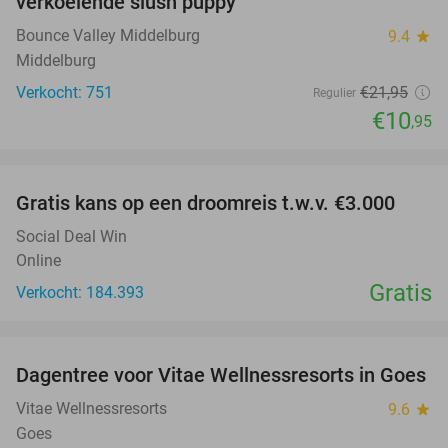
verkoelende slush puppy
Bounce Valley Middelburg
9.4
star
Middelburg
Verkocht: 751
€21
,95
Regulier
€10
,95
favorite_border
Gratis kans op een droomreis t.w.v. €3.000
Social Deal Win
Online
Gratis
Verkocht: 184.393
favorite_border
Dagentree voor Vitae Wellnessresorts in Goes
49%
Vitae Wellnessresorts
9.6
star
Goes