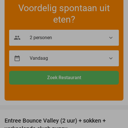
Voordelig spontaan uit
eten?
Zoek Restaurant
favorite_border
Entree Bounce Valley (2 uur) + sokken +
50%