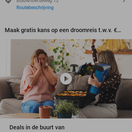
Blauwhoefseweg 12
Routebeschrijving
Maak gratis kans op een droomreis t.w.v. €3.000!
play_circle
Deals in de buurt van