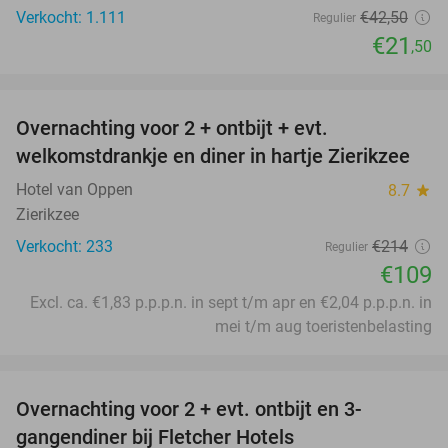
Verkocht: 1.111
€42
,50
Regulier
€21
,50
favorite_border
Overnachting voor 2 + ontbijt + evt.
49%
welkomstdrankje en diner in hartje Zierikzee
Hotel van Oppen
8.7
star
Zierikzee
Verkocht: 233
€214
Regulier
€109
Excl. ca. €1,83 p.p.p.n. in sept t/m apr en €2,04 p.p.p.n. in
mei t/m aug toeristenbelasting
favorite_border
Overnachting voor 2 + evt. ontbijt en 3-
gangendiner bij Fletcher Hotels