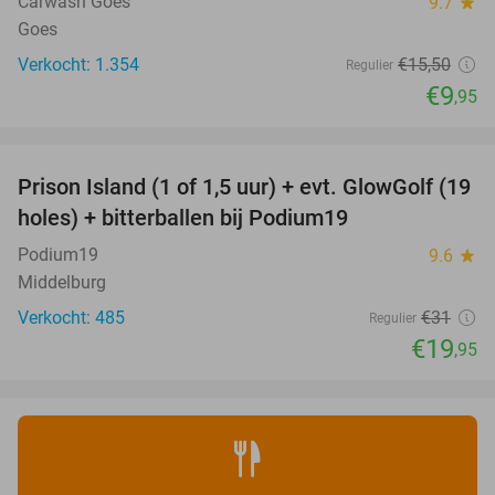
Carwash Goes
9.7
star
Goes
Verkocht: 1.354
€15
,50
Regulier
€9
,95
favorite_border
Prison Island (1 of 1,5 uur) + evt. GlowGolf (19
36%
holes) + bitterballen bij Podium19
Podium19
9.6
star
Middelburg
Verkocht: 485
€31
Regulier
€19
,95