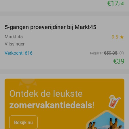
€17
,50
favorite_border
5-gangen proeverijdiner bij Markt45
34%
Markt 45
9.5
star
Vlissingen
Verkocht: 616
€59
,05
Regulier
€39
Ontdek de leukste
zomervakantiedeals
!
Bekijk nu