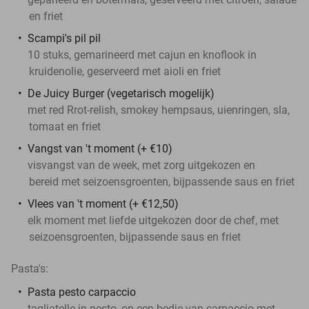
en friet
Scampi's pil pil
10 stuks, gemarineerd met cajun en knoflook in
kruidenolie, geserveerd met aioli en friet
De Juicy Burger (vegetarisch mogelijk)
met red Rrot-relish, smokey hempsaus, uienringen, sla,
tomaat en friet
Vangst van 't moment (+ €10)
visvangst van de week, met zorg uitgekozen en
bereid met seizoensgroenten, bijpassende saus en friet
Vlees van 't moment (+ €12,50)
elk moment met liefde uitgekozen door de chef, met
seizoensgroenten, bijpassende saus en friet
Pasta's:
Pasta pesto carpaccio
tagliatelle in pesto, op een bedje van carpaccio met