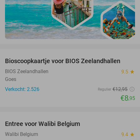
favorite_border
Bioscoopkaartje voor BIOS Zeelandhallen
31%
BIOS Zeelandhallen
9.5
star
Goes
Verkocht: 2.526
€12
,95
Regulier
€8
,95
favorite_border
Entree voor Walibi Belgium
35%
Walibi Belgium
9.4
star