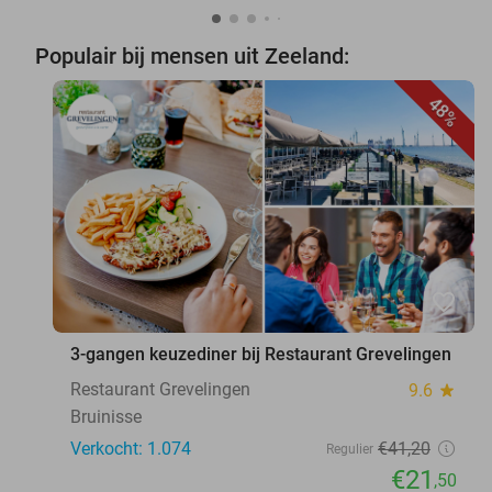
Populair bij mensen uit Zeeland:
48%
favorite_border
3-gangen keuzediner bij Restaurant Grevelingen
Restaurant Grevelingen
9.6
star
Bruinisse
Verkocht: 1.074
€41
,20
Regulier
€21
,50