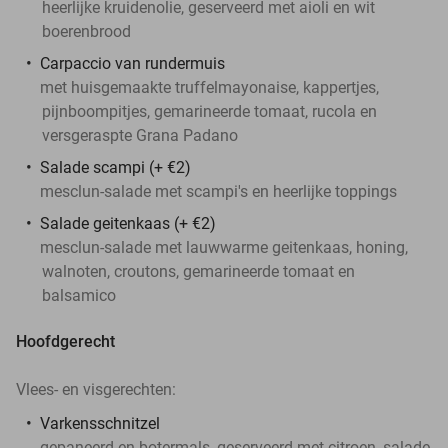
heerlijke kruidenolie, geserveerd met aioli en wit
boerenbrood
Carpaccio van rundermuis
met huisgemaakte truffelmayonaise, kappertjes,
pijnboompitjes, gemarineerde tomaat, rucola en
versgeraspte Grana Padano
Salade scampi (+ €2)
mesclun-salade met scampi's en heerlijke toppings
Salade geitenkaas (+ €2)
mesclun-salade met lauwwarme geitenkaas, honing,
walnoten, croutons, gemarineerde tomaat en
balsamico
Hoofdgerecht
Vlees- en visgerechten:
Varkensschnitzel
gepaneerd en botermals, geserveerd met citroen, salade