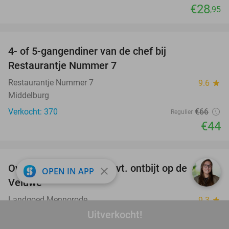
€28
,95
favorite_border
4- of 5-gangendiner van de chef bij
33%
Restaurantje Nummer 7
Restaurantje Nummer 7
9.6
star
Middelburg
Verkocht: 370
€66
Regulier
€44
favorite_border
Overnachting voor 2 + evt. ontbijt op de
51%
close
OPEN IN APP
Veluwe
Landgoed Mennorode
9.3
star
Elspeet
Uitverkocht!
Verkocht: 3.261
€130