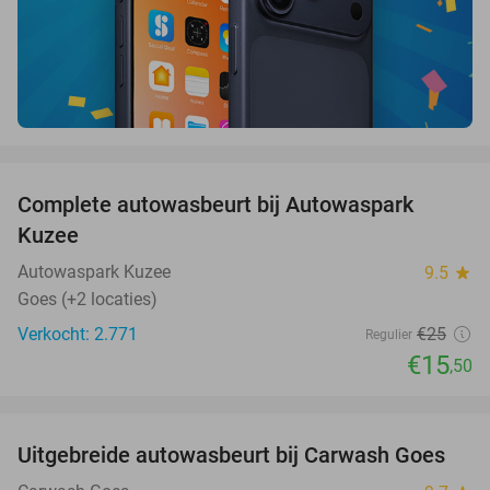
favorite_border
Complete autowasbeurt bij Autowaspark
38%
Kuzee
Autowaspark Kuzee
9.5
star
Goes (+2 locaties)
Verkocht: 2.771
€25
Regulier
€15
,50
favorite_border
Uitgebreide autowasbeurt bij Carwash Goes
36%