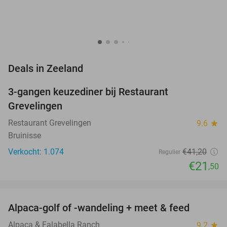
favorite_border
Deals in Zeeland
3-gangen keuzediner bij Restaurant
48%
Grevelingen
Restaurant Grevelingen
9.6
star
Bruinisse
Verkocht: 1.074
€41
,20
Regulier
€21
,50
favorite_border
Alpaca-golf of -wandeling + meet & feed
24%
Alpaca & Falabella Ranch
9.2
star