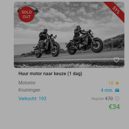
51%
SOLD
OUT
favorite_border
Huur motor naar keuze (1 dag)
Motorini
10
star
Kruiningen
4 min.
directions_car
Verkocht: 193
€70
Regulier
€34