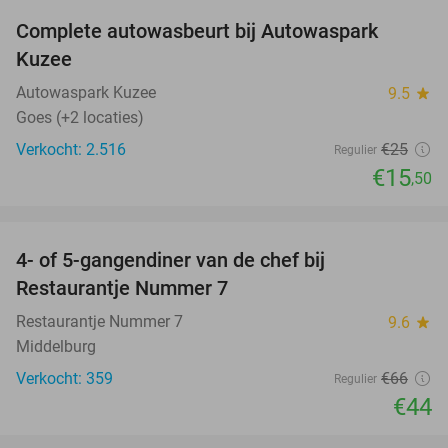
Complete autowasbeurt bij Autowaspark
38%
Kuzee
Autowaspark Kuzee
9.5
star
Goes (+2 locaties)
Verkocht: 2.516
€25
Regulier
€15
,50
favorite_border
4- of 5-gangendiner van de chef bij
33%
Restaurantje Nummer 7
Restaurantje Nummer 7
9.6
star
Middelburg
Verkocht: 359
€66
Regulier
€44
favorite_border