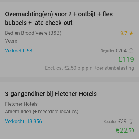
Overnachting(en) voor 2 + ontbijt + fles
42%
bubbels + late check-out
Bed en Brood Veere (B&B)
9.7
star
Veere
Verkocht: 58
€204
Regulier
€119
Excl. ca. €2,50 p.p.p.n. toeristenbelasting
favorite_border
3-gangendiner bij Fletcher Hotels
42%
Fletcher Hotels
Arnemuiden (+ meerdere locaties)
Verkocht: 13.356
€39
Regulier
€22
,50