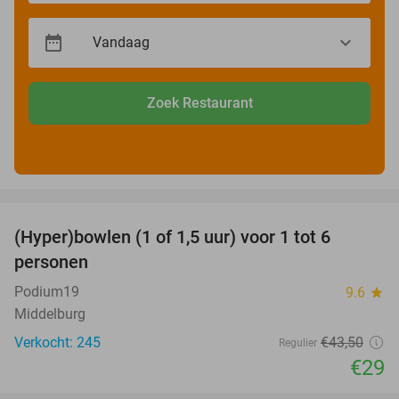
Zoek Restaurant
favorite_border
(Hyper)bowlen (1 of 1,5 uur) voor 1 tot 6
33%
personen
Podium19
9.6
star
Middelburg
Verkocht: 245
€43
,50
Regulier
€29
favorite_border