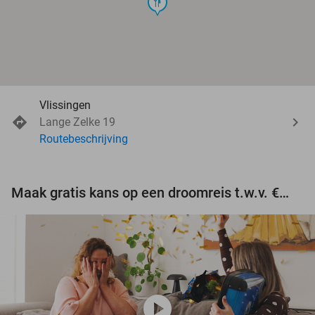
food
Vlissingen
Lange Zelke 19
Routebeschrijving
Maak gratis kans op een droomreis t.w.v. €3.000!
play_circle