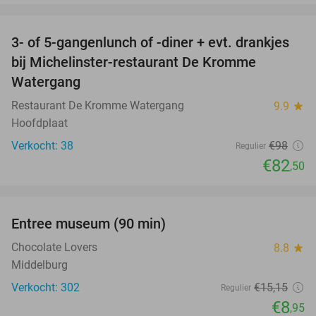
favorite_border
3- of 5-gangenlunch of -diner + evt. drankjes
16%
bij Michelinster-restaurant De Kromme
Watergang
Restaurant De Kromme Watergang
9.9
star
Hoofdplaat
Verkocht: 38
€98
Regulier
€82
,50
favorite_border
Entree museum (90 min)
41%
Chocolate Lovers
8.8
star
Middelburg
Verkocht: 302
€15
,15
Regulier
€8
,95