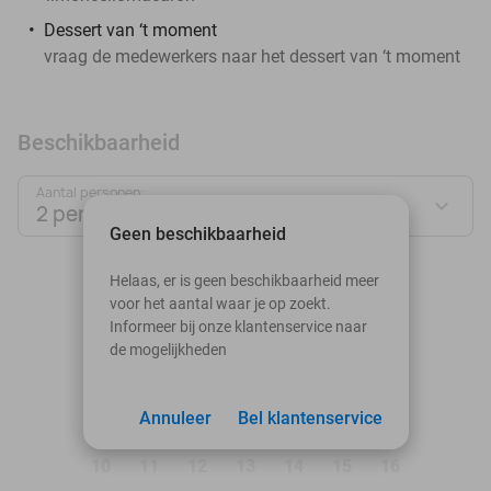
Dessert van ‘t moment
vraag de medewerkers naar het dessert van ‘t moment
Beschikbaarheid
Aantal personen:
2 personen
Geen beschikbaarheid
augustus 2026
Helaas, er is geen beschikbaarheid meer
voor het aantal waar je op zoekt.
Ma
Di
Wo
Do
Vr
Za
Zo
Informeer bij onze klantenservice naar
de mogelijkheden
1
2
3
Annuleer
4
5
Bel klantenservice
6
7
8
9
10
11
12
13
14
15
16