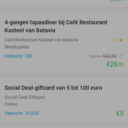
favorite_border
4-gangen tapasdiner bij Café Restaurant
32%
Kasteel van Batavia
Café Restaurant Kasteel van Batavia
9.7
star
Westkapelle
Verkocht: 300
€42
,50
Regulier
€28
,95
favorite_border
Social Deal-giftcard van 5 tot 100 euro
Social Deal Giftcard
Online
€5
Verkocht: 76.835
favorite_border