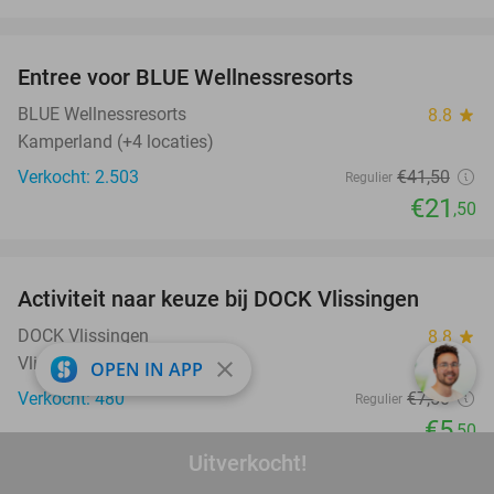
favorite_border
Entree voor BLUE Wellnessresorts
48%
BLUE Wellnessresorts
8.8
star
Kamperland (+4 locaties)
Verkocht: 2.503
€41
,50
Regulier
€21
,50
favorite_border
Activiteit naar keuze bij DOCK Vlissingen
27%
DOCK Vlissingen
8.8
star
Vlissingen
close
OPEN IN APP
Verkocht: 480
€7
,50
Regulier
€5
,50
Uitverkocht!
favorite_border