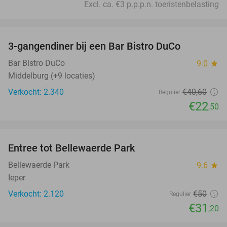
Excl. ca. €3 p.p.p.n. toeristenbelasting
favorite_border
3-gangendiner bij een Bar Bistro DuCo
45%
Bar Bistro DuCo
9.0
star
Middelburg (+9 locaties)
Verkocht: 2.340
€40
,60
Regulier
€22
,50
favorite_border
Entree tot Bellewaerde Park
38%
Bellewaerde Park
9.6
star
Ieper
Verkocht: 2.120
€50
Regulier
€31
,20
favorite_border