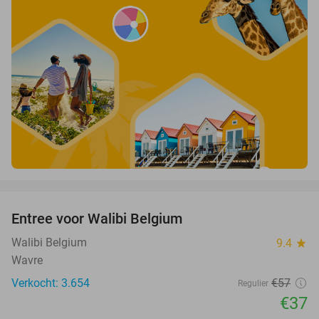
favorite_border
Entree voor Walibi Belgium
35%
Walibi Belgium
9.4
star
Wavre
Verkocht: 3.654
€57
Regulier
€37