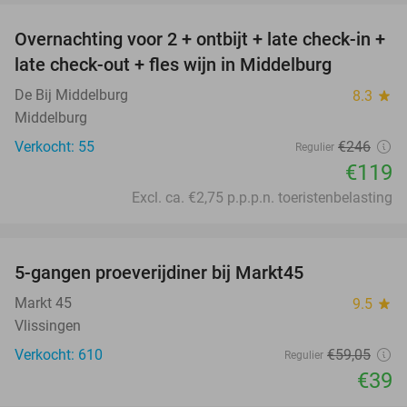
Overnachting voor 2 + ontbijt + late check-in +
52%
late check-out + fles wijn in Middelburg
De Bij Middelburg
8.3
star
Middelburg
Verkocht: 55
€246
Regulier
€119
Excl. ca. €2,75 p.p.p.n. toeristenbelasting
favorite_border
5-gangen proeverijdiner bij Markt45
34%
Markt 45
9.5
star
Vlissingen
Verkocht: 610
€59
,05
Regulier
€39