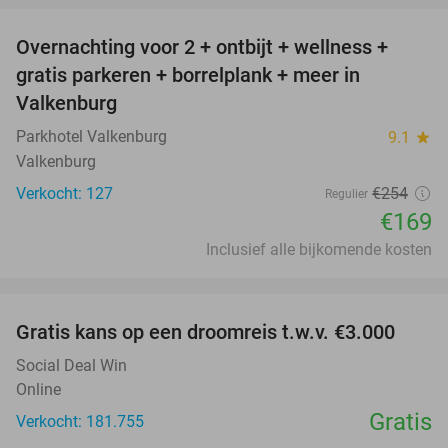
Overnachting voor 2 + ontbijt + wellness +
33%
gratis parkeren + borrelplank + meer in
Valkenburg
Parkhotel Valkenburg
9.1
star
Valkenburg
Verkocht: 127
€254
Regulier
€169
Inclusief alle bijkomende kosten
favorite_border
Gratis kans op een droomreis t.w.v. €3.000
Social Deal Win
Online
Gratis
Verkocht: 181.755