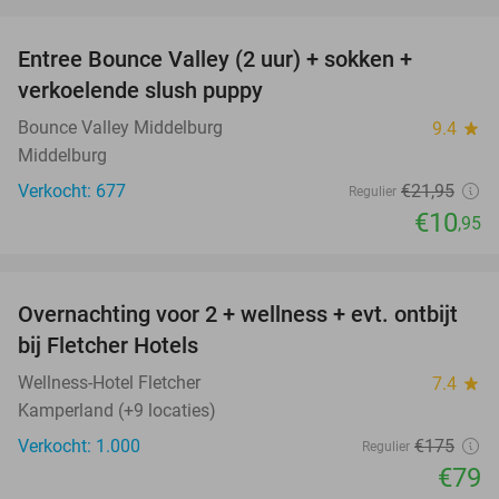
favorite_border
Entree Bounce Valley (2 uur) + sokken +
50%
verkoelende slush puppy
Bounce Valley Middelburg
9.4
star
Middelburg
Verkocht: 677
€21
,95
Regulier
€10
,95
favorite_border
Overnachting voor 2 + wellness + evt. ontbijt
55%
bij Fletcher Hotels
Wellness-Hotel Fletcher
7.4
star
Kamperland (+9 locaties)
Verkocht: 1.000
€175
Regulier
€79