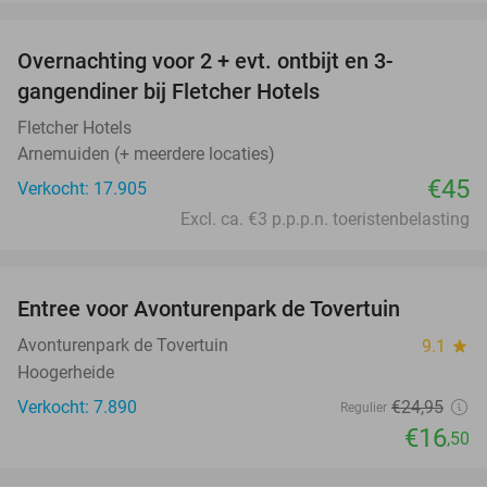
favorite_border
Overnachting voor 2 + evt. ontbijt en 3-
gangendiner bij Fletcher Hotels
Fletcher Hotels
Arnemuiden (+ meerdere locaties)
€45
Verkocht: 17.905
Excl. ca. €3 p.p.p.n. toeristenbelasting
favorite_border
Entree voor Avonturenpark de Tovertuin
34%
Avonturenpark de Tovertuin
9.1
star
Hoogerheide
Verkocht: 7.890
€24
,95
Regulier
€16
,50
favorite_border