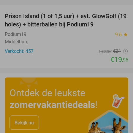
favorite_border
Prison Island (1 of 1,5 uur) + evt. GlowGolf (19
36%
holes) + bitterballen bij Podium19
Podium19
9.6
star
Middelburg
Verkocht: 457
€31
Regulier
€19
,95
Ontdek de leukste
zomervakantiedeals
!
Bekijk nu