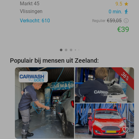
Markt 45
9.5
star
Vlissingen
0 min.
directions_walk
Verkocht: 610
€59
,05
Regulier
€39
Populair bij mensen uit Zeeland:
36%
favorite_border