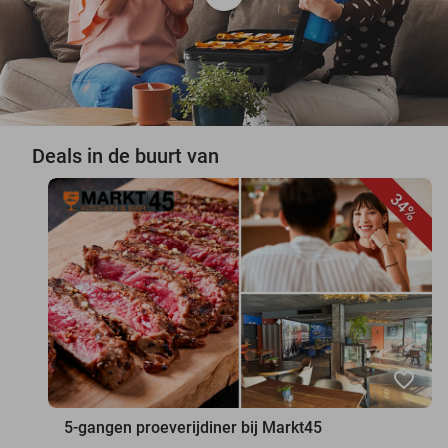
Deals in de buurt van
34%
favorite_border
5-gangen proeverijdiner bij Markt45