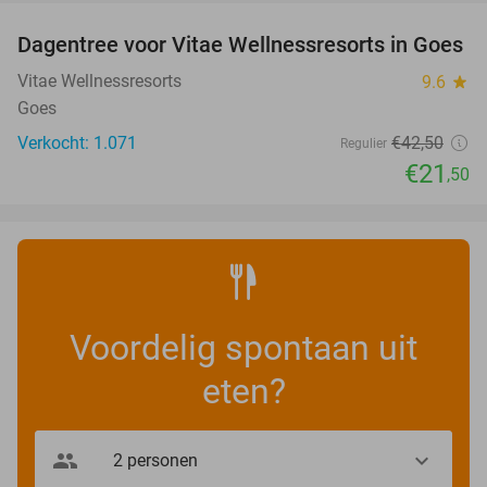
Dagentree voor Vitae Wellnessresorts in Goes
49%
Vitae Wellnessresorts
9.6
star
Goes
Verkocht: 1.071
€42
,50
Regulier
€21
,50
Voordelig spontaan uit
eten?