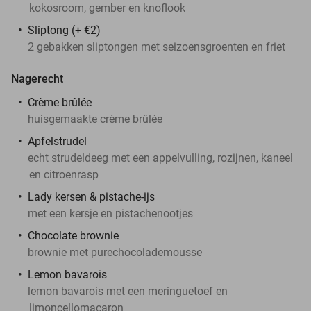
kokosroom, gember en knoflook
Sliptong (+ €2)
2 gebakken sliptongen met seizoensgroenten en friet
Nagerecht
Crème brûlée
huisgemaakte crème brûlée
Apfelstrudel
echt strudeldeeg met een appelvulling, rozijnen, kaneel
en citroenrasp
Lady kersen & pistache-ijs
met een kersje en pistachenootjes
Chocolate brownie
brownie met purechocolademousse
Lemon bavarois
lemon bavarois met een meringuetoef en
limoncellomacaron