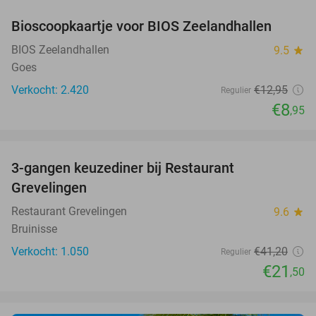
Bioscoopkaartje voor BIOS Zeelandhallen
31%
BIOS Zeelandhallen
9.5
star
Goes
Verkocht: 2.420
€12
,95
Regulier
€8
,95
favorite_border
3-gangen keuzediner bij Restaurant
48%
Grevelingen
Restaurant Grevelingen
9.6
star
Bruinisse
Verkocht: 1.050
€41
,20
Regulier
€21
,50