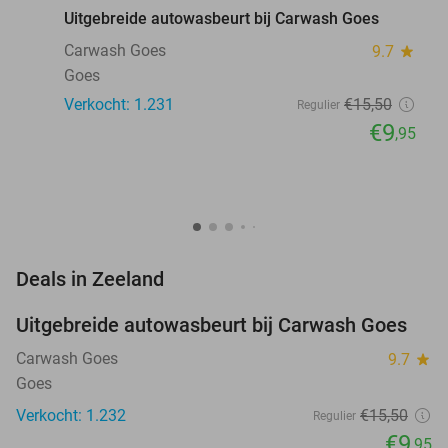
Uitgebreide autowasbeurt bij Carwash Goes
Carwash Goes
9.7
star
Goes
Verkocht: 1.231
€15
,50
Regulier
€9
,95
favorite_border
Deals in Zeeland
Uitgebreide autowasbeurt bij Carwash Goes
36%
Carwash Goes
9.7
star
Goes
Verkocht: 1.232
€15
,50
Regulier
€9
,95