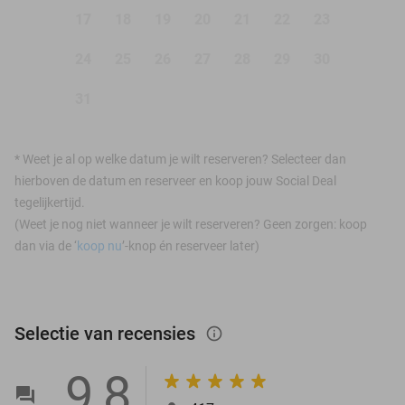
17
18
19
20
21
22
23
24
25
26
27
28
29
30
31
*
Weet je al op welke datum je wilt reserveren? Selecteer dan
hierboven de datum en reserveer en koop jouw Social Deal
tegelijkertijd.
(Weet je nog niet wanneer je wilt reserveren? Geen zorgen: koop
dan via de ‘
koop nu
’-knop én reserveer later)
Selectie van recensies
info_outlined
9,8