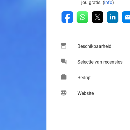
jou gratis! (
info
)
whatsapp
linkedin
fb
mai
date_range
keybo
Beschikbaarheid
chat
keybo
Selectie van recensies
work
keybo
Bedrijf
language
keybo
Website