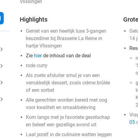
Vlissingen
l
Highlights
Grote
Geniet van een heerlijk luxe 3-gangen
Gel
keuzediner bij Brasserie La Reine in
14 
hartje Vlissingen
Res
ard_arrow_right
Zie
hier
de inhoud van de deal
n
ard_arrow_right
rode curry
'
o
Als zoete afsluiter smul je van een
ard_arrow_right
verrukkelijk dessert, zoals crème brûlée
g
of een sorbet
t
K
ard_arrow_right
Alle gerechten worden bereid met oog
2
voor kwaliteit en smaakbeleving
Vra
Kom langs met je favoriete gezelschap
05
o
en beleef een gezellige avond uit
Laat jezelf in de culinaire watten leggen