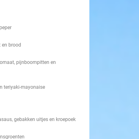
peper
x en brood
omaat, pijnboompitten en
 teriyaki-mayonaise
dasaus, gebakken uitjes en kroepoek
ensgroenten