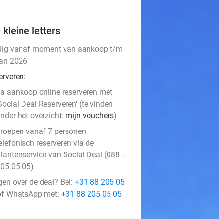
 kleine letters
dig vanaf moment van aankoop t/m
jan 2026
erveren:
a aankoop online reserveren met
Social Deal Reserveren' (te vinden
nder het overzicht:
mijn vouchers
)
roepen vanaf 7 personen
elefonisch reserveren via de
lantenservice van Social Deal (088 -
05 05 05)
gen over de deal? Bel:
+31 88 205 05
f WhatsApp met:
+31 88 205 05 05