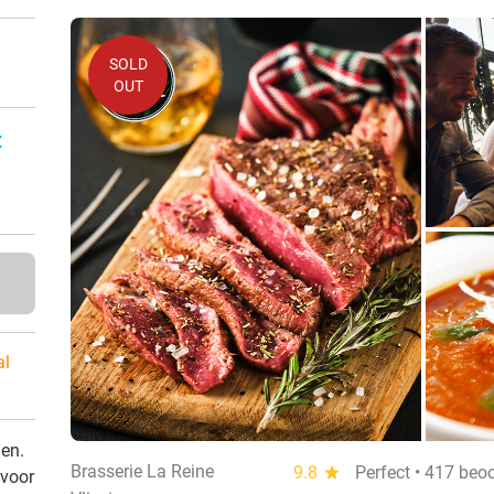
SOLD
OUT
:
al
den.
Brasserie La Reine
9.8
star
Perfect • 417 beo
 voor