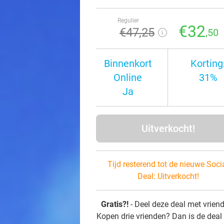
Regulier
€32
€47
,25
,50
Binnenkort
Korting
Online
31%
Ja
Uitverkocht!
Tijd resterend tot de nieuwe Soci
Deal:
Uitverkocht!
Gratis?!
- Deel deze deal met vrien
Kopen drie vrienden? Dan is de deal