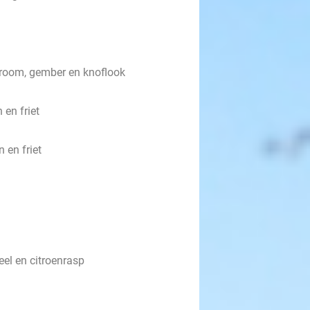
sroom, gember en knoflook
en friet
 en friet
eel en citroenrasp