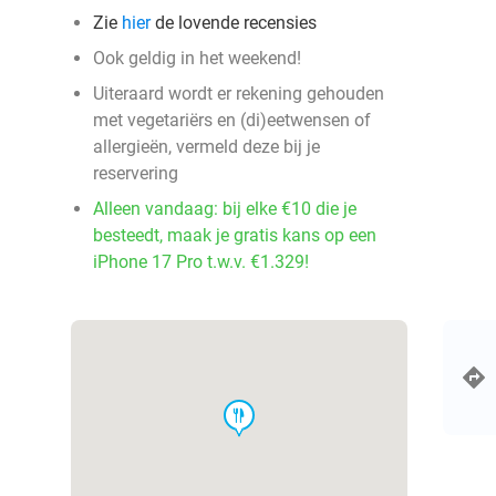
Zie
hier
de lovende recensies
Ook geldig in het weekend!
Uiteraard wordt er rekening gehouden
met vegetariërs en (di)eetwensen of
allergieën, vermeld deze bij je
reservering
Alleen vandaag: bij elke €10 die je
besteedt, maak je gratis kans op een
iPhone 17 Pro t.w.v. €1.329!
food