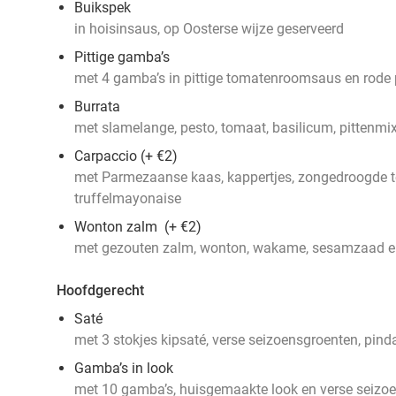
Buikspek
in hoisinsaus, op Oosterse wijze geserveerd
Pittige gamba’s
met 4 gamba’s in pittige tomatenroomsaus en rode 
Burrata
met sla­melange, pesto, tomaat, basilicum, pittenmi
Carpaccio (+ €2)
met Parmezaanse kaas, kappertjes, zongedroogde t
truffelmayonaise
Wonton zalm (+ €2)
met gezouten zalm, wonton, wakame, sesamzaad en
Hoofdgerecht
Saté
met 3 stokjes kipsaté, verse seizoensgroenten, pin
Gamba’s in look
met 10 gamba’s, huisgemaakte look en verse seizo