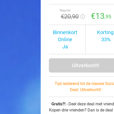
Regulier
€13
€20
,90
,95
Binnenkort
Korting
Online
33%
Ja
Uitverkocht!
Tijd resterend tot de nieuwe Soci
Deal:
Uitverkocht!
Gratis?!
- Deel deze deal met vrien
Kopen drie vrienden? Dan is de deal