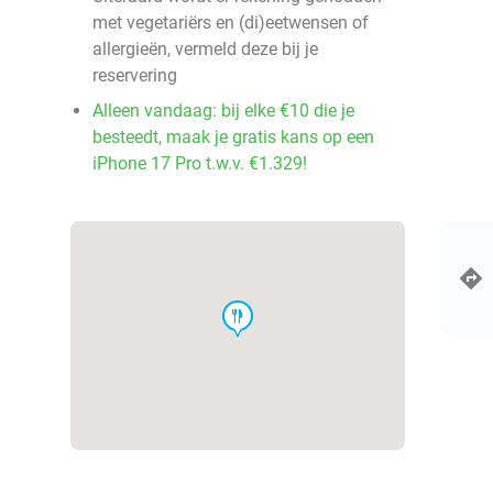
met vegetariërs en (di)eetwensen of
allergieën, vermeld deze bij je
reservering
Alleen vandaag: bij elke €10 die je
besteedt, maak je gratis kans op een
iPhone 17 Pro t.w.v. €1.329!
food