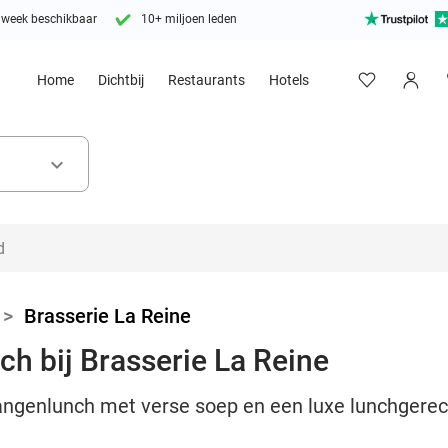
 week beschikbaar
10+ miljoen leden
Home
Dichtbij
Restaurants
Hotels
keyboard_arrow_down
>
Brasserie La Reine
h bij Brasserie La Reine
angenlunch met verse soep en een luxe lunchgerech