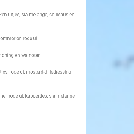
n uitjes, sla melange, chilisaus en
mkommer en rode ui
, honing en walnoten
jes, rode ui, mosterd-dilledressing
r, rode ui, kappertjes, sla melange