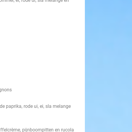
mmer, ei, rode ui, sla melange en
ignons
 paprika, rode ui, ei, sla melange
uffelcrème, pijnboompitten en rucola