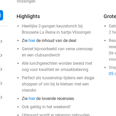
Vlissingen
l
Highlights
Grote
Heerlijke 2-gangen keuzelunch bij
Gel
Brasserie La Reine in hartje Vlissingen
2 f
Zie
hier
de inhoud van de deal
Res
ard_arrow_right
rese
Geniet bijvoorbeeld van verse uiensoep
(te 
ard_arrow_right
en een clubsandwich
vou
Alle lunchgerechten worden bereid met
Vra
ard_arrow_right
oog voor kwaliteit en smaakbeleving
05
o
Perfect als tussenstop tijdens een dagje
ard_arrow_right
shoppen of om bij te kletsen met een
vriendin
ard_arrow_right
Zie
hier
de lovende recensies
Ook geldig in het weekend!
Uiteraard wordt er rekening gehouden