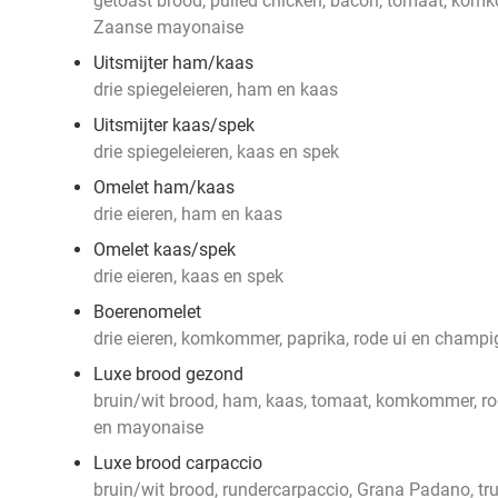
getoast brood, pulled chicken, bacon, tomaat, komko
Zaanse mayonaise
Uitsmijter ham/kaas
drie spiegeleieren, ham en kaas
Uitsmijter kaas/spek
drie spiegeleieren, kaas en spek
Omelet ham/kaas
drie eieren, ham en kaas
Omelet kaas/spek
drie eieren, kaas en spek
Boerenomelet
drie eieren, komkommer, paprika, rode ui en champ
Luxe brood gezond
bruin/wit brood, ham, kaas, tomaat, komkommer, rode
en mayonaise
Luxe brood carpaccio
bruin/wit brood, rundercarpaccio, Grana Padano, tr