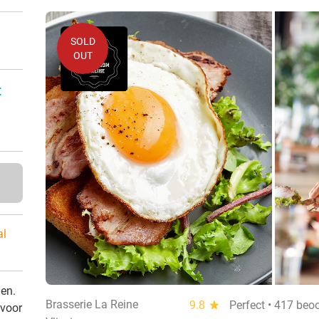
SOLD
OUT
:
al
den.
Brasserie La Reine
9.8
star
Perfect • 417 beo
 voor