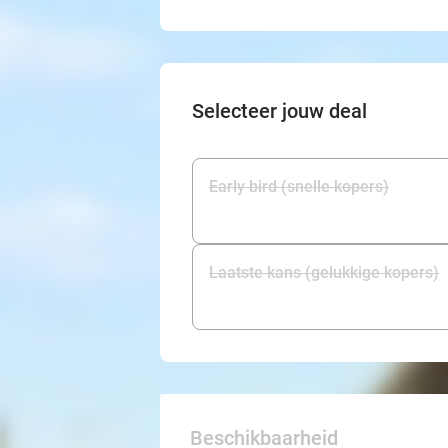
Selecteer jouw deal
Early bird (snelle kopers)
Laatste kans (gelukkige kopers)
Beschikbaarheid