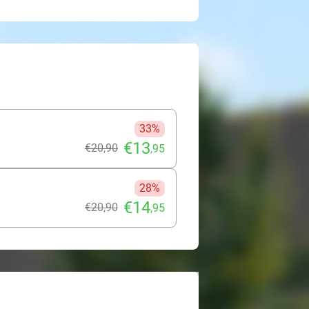
33%
€13
€20
,90
,95
28%
€14
€20
,90
,95