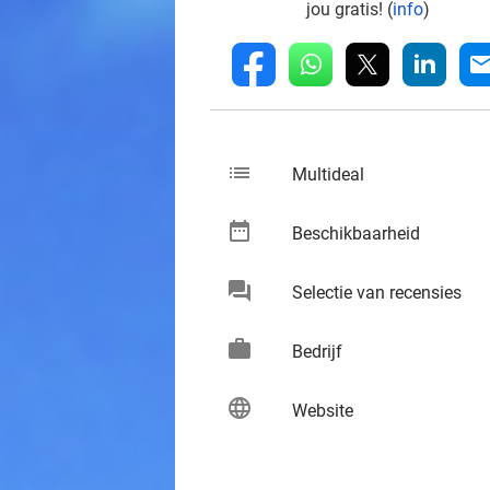
jou gratis! (
info
)
whatsapp
linkedin
fb
mai
list
keybo
Multideal
date_range
keybo
Beschikbaarheid
chat
keybo
Selectie van recensies
work
keybo
Bedrijf
language
keybo
Website