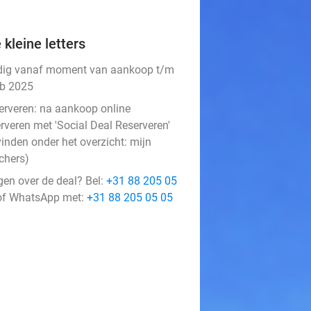
 kleine letters
dig vanaf moment van aankoop t/m
eb 2025
erveren:
na aankoop online
rveren met 'Social Deal Reserveren'
vinden onder het overzicht:
mijn
chers
)
gen over de deal? Bel:
+31 88 205 05
f WhatsApp met:
+31 88 205 05 05