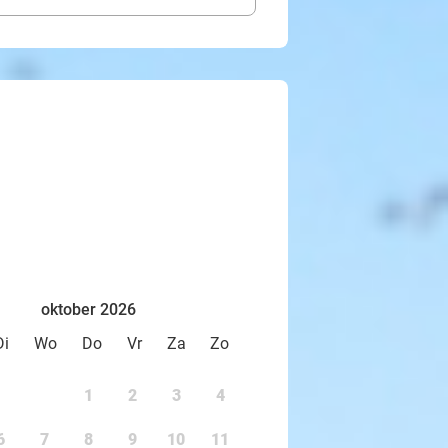
oktober 2026
Di
Wo
Do
Vr
Za
Zo
1
2
3
4
6
7
8
9
10
11