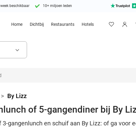
 week beschikbaar
10+ miljoen leden
Home
Dichtbij
Restaurants
Hotels
keyboard_arrow_down
>
By Lizz
nlunch of 5-gangendiner bij By Li
of 3-gangenlunch en schuif aan By Lizz: of ga voor