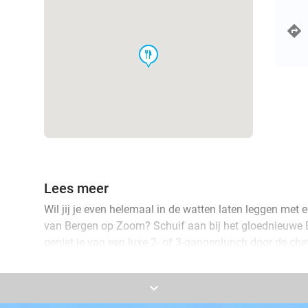
food
Lees meer
Wil jij je even helemaal in de watten laten leggen met e
van Bergen op Zoom? Schuif aan bij het gloednieuwe B
geniet je van een luxe 2- of 3-gangenlunch door de ch
de sterren van de hemel kookt. Ook als je liever komt d
dan voor het 5-gangendiner!
keyboard_arrow_down