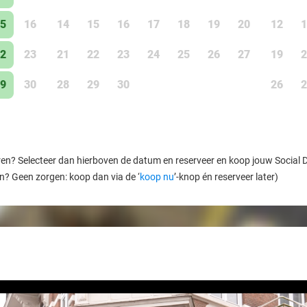
5
16
14
15
16
17
18
19
20
12
1
2
23
21
22
23
24
25
26
27
19
2
9
30
28
29
30
26
2
ren? Selecteer dan hierboven de datum en reserveer en koop jouw Social Dea
en? Geen zorgen: koop dan via de ‘
koop nu
’-knop én reserveer later)