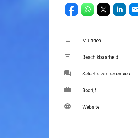
whatsapp
linkedin
fb
mai
list
keybo
Multideal
date_range
keybo
Beschikbaarheid
chat
keybo
Selectie van recensies
work
keybo
Bedrijf
language
keybo
Website