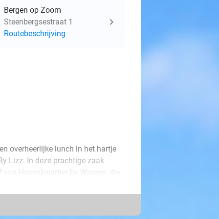
Bergen op Zoom
Steenbergsestraat 1
Routebeschrijving
en overheerlijke lunch in het hartje
y Lizz. In deze prachtige zaak
ef van Havenkwartier by Waggie, die
ineren zit je met deze deal goed. Ga