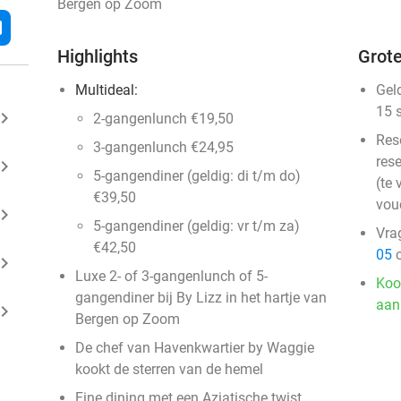
Bergen op Zoom
l
Highlights
Grote
Multideal:
Gel
15 
ard_arrow_right
2-gangenlunch €19,50
Res
3-gangenlunch €24,95
rese
ard_arrow_right
5-gangendiner (geldig: di t/m do)
(te 
€39,50
vou
ard_arrow_right
5-gangendiner (geldig: vr t/m za)
Vra
€42,50
05
o
ard_arrow_right
Luxe 2- of 3-gangenlunch of 5-
Koo
gangendiner bij By Lizz in het hartje van
aan
ard_arrow_right
Bergen op Zoom
De chef van Havenkwartier by Waggie
kookt de sterren van de hemel
Fine dining met een Aziatische twist