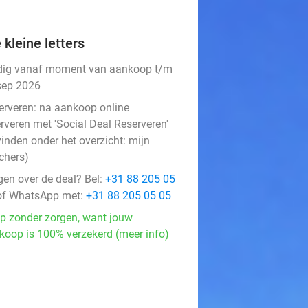
 kleine letters
dig vanaf moment van aankoop t/m
sep 2026
erveren:
na aankoop online
rveren met 'Social Deal Reserveren'
vinden onder het overzicht:
mijn
chers
)
gen over de deal? Bel:
+31 88 205 05
f WhatsApp met:
+31 88 205 05 05
p zonder zorgen, want jouw
koop is 100% verzekerd (meer info)