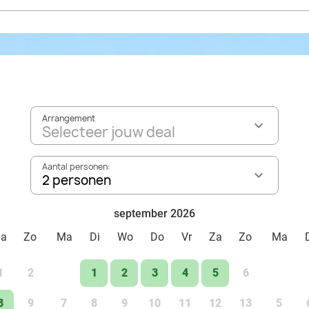
Arrangement
Selecteer jouw deal
Aantal personen:
2 personen
september 2026
Za
Zo
Ma
Di
Wo
Do
Vr
Za
Zo
Ma
1
2
1
2
3
4
5
6
8
9
7
8
9
10
11
12
13
5