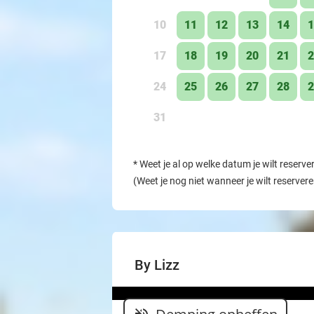
10
11
12
13
14
1
17
18
19
20
21
2
24
25
26
27
28
2
31
*
Weet je al op welke datum je wilt reserve
(Weet je nog niet wanneer je wilt reserver
By Lizz