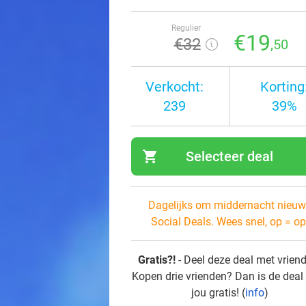
Regulier
€19
€32
,50
Verkocht:
Korting
239
39%
shopping_cart
Selecteer deal
navi
Dagelijks om middernacht nieuw
Social Deals. Wees snel, op = op
Gratis?!
- Deel deze deal met vrien
Kopen drie vrienden? Dan is de deal
jou gratis! (
info
)