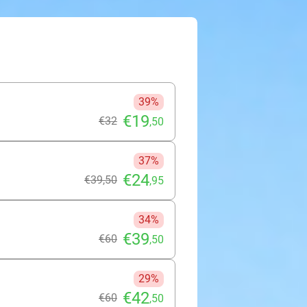
 de prachtige gerechten. Alles is
bereid. Fine dining met een
je familie, collega of beste
39%
€19
€32
,50
37%
€24
€39
,50
,95
34%
€39
€60
,50
29%
€42
€60
,50