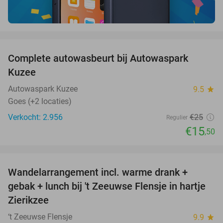
favorite_border
Complete autowasbeurt bij Autowaspark
38%
Kuzee
Autowaspark Kuzee
9.5
star
Goes (+2 locaties)
Verkocht: 2.956
€25
Regulier
€15
,50
favorite_border
Wandelarrangement incl. warme drank +
39%
gebak + lunch bij 't Zeeuwse Flensje in hartje
Zierikzee
‘t Zeeuwse Flensje
9.9
star