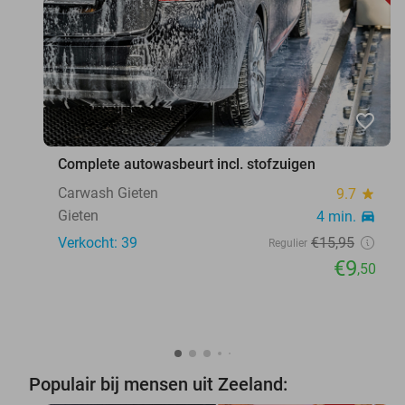
favorite_border
Complete autowasbeurt incl. stofzuigen
Carwash Gieten
9.7
star
Gieten
4 min.
directions_car
Verkocht: 39
€15
,95
Regulier
€9
,50
Populair bij mensen uit Zeeland: