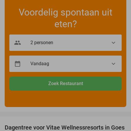
Voordelig spontaan uit
eten?
Zoek Restaurant
favorite_border
Dagentree voor Vitae Wellnessresorts in Goes
49%