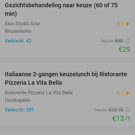
Gezichtsbehandeling naar keuze (60 of 75
52%
min)
Skin Studio Szar
9.7
star
Wissenkerke
Verkocht: 42
€60
Regulier
€29
favorite_border
Italiaanse 2-gangen keuzelunch bij Ristorante
41%
Pizzeria La Vita Bella
Ristorante Pizzeria La Vita Bella
9.7
star
Oostkapelle
Verkocht: 391
€23
,15
Regulier
€13
,75
favorite_border