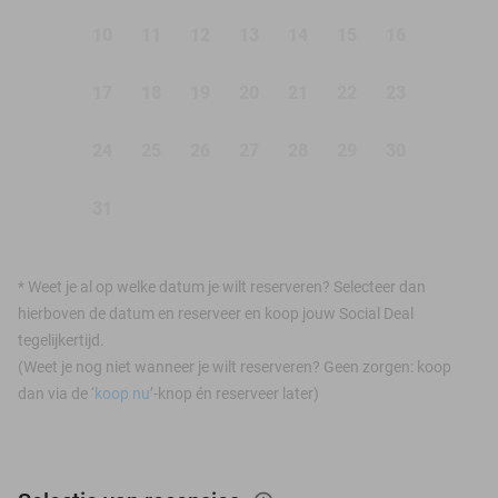
10
11
12
13
14
15
16
17
18
19
20
21
22
23
24
25
26
27
28
29
30
31
*
Weet je al op welke datum je wilt reserveren? Selecteer dan
hierboven de datum en reserveer en koop jouw Social Deal
tegelijkertijd.
(Weet je nog niet wanneer je wilt reserveren? Geen zorgen: koop
dan via de ‘
koop nu
’-knop én reserveer later)