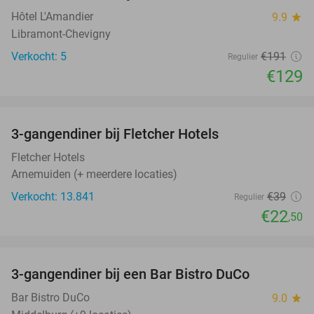
Hôtel L'Amandier
9.9
star
Libramont-Chevigny
Verkocht: 5
€191
Regulier
€129
favorite_border
3-gangendiner bij Fletcher Hotels
42%
Fletcher Hotels
Arnemuiden (+ meerdere locaties)
Verkocht: 13.841
€39
Regulier
€22
,50
favorite_border
3-gangendiner bij een Bar Bistro DuCo
45%
Bar Bistro DuCo
9.0
star