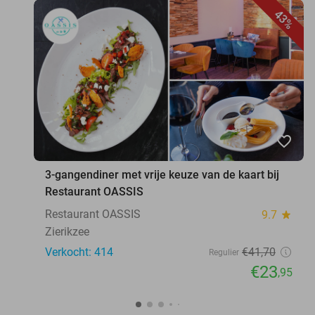
43%
favorite_border
3-gangendiner met vrije keuze van de kaart bij
Restaurant OASSIS
Restaurant OASSIS
9.7
star
Zierikzee
Verkocht: 414
€41
,70
Regulier
€23
,95