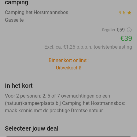
camping
Camping het Horstmannsbos
9.6
star
Gasselte
€59
Regulier
€39
Excl. ca. €1,25 p.p.p.n. toeristenbelasting
Binnenkort online::
Uitverkocht!
In het kort
Voor 2 personen: 2, 5 of 7 overnachtingen op een
(natuur)kampeerplaats bij Camping het Hostmannsbos:
maak kennis met de prachtige Drentse natuur
Selecteer jouw deal