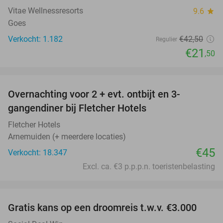
Vitae Wellnessresorts
9.6
star
Goes
Verkocht: 1.182
€42
,50
Regulier
€21
,50
favorite_border
Overnachting voor 2 + evt. ontbijt en 3-
gangendiner bij Fletcher Hotels
Fletcher Hotels
Arnemuiden (+ meerdere locaties)
€45
Verkocht: 18.347
Excl. ca. €3 p.p.p.n. toeristenbelasting
favorite_border
Gratis kans op een droomreis t.w.v. €3.000