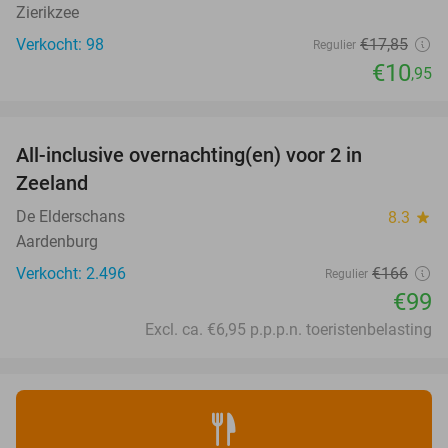
Zierikzee
Verkocht: 98
€17
,85
Regulier
€10
,95
favorite_border
All-inclusive overnachting(en) voor 2 in
40%
Zeeland
De Elderschans
8.3
star
Aardenburg
Verkocht: 2.496
€166
Regulier
€99
Excl. ca. €6,95 p.p.p.n. toeristenbelasting