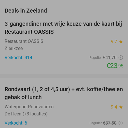
favorite_border
Deals in Zeeland
3-gangendiner met vrije keuze van de kaart bij
43%
Restaurant OASSIS
Restaurant OASSIS
9.7
star
Zierikzee
Verkocht: 414
€41
,70
Regulier
€23
,95
favorite_border
Rondvaart (1, 2 of 4,5 uur) + evt. koffie/thee en
61%
NEW
gebak of lunch
TODAY
Waterpoort Rondvaarten
9.4
star
De Heen (+3 locaties)
Verkocht: 6
€37
,50
Regulier