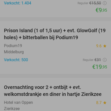
Verkocht: 1.404
€15
,50
Regulier
€9
,95
favorite_border
Prison Island (1 of 1,5 uur) + evt. GlowGolf (19
36%
holes) + bitterballen bij Podium19
Podium19
9.6
star
Middelburg
Verkocht: 500
€31
Regulier
€19
,95
favorite_border
Overnachting voor 2 + ontbijt + evt.
49%
welkomstdrankje en diner in hartje Zierikzee
Hotel van Oppen
8.7
star
Zierikzee