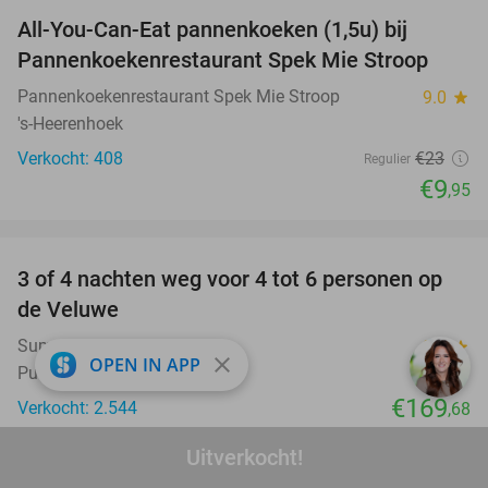
All-You-Can-Eat pannenkoeken (1,5u) bij
57%
Pannenkoekenrestaurant Spek Mie Stroop
Pannenkoekenrestaurant Spek Mie Stroop
9.0
star
's-Heerenhoek
Verkocht: 408
€23
Regulier
€9
,95
favorite_border
3 of 4 nachten weg voor 4 tot 6 personen op
de Veluwe
Summio Parc Heihaas
9.4
star
close
OPEN IN APP
Putten
€169
Verkocht: 2.544
,68
Excl. ca. €1,79 p.p.p.n. en €14 p.p. bedlinnen
Uitverkocht!
favorite_border