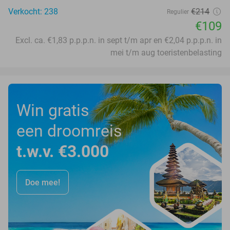
Verkocht: 238
€214
Regulier
€109
Excl. ca. €1,83 p.p.p.n. in sept t/m apr en €2,04 p.p.p.n. in
mei t/m aug toeristenbelasting
Win gratis
een droomreis
t.w.v. €3.000
Doe mee!