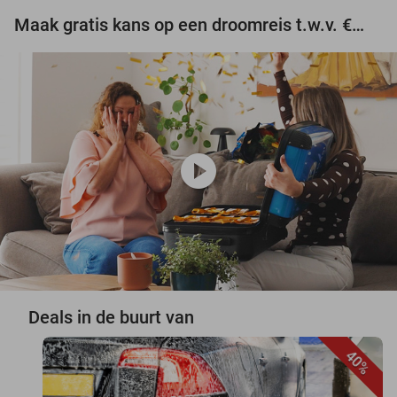
Maak gratis kans op een droomreis t.w.v. €3.000!
play_circle
Deals in de buurt van
40%