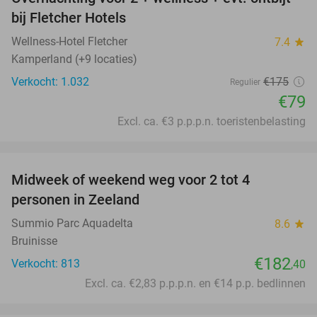
55%
bij Fletcher Hotels
Wellness-Hotel Fletcher
7.4
star
Kamperland (+9 locaties)
Verkocht: 1.032
€175
Regulier
€79
Excl. ca. €3 p.p.p.n. toeristenbelasting
favorite_border
Midweek of weekend weg voor 2 tot 4
personen in Zeeland
Summio Parc Aquadelta
8.6
star
Bruinisse
€182
Verkocht: 813
,40
Excl. ca. €2,83 p.p.p.n. en €14 p.p. bedlinnen
favorite_border