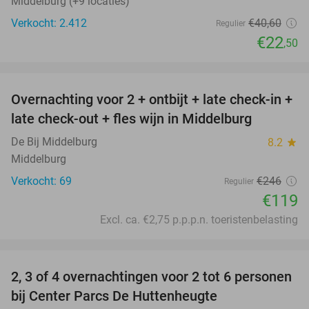
Middelburg (+9 locaties)
Verkocht: 2.412
€40
,60
Regulier
€22
,50
favorite_border
Overnachting voor 2 + ontbijt + late check-in +
52%
late check-out + fles wijn in Middelburg
De Bij Middelburg
8.2
star
Middelburg
Verkocht: 69
€246
Regulier
€119
Excl. ca. €2,75 p.p.p.n. toeristenbelasting
favorite_border
2, 3 of 4 overnachtingen voor 2 tot 6 personen
15%
bij Center Parcs De Huttenheugte