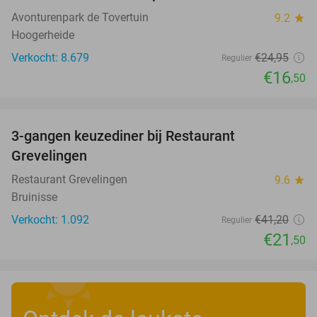
Avonturenpark de Tovertuin
9.2
star
Hoogerheide
Verkocht: 8.679
€24
,95
Regulier
€16
,50
favorite_border
3-gangen keuzediner bij Restaurant
48%
Grevelingen
Restaurant Grevelingen
9.6
star
Bruinisse
Verkocht: 1.092
€41
,20
Regulier
€21
,50