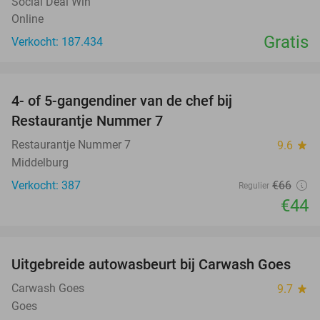
Social Deal Win
Online
Gratis
Verkocht: 187.434
favorite_border
4- of 5-gangendiner van de chef bij
33%
Restaurantje Nummer 7
Restaurantje Nummer 7
9.6
star
Middelburg
Verkocht: 387
€66
Regulier
€44
favorite_border
Uitgebreide autowasbeurt bij Carwash Goes
36%
Carwash Goes
9.7
star
Goes