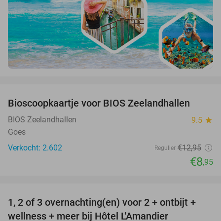
favorite_border
Bioscoopkaartje voor BIOS Zeelandhallen
31%
BIOS Zeelandhallen
9.5
star
Goes
Verkocht: 2.602
€12
,95
Regulier
€8
,95
favorite_border
1, 2 of 3 overnachting(en) voor 2 + ontbijt +
32%
NEW
wellness + meer bij Hôtel L'Amandier
TODAY