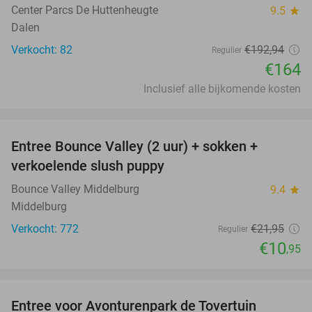
Center Parcs De Huttenheugte
9.5
star
Dalen
Verkocht: 82
€192
,94
Regulier
€164
Inclusief alle bijkomende kosten
favorite_border
Entree Bounce Valley (2 uur) + sokken +
50%
verkoelende slush puppy
Bounce Valley Middelburg
9.4
star
Middelburg
Verkocht: 772
€21
,95
Regulier
€10
,95
favorite_border
Entree voor Avonturenpark de Tovertuin
34%