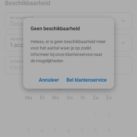
Beschikbaarheid
Arrangement
Selecteer jouw deal
Geen beschikbaarheid
Aantal accommodaties:
Helaas, er is geen beschikbaarheid meer
1 accommodatie
voor het aantal waar je op zoekt.
Informeer bij onze klantenservice naar
de mogelijkheden
Inchecken
Uitchecken
Kies datum
Kies datum
Annuleer
Bel klantenservice
augustus 2026
Ma
Di
Wo
Do
Vr
Za
Zo
1
2
3
4
5
6
7
8
9