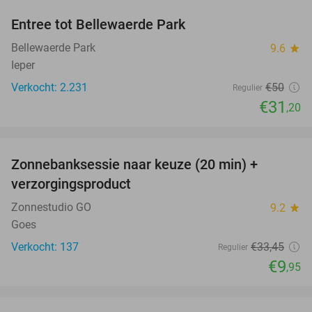
Entree tot Bellewaerde Park
38%
Bellewaerde Park
9.6
star
Ieper
Verkocht: 2.231
€50
Regulier
€31
,20
favorite_border
Zonnebanksessie naar keuze (20 min) +
70%
verzorgingsproduct
Zonnestudio GO
9.2
star
Goes
Verkocht: 137
€33
,45
Regulier
€9
,95
favorite_border