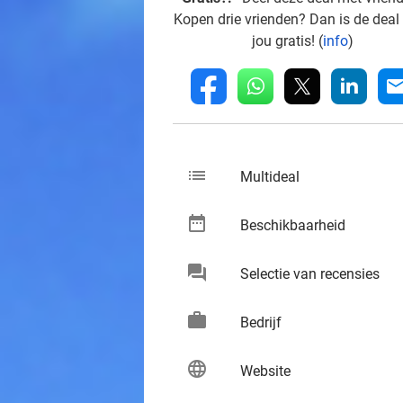
Kopen drie vrienden? Dan is de deal
jou gratis! (
info
)
whatsapp
linkedin
fb
mai
list
keybo
Multideal
date_range
keybo
Beschikbaarheid
chat
keybo
Selectie van recensies
work
keybo
Bedrijf
language
keybo
Website