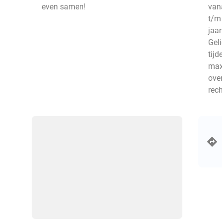
even samen!
vana
t/m 
jaar
Geli
tij
max
ove
rec