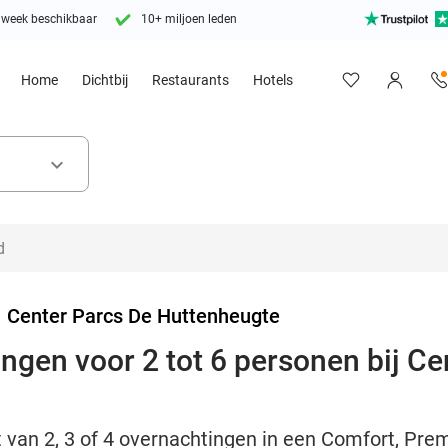
 week beschikbaar
10+ miljoen leden
Home
Dichtbij
Restaurants
Hotels
keyboard_arrow_down
>
Center Parcs De Huttenheugte
ingen voor 2 tot 6 personen bij C
t van 2, 3 of 4 overnachtingen in een Comfort, Pre