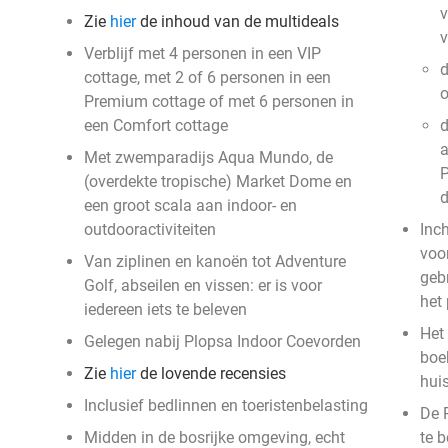
v
Zie
hier
de inhoud van de multideals
Verblijf met 4 personen in een VIP
d
cottage, met 2 of 6 personen in een
o
Premium cottage of met 6 personen in
een Comfort cottage
d
a
Met zwemparadijs Aqua Mundo, de
P
(overdekte tropische) Market Dome en
een groot scala aan indoor- en
outdooractiviteiten
Inc
voor
Van ziplinen en kanoën tot Adventure
geb
Golf, abseilen en vissen: er is voor
het
iedereen iets te beleven
Het 
Gelegen nabij Plopsa Indoor Coevorden
boek
Zie
hier
de lovende recensies
hui
Inclusief bedlinnen en toeristenbelasting
De 
Midden in de bosrijke omgeving, echt
te 