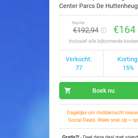
Center Parcs De Huttenheug
Regulier
€164
€192,94
Inclusief alle bijkomende koste
Verkocht:
Korting
77
15%
shopping_cart
Boek nu
navi
Dagelijks om middernacht nieuw
Social Deals. Wees snel, op = op
Gratis?!
- Deel deze deal met vrien