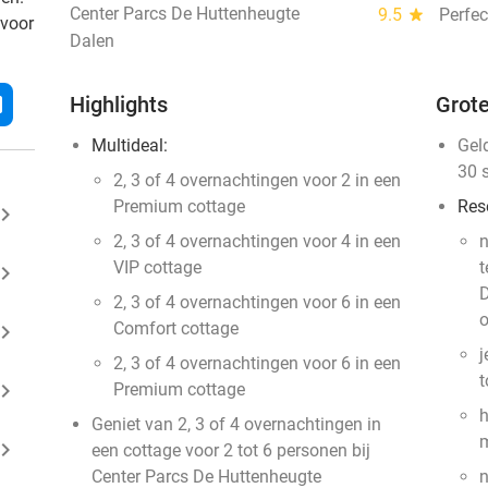
Center Parcs De Huttenheugte
9.5
star
Perfec
 voor
Dalen
l
Highlights
Grote
Multideal:
Gel
30 
2, 3 of 4 overnachtingen voor 2 in een
Premium cottage
Res
ard_arrow_right
2, 3 of 4 overnachtingen voor 4 in een
n
VIP cottage
t
ard_arrow_right
D
2, 3 of 4 overnachtingen voor 6 in een
o
Comfort cottage
ard_arrow_right
j
2, 3 of 4 overnachtingen voor 6 in een
t
ard_arrow_right
Premium cottage
h
Geniet van 2, 3 of 4 overnachtingen in
m
ard_arrow_right
een cottage voor 2 tot 6 personen bij
Center Parcs De Huttenheugte
n