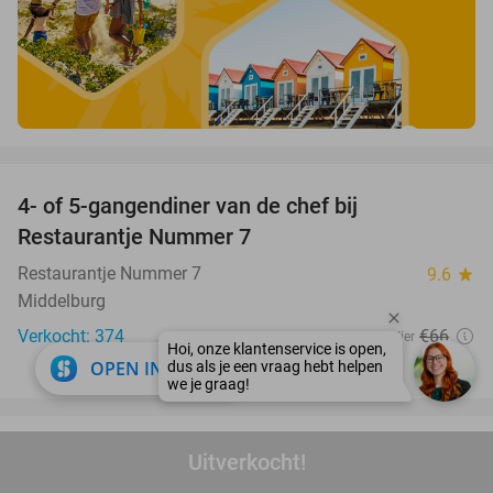
favorite_border
4- of 5-gangendiner van de chef bij
33%
Restaurantje Nummer 7
Restaurantje Nummer 7
9.6
star
Middelburg
Verkocht: 374
€66
Regulier
€44
close
OPEN IN APP
favorite_border
Entree voor BLUE Wellnessresorts
48%
Uitverkocht!