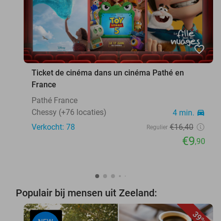
favorite_border
Ticket de cinéma dans un cinéma Pathé en
France
Pathé France
Chessy (+76 locaties)
4 min.
directions_car
Verkocht: 78
€16
,40
Regulier
€9
,90
Populair bij mensen uit Zeeland:
39%