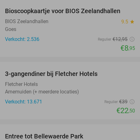
Bioscoopkaartje voor BIOS Zeelandhallen
31%
BIOS Zeelandhallen
9.5
star
Goes
Verkocht: 2.536
€12
,95
Regulier
€8
,95
favorite_border
3-gangendiner bij Fletcher Hotels
42%
Fletcher Hotels
Arnemuiden (+ meerdere locaties)
Verkocht: 13.671
€39
Regulier
€22
,50
favorite_border
Entree tot Bellewaerde Park
38%