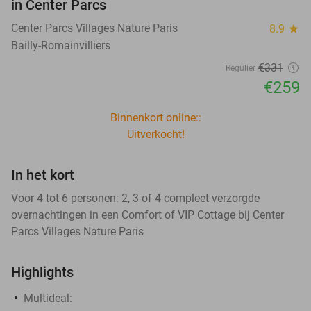
in Center Parcs
Center Parcs Villages Nature Paris
8.9
star
Bailly-Romainvilliers
€331
Regulier
€259
Binnenkort online::
Uitverkocht!
In het kort
Voor 4 tot 6 personen: 2, 3 of 4 compleet verzorgde
overnachtingen in een Comfort of VIP Cottage bij Center
Parcs Villages Nature Paris
Highlights
Multideal: