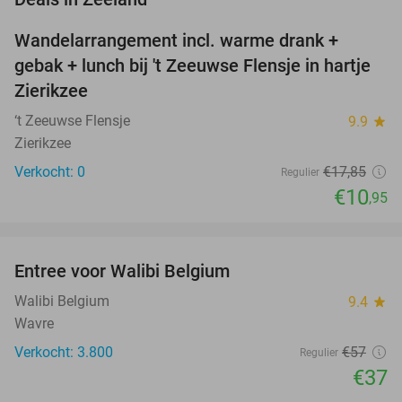
Wandelarrangement incl. warme drank +
39%
NEW
gebak + lunch bij 't Zeeuwse Flensje in hartje
TODAY
Zierikzee
‘t Zeeuwse Flensje
9.9
star
Zierikzee
Verkocht: 0
€17
,85
Regulier
€10
,95
favorite_border
Entree voor Walibi Belgium
35%
Walibi Belgium
9.4
star
Wavre
Verkocht: 3.800
€57
Regulier
€37