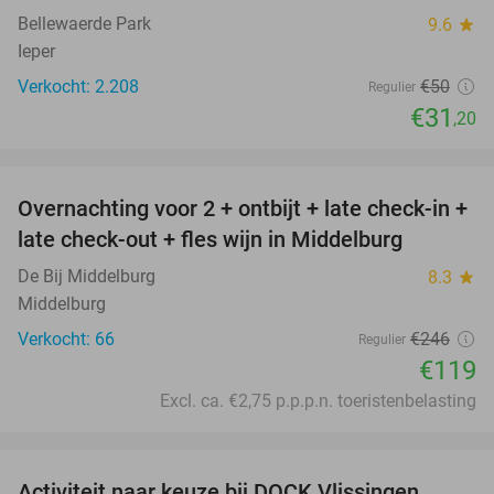
Bellewaerde Park
9.6
star
Ieper
Verkocht: 2.208
€50
Regulier
€31
,20
favorite_border
Overnachting voor 2 + ontbijt + late check-in +
52%
late check-out + fles wijn in Middelburg
De Bij Middelburg
8.3
star
Middelburg
Verkocht: 66
€246
Regulier
€119
Excl. ca. €2,75 p.p.p.n. toeristenbelasting
favorite_border
Activiteit naar keuze bij DOCK Vlissingen