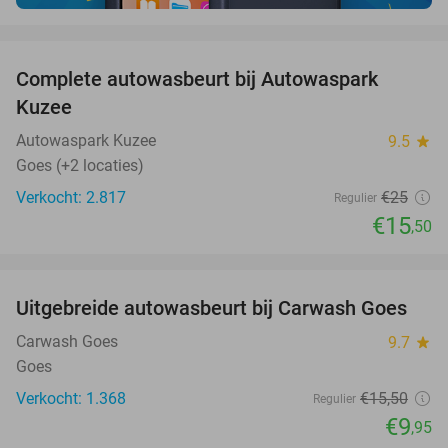
favorite_border
Complete autowasbeurt bij Autowaspark
38%
Kuzee
Autowaspark Kuzee
9.5
star
Goes (+2 locaties)
Verkocht: 2.817
€25
Regulier
€15
,50
favorite_border
Uitgebreide autowasbeurt bij Carwash Goes
36%
Carwash Goes
9.7
star
Goes
Verkocht: 1.368
€15
,50
Regulier
€9
,95