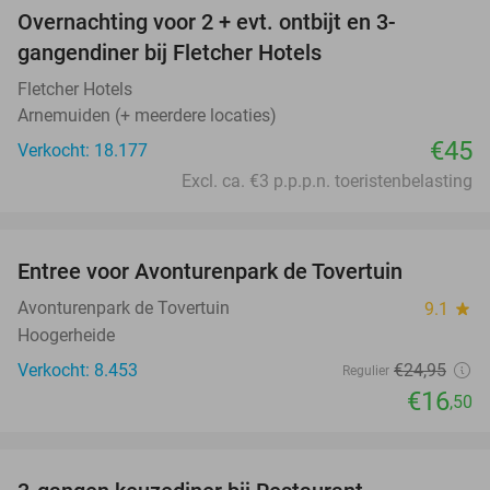
Overnachting voor 2 + evt. ontbijt en 3-
gangendiner bij Fletcher Hotels
Fletcher Hotels
Arnemuiden (+ meerdere locaties)
€45
Verkocht: 18.177
Excl. ca. €3 p.p.p.n. toeristenbelasting
favorite_border
Entree voor Avonturenpark de Tovertuin
34%
Avonturenpark de Tovertuin
9.1
star
Hoogerheide
Verkocht: 8.453
€24
,95
Regulier
€16
,50
favorite_border