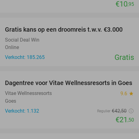
€10
,95
favorite_border
Gratis kans op een droomreis t.w.v. €3.000
Social Deal Win
Online
Gratis
Verkocht: 185.265
favorite_border
Dagentree voor Vitae Wellnessresorts in Goes
49%
Vitae Wellnessresorts
9.6
star
Goes
Verkocht: 1.132
€42
,50
Regulier
€21
,50
favorite_border