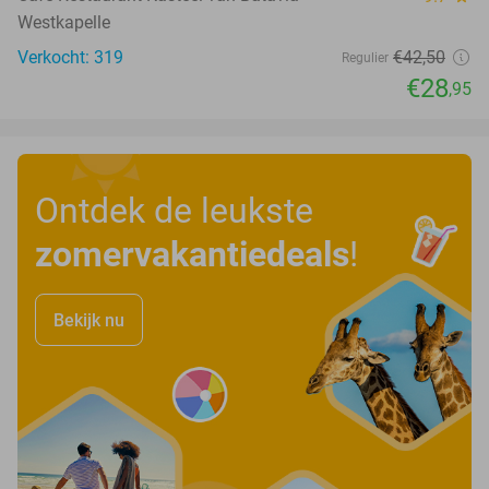
Westkapelle
Verkocht: 319
€42
,50
Regulier
€28
,95
Ontdek de leukste
zomervakantiedeals
!
Bekijk nu