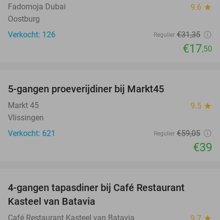
Fadomoja Dubai
9.6
star
Oostburg
Verkocht: 126
€31
,35
Regulier
€17
,50
favorite_border
5-gangen proeverijdiner bij Markt45
34%
Markt 45
9.5
star
Vlissingen
Verkocht: 621
€59
,05
Regulier
€39
favorite_border
4-gangen tapasdiner bij Café Restaurant
32%
Kasteel van Batavia
Café Restaurant Kasteel van Batavia
9.7
star