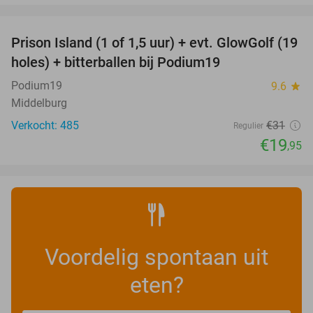
favorite_border
Prison Island (1 of 1,5 uur) + evt. GlowGolf (19
36%
holes) + bitterballen bij Podium19
Podium19
9.6
star
Middelburg
Verkocht: 485
€31
Regulier
€19
,95
Voordelig spontaan uit
eten?