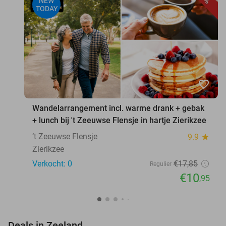
NEW
TODAY
favorite_border
Wandelarrangement incl. warme drank + gebak
+ lunch bij 't Zeeuwse Flensje in hartje Zierikzee
‘t Zeeuwse Flensje
9.9
star
Zierikzee
Verkocht: 0
€17
,85
Regulier
€10
,95
favorite_border
Deals in Zeeland