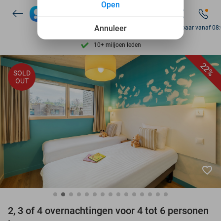
Open
Ontdek 15.000+ deals
7 dagen per week beschikbaar
Annuleer
Bereikbaar vanaf 08
10+ miljoen leden
9,4
op basis van
206.117 reviews
22%
SOLD
Ontdek 15.000+ deals
OUT
7 dagen per week beschikbaar
10+ miljoen leden
favorite_border
2, 3 of 4 overnachtingen voor 4 tot 6 personen