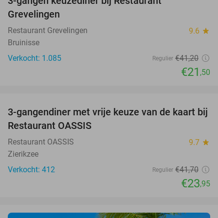
3-gangen keuzediner bij Restaurant
48%
Grevelingen
Restaurant Grevelingen
9.6
star
Bruinisse
Verkocht: 1.085
€41
,20
Regulier
€21
,50
favorite_border
3-gangendiner met vrije keuze van de kaart bij
43%
Restaurant OASSIS
Restaurant OASSIS
9.7
star
Zierikzee
Verkocht: 412
€41
,70
Regulier
€23
,95