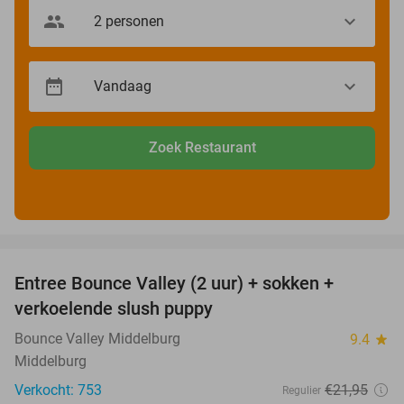
Zoek Restaurant
favorite_border
Entree Bounce Valley (2 uur) + sokken +
50%
verkoelende slush puppy
Bounce Valley Middelburg
9.4
star
Middelburg
Verkocht: 753
€21
,95
Regulier