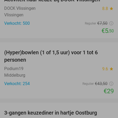
27%
DOCK Vlissingen
8.8
star
Vlissingen
Verkocht: 500
€7
,50
Regulier
€5
,50
favorite_border
(Hyper)bowlen (1 of 1,5 uur) voor 1 tot 6
33%
personen
Podium19
9.6
star
Middelburg
Verkocht: 254
€43
,50
Regulier
€29
favorite_border
3-gangen keuzediner in hartje Oostburg
44%